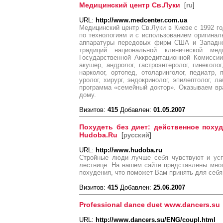
Медицинский центр Св.Луки
[
ru
]
URL:
http://www.medcenter.com.ua
Медицинский центр Св.Луки в Киеве с 1992 
по технологиям и с использованием оригинал
аппаратуры передовых фирм США и Западно
традиций национальной клинической ме
Государственной Аккредитационной Комиссии
акушер, андролог, гастроэнтеролог, гинеколог
нарколог, ортопед, отоларинголог, педиатр, п
уролог, хирург, эндокринолог, эпилептолог, л
программа «семейный доктор». Оказываем вр
дому.
Визитов:
415
Добавлен:
01.05.2007
Похудеть без диет: действенное похуд
Hudoba.Ru
[
русский
]
URL:
http://www.hudoba.ru
Стройные люди лучше себя чувствуют и усп
лестнице. На нашем сайте представлены мно
похудения, что поможет Вам принять для себя
Визитов:
415
Добавлен:
25.06.2007
Professional dance duet www.dancers.su
URL:
http://www.dancers.su/ENG/coupl.html