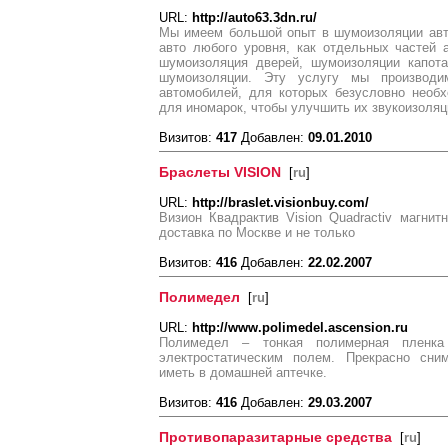
URL:
http://auto63.3dn.ru/
Мы имеем большой опыт в шумоизоляции ав
авто любого уровня, как отдельных частей 
шумоизоляция дверей, шумоизоляции капота
шумоизоляции. Эту услугу мы производи
автомобилей, для которых безусловно необ
для иномарок, чтобы улучшить их звукоизоляц
Визитов:
417
Добавлен:
09.01.2010
Браслеты VISION
[
ru
]
URL:
http://braslet.visionbuy.com/
Визион Квадрактив Vision Quadractiv магни
доставка по Москве и не только
Визитов:
416
Добавлен:
22.02.2007
Полимедел
[
ru
]
URL:
http://www.polimedel.ascension.ru
Полимедел – тонкая полимерная пленка
электростатическим полем. Прекрасно сни
иметь в домашней аптечке.
Визитов:
416
Добавлен:
29.03.2007
Противопаразитарные средства
[
ru
]