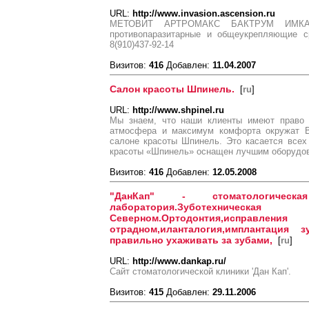
URL:
http://www.invasion.ascension.ru
МЕТОВИТ АРТРОМАКС БАКТРУМ ИМКА
противопаразитарные и общеукрепляющие ср
8(910)437-92-14
Визитов:
416
Добавлен:
11.04.2007
Салон красоты Шпинель.
[
ru
]
URL:
http://www.shpinel.ru
Мы знаем, что наши клиенты имеют право 
атмосфера и максимум комфорта окружат В
cалоне красоты Шпинель. Это касается всех
красоты «Шпинель» оснащен лучшим оборудо
Визитов:
416
Добавлен:
12.05.2008
"ДанКап" - стоматологическая 
лаборатория.Зуботехниче
Северном.Ортодонтия,исправлени
отрадном,иланталогия,имплантация зу
правильно ухаживать за зубами,
[
ru
]
URL:
http://www.dankap.ru/
Сайт стоматологической клиники 'Дан Кап'.
Визитов:
415
Добавлен:
29.11.2006