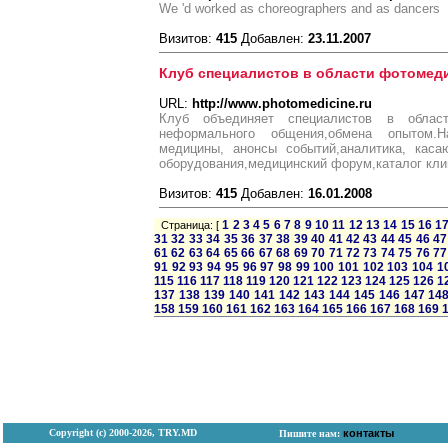
We 'd worked as choreographers and as dancers
Визитов:
415
Добавлен:
23.11.2007
Клуб специалистов в области фотоме
URL:
http://www.photomedicine.ru
Клуб объединяет специалистов в област
неформального общения,обмена опытом.
медицины, анонсы событий,аналитика, кас
оборудования,медицинский форум,каталог клин
Визитов:
415
Добавлен:
16.01.2008
1
2
3
4
5
6
7
8
9
10
11
12
13
14
15
16
1
Страница: [
31
32
33
34
35
36
37
38
39
40
41
42
43
44
45
46
47
61
62
63
64
65
66
67
68
69
70
71
72
73
74
75
76
77
91
92
93
94
95
96
97
98
99
100
101
102
103
104
1
115
116
117
118
119
120
121
122
123
124
125
126
1
137
138
139
140
141
142
143
144
145
146
147
14
158
159
160
161
162
163
164
165
166
167
168
169
Copyright (с) 2000-2026, TRY.MD
контакты
Пишите нам: