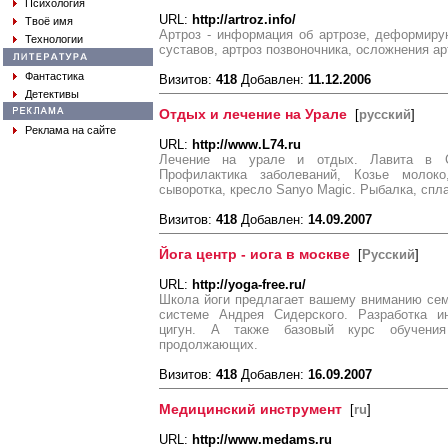
Психология
URL:
http://artroz.info/
Твоё имя
Артроз - информация об артрозе, деформиру
Технологии
суставов, артроз позвоночника, осложнения ар
Фантастика
Визитов:
418
Добавлен:
11.12.2006
Детективы
Отдых и лечение на Урале
[
русский
]
Реклама на сайте
URL:
http://www.L74.ru
Лечение на урале и отдых. Лавита в Са
Профилактика заболеваний, Козье молоко
сыворотка, кресло Sanyo Magic. Рыбалка, спла
Визитов:
418
Добавлен:
14.09.2007
Йога центр - иога в москве
[
Русский
]
URL:
http://yoga-free.ru/
Школа йоги предлагает вашему вниманию сем
системе Андрея Сидерского. Разработка и
цигун. А также базовый курc обучени
продолжающих.
Визитов:
418
Добавлен:
16.09.2007
Медицинский инструмент
[
ru
]
URL:
http://www.medams.ru