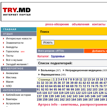
press-обозрение
объявления
контакты
Интересные новости
Знаменитости
Анекдоты
Всего ресурсов : (97721)
Добавить с
Гороскопы
new
Тесты
Каталог
Здоровье
:
Всё о музыке
Список подкатегорий:
Загадай желание !
»
»
Больницы
Нетрадиционная медицина
(267)
(183
Аномалии
»
Фармацевтика
(243)
Мистика
1
2
3
4
5
6
7
8
9
10
11
12
13
14
15
16
1
Страница: [
Магия
31
32
33
34
35
36
37
38
39
40
41
42
43
44
45
46
47
НЛО
61
62
63
64
65
66
67
68
69
70
71
72
73
74
75
76
77
91
92
93
94
95
96
97
98
99
100
101
102
103
104
1
115
116
117
118
119
120
121
122
123
124
125
126
1
Библейские истории
137
138
139
140
141
142
143
144
145
146
147
14
Вампиры
158
159
160
161
162
163
164
165
166
167
168
169
Астрология
Артроз info - симтпомы, распространен