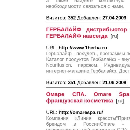
а также найдете контактную
необходимости связаться с нами.
Визитов:
352
Добавлен:
27.04.2009
ГЕРБАЛАЙФ дистрибьютор 
ГЕРБАЛАЙФ навсегда
[
ru
]
URL:
http://www.1herba.ru
Гербалайф - похудеть, программы п
Каталог продуктов Гербалайф - вну
Nourifusion, парфюм. Индивид
интернет-магазине Гербалайф. Дост
Визитов:
351
Добавлен:
21.06.2008
Омаре СПА. Omare Spa.
французская косметика
[
ru
]
URL:
http://omarespa.ru/
Компания «Линия красоты"Приг
брендом в РоссииOmare - Pa
профессиональной косметики.СПА-