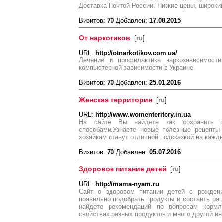
Доставка Почтой России. Низкие цены, широки
Визитов:
70
Добавлен:
17.08.2015
От наркотиков
[
ru
]
URL:
http://otnarkotikov.com.ua/
Лечение и профилактика наркозависимости,
компьютерной зависимости в Украине.
Визитов:
70
Добавлен:
25.01.2016
Женская территория
[
ru
]
URL:
http://www.womenteritory.in.ua
На сайте Вы найдете как сохранить м
способами.Узнаете новые полезные рецепты
хозяйкам станут отличной подсказкой на кажд
Визитов:
70
Добавлен:
05.07.2016
Здоровое питание детей
[
ru
]
URL:
http://mama-nyam.ru
Сайт о здоровом питании детей с рождени
правильно подобрать продукты и состаить рац
найдете рекомендаций по вопросам кормл
свойствах разных продуктов и много другой и