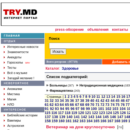
press-обозрение
объявления
контакты
Интересные новости
Знаменитости
Анекдоты
Всего ресурсов : (97719)
Добавить с
Гороскопы
new
Тесты
Каталог
Здоровье
:
Всё о музыке
Список подкатегорий:
Загадай желание !
»
»
Больницы
Нетрадиционная медицина
(267)
(183
Аномалии
»
Фармацевтика
(243)
Мистика
1
2
3
4
5
6
7
8
9
10
11
12
13
14
15
16
1
Страница: [
Магия
31
32
33
34
35
36
37
38
39
40
41
42
43
44
45
46
47
НЛО
61
62
63
64
65
66
67
68
69
70
71
72
73
74
75
76
77
91
92
93
94
95
96
97
98
99
100
101
102
103
104
1
115
116
117
118
119
120
121
122
123
124
125
126
1
Библейские истории
137
138
139
140
141
142
143
144
145
146
147
14
Вампиры
158
159
160
161
162
163
164
165
166
167
168
169
Астрология
Ветеринар на дом круглосуточно
[
ru
]