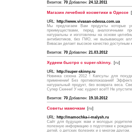
Визитов:
70
Добавлен:
24.12.2011
Магазин лечебной косметики в Одессе
[
URL:
http://www.vivasan-odessa.com.ua
Мы предлагаем Вам продукты которые у
преимуществами, перед аналогичными пр
натуральны и изготовлены на основе целебн
антибиотиков, без ГМО, не вызывающих алл
Вивасан делает высокое качество доступным 
Визитов:
70
Добавлен:
21.03.2012
Худеем быстро с super-skinny.
[
ru
]
URL:
http://super-skinny.ru
Новинка сезона 2012 ! Капсулы для поху
применении! Без противопоказаний! Эффект
натуральный продукт, без возврата веса. С
Супер Скинни! У нас худеют все!!! Не упустит
Визитов:
70
Добавлен:
19.10.2012
Советы мамочкам
[
ru
]
URL:
http://mamochka-i-malysh.ru
Cайт для будущих мам и молодых родителей
полезную информацию о подготовке к рождению
детей, о детских болезнях и о многом другом.