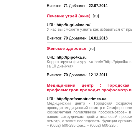
Визитов:
71
Добавлен:
22.07.2014
Лечение угрей (акне)
[
ru
]
URL:
http://ugri-akne.ru/
У нас вы сможете узнать как избавиться от п
Визитов:
70
Добавлен:
14.01.2013
Женское здоровье
[
ru
]
URL:
http://pipo4ka.ru
Корректируем фигуру: <a href="http://pipo4ka.
за 10 дней</a>
Визитов:
70
Добавлен:
12.12.2011
Медицинский центр : Городская 
профосмотров проводит профосмотр в
URL:
http://profosmotr.crimea.ua
Медицинский центр - Городская хозрасч
проводит медицинский осмотр в Симферополе
хозрасчетная поликлиника профосмотров» в
вашим сотрудникам пройти плановый профил
осмотр, а также исследовать функции организ
– (0652) 600-295 факс – (0652) 600-226 ;