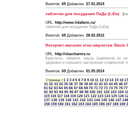
Визитов:
69
Добавлен:
27.01.2014
таблетки для похудения ЛиДа (LiDa)
[
ru
URL:
http://www.lidafarm.ru/
таблетки для похудения ЛиДа (LiDa)
Визитов:
69
Добавлен:
28.02.2012
Интернет-магазин этно-амулетов Slavic
URL:
http://slavcharms.ru
Браслеты, обереги, наузы (шамбала) из н
здоровья и хорошего настроения славянской т
Визитов:
69
Добавлен:
01.05.2014
1
2
3
4
5
6
7
8
9
10
11
12
13
14
15
16
1
Страница: [
31
32
33
34
35
36
37
38
39
40
41
42
43
44
45
46
47
61
62
63
64
65
66
67
68
69
70
71
72
73
74
75
76
77
91
92
93
94
95
96
97
98
99
100
101
102
103
104
1
115
116
117
118
119
120
121
122
123
124
125
126
1
137
138
139
140
141
142
143
144
145
146
147
14
158
159
160
161
162
163
164
165
166
167
168
169