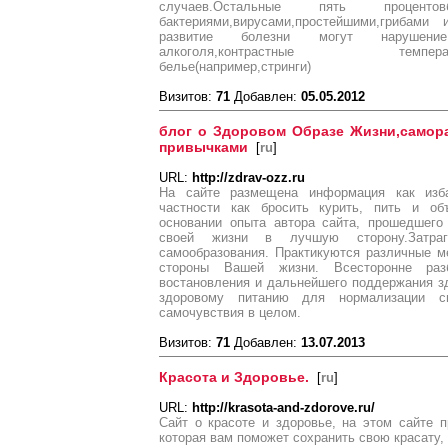
случаев.Остальные пять процент
бактериями,вирусами,простейшими,грибами
развитие болезни могут нарушение г
алкоголя,контрастные температуры(б
белье(например,стринги)
Визитов:
71
Добавлен:
05.05.2012
блог о Здоровом Образе Жизни,самор
привычками
[
ru
]
URL:
http://zdrav-ozz.ru
На сайте размещена информация как изб
частности как бросить курить, пить и об
основании опыта автора сайта, прошедшего
своей жизни в лучшую сторону.Затраг
самообразования. Практикуются различные 
стороны Вашей жизни. Всесторонне раз
востановления и дальнейшего поддержания з
здоровому питанию для нормализации с
самочувствия в целом.
Визитов:
71
Добавлен:
13.07.2013
Красота и Здоровье.
[
ru
]
URL:
http://krasota-and-zdorove.ru/
Сайт о красоте и здоровье, на этом сайте 
которая вам поможет сохранить свою красату, 