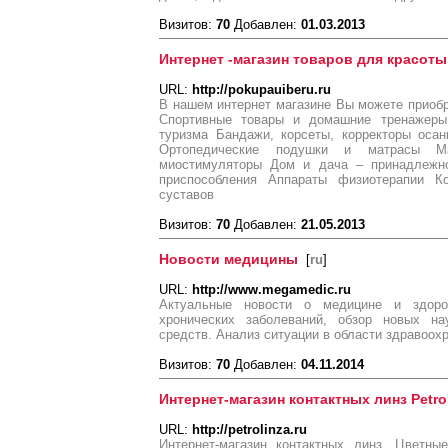
Визитов:
70
Добавлен:
01.03.2013
Интернет -магазин товаров для красоты
URL:
http://pokupauiberu.ru
В нашем интернет магазине Вы можете приоб
Спортивные товары и домашние тренажеры
туризма Бандажи, корсеты, корректоры оса
Ортопедические подушки и матрасы Ма
миостимуляторы Дом и дача – принадлежно
приспособления Аппараты физиотерапии Ко
суставов
Визитов:
70
Добавлен:
21.05.2013
Новости медицины
[
ru
]
URL:
http://www.megamedic.ru
Актуальные новости о медицине и здоро
хронических заболеваний, обзор новых на
средств. Анализ ситуации в области здравоох
Визитов:
70
Добавлен:
04.11.2014
Интернет-магазин контактных линз Petro
URL:
http://petrolinza.ru
Интернет-магазин контактных линз. Цветны