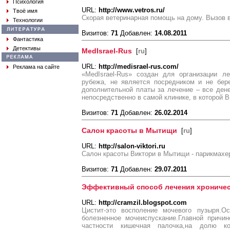
Психология
URL:
http://www.vetros.ru/
Твоё имя
Скорая ветеринарная помощь на дому. Вызов в
Технологии
Визитов:
71
Добавлен:
14.08.2011
Фантастика
Детективы
MedIsrael-Rus
[
ru
]
URL:
http://medisrael-rus.com/
Реклама на сайте
«MedIsrael-Rus» создан для организации л
рубежа, не является посредником и не бер
дополнительной платы за лечение – все де
непосредственно в самой клинике, в которой 
Визитов:
71
Добавлен:
26.02.2014
Салон красоты в Мытищи
[
ru
]
URL:
http://salon-viktori.ru
Салон красоты Виктори в Мытищи - парикмахе
Визитов:
71
Добавлен:
29.07.2011
Эффективный способ лечения хроничес
URL:
http://cramzil.blogspot.com
Цистит-это восполение мочевого пузыря.О
болезненное мочеиспускание.Главной причи
частности кишечная палочка,на долю к