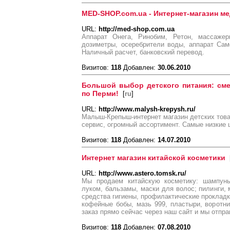
MED-SHOP.com.ua - Интернет-магазин м
URL:
http://med-shop.com.ua
Аппарат Онега, Ринобим, Ретон, массажеры
дозиметры, осеребрители воды, аппарат Сам
Наличный расчет, банковский перевод.
Визитов:
118
Добавлен:
30.06.2010
Большой выбор детского питания: смес
по Перми!
[
ru
]
URL:
http://www.malysh-krepysh.ru/
Малыш-Крепыш-интернет магазин детских това
сервис, огромный ассортимент. Самые низкие 
Визитов:
118
Добавлен:
14.07.2010
Интернет магазин китайской косметики
URL:
http://www.astero.tomsk.ru/
Мы продаем китайскую косметику: шампун
луком, бальзамы, маски для волос; пилинги, 
средства гигиены, профилактические прокладк
кофейные бобы, мазь 999, пластыри, воротн
заказ прямо сейчас через наш сайт и мы отпра
Визитов:
118
Добавлен:
07.08.2010