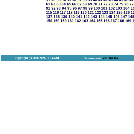
31
32
33
34
35
36
37
38
39
40
41
42
43
44
45
46
47
61
62
63
64
65
66
67
68
69
70
71
72
73
74
75
76
77
91
92
93
94
95
96
97
98
99
100
101
102
103
104
1
115
116
117
118
119
120
121
122
123
124
125
126
1
137
138
139
140
141
142
143
144
145
146
147
14
158
159
160
161
162
163
164
165
166
167
168
169
Copyright (с) 2000-2026, TRY.MD
контакты
Пишите нам: