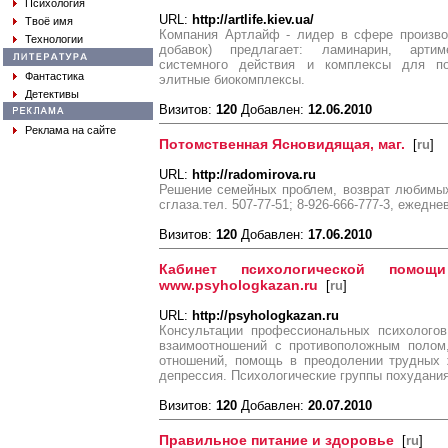
Психология
URL:
http://artlife.kiev.ua/
Твоё имя
Компания Артлайф - лидер в сфере произво
Технологии
добавок) предлагает: ламинарин, артим
системного действия и комплексы для по
Фантастика
элитные биокомплексы.
Детективы
Визитов:
120
Добавлен:
12.06.2010
Реклама на сайте
Потомственная Ясновидящая, маг.
[
ru
]
URL:
http://radomirova.ru
Решение семейных проблем, возврат любимых
сглаза.тел. 507-77-51; 8-926-666-777-3, ежедне
Визитов:
120
Добавлен:
17.06.2010
Кабинет психологической помо
www.psyhologkazan.ru
[
ru
]
URL:
http://psyhologkazan.ru
Консультации профессиональных психологов
взаимоотношений с противоположным полом,
отношений, помощь в преодолении трудных 
депрессия. Психологические группы похудания
Визитов:
120
Добавлен:
20.07.2010
Правильное питание и здоровье
[
ru
]