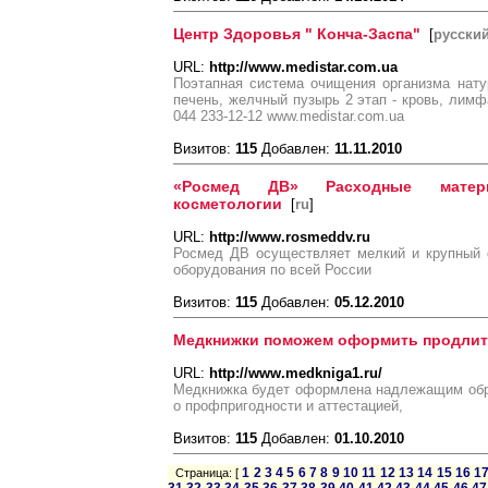
Центр Здоровья " Конча-Заспа"
[
русски
URL:
http://www.medistar.com.ua
Поэтапная система очищения организма нату
печень, желчный пузырь 2 этап - кровь, лимфа
044 233-12-12 www.medistar.com.ua
Визитов:
115
Добавлен:
11.11.2010
«Росмед ДВ» Расходные мате
косметологии
[
ru
]
URL:
http://www.rosmeddv.ru
Росмед ДВ осуществляет мелкий и крупный 
оборудования по всей России
Визитов:
115
Добавлен:
05.12.2010
Медкнижки поможем оформить продлит
URL:
http://www.medkniga1.ru/
Медкнижка будет оформлена надлежащим обр
о профпригодности и аттестацией,
Визитов:
115
Добавлен:
01.10.2010
1
2
3
4
5
6
7
8
9
10
11
12
13
14
15
16
1
Страница: [