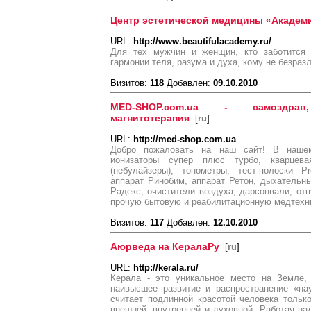
Центр эстетической медицины «Академи
URL:
http://www.beautifulacademy.ru/
Для тех мужчин и женщин, кто заботится 
гармонии теля, разума и духа, кому не безраз
Визитов:
118
Добавлен:
09.10.2010
MED-SHOP.com.ua - самоздрав
магнитотерапия
[
ru
]
URL:
http://med-shop.com.ua
Добро пожаловать на наш сайт! В нашем
ионизаторы супер плюс турбо, кварцев
(небулайзеры), тонометры, тест-полоски Pr
аппарат Ринобим, аппарат Ретон, дыхательн
Радекс, очистители воздуха, дарсонвали, отпу
прочую бытовую и реабилитационную медтехн
Визитов:
117
Добавлен:
12.10.2010
Аюрведа на КералаРу
[
ru
]
URL:
http://kerala.ru/
Керала - это уникальное место на Земле,
наивысшее развитие и распространение «на
считает подлинной красотой человека только
внешней, внутренней и духовной. Работая на