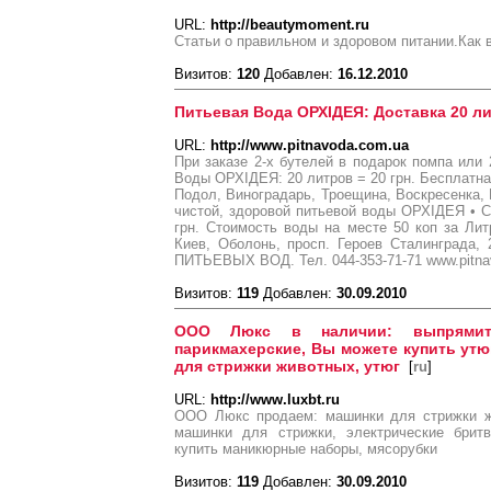
URL:
http://beautymoment.ru
Статьи о правильном и здоровом питании.Как 
Визитов:
120
Добавлен:
16.12.2010
Питьевая Вода ОРХІДЕЯ: Доставка 20 лит
URL:
http://www.pitnavoda.com.ua
При заказе 2-х бутелей в подарок помпа или 
Воды ОРХІДЕЯ: 20 литров = 20 грн. Бесплатна
Подол, Виноградарь, Троещина, Воскресенка,
чистой, здоровой питьевой воды ОРХІДЕЯ • С
грн. Стоимость воды на месте 50 коп за Литр
Киев, Оболонь, просп. Героев Сталинград
ПИТЬЕВЫХ ВОД. Тел. 044-353-71-71 www.pitna
Визитов:
119
Добавлен:
30.09.2010
ООО Люкс в наличии: выпрямит
парикмахерские, Вы можете купить утю
для стрижки животных, утюг
[
ru
]
URL:
http://www.luxbt.ru
ООО Люкс продаем: машинки для стрижки ж
машинки для стрижки, электрические брит
купить маникюрные наборы, мясорубки
Визитов:
119
Добавлен:
30.09.2010