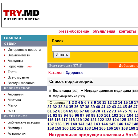
press-обозрение
объявления
контакты
Интересные новости
Знаменитости
Анекдоты
Всего ресурсов : (97719)
Добавить с
Гороскопы
new
Тесты
Каталог
Здоровье
:
Всё о музыке
Список подкатегорий:
Загадай желание !
»
»
Больницы
Нетрадиционная медицина
(267)
(183
Аномалии
»
Фармацевтика
(243)
Мистика
1
2
3
4
5
6
7
8
9
10
11
12
13
14
15
16
1
Страница: [
Магия
31
32
33
34
35
36
37
38
39
40
41
42
43
44
45
46
47
НЛО
61
62
63
64
65
66
67
68
69
70
71
72
73
74
75
76
77
91
92
93
94
95
96
97
98
99
100
101
102
103
104
1
115
116
117
118
119
120
121
122
123
124
125
126
1
Библейские истории
137
138
139
140
141
142
143
144
145
146
147
14
Вампиры
158
159
160
161
162
163
164
165
166
167
168
169
Астрология
Натуральная продукция компании АртЛ