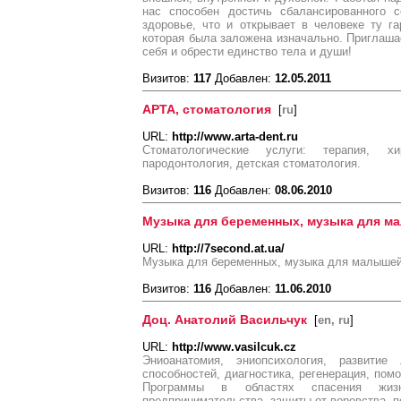
нас способен достичь сбалансированного с
здоровье, что и открывает в человеке ту г
которая была заложена изначально. Приглаша
себя и обрести единство тела и души!
Визитов:
117
Добавлен:
12.05.2011
АРТА, стоматология
[
ru
]
URL:
http://www.arta-dent.ru
Стоматологические услуги: терапия, хи
пародонтология, детская стоматология.
Визитов:
116
Добавлен:
08.06.2010
Музыка для беременных, музыка для м
URL:
http://7second.at.ua/
Музыка для беременных, музыка для малыше
Визитов:
116
Добавлен:
11.06.2010
Доц. Анатолий Васильчук
[
en, ru
]
URL:
http://www.vasilcuk.cz
Эниоанатомия, эниопсихология, развити
способностей, диагностика, регенерация, пом
Программы в областях спасения жизни
предпринимательства, защиты от воровства, п