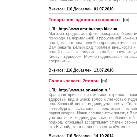
Визитов:
116
Добавлен:
01.07.2010
Товары для здоровья и красоты
[
ru
]
URL:
http://www.amrita-shop.kiev.ua
Магазин предлагает фитопрепараты, биологи
по уходу за нормальной и проблемной кожей, 
воды, массажеры, лечебно-профилактические 
Вам решить целый ряд проблем внешности и 
онлайн заказ и получить онлайн консультаци
Киеву - курьером. Можно подписаться на рас
сохранить».
Визитов:
116
Добавлен:
13.07.2010
Салон красоты Эталон
[
ru
]
URL:
http://www.salon-etalon.ru/
Красивая прическа и стильная стрижка – кра
здоровый вид и блеск волос с легкостью подч
подобранный цвет - индивидуальность. Сало
Петербурга «Эталон» предлагает клие
парикмахеров. Наши специалисты помогут Вам
учетом всех индивидуальных особенностей
подход, огромный ассортимент стилей стриж
это Вы найдете в салоне красоты «Эталон».
Визитов:
116
Добавлен:
14.10.2014