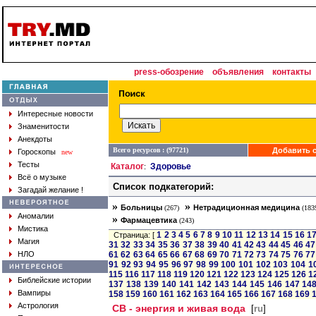
press-обозрение
объявления
контакты
Интересные новости
Знаменитости
Анекдоты
Всего ресурсов : (97721)
Добавить с
Гороскопы
new
Тесты
Каталог
Здоровье
:
Всё о музыке
Список подкатегорий:
Загадай желание !
»
»
Больницы
Нетрадиционная медицина
(267)
(183
Аномалии
»
Фармацевтика
(243)
Мистика
1
2
3
4
5
6
7
8
9
10
11
12
13
14
15
16
1
Страница: [
Магия
31
32
33
34
35
36
37
38
39
40
41
42
43
44
45
46
47
НЛО
61
62
63
64
65
66
67
68
69
70
71
72
73
74
75
76
77
91
92
93
94
95
96
97
98
99
100
101
102
103
104
1
115
116
117
118
119
120
121
122
123
124
125
126
1
Библейские истории
137
138
139
140
141
142
143
144
145
146
147
14
Вампиры
158
159
160
161
162
163
164
165
166
167
168
169
Астрология
СВ - энергия и живая вода
[
ru
]