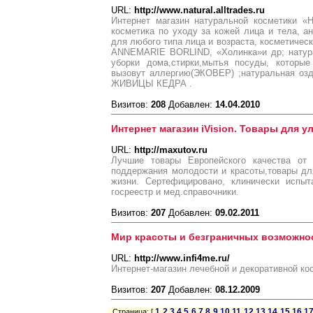
URL:
http://www.natural.alltrades.ru
Интернет магазин натуральной косметики «Н
косметика по уходу за кожей лица и тела, ан
для любого типа лица и возраста, косметиче
ANNEMARIE BORLIND, «Холинка»и др; натура
уборки дома,стирки,мытья посуды, котор
вызовут аллергию(ЭКОВЕР) ;натуральная озд
ЖИВИЦЫ КЕДРА .
Визитов:
208
Добавлен:
14.04.2010
Интернет магазин iVision. Товары для 
URL:
http://maxutov.ru
Лучшие товары Европейского качества от 
поддержания молодости и красоты,товары дл
жизни. Сертефицировано, клинически испыт
госреестр и мед.справочники.
Визитов:
207
Добавлен:
09.02.2011
Мир красоты и безграничных возможно
URL:
http://www.infi4me.ru/
Интернет-магазин лечебной и декоративной ко
Визитов:
207
Добавлен:
08.12.2009
1
2
3
4
5
6
7
8
9
10
11
12
13
14
15
16
1
Страница: [