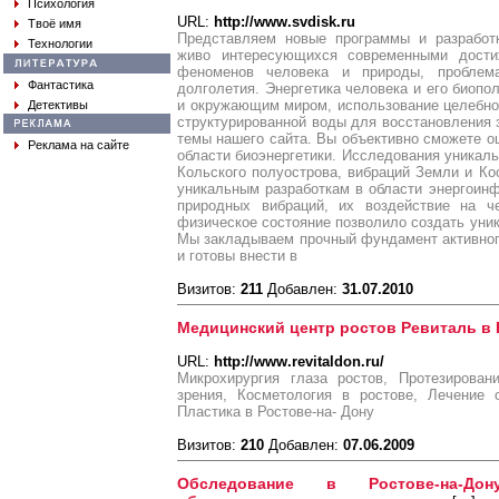
Психология
URL:
http://www.svdisk.ru
Твоё имя
Представляем новые программы и разработ
Технологии
живо интересующихся современными дости
феноменов человека и природы, проблем
Фантастика
долголетия. Энергетика человека и его биопо
и окружающим миром, использование целебно
Детективы
структурированной воды для восстановления з
темы нашего сайта. Вы объективно сможете о
Реклама на сайте
области биоэнергетики. Исследования уника
Кольского полуострова, вибраций Земли и Ко
уникальным разработкам в области энергоин
природных вибраций, их воздействие на ч
физическое состояние позволило создать уник
Мы закладываем прочный фундамент активног
и готовы внести в
Визитов:
211
Добавлен:
31.07.2010
Медицинский центр ростов Ревиталь в 
URL:
http://www.revitaldon.ru/
Микрохирургия глаза ростов, Протезирован
зрения, Косметология в ростове, Лечение 
Пластика в Ростове-на- Дону
Визитов:
210
Добавлен:
07.06.2009
Обследование в Ростове-на-Дон