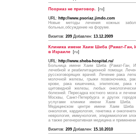
Псориаз не приговор.
[
ru
]
URL:
http://www.psoriaz.jimdo.com
Новые методы лечения кожных заболев
больных,обсуждение на форуме.
Визитов:
209
Добавлен:
13.12.2009
Клиника имени Хаим Шиба (Рамат-Ган, 
в Израиле
[
ru
]
URL:
http://www.sheba-hospital.ru/
Больница имени Хаим Шиба (Рамат-Ган, Из
лечебной и реабилитационной помощи. Лече
русскоговорящих врачей. Лечение рака легк
молочной железы, грыжи позвоночника, рак
крови, рака кишечника, эпилепсии, рака 
щитовидной железы, любых онкологическ
болезней. Пересадка костного мозга и лечен
Москвы, Санкт-Петербурга и других город
услугами клиники имени Хаим Шиба. Н
Медицинском центре имени Хаим Шиба (
онкология, кардиология, генетика и онкогенет
неврология, иммунология, эпидемиология зло
а также регенеративная медицина и применени
Визитов:
209
Добавлен:
15.10.2010