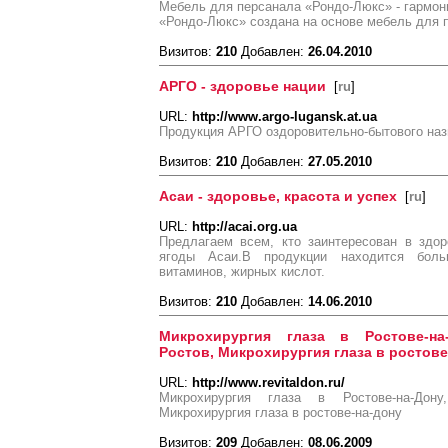
Мебель для персанала «Рондо-Люкс» - гармо
«Рондо-Люкс» создана на основе мебель для 
Визитов:
210
Добавлен:
26.04.2010
АРГО - здоровье нации
[
ru
]
URL:
http://www.argo-lugansk.at.ua
Продукция АРГО оздоровительно-бытового наз
Визитов:
210
Добавлен:
27.05.2010
Асаи - здоровье, красота и успех
[
ru
]
URL:
http://acai.org.ua
Предлагаем всем, кто заинтересован в здо
ягоды Асаи.В продукции находится боль
витаминов, жирных кислот.
Визитов:
210
Добавлен:
14.06.2010
Микрохирургия глаза в Ростове-на
Ростов, Микрохирургия глаза в ростове
URL:
http://www.revitaldon.ru/
Микрохирургия глаза в Ростове-на-Дону
Микрохирургия глаза в ростове-на-дону
Визитов:
209
Добавлен:
08.06.2009