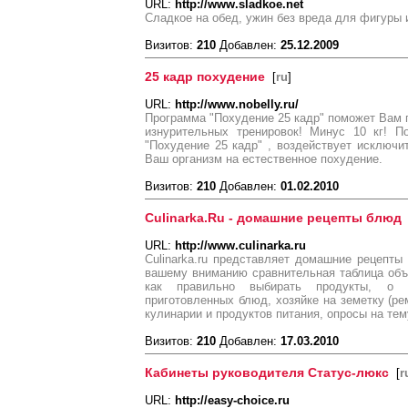
URL:
http://www.sladkoe.net
Сладкое на обед, ужин без вреда для фигуры 
Визитов:
210
Добавлен:
25.12.2009
25 кадр похудение
[
ru
]
URL:
http://www.nobelly.ru/
Программа "Похудение 25 кадр" поможет Вам по
изнурительных тренировок! Минус 10 кг! П
"Похудение 25 кадр" , воздействует исключит
Ваш организм на естественное похудение.
Визитов:
210
Добавлен:
01.02.2010
Culinarka.Ru - домашние рецепты блюд
URL:
http://www.culinarka.ru
Culinarka.ru представляет домашние рецепты 
вашему вниманию сравнительная таблица объё
как правильно выбирать продукты, о 
приготовленных блюд, хозяйке на земетку (ре
кулинарии и продуктов питания, опросы на тем
Визитов:
210
Добавлен:
17.03.2010
Кабинеты руководителя Статус-люкс
[
r
URL:
http://easy-choice.ru