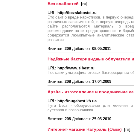
Без слабостей
[
ru
]
URL:
http://bezslabostei.ru
Это сайт о вреде наркотиков, в первую очеред
различных зависимостей, в первую очередь 
сайте располагаются материалы о вред
рекомендации по их предотвращению и борьбе
содержатся любопытные аналитические стат
развития.
Визитов:
209
Добавлен:
08.05.2011
Надёжные бактерицидные облучатели 
URL:
http://www.sibest.ru
Поставки ультрафиолетовых бактерицидных об
Визитов:
208
Добавлен:
17.04.2009
Apsite - изготовление и продвижение са
URL:
http://nugabest.kh.ua
Нуга Бест - оборудование для лечения и 
суставов и позвоночника.
Визитов:
208
Добавлен:
25.03.2010
Интернет-магазин Натураль (Омск)
[
ru
]