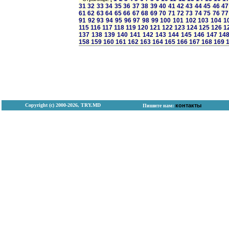
31
32
33
34
35
36
37
38
39
40
41
42
43
44
45
46
47
61
62
63
64
65
66
67
68
69
70
71
72
73
74
75
76
77
91
92
93
94
95
96
97
98
99
100
101
102
103
104
1
115
116
117
118
119
120
121
122
123
124
125
126
1
137
138
139
140
141
142
143
144
145
146
147
14
158
159
160
161
162
163
164
165
166
167
168
169
Copyright (с) 2000-2026, TRY.MD
контакты
Пишите нам: