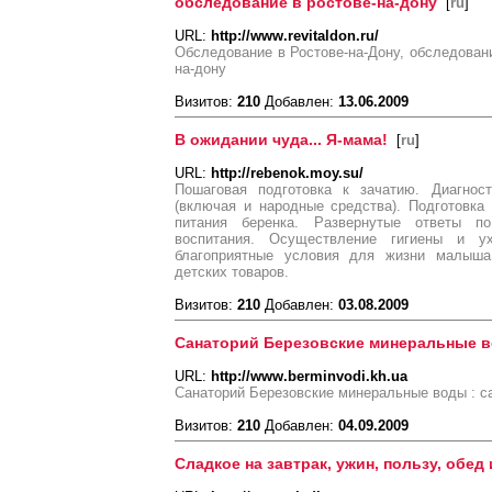
обследование в ростове-на-дону
[
ru
]
URL:
http://www.revitaldon.ru/
Обследование в Ростове-на-Дону, обследовани
на-дону
Визитов:
210
Добавлен:
13.06.2009
В ожидании чуда... Я-мама!
[
ru
]
URL:
http://rebenok.moy.su/
Пошаговая подготовка к зачатию. Диагнос
(включая и народные средства). Подготовка
питания беренка. Развернутые ответы п
воспитания. Осуществление гигиены и 
благоприятные условия для жизни малыша
детских товаров.
Визитов:
210
Добавлен:
03.08.2009
Санаторий Березовские минеральные 
URL:
http://www.berminvodi.kh.ua
Санаторий Березовские минеральные воды : са
Визитов:
210
Добавлен:
04.09.2009
Сладкое на завтрак, ужин, пользу, обед