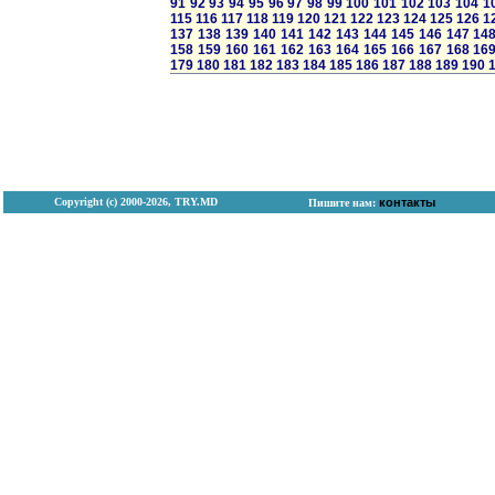
91
92
93
94
95
96
97
98
99
100
101
102
103
104
1
115
116
117
118
119
120
121
122
123
124
125
126
1
137
138
139
140
141
142
143
144
145
146
147
14
158
159
160
161
162
163
164
165
166
167
168
16
179
180
181
182
183
184
185
186
187
188
189
190
Copyright (с) 2000-2026, TRY.MD
контакты
Пишите нам: