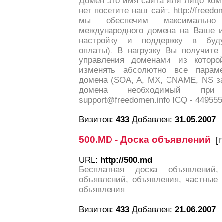
Домен это имя сайта или лицо комп
нет посетите наш сайт. http://freed
мы обеспечим максимально
международного домена на Ваше и
настройку и поддержку в буду
оплаты). В нагрузку Вы получите
управления доменами из котор
изменять абсолютно все парам
домена (SOA, A, MX, CNAME, NS за
домена необходимый при 
support@freedomen.info ICQ - 44955
Визитов:
433
Добавлен:
31.05.2007
500.MD - Доска объявлений
[
r
URL:
http://500.md
Бесплатная доска объявлений,
объявлений, объявления, частные 
обьявления
Визитов:
433
Добавлен:
21.06.2007