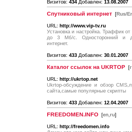
Визитов:
434
Добавлен:
13.08.2007
Спутниковый интернет
[
Rus/E
URL:
http://www.vip-tv.ru
Установка и настройка. Траффик от 
до 3 Мб/с. Односторонний и д
интернет.
Визитов:
433
Добавлен:
30.01.2007
Каталог ссылок на UKRTOP
[
URL:
http://ukrtop.net
Ukrtop-обсуждение и обзор СMS,
сайта,самые популярные скрипты
Визитов:
433
Добавлен:
12.04.2007
FREEDOMEN.INFO
[
en,ru
]
URL:
http://freedomen.info