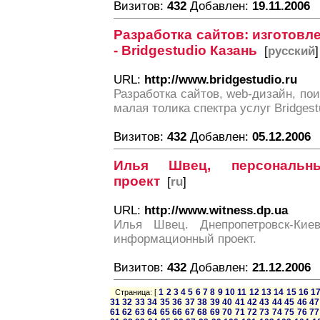
Визитов:
432
Добавлен:
19.11.2006
Разработка сайтов: изготовл
- Bridgestudio Казань
[
русский
]
URL:
http://www.bridgestudio.ru
Разработка сайтов, web-дизайн, по
малая толика спектра услуг Bridgest
Визитов:
432
Добавлен:
05.12.2006
Илья Швец, персональн
проект
[
ru
]
URL:
http://www.witness.dp.ua
Илья Швец. Днепропетровск-Киев
информационный проект.
Визитов:
432
Добавлен:
21.12.2006
1
2
3
4
5
6
7
8
9
10
11
12
13
14
15
16
1
Страница: [
31
32
33
34
35
36
37
38
39
40
41
42
43
44
45
46
47
61
62
63
64
65
66
67
68
69
70
71
72
73
74
75
76
77