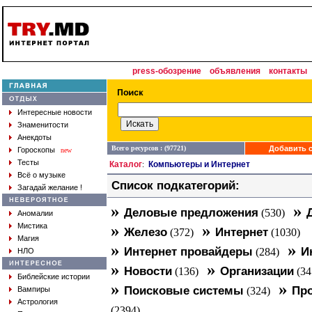
press-обозрение
объявления
контакты
Интересные новости
Знаменитости
Анекдоты
Всего ресурсов : (97721)
Добавить с
Гороскопы
new
Тесты
Каталог
Компьютеры и Интернет
:
Всё о музыке
Список подкатегорий:
Загадай желание !
»
»
Деловые предложения
(530)
Аномалии
»
»
Мистика
Железо
Интернет
(372)
(1030)
Магия
»
»
Интернет провайдеры
И
(284)
НЛО
»
»
Новости
Организации
(136)
(34
Библейские истории
»
»
Поисковые системы
Про
Вампиры
(324)
Астрология
(2394)