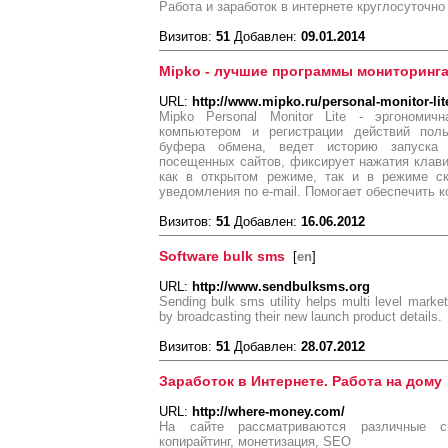
Работа и заработок в интернете круглосуточно
Визитов:
51
Добавлен:
09.01.2014
Mipko - лучшие программы мониторинга
URL:
http://www.mipko.ru/personal-monitor-lit
Mipko Personal Monitor Lite - эргономи
компьютером и регистрации действий поль
буфера обмена, ведет историю запуска 
посещенных сайтов, фиксирует нажатия клави
как в открытом режиме, так и в режиме с
уведомления по e-mail. Помогает обеспечить 
Визитов:
51
Добавлен:
16.06.2012
Software bulk sms
[
en
]
URL:
http://www.sendbulksms.org
Sending bulk sms utility helps multi level marke
by broadcasting their new launch product details.
Визитов:
51
Добавлен:
28.07.2012
Заработок в Интернете. Работа на дому
URL:
http://where-money.com/
На сайте рассматриваются различные с
копирайтинг, монетизация, SEO