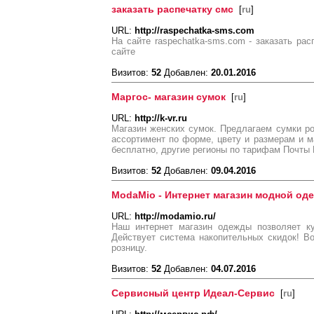
заказать распечатку смс
[
ru
]
URL:
http://raspechatka-sms.com
На сайте raspechatka-sms.com - заказать рас
сайте
Визитов:
52
Добавлен:
20.01.2016
Маргос- магазин сумок
[
ru
]
URL:
http://k-vr.ru
Магазин женских сумок. Предлагаем сумки р
ассортимент по форме, цвету и размерам и ма
бесплатно, другие регионы по тарифам Почты
Визитов:
52
Добавлен:
09.04.2016
ModaMio - Интернет магазин модной од
URL:
http://modamio.ru/
Наш интернет магазин одежды позволяет к
Действует система накопительных скидок! В
розницу.
Визитов:
52
Добавлен:
04.07.2016
Сервисный центр Идеал-Сервис
[
ru
]