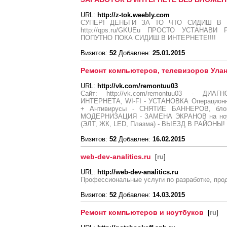
URL:
http://z-tok.weebly.com
СУПЕР! ДЕНЬГИ ЗА ТО ЧТО СИДИШ В 
http://qps.ru/GKUEu ПРОСТО УСТАНАВ
ПОПУТНО ПОКА СИДИШ В ИНТЕРНЕТЕ!!!!
Визитов:
52
Добавлен:
25.01.2015
Ремонт компьютеров, телевизоров Улан
URL:
http://vk.com/remontuu03
Сайт: http://vk.com/remontuu03 - ДИА
ИНТЕРНЕТА, WI-FI - УСТАНОВКА Операцио
+ Антивирусы - СНЯТИЕ БАННЕРОВ, блок
МОДЕРНИЗАЦИЯ - ЗАМЕНА ЭКРАНОВ на но
(ЭЛТ, ЖК, LED, Плазма) - ВЫЕЗД В РАЙОНЫ!
Визитов:
52
Добавлен:
16.02.2015
web-dev-analitics.ru
[
ru
]
URL:
http://web-dev-analitics.ru
Профессиональные услуги по разработке, про
Визитов:
52
Добавлен:
14.03.2015
Ремонт компьютеров и ноутбуков
[
ru
]