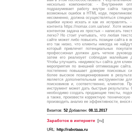
несколько компонентов: - Внутренняя оп
подразумевает работу внутри сайта таку
возможных ошибок в HTML коде, перелинковку 
несомненно, должна осуществляться специали
ошибки нужно искать и как их исправлять. 
контента https://nomax.com.ua/seo/. Хотя мож
контентом задача их простых – написать текст
легко? Но стоит учитывать, что любая текс
сайте может либо повысить позиции сайта в в
его так низко, что клиенты никогда не найду
который привлечет потенциальных покупат
профессионал должен дать четкое руководс
затем его реализует соблюдая малейшие д
Чтобы улучшить «видимость» сайта для клие
мероприятия по внешней оптимизации сайта.
постепенно повышает доверие поисковых си
более высокое позиционирование в результа
является дополнительным инструментом дл
поисковиков и, соответственно, клиентов. П
инструмент может дать быстрые результаты. О
необходимо создать продающие тексты, подо
а также, произвести корректную техническую
производить анализ ее эффективности, внося 
Визитов:
52
Добавлен:
08.11.2017
Заработок в интернете
[
ru
]
URL:
http://rabotaaa.ru