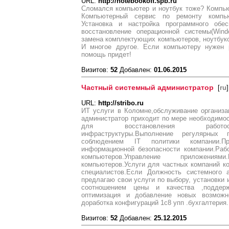
URL:
http://notebookoff.spb.ru
Сломался компьютер и ноутбук тоже? Компью
Компьютерный сервис по ремонту компью
Установка и настройка программного обес
восстановление операционной системы(Wind
замена комплектующих компьютеров, ноутбуков
И многое другое. Если компьютеру нужен 
помощь придет!
Визитов:
52
Добавлен:
01.06.2015
Частный системный администратор
[
ru
]
URL:
http://stribo.ru
ИТ услуги в Коломне,обслуживание организа
администратор приходит по мере необходимос
для восстановления работосп
инфраструктуры.Выполнение регулярных
соблюдением IT политики компании.П
информационной безопасности компании.Раб
компьютеров.Управление приложени
компьютеров.Услуги для частных компаний к
специалистов.Если Должность системного 
предлагаю свои услуги по выбору, установки 
соотношением цены и качества ,поддер
оптимизация и добавление новых возможно
доработка конфигураций 1с8 упп .бухгалтерия.
Визитов:
52
Добавлен:
25.12.2015