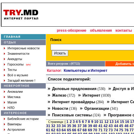
press-обозрение
объявления
контакты
Интересные новости
Знаменитости
Анекдоты
Всего ресурсов : (97722)
Добавить с
Гороскопы
new
Тесты
Каталог
Компьютеры и Интернет
:
Всё о музыке
Список подкатегорий:
Загадай желание !
»
»
Деловые предложения
Доступ в И
(530)
Аномалии
»
»
Железо
Интернет
(372)
(1030)
Мистика
»
»
Интернет провайдеры
Интернет С
(284)
Магия
»
»
НЛО
Новости
Организации
(136)
(341)
»
»
Поисковые системы
Програмное 
(324)
Библейские истории
1
2
3
4
5
6
7
8
9
10
11
12
13
14
15
16
1
Страница: [
Вампиры
31
32
33
34
35
36
37
38
39
40
41
42
43
44
45
46
47
Астрология
61
62
63
64
65
66
67
68
69
70
71
72
73
74
75
76
77