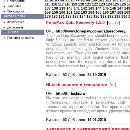
91
92
93
94
95
96
97
98
99
100
101
102
103
104
1
Психология
115
116
117
118
119
120
121
122
123
124
125
126
1
Твоё имя
137
138
139
140
141
142
143
144
145
146
147
14
Технологии
158
159
160
161
162
163
164
165
166
167
168
16
179
180
181
182
183
184
185
186
187
188
189
190
FonePaw Data Recovery 1.5.0
Фантастика
[
en, ru
]
Детективы
URL:
http://www.fonepaw.com/data-recovery/
The Top Data Recovery you should keep on your
Реклама на сайте
Only 3 clicks are needed to recover your deleted/
Windows: Launch, Scan and Recover. As for sca
deep scan to access your Windows files, inclu
documents, etc. Then you can preview files afte
hard drive, memory card, digital camera, flash 
drives, even from the recycle bin. Some of the
due to their formats but you can still retrieve the
Визитов:
52
Добавлен:
25.10.2019
Hi-tech новости и технологии
[
ru
]
URL:
http://hi-tecks.ru
На этом веб сайте hi-tecks.ru с легкостью от
- телефоны, ноутбуки и планшеты, софт,
технологии, игровые консоли. Это просто за
желает провести свободное время увлекательн
Визитов:
52
Добавлен:
19.01.2015
ЗАРАБОТОК В ИНТЕРНЕТЕ БЕЗ ВЛОЖЕН