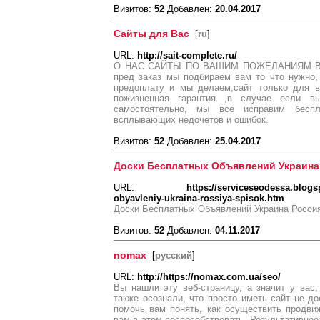
Визитов:
52
Добавлен:
20.04.2017
Сайты для Вас
[
ru
]
URL:
http://sait-complete.ru/
О НАС САЙТЫ ПО ВАШИМ ПОЖЕЛАНИЯМ Вы в
пред заказ мы подбираем вам то что нужно,
предоплату и мы делаем,сайт только для в
пожизненная гарантия ,в случае если 
самостоятельно, мы все исправим беспл
всплывающих недочетов и ошибок.
Визитов:
52
Добавлен:
25.04.2017
Доски Бесплатных Объявлений Украина 
URL:
https://serviceseodessa.blog
obyavleniy-ukraina-rossiya-spisok.htm
Доски Бесплатных Объявлений Украина Россия
Визитов:
52
Добавлен:
04.11.2017
nomax
[
русский
]
URL:
http://https://nomax.com.ua/seo/
Вы нашли эту веб-страницу, а значит у вас,
также осознали, что просто иметь сайт не до
помочь вам понять, как осуществить продви
вам в этом поспособствовать. Результативно