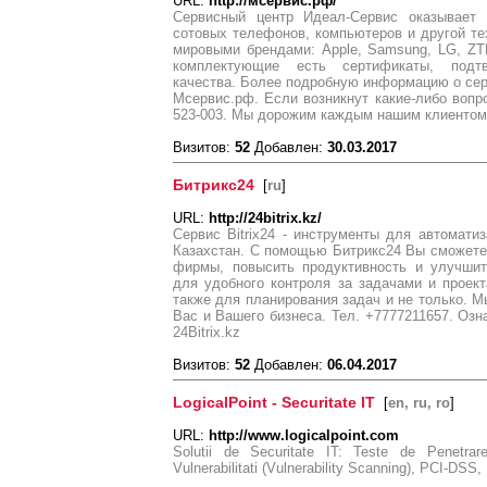
URL:
http://мсервис.рф/
Сервисный центр Идеал-Сервис оказывает 
сотовых телефонов, компьютеров и другой те
мировыми брендами: Apple, Samsung, LG, ZTE,
комплектующие есть сертификаты, подт
качества. Более подробную информацию о сер
Мсервис.рф. Если возникнут какие-либо вопро
523-003. Мы дорожим каждым нашим клиентом
Визитов:
52
Добавлен:
30.03.2017
Битрикс24
[
ru
]
URL:
http://24bitrix.kz/
Сервис Bitrix24 - инструменты для автомати
Казахстан. С помощью Битрикс24 Вы сможете
фирмы, повысить продуктивность и улучшить
для удобного контроля за задачами и проек
также для планирования задач и не только. 
Вас и Вашего бизнеса. Тел. +7777211657. Озн
24Bitrix.kz
Визитов:
52
Добавлен:
06.04.2017
LogicalPoint - Securitate IT
[
en, ru, ro
]
URL:
http://www.logicalpoint.com
Solutii de Securitate IT: Teste de Penetrare
Vulnerabilitati (Vulnerability Scanning), PCI-DSS