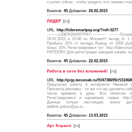
ссылке сейчас, чтобы увидеть это своими глаза
Визитов:
45
Добавлен:
20.02.2015
ЛИДЕР
[
ru
]
URL:
http://lidersmartpay.org/?ref=3277
----------LIDERSMARTPAY------------- ---------Луч
18.02.2015 в 15:00 по Москве!!! вклад от 1
Прибыль 25% от вклада Вывод от 1000 руб
бонус 10% Регистрируемся тут: http://lidersma
PAYEER!!! Для регистрации заводим yandex по
Визитов:
45
Добавлен:
22.02.2015
Работа в сети без вложений!
[
ru
]
URL:
http://prjp.terosnab.ru/934738695/r531068
Предлагаю работу в интернете! Никакой к
Просмотр рекламы - то же что вы делаете сейч
часов времени в день. Все объясню и
Регистрируемся и оцениваем сервис http://pr
Данные только настоящие, иначе ден
addlink.petrov@ya.ru
Визитов:
45
Добавлен:
13.03.2015
Арт Коралл
[
ru
]