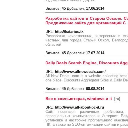
Визитов:
45
Добавлен:
17.06.2014
Разработка сайтов в Старом Осколе. С
Продвижение сайта для организаций С
URL:
http://katarios.tk
Разработка качественных, интересных и ст
частных лиц города Старый Оскол, Белгоро
областей
Визитов:
45
Добавлен:
17.07.2014
Daily Deals Search Engine, Discounts Agg
URL:
http://www.allnewdeals.com/
All New Deals .com is a website collecting best 
one place. Discounts Aggregator Sites & Daily Dea
Визитов:
45
Добавлен:
08.08.2014
Все о компьютерах, windows и it
[
ru
]
URL:
http://www.all-about-pc-it.ru
Сайт посвящен различным проблемам, 
персональных компьютеров и Интернет. Раз
установке и настройке программного обеспе
ПК, а также по SEO-оптимизации сайтов и раск