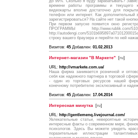
до 99%. Сколько я буду зарабатывать? Зави
времени работы программы и текущего к
видеокарты вполне достаточно для покрыт
телефон или интернет. Как дополнительный 
зарегистрироваться? На сайте нет такой кнопк
При первом запуске появится окно реги
ПРОГРАММЫ http://www.rublik.com/51
http://autodengi.com/5101b695897a0710120
строку вашего браузера и перейти по ней наж
Визитов:
45
Добавлен:
01.02.2013
Интернет-магазин "В Маркете"
[
ru
]
URL:
http://vmarkete.com.ua/
Наша фирма занимается розничной и оптово
себя как надежного партнера в торговой сфере
- один из торговых ресурсов нашей фир
конечному потребителю эксклюзивный и надеж
Визитов:
45
Добавлен:
17.04.2014
Интересная минутка
[
ru
]
URL:
http://gentlemenq.livejournal.com/
Увлекательные статьи, невероятные истори
интересные факты о современном мире, фено
психологов. Здесь Вы можете увидеть крас
поразительные иллюстрации талантлив
художников и многое другое.