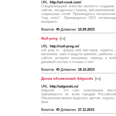
URL:
http://art-coral.com/
Специализацией агенства является создание 
сайтов, посадочных страниц, веб-приложений,
социальных сетей. Производится техническая
"под ключ". Производится SEO оптимизаци
интернете.
Визитов:
45
Добавлен:
10.09.2015
Null-prog
[
ru
]
URL:
http://null-prog.ru/
null prog ru - форум web мастеров, скрипты,
магазинов, хаки и модули openkart, шаблоны 
сайтов, интернет магазинов, помощь в выбо
дешевый хостинг и отзывы о них!
Визитов:
45
Добавлен:
18.10.2015
Доска объявлений Adgoods
[
ru
]
URL:
http://adgoods.ru/
Adgoods - это сайт электронных беспл
принимаются по всем городам Российско
Объявления можно выделить цветом, поднять 
блок.
Визитов:
45
Добавлен:
27.11.2015