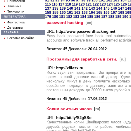
91
92
93
94
95
96
97
98
99
100
101
102
103
104
1
Психология
115
116
117
118
119
120
121
122
123
124
125
126
1
Твоё имя
137
138
139
140
141
142
143
144
145
146
147
14
Технологии
158
159
160
161
162
163
164
165
166
167
168
16
179
180
181
182
183
184
185
186
187
188
189
190
password hacking
Фантастика
[
en
]
Детективы
URL:
http://www.passwordhacking.net
Easy hack password face book tool automatica
Реклама на сайте
accounts and software track all performed activiti
Визитов:
45
Добавлен:
26.04.2012
Программы для заработка в сети.
[
ru
]
URL:
http://xfilesx.ru
Используя эти программы, Вы превратите п
время в свой дополнительный доход. Уделя
нескольку минут в день получите несколько
серьёзном подходе, к данному занятию эт
постоянным доходом до 20000 тысяч рублей в
Визитов:
45
Добавлен:
17.06.2012
Копии элитных часов
[
ru
]
URL:
http://bit.ly/S2gSSo
Качественные копии Швейцарских часов буд
друзей, родных, коллег по работе, любим
сегодня: http://bit.ly/S2gSSo