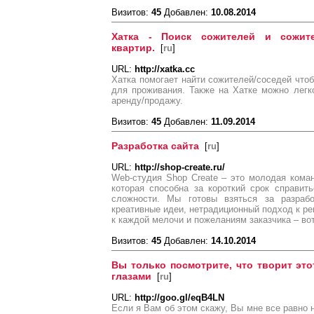
Визитов:
45
Добавлен:
10.08.2014
Хатка - Поиск сожителей и сожит
квартир.
[
ru
]
URL:
http://xatka.cc
Хатка помогает найти сожителей/соседей чтоб
для проживания. Также на Хатке можно легк
аренду/продажу.
Визитов:
45
Добавлен:
11.09.2014
Разработка сайта
[
ru
]
URL:
http://shop-create.ru/
Web-студия Shop Create – это молодая кома
которая способна за короткий срок справит
сложности. Мы готовы взяться за разраб
креативные идеи, нетрадиционный подход к р
к каждой мелочи и пожеланиям заказчика – во
Визитов:
45
Добавлен:
14.10.2014
Вы только посмотрите, что творит это
глазами
[
ru
]
URL:
http://goo.gl/eqB4LN
Если я Вам об этом скажу, Вы мне все равно 