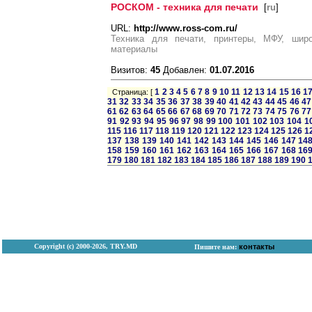
РОСКОМ - техника для печати
[
ru
]
URL:
http://www.ross-com.ru/
Техника для печати, принтеры, МФУ, широ
материалы
Визитов:
45
Добавлен:
01.07.2016
1
2
3
4
5
6
7
8
9
10
11
12
13
14
15
16
1
Страница: [
31
32
33
34
35
36
37
38
39
40
41
42
43
44
45
46
47
61
62
63
64
65
66
67
68
69
70
71
72
73
74
75
76
77
91
92
93
94
95
96
97
98
99
100
101
102
103
104
1
115
116
117
118
119
120
121
122
123
124
125
126
1
137
138
139
140
141
142
143
144
145
146
147
14
158
159
160
161
162
163
164
165
166
167
168
16
179
180
181
182
183
184
185
186
187
188
189
190
Copyright (с) 2000-2026, TRY.MD
контакты
Пишите нам: