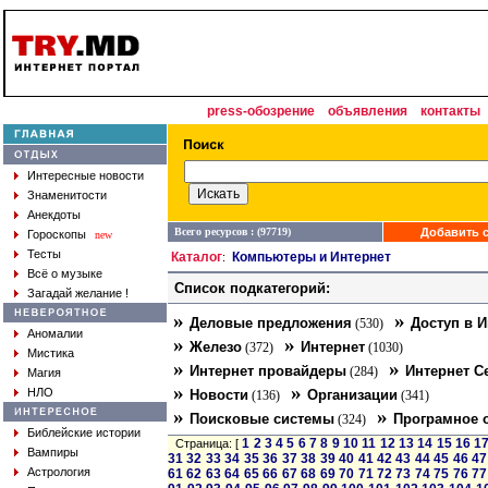
press-обозрение
объявления
контакты
Интересные новости
Знаменитости
Анекдоты
Всего ресурсов : (97719)
Добавить с
Гороскопы
new
Тесты
Каталог
Компьютеры и Интернет
:
Всё о музыке
Список подкатегорий:
Загадай желание !
»
»
Деловые предложения
Доступ в И
(530)
Аномалии
»
»
Железо
Интернет
(372)
(1030)
Мистика
»
»
Интернет провайдеры
Интернет С
(284)
Магия
»
»
НЛО
Новости
Организации
(136)
(341)
»
»
Поисковые системы
Програмное 
(324)
Библейские истории
1
2
3
4
5
6
7
8
9
10
11
12
13
14
15
16
1
Страница: [
Вампиры
31
32
33
34
35
36
37
38
39
40
41
42
43
44
45
46
47
Астрология
61
62
63
64
65
66
67
68
69
70
71
72
73
74
75
76
77