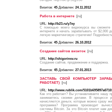
Визитов:
45
Добавлен:
24.11.2012
Работа в интернете
[
ru
]
URL:
http://b23.ru/y7ey
С помощью моего видеокурса вы сможете н
интернетe и начать зарабатывать от $2,000 д
легкую маркетинговую стратегию! Подробности
Визитов:
45
Добавлен:
26.10.2012
Создание сайтов визиток
[
ru
]
URL:
http://shigorinsv.ru
Создание сайтов, продвижение и поддержка.
Визитов:
45
Добавлен:
27.01.2013
ЗАСТАВЬ СВОЙ КОМПЬЮТЕР ЗАРАБ
РАБОТАЕТ)
[
ru
]
URL:
http://www.rublik.com/5101b695897a071
Как это работает? Вы устанавливаете нашу пр
занимаетесь своими делами. В процессе 
начисляются деньги, которые можно сразу же
программа? Программа производит вычис
системы Bitcoin. За это Bitcoin платит нам 