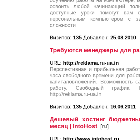
обучению работы на компьютере, к
освоить любой начинающий поль
доступные уроки помогут вам 
персональным компьютером с з
сложности
Визитов:
135
Добавлен:
25.08.2010
Требуются менеджеры для ра
URL:
http://reklama.ru-ua.in
Перспективная и прибыльная работа
часа свободного времени для работ
капиталовложений. Возможность с
работу. Свободный график. 
http://reklama.ru-ua.in
Визитов:
135
Добавлен:
16.06.2011
Дешевый хостинг бюджетны
месяц | IntoHost
[
ru
]
URL:
http://www.intohost.ru