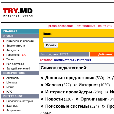
press-обозрение
объявления
контакты
Интересные новости
Знаменитости
Анекдоты
Всего ресурсов : (97719)
Добавить с
Гороскопы
new
Тесты
Каталог
Компьютеры и Интернет
:
Всё о музыке
Список подкатегорий:
Загадай желание !
»
»
Деловые предложения
(530)
Аномалии
»
»
Мистика
Железо
Интернет
(372)
(1030)
Магия
»
»
Интернет провайдеры
И
(284)
НЛО
»
»
Новости
Организации
(136)
(34
Библейские истории
»
»
Поисковые системы
Про
Вампиры
(324)
Астрология
(2394)