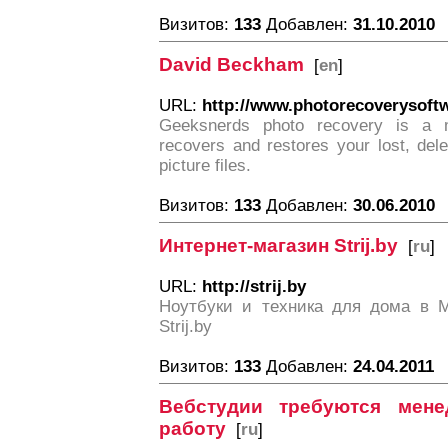
Визитов:
133
Добавлен:
31.10.2010
David Beckham
[
en
]
URL:
http://www.photorecoverysoft
Geeksnerds photo recovery is a m
recovers and restores your lost, del
picture files.
Визитов:
133
Добавлен:
30.06.2010
Интернет-магазин Strij.by
[
ru
]
URL:
http://strij.by
Ноутбуки и техника для дома в М
Strij.by
Визитов:
133
Добавлен:
24.04.2011
Вебстудии требуются мен
работу
[
ru
]