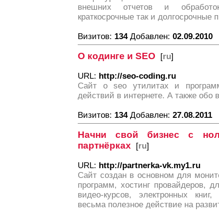
внешних отчетов и обработок
краткосрочные так и долгосрочные п
Визитов:
134
Добавлен:
02.09.2010
О кодинге и SEO
[
ru
]
URL:
http://seo-coding.ru
Сайт о seo утилитах и программ
действий в интернете. А также обо 
Визитов:
134
Добавлен:
27.08.2011
Начни свой бизнес с нол
партнёрках
[
ru
]
URL:
http://partnerka-vk.my1.ru
Сайт создан в основном для монит
программ, хостинг провайдеров, д
видео-курсов, электронных книг,
весьма полезное действие на разви