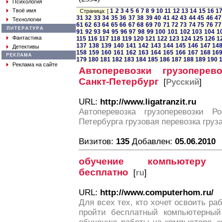
Психология
Твоё имя
1
2
3
4
5
6
7
8
9
10
11
12
13
14
15
16
1
Страница: [
31
32
33
34
35
36
37
38
39
40
41
42
43
44
45
46
47
Технологии
61
62
63
64
65
66
67
68
69
70
71
72
73
74
75
76
77
91
92
93
94
95
96
97
98
99
100
101
102
103
104
1
Фантастика
115
116
117
118
119
120
121
122
123
124
125
126
1
137
138
139
140
141
142
143
144
145
146
147
14
Детективы
158
159
160
161
162
163
164
165
166
167
168
16
179
180
181
182
183
184
185
186
187
188
189
190
Реклама на сайте
Автоперевозки грузоперев
Санкт-Петербург
[
Русский
]
URL:
http://www.ligatranzit.ru
Автоперевозка грузоперевозки Р
Петербурга грузовая перевозка груз
Визитов:
135
Добавлен:
05.06.2010
обучение компьютеру
бесплатно
[
ru
]
URL:
http://www.computerhom.ru/
Для всех тех, кто хочет освоить ра
пройти бесплатный компьютерный