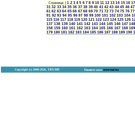
1
2
3
4
5
6
7
8
9
10
11
12
13
14
15
16
1
Страница: [
31
32
33
34
35
36
37
38
39
40
41
42
43
44
45
46
47
61
62
63
64
65
66
67
68
69
70
71
72
73
74
75
76
77
91
92
93
94
95
96
97
98
99
100
101
102
103
104
1
115
116
117
118
119
120
121
122
123
124
125
126
1
137
138
139
140
141
142
143
144
145
146
147
14
158
159
160
161
162
163
164
165
166
167
168
16
179
180
181
182
183
184
185
186
187
188
189
190
Copyright (с) 2000-2026, TRY.MD
контакты
Пишите нам: