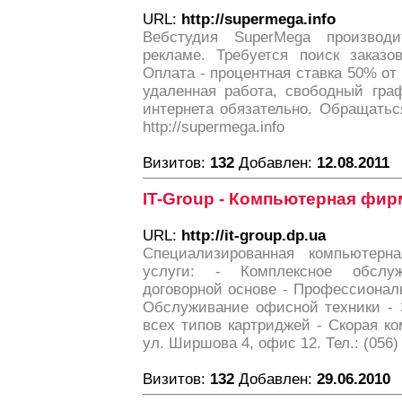
URL:
http://supermega.info
Вебстудия SuperMega производ
рекламе. Требуется поиск заказо
Оплата - процентная ставка 50% от 
удаленная работа, свободный гра
интернета обязательно. Обращатьс
http://supermega.info
Визитов:
132
Добавлен:
12.08.2011
IT-Group - Компьютерная фир
URL:
http://it-group.dp.ua
Специализированная компьютер
услуги: - Комплексное обслу
договорной основе - Профессионал
Обслуживание офисной техники - 
всех типов картриджей - Скорая к
ул. Ширшова 4, офис 12. Тел.: (056)
Визитов:
132
Добавлен:
29.06.2010