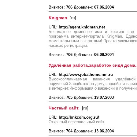
Визитов:
706
Добавлен:
07.06.2004
Knigman
[
ru
]
URL:
http://agent.knigman.net
Бесплатное доменное имя и хостинг све 
программа интернет-портала KnigMan. Един
моментальными выплатами! Просто указываеш
никаких регистраций.
Визитов:
706
Добавлен:
06.09.2004
Удалённая работа,заработок сидя дома.
URL:
http://www.jobathome.nm.ru
Высокооплачиаемая вакансия удалённой
поручений.Заработок на дому,способы и вариа
в интернет.Информация о вакансии и получени
Визитов:
705
Добавлен:
19.07.2003
Частный сайт.
[
ru
]
URL:
http://bnkcom.org.ru/
Открытый персональный сайт.
Визитов:
704
Добавлен:
13.06.2004