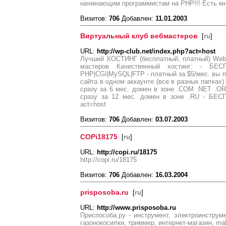
начинающим программистам на PHP!!! Есть мно
Визитов:
706
Добавлен:
11.01.2003
Виртуальный клуб вебмастеров
[
ru
]
URL:
http://wp-club.net/index.php?act=host
Лучший ХОСТИНГ (бесплатный, платный) Web-P
мастеров Качественный хостинг: - Б
PHP|CGI|MySQL|FTP - платный за $5/мес. вы п
сайта в одном аккаунте (все в разных папках
сразу за 6 мес. домен в зоне .COM .NET .
сразу за 12 мес. домен в зоне .RU - БЕСПЛА
act=host
Визитов:
706
Добавлен:
03.07.2003
COPi18175
[
ru
]
URL:
http://copi.ru/18175
http://copi.ru/18175
Визитов:
706
Добавлен:
16.03.2004
prisposoba.ru
[
ru
]
URL:
http://www.prisposoba.ru
Приспособа.ру - инструмент, электроинструме
газонокосилки, триммер, интернет-магазин, mak