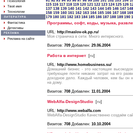
91
92
93
94
95
96
97
98
99
100
101
102
103
104
1
Психология
115
116
117
118
119
120
121
122
123
124
125
126
1
Твоё имя
137
138
139
140
141
142
143
144
145
146
147
14
Технологии
158
159
160
161
162
163
164
165
166
167
168
16
179
180
181
182
183
184
185
186
187
188
189
190
Программы, софт, коды, музыка, развлеч
Фантастика
Детективы
URL:
http://maslov-ok.pp.ru/
Моя страничка в сети. Много интересного.
Реклама на сайте
Визитов:
709
Добавлен:
29.06.2004
Работа в интернет
[
ru
]
URL:
http://www.homebusiness.su/
Домашний бизнес - это настоящее высокодох
требующее почти никаких затрат на его раз
доходное дело. Каждый человек, кем бы он 
на дому.
Визитов:
708
Добавлен:
11.01.2004
WebAlfa-DesignStudio
[
ru
]
URL:
http://www.webalfa.com
WebAlfa-DesignStudio Качественно создаём са
Визитов:
708
Добавлен:
10.10.2004