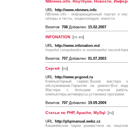
NBnews.info. Ноутбуки. Новости. Инфор
URL:
http://www.nbnews.info
NBnews.info - информационный портал о ноу
обзоры и тесты, энциклопедия, новости.
Визитов:
708
Добавлен:
15.02.2007
INFONATION
[
ro en
]
URL:
http://www.infonation.md
Importul computerelor si monitoarelor second-han
Визитов:
707
Добавлен:
01.07.2003
Сергей
[
ru
]
URL:
http://www.pcgood.ru
Компьютерный сервис.Вызов мастера н
обслуживание.Гарантия на ремонт.Все вид
Мастера с большим опытом работы.Во
компьютера,антивирусы,установка программ.
Визитов:
707
Добавлен:
19.09.2004
Статьи по PHP, Apache, MySql
[
ru
]
URL:
http://phpmanual.webz.cz
Кишинёвские парни разместили на чешско