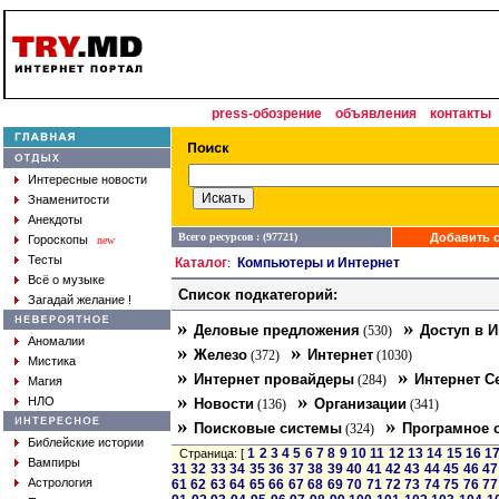
press-обозрение
объявления
контакты
Интересные новости
Знаменитости
Анекдоты
Всего ресурсов : (97721)
Добавить с
Гороскопы
new
Тесты
Каталог
Компьютеры и Интернет
:
Всё о музыке
Список подкатегорий:
Загадай желание !
»
»
Деловые предложения
Доступ в И
(530)
Аномалии
»
»
Железо
Интернет
(372)
(1030)
Мистика
»
»
Интернет провайдеры
Интернет С
(284)
Магия
»
»
НЛО
Новости
Организации
(136)
(341)
»
»
Поисковые системы
Програмное 
(324)
Библейские истории
1
2
3
4
5
6
7
8
9
10
11
12
13
14
15
16
1
Страница: [
Вампиры
31
32
33
34
35
36
37
38
39
40
41
42
43
44
45
46
47
Астрология
61
62
63
64
65
66
67
68
69
70
71
72
73
74
75
76
77