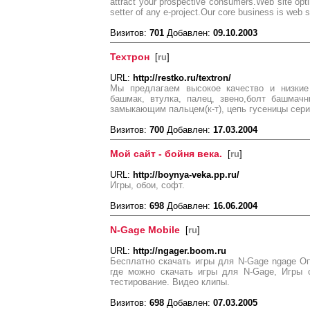
attract your prospective consumers.Web site opti
setter of any e-project.Our core business is web s
Визитов:
701
Добавлен:
09.10.2003
Техтрон
[
ru
]
URL:
http://restko.ru/textron/
Мы предлагаем высокое качество и низкие
башмак, втулка, палец, звено,болт башмачн
замыкающим пальцем(к-т), цепь гусеницы сери
Визитов:
700
Добавлен:
17.03.2004
Мой сайт - бойня века.
[
ru
]
URL:
http://boynya-veka.pp.ru/
Игры, обои, софт.
Визитов:
698
Добавлен:
16.06.2004
N-Gage Mobile
[
ru
]
URL:
http://ngager.boom.ru
Бесплатно скачать игры для N-Gage ngage О
где можно скачать игры для N-Gage, Игры 
тестирование. Видео клипы.
Визитов:
698
Добавлен:
07.03.2005