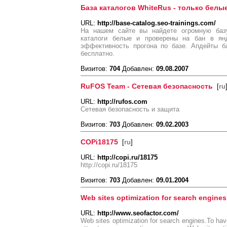
База каталогов WhiteRus - только белы
URL:
http://base-catalog.seo-trainings.com/
На нашем сайте вы найдете огромную базу
каталоги белые и проверены на бан в янд
эффективность прогона по базе. Апдейты б
бесплатно.
Визитов:
704
Добавлен:
09.08.2007
RuFOS Team - Сетевая безопасность
[
ru
URL:
http://rufos.com
Сетевая безопасность и защита
Визитов:
703
Добавлен:
09.02.2003
COPi18175
[
ru
]
URL:
http://copi.ru/18175
http://copi.ru/18175
Визитов:
703
Добавлен:
09.01.2004
Web sites optimization for search engines
URL:
http://www.seofactor.com/
Web sites optimization for search engines.To have