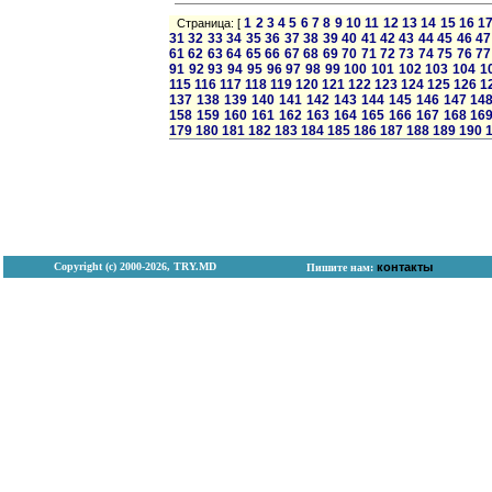
1
2
3
4
5
6
7
8
9
10
11
12
13
14
15
16
1
Страница: [
31
32
33
34
35
36
37
38
39
40
41
42
43
44
45
46
47
61
62
63
64
65
66
67
68
69
70
71
72
73
74
75
76
77
91
92
93
94
95
96
97
98
99
100
101
102
103
104
1
115
116
117
118
119
120
121
122
123
124
125
126
1
137
138
139
140
141
142
143
144
145
146
147
14
158
159
160
161
162
163
164
165
166
167
168
16
179
180
181
182
183
184
185
186
187
188
189
190
Copyright (с) 2000-2026, TRY.MD
контакты
Пишите нам: