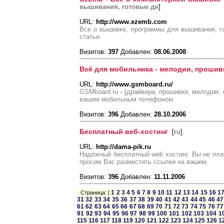
вышивания, готовые ди
]
URL:
http://www.ezemb.com
Все о вышивке, программы для вышивания, г
статьи.
Визитов:
397
Добавлен:
08.06.2008
Всё для мобильника - мелодии, прошив
URL:
http://www.gsmboard.ru/
GSMboard.ru - [драйвера, прошивки, мелодии, 
вашим мобильным телефоном.
Визитов:
396
Добавлен:
28.10.2006
Бесплатный веб-хостинг
[
ru
]
URL:
http://dama-pik.ru
Надёжный бесплатный web хостинг. Вы не плат
просим Вас разместить ссылки на вашем.
Визитов:
396
Добавлен:
11.11.2006
1
2
3
4
5
6
7
8
9
10
11
12
13
14
15
16
1
Страница: [
31
32
33
34
35
36
37
38
39
40
41
42
43
44
45
46
47
61
62
63
64
65
66
67
68
69
70
71
72
73
74
75
76
77
91
92
93
94
95
96
97
98
99
100
101
102
103
104
1
115
116
117
118
119
120
121
122
123
124
125
126
1