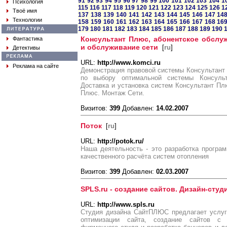
91
92
93
94
95
96
97
98
99
100
101
102
103
104
1
Психология
115
116
117
118
119
120
121
122
123
124
125
126
1
Твоё имя
137
138
139
140
141
142
143
144
145
146
147
14
Технологии
158
159
160
161
162
163
164
165
166
167
168
16
179
180
181
182
183
184
185
186
187
188
189
190
Консультант Плюс, абонентское обслу
Фантастика
и обслуживание сети
[
ru
]
Детективы
URL:
http://www.komci.ru
Реклама на сайте
Демонстрация правовой системы Консультант
по выбору оптимальной системы Консуль
Доставка и установка систем Консультант П
Плюс. Монтаж Сети.
Визитов:
399
Добавлен:
14.02.2007
Поток
[
ru
]
URL:
http://potok.ru/
Наша деятельность - это разработка програ
качественного расчёта систем отопления
Визитов:
399
Добавлен:
02.03.2007
SPLS.ru - создание сайтов. Дизайн-сту
URL:
http://www.spls.ru
Студия дизайна СайтПЛЮС предлагает услуги
оптимизации сайта, создание сайтов с