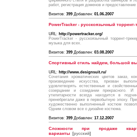
фирменного стиля и разработка баннеров и л
работ, регистрация доменов и предоставление 
Визитов:
399
Добавлен:
01.06.2007
PowerTracker - русскоязычный торрент-
URL:
http://powertracker.org/
PowerTracker - русскоязычный торрент-трек
музыка для всех.
Визитов:
399
Добавлен:
03.08.2007
Спортивный стиль найдем, большой в
URL:
http://www.designsuit.ru/
Сочетания хроматических цветов заказ, ко
произведение искусства, призван выпо
удовлетворять естественные и свойственны
созерцании и созидании прекрасного. И
утилитарности всегда находится в подч
пренебрегали даже в первобытную эпоху. Пр
художественно выполненный костюм позвол
Одним словом все о дизайне костюма.
Визитов:
399
Добавлен:
17.12.2007
Сложности при продаже квар
варианты
[
русский
]