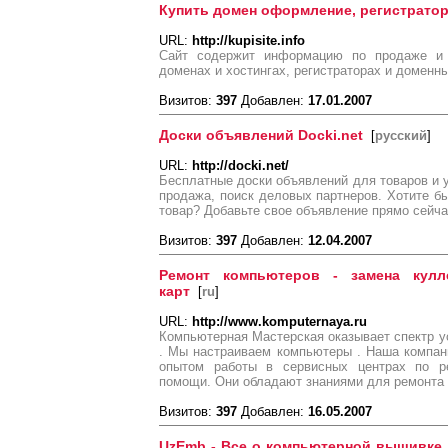
Купить домен оформление, регистратор
URL:
http://kupisite.info
Сайт содержит информацию по продаже и п
доменах и хостингах, регистраторах и доменн
Визитов:
397
Добавлен:
17.01.2007
Доски объявлений Docki.net
[
русский
]
URL:
http://docki.net/
Бесплатные доски объявлений для товаров и у
продажа, поиск деловых партнеров. Хотите бы
товар? Добавьте свое объявление прямо сейч
Визитов:
397
Добавлен:
12.04.2007
Ремонт компьютеров - замена кулл
карт
[
ru
]
URL:
http://www.komputernaya.ru
Компьютерная Мастерская оказывает спектр 
. Мы настраиваем компьютеры . Наша компан
опытом работы в сервисных центрах по р
помощи. Они обладают знаниями для ремонта
Визитов:
397
Добавлен:
16.05.2007
UzEmb - Все о компьютерной вышивке