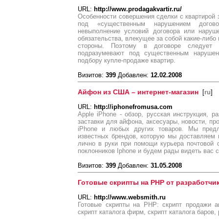
URL:
http://www.prodagakvartir.ru/
Особенности совершения сделки с квартирой 
под «существенным нарушением догово
невыполнение условий договора или наруше
обязательства, влекущее за собой какие-либо
стороны. Поэтому в договоре следует 
подразумевают под существенным нарушен
подбору купле-продаже квартир.
Визитов:
399
Добавлен:
12.02.2008
Айфон из США – интернет-магазин
[
ru
]
URL:
http://iphonefromusa.com
Apple iPhone - обзор, русская инструкция, р
заставки для айфона, аксесуары, новости, пр
iPhone и любых других товаров. Мы предл
известных брендов, которую мы доставляем
лично в руки при помощи курьера почтовой 
поклонников Iphone и будем рады видеть вас 
Визитов:
399
Добавлен:
31.05.2008
Готовые скрипты на PHP от разработчи
URL:
http://www.websmith.ru
Готовые скрипты на PHP: скрипт продажи а
скрипт каталога фирм, скрипт каталога баров,