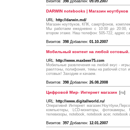
Визитов:
398
Добавлен:
09.09.2007
DARWIN notebooks | Магазин ноутбуков
URL:
http://darwin.md/
Магазин ноутбуков, КПК, самртфонов, комплек
Мы работаем ежедневно с 10:00 до 20:00, 
втором этаже. Наш телефон: 505-722, адрес са
Визитов:
398
Добавлен:
01.10.2007
Мобильный контент на любой сотовый.
URL:
http://www.maxbeer75.com
Мобильные развлечения на любой вкус - игры,
раелтоны, полифония, темы на рабочий стол 
сотовых! Заходим и качаем.
Визитов:
398
Добавлен:
26.08.2008
Цифровой Мир- Интернет магазин
[
ru
]
URL:
http://www.digitallworld.ru/
Оперативнй Интернет магазин:Ноутбуки,Перс
компьютеры, LCD-мониторы, фотокамеры,
телевизоры, notebook, notebook acer, notebook 
Визитов:
397
Добавлен:
12.01.2007