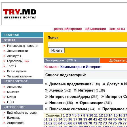
press-обозрение
объявления
контакты
Интересные новости
Знаменитости
Анекдоты
Всего ресурсов : (97721)
Добавить с
Гороскопы
new
Тесты
Каталог
Компьютеры и Интернет
:
Всё о музыке
Список подкатегорий:
Загадай желание !
»
»
Деловые предложения
Доступ в И
(530)
Аномалии
»
»
Железо
Интернет
(372)
(1030)
Мистика
»
»
Интернет провайдеры
Интернет С
(284)
Магия
»
»
НЛО
Новости
Организации
(136)
(341)
»
»
Поисковые системы
Програмное 
(324)
Библейские истории
1
2
3
4
5
6
7
8
9
10
11
12
13
14
15
16
1
Страница: [
Вампиры
31
32
33
34
35
36
37
38
39
40
41
42
43
44
45
46
47
Астрология
61
62
63
64
65
66
67
68
69
70
71
72
73
74
75
76
77