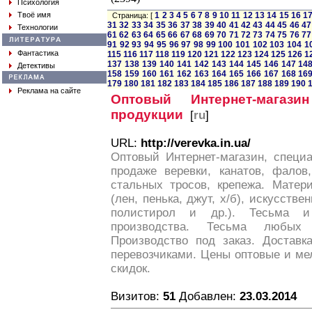
Психология
Твоё имя
1
2
3
4
5
6
7
8
9
10
11
12
13
14
15
16
1
Страница: [
31
32
33
34
35
36
37
38
39
40
41
42
43
44
45
46
47
Технологии
61
62
63
64
65
66
67
68
69
70
71
72
73
74
75
76
77
91
92
93
94
95
96
97
98
99
100
101
102
103
104
1
Фантастика
115
116
117
118
119
120
121
122
123
124
125
126
1
137
138
139
140
141
142
143
144
145
146
147
14
Детективы
158
159
160
161
162
163
164
165
166
167
168
16
179
180
181
182
183
184
185
186
187
188
189
190
Реклама на сайте
Оптовый Интернет-магазин
продукции
[
ru
]
URL:
http://verevka.in.ua/
Оптовый Интернет-магазин, специ
продаже веревки, канатов, фалов,
стальных тросов, крепежа. Матер
(лен, пенька, джут, х/б), искусстве
полистирол и др.). Тесьма и
производства. Тесьма любых
Производство под заказ. Доставк
перевозчиками. Цены оптовые и ме
скидок.
Визитов:
51
Добавлен:
23.03.2014