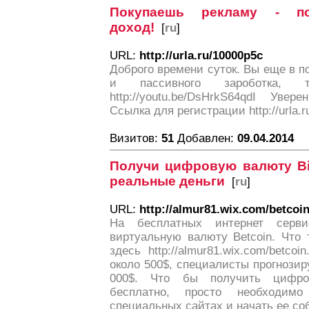
Покупаешь рекламу - по
доход!
[
ru
]
URL:
http://urla.ru/10000p5c
Доброго времени суток. Вы еще в п
и пассивного зароботка, 
http://youtu.be/DsHrkS64qdI Уве
Ссылка для регистрации http://urla.
Визитов:
51
Добавлен:
09.04.2014
Получи цифровую валюту Bit
реальные деньги
[
ru
]
URL:
http://almur81.wix.com/betcoi
На бесплатных интернет серви
виртуальную валюту Betcoin. Что 
здесь http://almur81.wix.com/betco
около 500$, специалисты прогнози
000$. Что бы получить цифро
бесплатно, просто необходимо
специальных сайтах и начать ее со