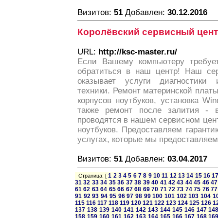
Визитов:
51
Добавлен:
30.12.2016
Королёвский сервисный цен
URL:
http://ksc-master.ru/
Если Вашему компьютеру требует
обратиться в наш центр! Наш се
оказывает услуги диагностики
техники. Ремонт материнской платы
корпусов ноутбуков, установка Wi
также ремонт после залития - 
проводятся в нашем сервисном цен
ноутбуков. Предоставляем гаранти
услугах, которые мы предоставляем,
Визитов:
51
Добавлен:
03.04.2017
1
2
3
4
5
6
7
8
9
10
11
12
13
14
15
16
1
Страница: [
31
32
33
34
35
36
37
38
39
40
41
42
43
44
45
46
47
61
62
63
64
65
66
67
68
69
70
71
72
73
74
75
76
77
91
92
93
94
95
96
97
98
99
100
101
102
103
104
1
115
116
117
118
119
120
121
122
123
124
125
126
1
137
138
139
140
141
142
143
144
145
146
147
14
158
159
160
161
162
163
164
165
166
167
168
16