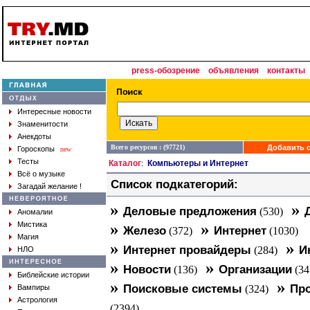
press-обозрение
объявления
контакты
Интересные новости
Знаменитости
Анекдоты
Всего ресурсов : (97721)
Добавить с
Гороскопы
new
Тесты
Каталог
Компьютеры и Интернет
:
Всё о музыке
Список подкатегорий:
Загадай желание !
»
»
Деловые предложения
(530)
Аномалии
»
»
Мистика
Железо
Интернет
(372)
(1030)
Магия
»
»
Интернет провайдеры
И
(284)
НЛО
»
»
Новости
Организации
(136)
(34
Библейские истории
»
»
Поисковые системы
Про
Вампиры
(324)
Астрология
(2394)