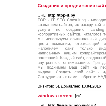
Создание и продвижение сай
URL:
http://top-it.by
TOP - IT SEO Consulting - молод
созданием сайтов, их раскруткой 
услуги по созданию Landing
корпоративных сайтов, каталогов 
мы используем оригинальный диз
цвета компании, отражающий х
Наполняем сайт только инди
написанным нашим копирайтером
пожеланий. Каждый сайт, созданны
внутреннюю оптимизацию. При да
мы поднимем Ваш сайт на перв
выдачи. Создать свой сайт - и
Сотрудничать с нами - обрести Н
Визитов:
51
Добавлен:
13.04.2016
windows torrent
[
ru
]
URL:
http://www.windows-8.ru/