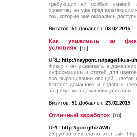
требующих ни особых умений и
проектов, но уже предполагающих 
тех, которые мне оказались доступн
Визитов:
51
Добавлен:
03.02.2015
Как ухаживать за фи
условиях
[
ru
]
URL:
http://naypont.ru/page/fikus-
Фикус - как ухаживать в домашних
информациии и статей для цветов
про выращивании овощей, цветов и
Каталог домашних и садовых цвет
за фикусом в домашних условиях
Визитов:
51
Добавлен:
23.02.2015
Отличный заработок
[
ru
]
URL:
http://goo.gl/xzAWIi
25 руб за клик платит этот сайт http: