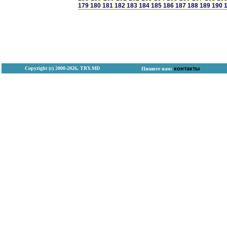
179
180
181
182
183
184
185
186
187
188
189
190
Copyright (с) 2000-2026, TRY.MD
контакты
Пишите нам: