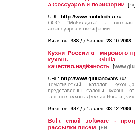
аксессуаров и периферии
[
ru
URL:
http://www.mobiledata.ru
ООО "Мобилдата" - оптовая 
аксессуаров и периферии
Визитов:
388
Добавлен:
28.10.2008
Кухни России от мирового п
кухонь Giuli
качество,надёжность
[
www.giul
URL:
http://www.giulianovars.ru/
Тематический каталог кухонь,
представлены салоны кухонь от
элитных кухонь Джулия Новарс,кач
Визитов:
387
Добавлен:
03.12.2006
Bulk email software - пр
рассылки писем
[
EN
]