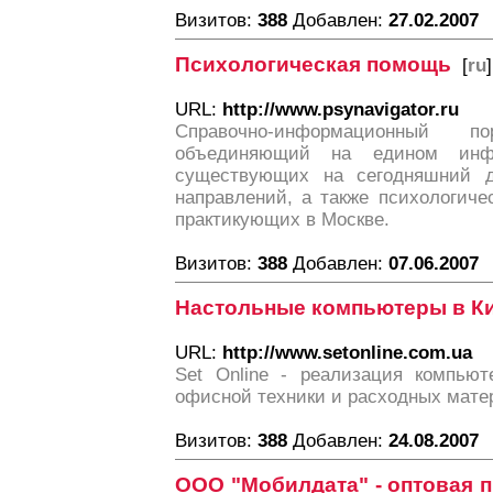
Визитов:
388
Добавлен:
27.02.2007
Психологическая помощь
[
ru
]
URL:
http://www.psynavigator.ru
Справочно-информационный п
объединяющий на едином инф
существующих на сегодняшний де
направлений, а также психологиче
практикующих в Москве.
Визитов:
388
Добавлен:
07.06.2007
Настольные компьютеры в К
URL:
http://www.setonline.com.ua
Set Online - реализация компьюте
офисной техники и расходных матер
Визитов:
388
Добавлен:
24.08.2007
ООО "Мобилдата" - оптовая 