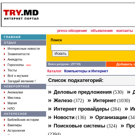
press-обозрение
объявления
контакты
Интересные новости
Знаменитости
Анекдоты
Всего ресурсов : (97719)
Добавить с
Гороскопы
new
Тесты
Каталог
Компьютеры и Интернет
:
Всё о музыке
Список подкатегорий:
Загадай желание !
»
»
Деловые предложения
(530)
Аномалии
»
»
Мистика
Железо
Интернет
(372)
(1030)
Магия
»
»
Интернет провайдеры
И
(284)
НЛО
»
»
Новости
Организации
(136)
(34
Библейские истории
»
»
Поисковые системы
Про
Вампиры
(324)
Астрология
(2394)