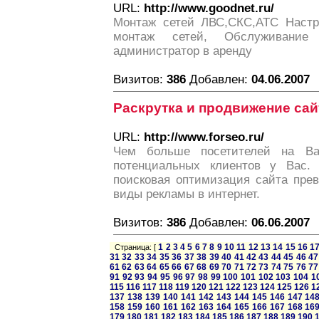
URL:
http://www.goodnet.ru/
Монтаж сетей ЛВС,СКС,АТС Настро
монтаж сетей, Обслуживание 
администратор в аренду
Визитов:
386
Добавлен:
04.06.2007
Раскрутка и продвижение сай
URL:
http://www.forseo.ru/
Чем больше посетителей на В
потенциальных клиентов у Вас.
поисковая оптимизация сайта прев
виды рекламы в интернет.
Визитов:
386
Добавлен:
06.06.2007
1
2
3
4
5
6
7
8
9
10
11
12
13
14
15
16
1
Страница: [
31
32
33
34
35
36
37
38
39
40
41
42
43
44
45
46
47
61
62
63
64
65
66
67
68
69
70
71
72
73
74
75
76
77
91
92
93
94
95
96
97
98
99
100
101
102
103
104
1
115
116
117
118
119
120
121
122
123
124
125
126
1
137
138
139
140
141
142
143
144
145
146
147
14
158
159
160
161
162
163
164
165
166
167
168
16
179
180
181
182
183
184
185
186
187
188
189
190