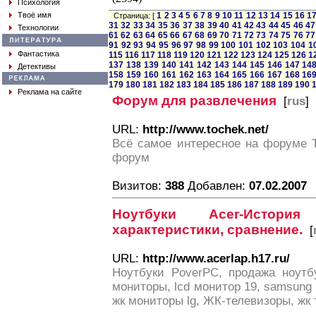
Психология
Твоё имя
1
2
3
4
5
6
7
8
9
10
11
12
13
14
15
16
1
Страница: [
31
32
33
34
35
36
37
38
39
40
41
42
43
44
45
46
47
Технологии
61
62
63
64
65
66
67
68
69
70
71
72
73
74
75
76
77
91
92
93
94
95
96
97
98
99
100
101
102
103
104
1
Фантастика
115
116
117
118
119
120
121
122
123
124
125
126
1
137
138
139
140
141
142
143
144
145
146
147
14
Детективы
158
159
160
161
162
163
164
165
166
167
168
16
179
180
181
182
183
184
185
186
187
188
189
190
Реклама на сайте
Форум для развлечения
[
rus
]
URL:
http://www.tochek.net/
Всё самое интересное на форуме 
форум
Визитов:
388
Добавлен:
07.02.2007
Ноутбуки Acer-История 
характеристики, сравнение.
[
URL:
http://www.acerlap.h17.ru/
Ноутбуки PoverPC, продажа ноутбу
мониторы, lcd монитор 19, samsung 
жк мониторы lg, ЖК-телевизоры, жк т