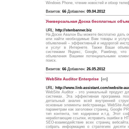
Windows Phone, чтение новостей и обзор тел
Визитов:
66
Добавлен:
09.04.2012
Универсальная Доска бесплатных объя
URL:
http://stenbanner.biz
На Доске Авалон Вы можете бесплатно дать об
или найти необходимые Вам товары и услуг
объявлений – эффективный и недорогой инст
и услуг в Интернете. Также Ваши объяв
системами Яндекс, Google, Рамблер, что 
объявления Вашими потенциальными клиен
поиск.
Визитов:
66
Добавлен:
26.05.2012
WebSite Auditor Enterprise
[
en
]
URL:
http://www.link-assistant.com/website-aud
WebSite Auditor - это уникальный продукт 
системах. Эта эффективная программа поз
детальный анализ всей внутренней струк
основные элементы вебстраницы. WebSite Aud
параметрам как заголовки страниц, Google PR
тип контента, тип кодировки и.т.д. Этот с
неработающие ссылки, исправить ошибки в H
SEO-взаимодействие всех страниц вебсайта.
собрать информацию о стратегиях десяти 