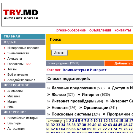
press-обозрение
объявления
контакты
Интересные новости
Знаменитости
Анекдоты
Всего ресурсов : (97718)
Добавить с
Гороскопы
new
Тесты
Каталог
Компьютеры и Интернет
:
Всё о музыке
Список подкатегорий:
Загадай желание !
»
»
Деловые предложения
Доступ в И
(530)
Аномалии
»
»
Железо
Интернет
(372)
(1030)
Мистика
»
»
Интернет провайдеры
Интернет С
(284)
Магия
»
»
НЛО
Новости
Организации
(136)
(341)
»
»
Поисковые системы
Програмное 
(324)
Библейские истории
1
2
3
4
5
6
7
8
9
10
11
12
13
14
15
16
1
Страница: [
Вампиры
31
32
33
34
35
36
37
38
39
40
41
42
43
44
45
46
47
Астрология
61
62
63
64
65
66
67
68
69
70
71
72
73
74
75
76
77