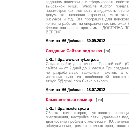
заданном поисковике и сформировать собст
выбранной ниши. WebSite Auditor предла
параметров как плотность и видимость ключ
документа: названии страницы, мета-тэгах,
рисунков и т.д. Эта программа для поисков
контента работает на операционных системах 
бесплатная версия программы. ДОСТУПН
ВЕРСИЯ
Визитов:
66
Добавлен:
30.05.2012
Создание Сайтов под заказ
[
ru
]
URL:
http://www.ezhyk.org.ua
Создаю сайти двох типов : Простой сайт (Са
сайтов — от 2 дней до 1 месяца При создан
не разрабатываю тарифных пакетов, а с
исключительно из особенностей конкрет
ezhyk15@gmail.com Скайп plakhotnij
Визитов:
66
Добавлен:
18.07.2012
Компьютерная помощь
[
ru
]
URL:
http://masterspc.ru
Сборка компьютеров, установка операц
обеспечения, настройка сети, удаленная по
диагностика проблем с железом и ПО, лечени
обслуживание, ремонт компьютеров, восст