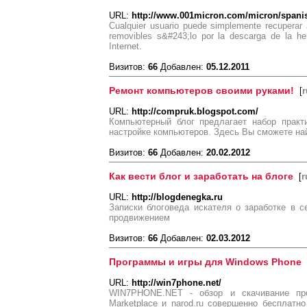
URL:
http://www.001micron.com/micron/spani
Cualquier usuario puede simplemente recuperar
removibles s&#243;lo por la descarga de la he
Internet.
Визитов:
66
Добавлен:
05.12.2011
Ремонт компьютеров своими руками!
[
r
URL:
http://compruk.blogspot.com/
Компьютерный блог предлагает набор практ
настройке компьютеров. Здесь Вы сможете най
Визитов:
66
Добавлен:
20.02.2012
Как вести блог и заработать на блоге
[
r
URL:
http://blogdenegka.ru
Записки блоговеда искателя о заработке в 
продвижением
Визитов:
66
Добавлен:
02.03.2012
Программы и игры для Windows Phone
URL:
http://win7phone.net/
WIN7PHONE.NET - обзор и скачивание пр
Marketplace и narod.ru совершенно бесплат