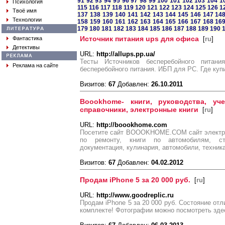
91
92
93
94
95
96
97
98
99
100
101
102
103
104
1
Психология
115
116
117
118
119
120
121
122
123
124
125
126
1
Твоё имя
137
138
139
140
141
142
143
144
145
146
147
14
Технологии
158
159
160
161
162
163
164
165
166
167
168
16
179
180
181
182
183
184
185
186
187
188
189
190
Источник питания ups для офиса
Фантастика
[
ru
]
Детективы
URL:
http://allups.pp.ua/
Тесты Источников бесперебойного питани
Реклама на сайте
бесперебойного питания. ИБП для PC. Где куп
Визитов:
67
Добавлен:
26.10.2011
Boookhome- книги, руководства, уче
справочники, электронные книги
[
ru
]
URL:
http://boookhome.com
Посетите сайт BOOOKHOME.COM сайт электрон
по ремонту, книги по автомобилям, стр
документация, кулинария, автомобили, техник
Визитов:
67
Добавлен:
04.02.2012
Продам iPhone 5 за 20 000 руб.
[
ru
]
URL:
http://www.goodreplic.ru
Продам iPhone 5 за 20 000 руб. Состояние от
комплекте! Фотографии можно посмотреть здесь 