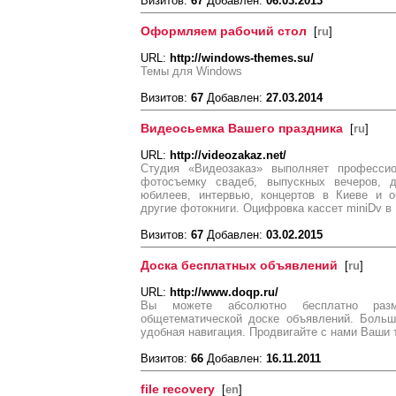
Визитов:
67
Добавлен:
06.03.2013
Оформляем рабочий стол
[
ru
]
URL:
http://windows-themes.su/
Темы для Windows
Визитов:
67
Добавлен:
27.03.2014
Видеосьемка Вашего праздника
[
ru
]
URL:
http://videozakaz.net/
Студия «Видеозаказ» выполняет професси
фотосъемку свадеб, выпускных вечеров, де
юбилеев, интервью, концертов в Киеве и о
другие фотокниги. Оцифровка кассет miniDv в
Визитов:
67
Добавлен:
03.02.2015
Доска бесплатных объявлений
[
ru
]
URL:
http://www.doqp.ru/
Вы можете абсолютно бесплатно разм
общетематической доске объявлений. Больш
удобная навигация. Продвигайте с нами Ваши 
Визитов:
66
Добавлен:
16.11.2011
file recovery
[
en
]