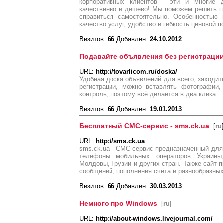
корпоративных клиентов - эти и многие 
качественно и дешево! Мы поможем решить п
справиться самостоятельно. Особенностью 
качество услуг, удобство и гибкость ценовой п
Визитов:
66
Добавлен:
24.10.2012
Подавайте объявления без регистраци
URL:
http://tovarlicom.ru/doska/
Удобная доска объявлений для всего, заходите
регистрации, можно вставлять фотографии,
контроль, поэтому всё делается в два клика
Визитов:
66
Добавлен:
19.01.2013
Бесплатный СМС-сервис - sms.ck.ua
[
ru
URL:
http://sms.ck.ua
sms.ck.ua - СМС-сервис предназначенный для
телефоны мобильных операторов Украины,
Молдовы, Грузии и других стран. Также сайт 
сообщений, пополнения счёта и разнообразны
Визитов:
66
Добавлен:
30.03.2013
Немного про Windows
[
ru
]
URL:
http://about-windows.livejournal.com/