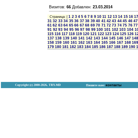
Визитов:
66
Добавлен:
23.03.2014
1
2
3
4
5
6
7
8
9
10
11
12
13
14
15
16
1
Страница: [
31
32
33
34
35
36
37
38
39
40
41
42
43
44
45
46
47
61
62
63
64
65
66
67
68
69
70
71
72
73
74
75
76
77
91
92
93
94
95
96
97
98
99
100
101
102
103
104
1
115
116
117
118
119
120
121
122
123
124
125
126
1
137
138
139
140
141
142
143
144
145
146
147
14
158
159
160
161
162
163
164
165
166
167
168
16
179
180
181
182
183
184
185
186
187
188
189
190
Copyright (с) 2000-2026, TRY.MD
контакты
Пишите нам: