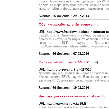
Здесь Вы можете найти информацию про Wind
делаю по мере изучения возможностей опера
можете найти информацию для подготовки к се
Визитов:
66
Добавлен:
29.07.2013
Обучим заработку в Интернете
[
ru
]
URL:
http://www.freedownloadseo.net/forum-s
Заработать в Интернете - сейчас реально к
практике систем и методик от авторов - экс
закрытого ВИП клуба. Доступные
http://www.freedownloadseo.net/forum-seo/viewt
Визитов:
66
Добавлен:
07.03.2014
Онлайн бизнес школа "ZEVS"!
[
ru
]
URL:
http://pro-zevs.ru/?ref=117510
Дорогие друзья, если Вам надоело работать 
бизнес школа ZEVS научит Вас зарабатывать
зависить!!!! Ссылка для регистрации в бизнес ш
Визитов:
66
Добавлен:
19.03.2014
Инструкции скачать www.instrukcia.96.lt
URL:
http://www.instrukcia.96.lt
У нас на сайте Вы можете скачать инструкции ww