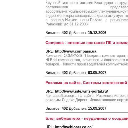
Крупный интернет-магазин.Благодаря сотру
поставщиков предст
ассортимент:компьютеры,комплектующие,ноу
видео,мониторы,сенсорные экраны,аккумулят
в розницу.Низкие цены.Работа с регионами
Panasonic до 31.12.2006
Визитов:
402
Добавлен:
15.12.2006
Compass - оптовые поставки ПК и ком
URL:
http://www.compass.ua
Компания COMPASS. Продажа компьютеров, к
Hi-End компонентов, офисного и банковского 
товаров. Новости производителей компьютерно
Визитов:
402
Добавлен:
03.05.2007
Реклама на сайте. Системы контекстной
URL:
http://www.site.wmz-portal.ru/
Как зарабатывать на сайте. Размещение рекл
рекламы Яндекс Директ. Использование партн
Визитов:
402
Добавлен:
15.09.2007
Блог вебмастера - неудачника о создан
URL:
http://webloser.co.cc/