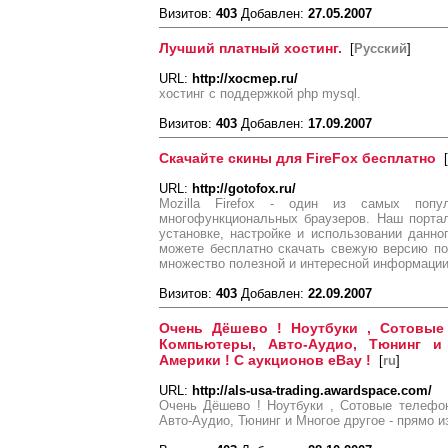
Визитов:
403
Добавлен:
27.05.2007
Лучший платный хостинг.
[
Русский
]
URL:
http://xocmep.ru/
хостинг с поддержкой php mysql.
Визитов:
403
Добавлен:
17.09.2007
Скачайте скины для FireFox бесплатно
[
URL:
http://gotofox.ru/
Mozilla Firefox - один из самых попу
многофункциональных браузеров. Наш порта
установке, настройке и использовании данно
можете бесплатно скачать свежую версию по
множество полезной и интересной информации,
Визитов:
403
Добавлен:
22.09.2007
Очень Дёшево ! Ноутбуки , Сотовые 
Компьютеры, Авто-Аудио, Тюнинг и
Америки ! С аукционов eBay !
[
ru
]
URL:
http://als-usa-trading.awardspace.com/
Очень Дёшево ! Ноутбуки , Сотовые телефо
Авто-Аудио, Тюнинг и Многое другое - прямо и