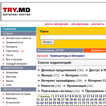
press-обозрение
объявления
контакты
Интересные новости
Знаменитости
Анекдоты
Всего ресурсов : (97719)
Добавить с
Гороскопы
new
Тесты
Каталог
Компьютеры и Интернет
:
Всё о музыке
Список подкатегорий:
Загадай желание !
»
»
Деловые предложения
Доступ в И
(530)
Аномалии
»
»
Железо
Интернет
(372)
(1030)
Мистика
»
»
Интернет провайдеры
Интернет С
(284)
Магия
»
»
НЛО
Новости
Организации
(136)
(341)
»
»
Поисковые системы
Програмное 
(324)
Библейские истории
1
2
3
4
5
6
7
8
9
10
11
12
13
14
15
16
1
Страница: [
Вампиры
31
32
33
34
35
36
37
38
39
40
41
42
43
44
45
46
47
Астрология
61
62
63
64
65
66
67
68
69
70
71
72
73
74
75
76
77