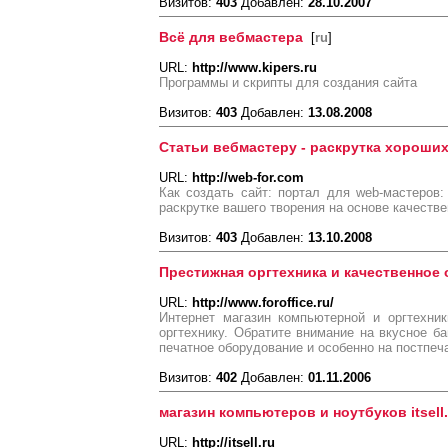
Визитов:
403
Добавлен:
28.10.2007
Всё для вебмастера
[
ru
]
URL:
http://www.kipers.ru
Программы и скрипты для создания сайта
Визитов:
403
Добавлен:
13.08.2008
Статьи вебмастеру - раскрутка хороших
URL:
http://web-for.com
Как создать сайт: портал для web-мастеров:
раскрутке вашего творения на основе качеств
Визитов:
403
Добавлен:
13.10.2008
Престижная оргтехника и качественное
URL:
http://www.foroffice.ru/
Интернет магазин компьютерной и оргтехник
оргтехнику. Обратите внимание на вкусное ба
печатное оборудование и особенно на постпеч
Визитов:
402
Добавлен:
01.11.2006
магазин компьютеров и ноутбуков itsell.
URL:
http://itsell.ru