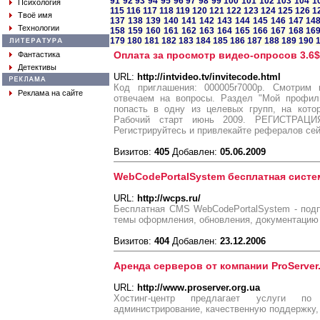
91
92
93
94
95
96
97
98
99
100
101
102
103
104
1
Психология
115
116
117
118
119
120
121
122
123
124
125
126
1
Твоё имя
137
138
139
140
141
142
143
144
145
146
147
14
Технологии
158
159
160
161
162
163
164
165
166
167
168
16
179
180
181
182
183
184
185
186
187
188
189
190
Оплата за просмотр видео-опросов 3.6$ 
Фантастика
Детективы
URL:
http://intvideo.tv/invitecode.html
Код приглашения: 000005r7000p. Смотрим 
Реклама на сайте
отвечаем на вопросы. Раздел "Мой профил
попасть в одну из целевых групп, на кото
Рабочий старт июнь 2009. РЕГИСТРАЦИЯ - ht
Регистрируйтесь и привлекайте рефералов сей
Визитов:
405
Добавлен:
05.06.2009
WebCodePortalSystem бесплатная систе
URL:
http://wcps.ru/
Бесплатная CMS WebCodePortalSystem - подп
темы оформления, обновления, документацию 
Визитов:
404
Добавлен:
23.12.2006
Аренда серверов от компании ProServer
URL:
http://www.proserver.org.ua
Хостинг-центр предлагает услуги по
администрирование, качественную поддержку,