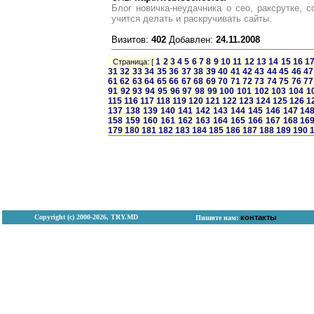
Блог новичка-неудачника о сео, раксрутке, с
учится делать и раскручивать сайты.
Визитов:
402
Добавлен:
24.11.2008
1
2
3
4
5
6
7
8
9
10
11
12
13
14
15
16
1
Страница: [
31
32
33
34
35
36
37
38
39
40
41
42
43
44
45
46
47
61
62
63
64
65
66
67
68
69
70
71
72
73
74
75
76
77
91
92
93
94
95
96
97
98
99
100
101
102
103
104
1
115
116
117
118
119
120
121
122
123
124
125
126
1
137
138
139
140
141
142
143
144
145
146
147
14
158
159
160
161
162
163
164
165
166
167
168
16
179
180
181
182
183
184
185
186
187
188
189
190
Copyright (с) 2000-2026, TRY.MD
контакты
Пишите нам: