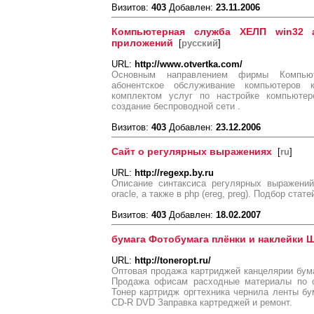
Визитов:
403
Добавлен:
23.11.2006
Компьютерная служба ХЕЛП win32 a
приложений
[
русский
]
URL:
http://www.otvertka.com/
Основным направлением фирмы Компью
абонентское обслуживание компьютеров 
комплектом услуг по настройке компьютер
создание беспроводной сети .
Визитов:
403
Добавлен:
23.12.2006
Сайт о регулярных выражениях
[
ru
]
URL:
http://regexp.by.ru
Описание синтаксиса регулярных выражений
oracle, а также в php (ereg, preg). Подбор ста
Визитов:
403
Добавлен:
18.02.2007
бумага Фотобумага плёнки и наклейки
URL:
http://toneropt.ru/
Оптовая продажа картриджей канцелярии бума
Продажа офисам расходные материалы по о
Тонер картридж оргтехника чернила ленты бу
CD-R DVD Заправка картреджей и ремонт.