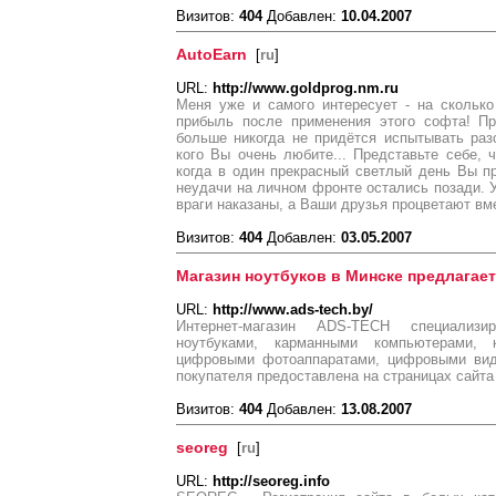
Визитов:
404
Добавлен:
10.04.2007
AutoEarn
[
ru
]
URL:
http://www.goldprog.nm.ru
Меня уже и самого интересует - на скольк
прибыль после применения этого софта! Пр
больше никогда не придётся испытывать разо
кого Вы очень любите... Представьте себе, 
когда в один прекрасный светлый день Вы п
неудачи на личном фронте остались позади. У
враги наказаны, а Ваши друзья процветают вме
Визитов:
404
Добавлен:
03.05.2007
Магазин ноутбуков в Минске предлагает 
URL:
http://www.ads-tech.by/
Интернет-магазин ADS-TECH специализи
ноутбуками, карманными компьютерами, 
цифровыми фотоаппаратами, цифровыми вид
покупателя предоставлена на страницах сайта
Визитов:
404
Добавлен:
13.08.2007
seoreg
[
ru
]
URL:
http://seoreg.info