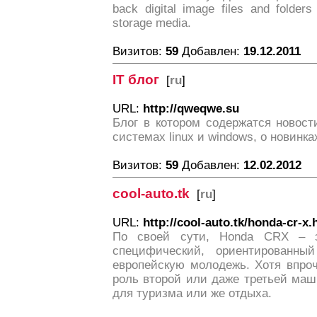
back digital image files and folder
storage media.
Визитов:
59
Добавлен:
19.12.2011
IT блог
[
ru
]
URL:
http://qweqwe.su
Блог в котором содержатся новост
системах linux и windows, о новинк
Визитов:
59
Добавлен:
12.02.2012
cool-auto.tk
[
ru
]
URL:
http://cool-auto.tk/honda-cr-x.
По своей сути, Honda CRX – э
специфический, ориентированн
европейскую молодежь. Хотя впроч
роль второй или даже третьей маш
для туризма или же отдыха.