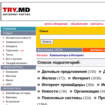
press-обозрение
объявления
контакты
Интересные новости
Знаменитости
Анекдоты
Всего ресурсов : (97722)
Добавить с
Гороскопы
new
Тесты
Каталог
Компьютеры и Интернет
:
Всё о музыке
Список подкатегорий:
Загадай желание !
»
»
Деловые предложения
(530)
Аномалии
»
»
Мистика
Железо
Интернет
(372)
(1030)
Магия
»
»
Интернет провайдеры
И
(284)
НЛО
»
»
Новости
Организации
(136)
(34
Библейские истории
»
»
Поисковые системы
Про
Вампиры
(324)
Астрология
(2394)