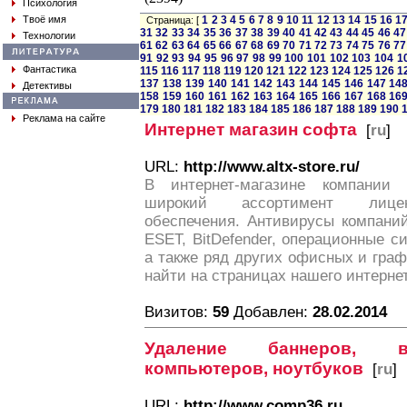
Психология
Твоё имя
1
2
3
4
5
6
7
8
9
10
11
12
13
14
15
16
1
Страница: [
31
32
33
34
35
36
37
38
39
40
41
42
43
44
45
46
47
Технологии
61
62
63
64
65
66
67
68
69
70
71
72
73
74
75
76
77
91
92
93
94
95
96
97
98
99
100
101
102
103
104
1
Фантастика
115
116
117
118
119
120
121
122
123
124
125
126
1
137
138
139
140
141
142
143
144
145
146
147
14
Детективы
158
159
160
161
162
163
164
165
166
167
168
16
179
180
181
182
183
184
185
186
187
188
189
190
Реклама на сайте
Интернет магазин софта
[
ru
]
URL:
http://www.altx-store.ru/
В интернет-магазине компании 
широкий ассортимент лиценз
обеспечения. Антивирусы компаний
ESET, BitDefender, операционные 
а также ряд других офисных и гра
найти на страницах нашего интернет
Визитов:
59
Добавлен:
28.02.2014
Удаление баннеров, в
компьютеров, ноутбуков
[
ru
]
URL:
http://www.comp36.ru