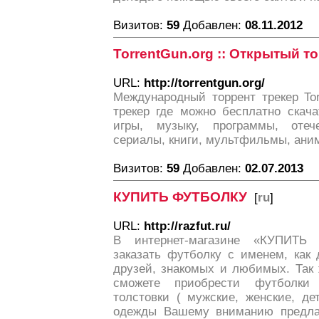
Визитов:
59
Добавлен:
08.11.2012
TorrentGun.org :: Открытый т
URL:
http://torrentgun.org/
Международный торрент трекер Tor
трекер где можно бесплатно скач
игры, музыку, программы, оте
сериалы, книги, мультфильмы, ани
Визитов:
59
Добавлен:
02.07.2013
КУПИТЬ ФУТБОЛКУ
[
ru
]
URL:
http://razfut.ru/
В интернет-магазине «КУПИТЬ
заказать футболку с именем, как 
друзей, знакомых и любимых. Так 
сможете приобрести футболки 
толстовки ( мужские, женские, д
одежды Вашему вниманию предлаг