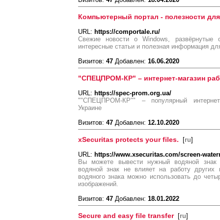
Компьютерный портал - полезности дл
URL:
https://comportale.ru/
Свежие новости о Windows, развёрнутые 
интересные статьи и полезная информация для
Визитов:
47
Добавлен:
16.06.2020
"СПЕЦПРОМ-КР" – интернет-магазин ра
URL:
https://spec-prom.org.ua/
""СПЕЦПРОМ-КР"" – популярный интернет
Украине
Визитов:
47
Добавлен:
12.10.2020
xSecuritas protects your files.
[
ru
]
URL:
https://www.xsecuritas.com/screen-water
Вы можете вывести нужный водяной знак н
водяной знак не влияет на работу других 
водяного знака можно использовать до четы
изображений.
Визитов:
47
Добавлен:
18.01.2022
Secure and easy file transfer
[
ru
]