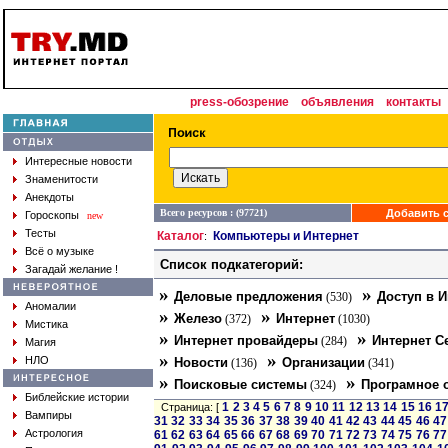
press-обозрение
объявления
контакты
Интересные новости
Знаменитости
Анекдоты
Всего ресурсов : (97721)
Добавить с
Гороскопы
new
Тесты
Каталог
Компьютеры и Интернет
:
Всё о музыке
Список подкатегорий:
Загадай желание !
»
»
Деловые предложения
Доступ в И
(530)
Аномалии
»
»
Железо
Интернет
(372)
(1030)
Мистика
»
»
Интернет провайдеры
Интернет С
(284)
Магия
»
»
НЛО
Новости
Организации
(136)
(341)
»
»
Поисковые системы
Програмное 
(324)
Библейские истории
1
2
3
4
5
6
7
8
9
10
11
12
13
14
15
16
1
Страница: [
Вампиры
31
32
33
34
35
36
37
38
39
40
41
42
43
44
45
46
47
Астрология
61
62
63
64
65
66
67
68
69
70
71
72
73
74
75
76
77