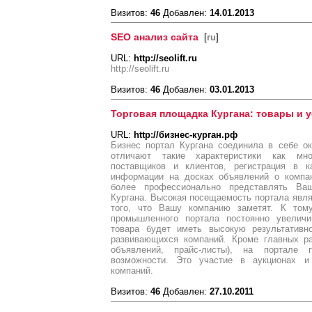
Визитов:
46
Добавлен:
14.01.2013
SEO анализ сайта
[
ru
]
URL:
http://seolift.ru
http://seolift.ru
Визитов:
46
Добавлен:
03.01.2013
Торговая площадка Кургана: товары и у
URL:
http://бизнес-курган.рф
Бизнес портал Кургана соединила в себе ок
отличают такие характеристики как мно
поставщиков и клиентов, регистрация в к
информации на досках объявлений о компан
более профессионально представлять Ва
Кургана. Высокая посещаемость портала явл
того, что Вашу компанию заметят. К тому
промышленного портала постоянно увеличи
товара будет иметь высокую результативн
развивающихся компаний. Кроме главных ра
объявлений, прайс-листы), на портале 
возможности. Это участие в аукционах и
компаний.
Визитов:
46
Добавлен:
27.10.2011