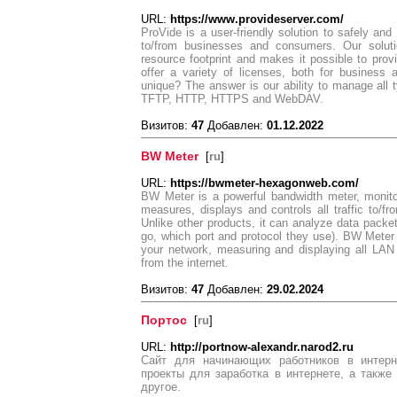
URL:
https://www.provideserver.com/
ProVide is a user-friendly solution to safely an
to/from businesses and consumers. Our solut
resource footprint and makes it possible to prov
offer a variety of licenses, both for busines
unique? The answer is our ability to manage all
TFTP, HTTP, HTTPS and WebDAV.
Визитов:
47
Добавлен:
01.12.2022
BW Meter
[
ru
]
URL:
https://bwmeter-hexagonweb.com/
BW Meter is a powerful bandwidth meter, monitor, 
measures, displays and controls all traffic to/f
Unlike other products, it can analyze data pack
go, which port and protocol they use). BW Meter c
your network, measuring and displaying all LAN 
from the internet.
Визитов:
47
Добавлен:
29.02.2024
Портос
[
ru
]
URL:
http://portnow-alexandr.narod2.ru
Сайт для начинающих работников в интерн
проекты для заработка в интернете, а такж
другое.