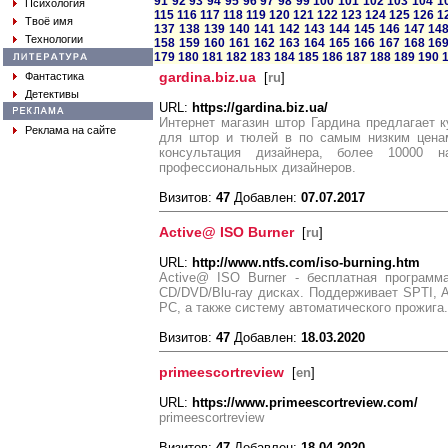
91
92
93
94
95
96
97
98
99
100
101
102
103
104
1
Психология
115
116
117
118
119
120
121
122
123
124
125
126
1
Твоё имя
137
138
139
140
141
142
143
144
145
146
147
14
Технологии
158
159
160
161
162
163
164
165
166
167
168
16
179
180
181
182
183
184
185
186
187
188
189
190
gardina.biz.ua
Фантастика
[
ru
]
Детективы
URL:
https://gardina.biz.ua/
Интернет магазин штор Гардина предлагает к
Реклама на сайте
для штор и тюлей в по самым низким ценам
консультация дизайнера, более 10000 н
профессиональных дизайнеров.
Визитов:
47
Добавлен:
07.07.2017
Active@ ISO Burner
[
ru
]
URL:
http://www.ntfs.com/iso-burning.htm
Active@ ISO Burner - бесплатная программ
CD/DVD/Blu-ray дисках. Поддерживает SPTI, AS
PC, а также систему автоматического прожига.
Визитов:
47
Добавлен:
18.03.2020
primeescortreview
[
en
]
URL:
https://www.primeescortreview.com/
primeescortreview
Визитов:
47
Добавлен:
18.04.2020