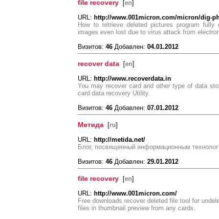
file recovery
[
en
]
URL:
http://www.001micron.com/micron/dig-ph
How to retrieve deleted pictures program fully
images even lost due to virus attack from electro
Визитов:
46
Добавлен:
04.01.2012
recover data
[
en
]
URL:
http://www.recoverdata.in
You may recover card and other type of data sto
card data recovery Utility.
Визитов:
46
Добавлен:
07.01.2012
Метида
[
ru
]
URL:
http://metida.net/
Блог, посвященный информационным техноло
Визитов:
46
Добавлен:
29.01.2012
file recovery
[
en
]
URL:
http://www.001micron.com/
Free downloads recover deleted file tool for undel
files in thumbnail preview from any cards.