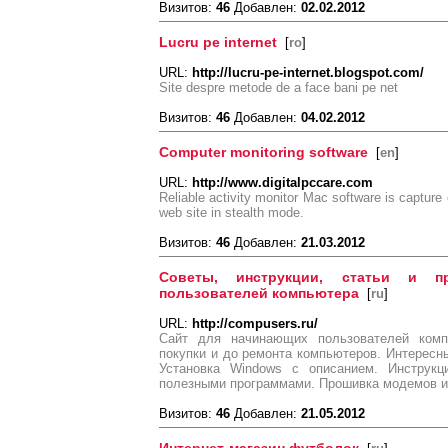
Визитов:
46
Добавлен:
02.02.2012
Lucru pe internet
[
ro
]
URL:
http://lucru-pe-internet.blogspot.com/
Site despre metode de a face bani pe net
Визитов:
46
Добавлен:
04.02.2012
Computer monitoring software
[
en
]
URL:
http://www.digitalpccare.com
Reliable activity monitor Mac software is capture e
web site in stealth mode.
Визитов:
46
Добавлен:
21.03.2012
Советы, инструкции, статьи и п
пользователей компьютера
[
ru
]
URL:
http://compusers.ru/
Сайт для начинающих пользователей комп
покупки и до ремонта компьютеров. Интерес
Установка Windows с описанием. Инструк
полезными программами. Прошивка модемов и 
Визитов:
46
Добавлен:
21.05.2012