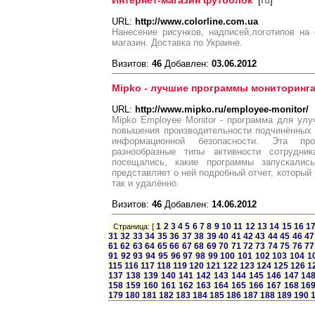
Интернет-магазин футболок
[
ru
]
URL:
http://www.colorline.com.ua
Нанесение рисунков, надписей,логотипов на
магазин. Доставка по Украине.
Визитов:
46
Добавлен:
03.06.2012
Mipko - лучшие программы мониторинга
URL:
http://www.mipko.ru/employee-monitor/
Mipko Employee Monitor - программа для ул
повышения производительности подчинённых 
информационной безопасности. Эта про
разнообразные типы активности сотрудни
посещались, какие программы запускалис
представляет о ней подробный отчет, который
так и удалённо.
Визитов:
46
Добавлен:
14.06.2012
1
2
3
4
5
6
7
8
9
10
11
12
13
14
15
16
1
Страница: [
31
32
33
34
35
36
37
38
39
40
41
42
43
44
45
46
47
61
62
63
64
65
66
67
68
69
70
71
72
73
74
75
76
77
91
92
93
94
95
96
97
98
99
100
101
102
103
104
1
115
116
117
118
119
120
121
122
123
124
125
126
1
137
138
139
140
141
142
143
144
145
146
147
14
158
159
160
161
162
163
164
165
166
167
168
16
179
180
181
182
183
184
185
186
187
188
189
190