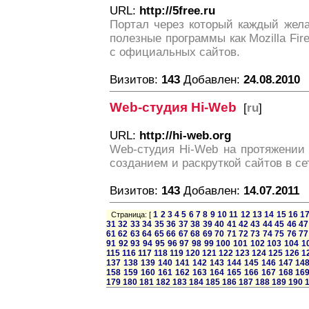
URL:
http://5free.ru
Портал через который каждый жел
полезные программы как Mozilla Fire
с официальных сайтов.
Визитов:
143
Добавлен:
24.08.2010
Web-студия Hi-Web
[
ru
]
URL:
http://hi-web.org
Web-студия Hi-Web на протяжении 
созданием и раскруткой сайтов в се
Визитов:
143
Добавлен:
14.07.2011
1
2
3
4
5
6
7
8
9
10
11
12
13
14
15
16
1
Страница: [
31
32
33
34
35
36
37
38
39
40
41
42
43
44
45
46
47
61
62
63
64
65
66
67
68
69
70
71
72
73
74
75
76
77
91
92
93
94
95
96
97
98
99
100
101
102
103
104
1
115
116
117
118
119
120
121
122
123
124
125
126
1
137
138
139
140
141
142
143
144
145
146
147
14
158
159
160
161
162
163
164
165
166
167
168
16
179
180
181
182
183
184
185
186
187
188
189
190