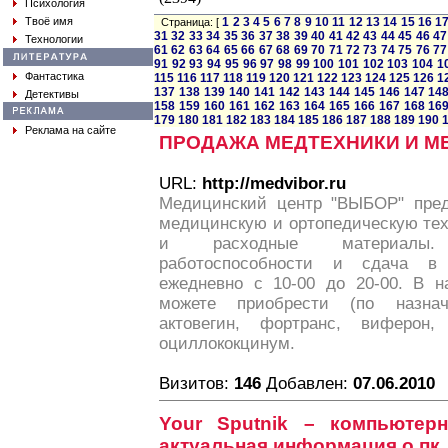
Психология
Твоё имя
1
2
3
4
5
6
7
8
9
10
11
12
13
14
15
16
1
Страница: [
31
32
33
34
35
36
37
38
39
40
41
42
43
44
45
46
47
Технологии
61
62
63
64
65
66
67
68
69
70
71
72
73
74
75
76
77
91
92
93
94
95
96
97
98
99
100
101
102
103
104
1
Фантастика
115
116
117
118
119
120
121
122
123
124
125
126
1
137
138
139
140
141
142
143
144
145
146
147
14
Детективы
158
159
160
161
162
163
164
165
166
167
168
16
179
180
181
182
183
184
185
186
187
188
189
190
Реклама на сайте
ПРОДАЖА МЕДТЕХНИКИ И М
URL:
http://medvibor.ru
Медицинский центр "ВЫБОР" пред
медицинскую и ортопедическую тех
и расходные материалы. 
работоспособности и сдача в 
ежедневно с 10-00 до 20-00. В 
можете приобрести (по назнач
актовегин, фортранс, виферон,
oциллококцинум.
Визитов:
146
Добавлен:
07.06.2010
Your Sputnik – компьютер
актуальная информация о пк