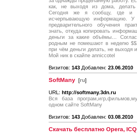
за однажды проделанную работу. Ес
как, не выходя из дома, делать
Сегодня же я сообщу, где и 
исчерпывающую информацию. У 
предварительного обучения прак
знать, откуда копировать информац
деньги за какие объёмы… Соглас
родным не помешают в неделю $$2
при чём деньги делать, не выходя и
Мой ник в скайпе anniccotel
Визитов:
143
Добавлен:
23.06.2010
SoftMany
[
ru
]
URL:
http://softmany.3dn.ru
Вся база програм,игр,фильмов,м
одном сайте SoftMany
Визитов:
143
Добавлен:
03.08.2010
Скачать бесплатно Opera, ICQ 