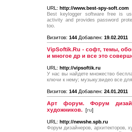
URL:
http://www.best-spy-soft.com
Best keylogger software free is us
activity and provides password prot
too.
Визитов:
144
Добавлен:
19.02.2011
VipSoftik.Ru - софт, темы, об
и многое др и все это совер
URL:
http://vipsoftik.ru
У нас вы найдете множество беспла
ключи к нему; музыку;видео все для
Визитов:
144
Добавлен:
24.01.2011
Арт форум. Форум дизайн
художников.
[
ru
]
URL:
http://newshe.spb.ru
Форум дизайнеров, архитекторов, 