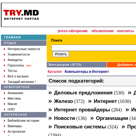
press-обозрение
объявления
контакты
Интересные новости
Знаменитости
Анекдоты
Всего ресурсов : (97721)
Добавить с
Гороскопы
new
Тесты
Каталог
Компьютеры и Интернет
:
Всё о музыке
Список подкатегорий:
Загадай желание !
»
»
Деловые предложения
(530)
Аномалии
»
»
Мистика
Железо
Интернет
(372)
(1030)
Магия
»
»
Интернет провайдеры
И
(284)
НЛО
»
»
Новости
Организации
(136)
(34
Библейские истории
»
»
Поисковые системы
Про
Вампиры
(324)
Астрология
(2394)