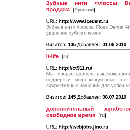
Зубные нити Флоссы Den
продажа
[
Русский
]
URL:
http://www.icedent.ru
Зубные нити Флоссы Floss Dental А
удаление зубного камня
Визитов:
145
Добавлен:
01.06.2010
It-life
[
ru
]
URL:
http://ct911.ru/
Мы предоставляем высококвалиф
поддержку информационных сис
эффективных решений для успешно
Визитов:
145
Добавлен:
08.07.2010
дополнительный зарабо
свободное время
[
ru
]
URL:
http://webjobs.jino.ru