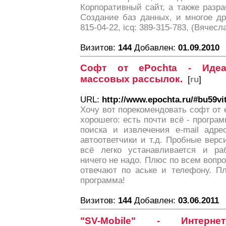
Корпоративный сайт, а также разр
Создание баз данных, и многое дру
815-04-22, icq: 389-315-783, (Вячесла
Визитов:
144
Добавлен:
01.09.2010
Софт от ePochta - Идеа
массовых рассылок.
[
ru
]
URL:
http://www.epochta.ru/#bu59vi
Хочу вот порекомендовать софт от e
хорошего: есть почти всё - програ
поиска и извлечения e-mail адре
автоответчики и т.д. Пробные верси
всё легко устанавливается и раб
ничего не надо. Плюс по всем вопр
отвечают по аське и телефону. П
программа!
Визитов:
144
Добавлен:
03.06.2011
"SV-Mobile" - Интернет