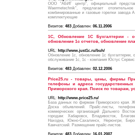
ООО "АБИГ центр", официальный предста
Waermetechnik", предлагает отопительное
комбинированные и газовые горелки завода AB
комплектующие
Визитов:
483
Добавлен:
06.11.2006
1С, Обновление 1С Бухгалтерии - о
обновление 1с отчетов, обновление пл
URL:
http://www.just1c.ru/buh/
Обновление 1с, обновление 1с бухгалтерии, о
обслуживание 1с, 1с - компания Юстус Сервис
Визитов:
483
Добавлен:
02.12.2006
Price25.ru - товары, цены, фирмы Пр
телефоны и адреса государственных 
Приморского края. Поиск по товарам, у
URL:
http://www.price25.ru/
База данных по фирмам Приморского края. Ж
Доска объявлений. Прайс-листы, телефо
коммерческих организаций Дальнего Восто
городам: Хабаровск, Владивосток, Благов
Находка, Южно-Сахалинск, Нерюнгри, Биро
Камчатский. Размещение прайс-листов.
Визитов:
483
Добавлен:
16.01.2007