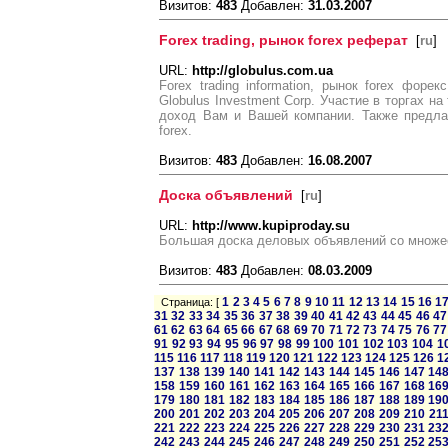
Визитов:
483
Добавлен:
31.03.2007
Forex trading, рынок forex реферат
[
ru
]
URL:
http://globulus.com.ua
Forex trading information, рынок forex форе
Globulus Investment Corp. Участие в торгах на
доход Вам и Вашей компании. Также предлаг
forex.
Визитов:
483
Добавлен:
16.08.2007
Доска объявлений
[
ru
]
URL:
http://www.kupiproday.su
Большая доска деловых объявлений со множе
Визитов:
483
Добавлен:
08.03.2009
1
2
3
4
5
6
7
8
9
10
11
12
13
14
15
16
1
Страница: [
31
32
33
34
35
36
37
38
39
40
41
42
43
44
45
46
47
61
62
63
64
65
66
67
68
69
70
71
72
73
74
75
76
77
91
92
93
94
95
96
97
98
99
100
101
102
103
104
1
115
116
117
118
119
120
121
122
123
124
125
126
1
137
138
139
140
141
142
143
144
145
146
147
14
158
159
160
161
162
163
164
165
166
167
168
16
179
180
181
182
183
184
185
186
187
188
189
19
200
201
202
203
204
205
206
207
208
209
210
21
221
222
223
224
225
226
227
228
229
230
231
23
242
243
244
245
246
247
248
249
250
251
252
25