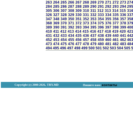
263
264
265
266
267
268
269
270
271
272
273
27
284
285
286
287
288
289
290
291
292
293
294
29
305
306
307
308
309
310
311
312
313
314
315
31
326
327
328
329
330
331
332
333
334
335
336
33
347
348
349
350
351
352
353
354
355
356
357
35
368
369
370
371
372
373
374
375
376
377
378
37
389
390
391
392
393
394
395
396
397
398
399
40
410
411
412
413
414
415
416
417
418
419
420
42
431
432
433
434
435
436
437
438
439
440
441
44
452
453
454
455
456
457
458
459
460
461
462
46
473
474
475
476
477
478
479
480
481
482
483
48
494
495
496
497
498
499
500
501
502
503
504
505
Copyright (с) 2000-2026, TRY.MD
контакты
Пишите нам: