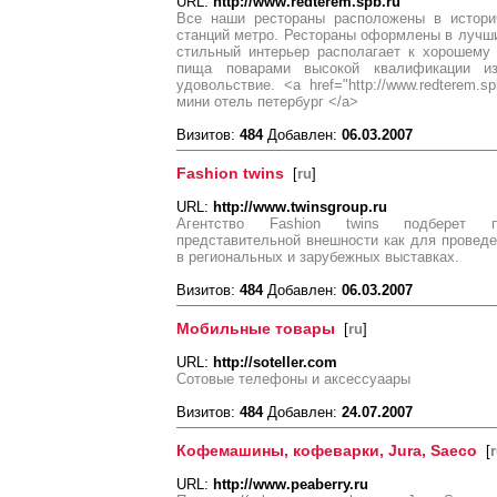
URL:
http://www.redterem.spb.ru
Все наши рестораны расположены в историч
станций метро. Рестораны оформлены в лучши
стильный интерьер располагает к хорошему 
пища поварами высокой квалификации и
удовольствие. <a href="http://www.redterem.sp
мини отель петербург </a>
Визитов:
484
Добавлен:
06.03.2007
Fashion twins
[
ru
]
URL:
http://www.twinsgroup.ru
Агентство Fashion twins подберет пр
представительной внешности как для проведен
в региональных и зарубежных выставках.
Визитов:
484
Добавлен:
06.03.2007
Мобильные товары
[
ru
]
URL:
http://soteller.com
Сотовые телефоны и аксессуаары
Визитов:
484
Добавлен:
24.07.2007
Кофемашины, кофеварки, Jura, Saeco
[
URL:
http://www.peaberry.ru