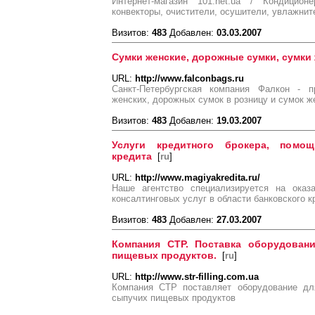
Интернет-магазин 101.net.ua / Кондицион
конвекторы, очистители, осушители, увлажнит
Визитов:
483
Добавлен:
03.03.2007
Сумки женские, дорожные сумки, сумки 
URL:
http://www.falconbags.ru
Санкт-Петербургская компания Фалкон - п
женских, дорожных сумок в розницу и сумок ж
Визитов:
483
Добавлен:
19.03.2007
Услуги кредитного брокера, помо
кредита
[
ru
]
URL:
http://www.magiyakredita.ru/
Наше агентство специализируется на оказ
консалтинговых услуг в области банковского 
Визитов:
483
Добавлен:
27.03.2007
Компания СТР. Поставка оборудован
пищевых продуктов.
[
ru
]
URL:
http://www.str-filling.com.ua
Компания СТР поставляет оборудование дл
сыпучих пищевых продуктов