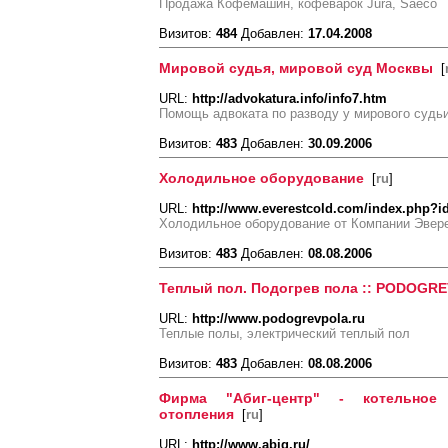
Продажа Кофемашин, кофеварок Jura, Saeco
Визитов:
484
Добавлен:
17.04.2008
Мировой судья, мировой суд Москвы
[
URL:
http://advokatura.info/info7.htm
Помощь адвоката по разводу у мирового судь
Визитов:
483
Добавлен:
30.09.2006
Холодильное оборудование
[
ru
]
URL:
http://www.everestcold.com/index.php?i
Холодильное оборудование от Компании Эвер
Визитов:
483
Добавлен:
08.08.2006
Теплый пол. Подогрев пола :: PODOGR
URL:
http://www.podogrevpola.ru
Теплые полы, электрический теплый пол
Визитов:
483
Добавлен:
08.08.2006
Фирма "Абиг-центр" - котельное
отопления
[
ru
]
URL:
http://www.abig.ru/