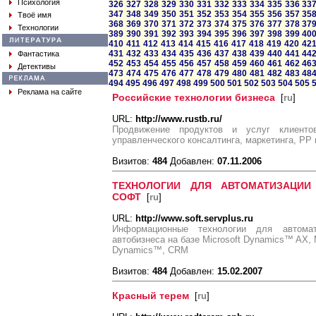
Психология
326
327
328
329
330
331
332
333
334
335
336
33
347
348
349
350
351
352
353
354
355
356
357
35
Твоё имя
368
369
370
371
372
373
374
375
376
377
378
37
Технологии
389
390
391
392
393
394
395
396
397
398
399
40
410
411
412
413
414
415
416
417
418
419
420
42
431
432
433
434
435
436
437
438
439
440
441
44
Фантастика
452
453
454
455
456
457
458
459
460
461
462
46
Детективы
473
474
475
476
477
478
479
480
481
482
483
48
494
495
496
497
498
499
500
501
502
503
504
505
Реклама на сайте
Российские технологии бизнеса
[
ru
]
URL:
http://www.rustb.ru/
Продвижение продуктов и услуг клиенто
управленческого консалтинга, маркетинга, РР
Визитов:
484
Добавлен:
07.11.2006
ТЕХНОЛОГИИ ДЛЯ АВТОМАТИЗАЦИИ
СОФТ
[
ru
]
URL:
http://www.soft.servplus.ru
Информационные технологии для автомат
автобизнеса на базе Microsoft Dynamics™ AX, 
Dynamics™, CRM
Визитов:
484
Добавлен:
15.02.2007
Красный терем
[
ru
]