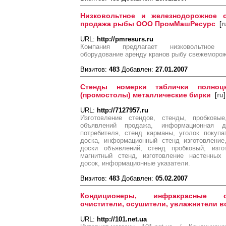
Низковольтное и железнодорожное 
продажа рыбы ООО ПромМашРесурс
[
r
URL:
http://pmresurs.ru
Компания предлагает низковольтное о
оборудование аренду кранов рыбу свежеморо
Визитов:
483
Добавлен:
27.01.2007
Стенды номерки таблички полноцв
(промостолы) металлические бирки
[
ru
]
URL:
http://7127957.ru
Изготовление стендов, стенды, пробковы
объявлений продажа, информационная д
потребителя, стенд карманы, уголок покупа
доска, информационный стенд изготовление
доски объявлений, стенд пробковый, изго
магнитный стенд, изготовление настенных 
досок, информационные указатели.
Визитов:
483
Добавлен:
05.02.2007
Кондиционеры, инфракрасные об
очистители, осушители, увлажнители в
URL:
http://101.net.ua