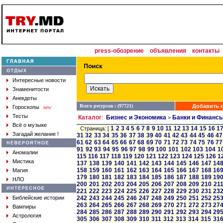
press-обозрение
объявления
контакты
Интересные новости
Знаменитости
Анекдоты
Всего ресурсов : (97721)
Добавить с
Гороскопы
new
Тесты
Каталог
Бизнес и Экономика
Банки и Финанс
:
>
Всё о музыке
1
2
3
4
5
6
7
8
9
10
11
12
13
14
15
16
1
Страница: [
Загадай желание !
31
32
33
34
35
36
37
38
39
40
41
42
43
44
45
46
47
61
62
63
64
65
66
67
68
69
70
71
72
73
74
75
76
77
91
92
93
94
95
96
97
98
99
100
101
102
103
104
1
Аномалии
115
116
117
118
119
120
121
122
123
124
125
126
1
Мистика
137
138
139
140
141
142
143
144
145
146
147
14
158
159
160
161
162
163
164
165
166
167
168
16
Магия
179
180
181
182
183
184
185
186
187
188
189
19
НЛО
200
201
202
203
204
205
206
207
208
209
210
21
221
222
223
224
225
226
227
228
229
230
231
23
Библейские истории
242
243
244
245
246
247
248
249
250
251
252
25
263
264
265
266
267
268
269
270
271
272
273
27
Вампиры
284
285
286
287
288
289
290
291
292
293
294
29
Астрология
305
306
307
308
309
310
311
312
313
314
315
31