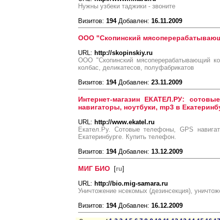
Нужны узбеки таджики - звоните
Визитов:
194
Добавлен:
16.11.2009
ООО "Скопинский мясоперерабатывающ
URL:
http://skopinskiy.ru
ООО "Скопинский мясоперерабатывающий ком
колбас, деликатесов, полуфабрикатов
Визитов:
194
Добавлен:
23.11.2009
Интернет-магазин ЕКАТЕЛ.РУ: сотовы
навигаторы, ноутбуки, mp3 в Екатеринб
URL:
http://www.ekatel.ru
Екател.Ру. Сотовые телефоны, GPS навигат
Екатеринбурге. Купить телефон.
Визитов:
194
Добавлен:
13.12.2009
МИГ БИО
[
ru
]
URL:
http://bio.mig-samara.ru
Уничтожение нсекомых (дезинсекция), уничтож
Визитов:
194
Добавлен:
16.12.2009