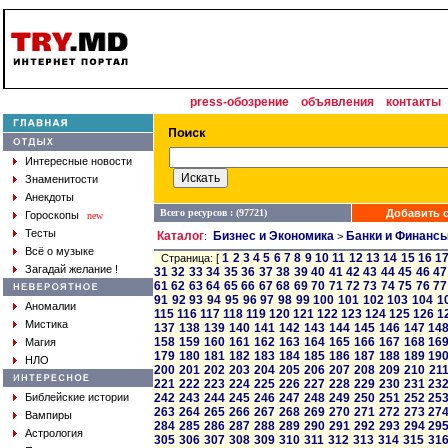
press-обозрение
объявления
контакты
Интересные новости
Знаменитости
Анекдоты
Всего ресурсов : (97721)
Добавить с
Гороскопы
new
Тесты
Каталог
Бизнес и Экономика
Банки и Финанс
:
>
Всё о музыке
1
2
3
4
5
6
7
8
9
10
11
12
13
14
15
16
1
Страница: [
Загадай желание !
31
32
33
34
35
36
37
38
39
40
41
42
43
44
45
46
47
61
62
63
64
65
66
67
68
69
70
71
72
73
74
75
76
77
91
92
93
94
95
96
97
98
99
100
101
102
103
104
1
Аномалии
115
116
117
118
119
120
121
122
123
124
125
126
1
Мистика
137
138
139
140
141
142
143
144
145
146
147
14
158
159
160
161
162
163
164
165
166
167
168
16
Магия
179
180
181
182
183
184
185
186
187
188
189
19
НЛО
200
201
202
203
204
205
206
207
208
209
210
21
221
222
223
224
225
226
227
228
229
230
231
23
Библейские истории
242
243
244
245
246
247
248
249
250
251
252
25
263
264
265
266
267
268
269
270
271
272
273
27
Вампиры
284
285
286
287
288
289
290
291
292
293
294
29
Астрология
305
306
307
308
309
310
311
312
313
314
315
31