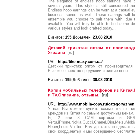
The elegance of endless hoop earrings have b
several years. This style is still considered tr
Endless hoop earrings can be worn at a casual ev
business soiree as well. These earrings will lo
ensemble you choose to pair them with, due t
available. You will truly be able to find some de
various styles and look crafted today...
Визитов:
195
Добавлен:
23.08.2010
Детский трикотаж оптом от производ
Украина
[
ru
]
URL:
http://tiko-maxy.com.ua/
Детский трикотаж оптом от производителя 
Высокое качество продукции и низкие цены.
Визитов:
195
Добавлен:
30.08.2010
Копии мобильных телефонов из Китая.
и TV.Описание, отзывы.
[
ru
]
URL:
http://www.mobila-copy.ru/category/zhens
У нас Вы можете купить самые точные к
брендов из Китая по самым доступным ценам.
Fi, 2 или 3 СИМ картами и GPS.Эл
Vertu,iPhone,Nokia,Gucci,Chanel,Dior,MeizuMobia
Heuer,Louis Vuitton. Вам достаточно сделать 
свои координаты) и мы совершенно бесплат