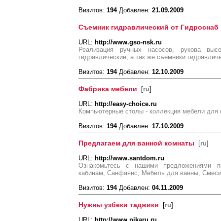
Визитов:
194
Добавлен:
21.09.2009
Съемник гидравлический от Гидроснаб
URL:
http://www.gso-nsk.ru
Реализация ручных насосов, рукова выс
гидравлические, а так же съемники гидравлич
Визитов:
194
Добавлен:
12.10.2009
Фабрика мебели
[
ru
]
URL:
http://easy-choice.ru
Компьютерные столы - коллекция мебели для
Визитов:
194
Добавлен:
17.10.2009
Предлагаем для ванной комнаты
[
ru
]
URL:
http://www.santdom.ru
Ознакомьтесь с нашими предложениями п
кабинам, Санфаянс, Мебель для ванны, Смес
Визитов:
194
Добавлен:
04.11.2009
Нужны узбеки таджики
[
ru
]
URL:
http://www.nikaru.ru