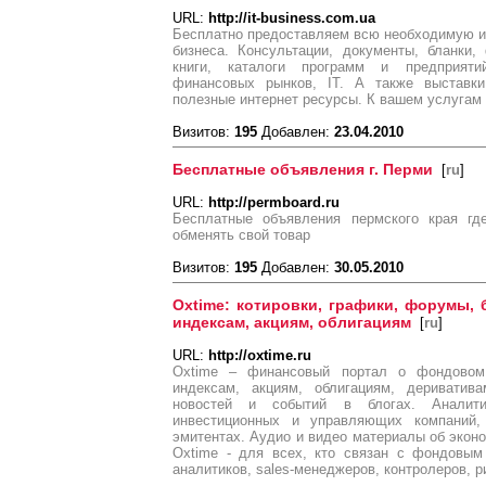
URL:
http://it-business.com.ua
Бесплатно предоставляем всю необходимую 
бизнеса. Консультации, документы, бланки,
книги, каталоги программ и предприяти
финансовых рынков, IT. А также выставки
полезные интернет ресурсы. К вашем услугам 
Визитов:
195
Добавлен:
23.04.2010
Бесплатные объявления г. Перми
[
ru
]
URL:
http://permboard.ru
Бесплатные объявления пермского края гд
обменять свой товар
Визитов:
195
Добавлен:
30.05.2010
Oxtime: котировки, графики, форумы, 
индексам, акциям, облигациям
[
ru
]
URL:
http://oxtime.ru
Oxtime – финансовый портал о фондовом
индексам, акциям, облигациям, дериватив
новостей и событий в блогах. Аналит
инвестиционных и управляющих компаний,
эмитентах. Аудио и видео материалы об экон
Oxtime - для всех, кто связан с фондовым
аналитиков, sales-менеджеров, контролеров, 