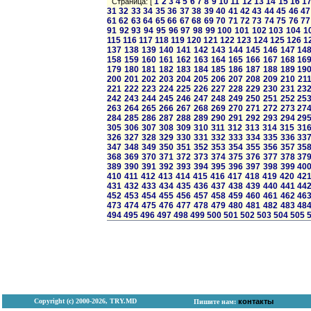
1
2
3
4
5
6
7
8
9
10
11
12
13
14
15
16
1
Страница: [
31
32
33
34
35
36
37
38
39
40
41
42
43
44
45
46
47
61
62
63
64
65
66
67
68
69
70
71
72
73
74
75
76
77
91
92
93
94
95
96
97
98
99
100
101
102
103
104
1
115
116
117
118
119
120
121
122
123
124
125
126
1
137
138
139
140
141
142
143
144
145
146
147
14
158
159
160
161
162
163
164
165
166
167
168
16
179
180
181
182
183
184
185
186
187
188
189
19
200
201
202
203
204
205
206
207
208
209
210
21
221
222
223
224
225
226
227
228
229
230
231
23
242
243
244
245
246
247
248
249
250
251
252
25
263
264
265
266
267
268
269
270
271
272
273
27
284
285
286
287
288
289
290
291
292
293
294
29
305
306
307
308
309
310
311
312
313
314
315
31
326
327
328
329
330
331
332
333
334
335
336
33
347
348
349
350
351
352
353
354
355
356
357
35
368
369
370
371
372
373
374
375
376
377
378
37
389
390
391
392
393
394
395
396
397
398
399
40
410
411
412
413
414
415
416
417
418
419
420
42
431
432
433
434
435
436
437
438
439
440
441
44
452
453
454
455
456
457
458
459
460
461
462
46
473
474
475
476
477
478
479
480
481
482
483
48
494
495
496
497
498
499
500
501
502
503
504
505
Copyright (с) 2000-2026, TRY.MD
контакты
Пишите нам: