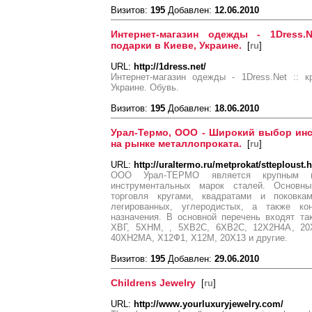
Визитов:
195
Добавлен:
12.06.2010
Интернет-магазин одежды - 1Dress.N
подарки в Киеве, Украине.
[
ru
]
URL:
http://1dress.net/
Интернет-магазин одежды - 1Dress.Net :: 
Украине. Обувь.
Визитов:
195
Добавлен:
18.06.2010
Урал-Термо, ООО - Широкий выбор инс
на рынке металлопроката.
[
ru
]
URL:
http://uraltermo.ru/metprokat/stteploust.
ООО Урал-ТЕРМО является крупным по
инструментальных марок сталей. Основн
торговля кругами, квадратами и поковка
легированных, углеродистых, а также кон
назначения. В основной перечень входят т
ХВГ, 5ХНМ, , 5ХВ2С, 6ХВ2С, 12Х2Н4А, 20
40ХН2МА, Х12Ф1, Х12М, 20Х13 и другие.
Визитов:
195
Добавлен:
29.06.2010
Childrens Jewelry
[
ru
]
URL:
http://www.yourluxuryjewelry.com/