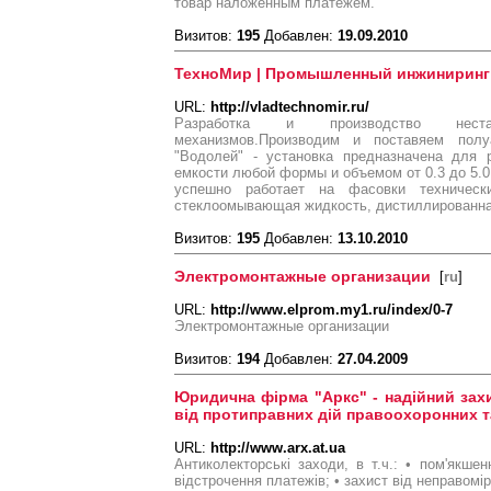
товар наложенным платежем.
Визитов:
195
Добавлен:
19.09.2010
ТехноМир | Промышленный инжиниринг
URL:
http://vladtechnomir.ru/
Разработка и производство неста
механизмов.Производим и поставяем полу
"Водолей" - установка предназначена для 
емкости любой формы и объемом от 0.3 до 5.0
успешно работает на фасовки техническ
стеклоомывающая жидкость, дистиллированная
Визитов:
195
Добавлен:
13.10.2010
Электромонтажные организации
[
ru
]
URL:
http://www.elprom.my1.ru/index/0-7
Электромонтажные организации
Визитов:
194
Добавлен:
27.04.2009
Юридична фірма "Аркс" - надійний зах
від протиправних дій правоохоронних 
URL:
http://www.arx.at.ua
Антиколекторські заходи, в т.ч.: • пом'якшен
відстрочення платежів; • захист від неправомі