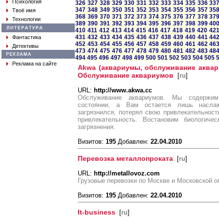
Психология
326
327
328
329
330
331
332
333
334
335
336
33
347
348
349
350
351
352
353
354
355
356
357
35
Твоё имя
368
369
370
371
372
373
374
375
376
377
378
37
Технологии
389
390
391
392
393
394
395
396
397
398
399
40
410
411
412
413
414
415
416
417
418
419
420
42
431
432
433
434
435
436
437
438
439
440
441
44
Фантастика
452
453
454
455
456
457
458
459
460
461
462
46
Детективы
473
474
475
476
477
478
479
480
481
482
483
48
494
495
496
497
498
499
500
501
502
503
504
505
Реклама на сайте
Akwa (аквариумы, обслуживание аквар
Обслуживание аквариумов
[
ru
]
URL:
http://www.akwa.cc
Обслуживание аквариумов. Мы содержи
состоянии, а Вам остается лишь наслаж
загрязнился, потерял свою привлекательнос
привлекательность. Востановим биологиче
загрязнения.
Визитов:
195
Добавлен:
22.04.2010
Перевозка металлопроката
[
ru
]
URL:
http://metallovoz.com
Грузовые перевозки по Москве и Московской об
Визитов:
195
Добавлен:
22.04.2010
It-business
[
ru
]