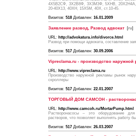
4Х5В2СФ, 3Х2В8Ф, 3Х3М3Ф, 5ХНВ, 20Х2Н4А, 
20-40Х13, 40ХН, 15Х5М, 40Х, ст.10-45.
Визитов:
518
Добавлен:
16.01.2009
Заявление развод, Развод адвокат
[
ru
]
URL:
http://advokatura.info/divorce.html
Развод при помощи адвоката, составление зая
Визитов:
517
Добавлен:
30.09.2006
Vipreclama.ru - производство наружной
URL:
http://www.vipreclama.ru
Производство наружной рекламы рынок нар
скроллеры
Визитов:
517
Добавлен:
22.01.2007
ТОРГОВЫЙ ДОМ CAMCOH - растворона
URL:
http://www.camcoh.ru/MortarPump.html
Растворонасосы – это оборудование для
растворов, что позволяет выполнять работу бы
Визитов:
517
Добавлен:
26.03.2007