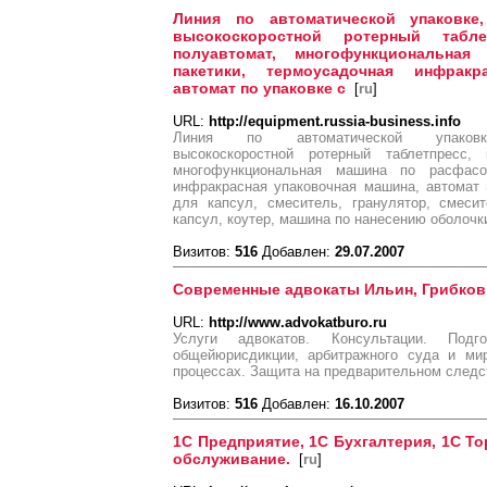
Линия по автоматической упаковке, 
высокоскоростной ротерный таблет
полуавтомат, многофункциональна
пакетики, термоусадочная инфракр
автомат по упаковке с
[
ru
]
URL:
http://equipment.russia-business.info
Линия по автоматической упаковке, 
высокоскоростной ротерный таблетпресс, 
многофункциональная машина по расфасо
инфракрасная упаковочная машина, автомат 
для капсул, смеситель, гранулятор, смесит
капсул, коутер, машина по нанесению оболочк
Визитов:
516
Добавлен:
29.07.2007
Современные адвокаты Ильин, Грибков,
URL:
http://www.advokatburo.ru
Услуги адвокатов. Консультации. Под
общейюрисдикции, арбитражного суда и ми
процессах. Защита на предварительном следст
Визитов:
516
Добавлен:
16.10.2007
1С Предприятие, 1С Бухгалтерия, 1С То
обслуживание.
[
ru
]