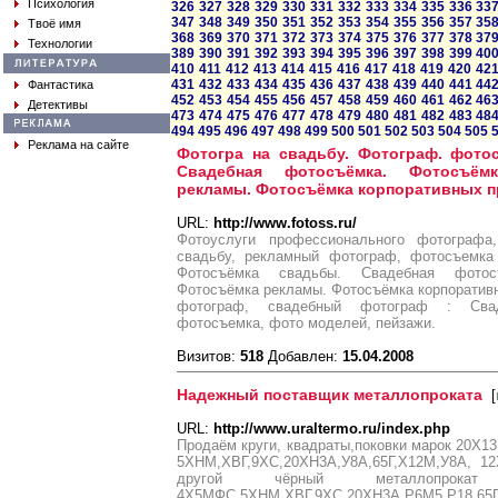
Психология
326
327
328
329
330
331
332
333
334
335
336
33
347
348
349
350
351
352
353
354
355
356
357
35
Твоё имя
368
369
370
371
372
373
374
375
376
377
378
37
Технологии
389
390
391
392
393
394
395
396
397
398
399
40
410
411
412
413
414
415
416
417
418
419
420
42
431
432
433
434
435
436
437
438
439
440
441
44
Фантастика
452
453
454
455
456
457
458
459
460
461
462
46
Детективы
473
474
475
476
477
478
479
480
481
482
483
48
494
495
496
497
498
499
500
501
502
503
504
505
Реклама на сайте
Фотогра на свадьбу. Фотограф. фото
Свадебная фотосъёмка. Фотосъём
рекламы. Фотосъёмка корпоративных п
URL:
http://www.fotoss.ru/
Фотоуслуги профессионального фотограф
свадьбу, рекламный фотограф, фотосъемка
Фотосъёмка свадьбы. Свадебная фотос
Фотосъёмка рекламы. Фотосъёмка корпоратив
фотограф, свадебный фотограф : Свад
фотосъемка, фото моделей, пейзажи.
Визитов:
518
Добавлен:
15.04.2008
Надежный поставщик металлопроката
[
URL:
http://www.uraltermo.ru/index.php
Продаём круги, квадраты,поковки марок 20Х1
5ХНМ,ХВГ,9ХС,20ХН3А,У8А,65Г,Х12М,У8А, 12
другой чёрный металлопро
4Х5МФС,5ХНМ,ХВГ,9ХС,20ХН3А,Р6М5,Р18,