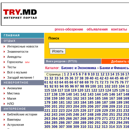
press-обозрение
объявления
контакты
Интересные новости
Знаменитости
Анекдоты
Всего ресурсов : (97721)
Добавить с
Гороскопы
new
Тесты
Каталог
Бизнес и Экономика
Банки и Финанс
:
>
Всё о музыке
1
2
3
4
5
6
7
8
9
10
11
12
13
14
15
16
1
Страница: [
Загадай желание !
31
32
33
34
35
36
37
38
39
40
41
42
43
44
45
46
47
61
62
63
64
65
66
67
68
69
70
71
72
73
74
75
76
77
91
92
93
94
95
96
97
98
99
100
101
102
103
104
1
Аномалии
115
116
117
118
119
120
121
122
123
124
125
126
1
Мистика
137
138
139
140
141
142
143
144
145
146
147
14
158
159
160
161
162
163
164
165
166
167
168
16
Магия
179
180
181
182
183
184
185
186
187
188
189
19
НЛО
200
201
202
203
204
205
206
207
208
209
210
21
221
222
223
224
225
226
227
228
229
230
231
23
Библейские истории
242
243
244
245
246
247
248
249
250
251
252
25
263
264
265
266
267
268
269
270
271
272
273
27
Вампиры
284
285
286
287
288
289
290
291
292
293
294
29
Астрология
305
306
307
308
309
310
311
312
313
314
315
31