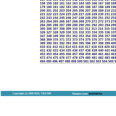
158
159
160
161
162
163
164
165
166
167
168
16
179
180
181
182
183
184
185
186
187
188
189
19
200
201
202
203
204
205
206
207
208
209
210
21
221
222
223
224
225
226
227
228
229
230
231
23
242
243
244
245
246
247
248
249
250
251
252
25
263
264
265
266
267
268
269
270
271
272
273
27
284
285
286
287
288
289
290
291
292
293
294
29
305
306
307
308
309
310
311
312
313
314
315
31
326
327
328
329
330
331
332
333
334
335
336
33
347
348
349
350
351
352
353
354
355
356
357
35
368
369
370
371
372
373
374
375
376
377
378
37
389
390
391
392
393
394
395
396
397
398
399
40
410
411
412
413
414
415
416
417
418
419
420
42
431
432
433
434
435
436
437
438
439
440
441
44
452
453
454
455
456
457
458
459
460
461
462
46
473
474
475
476
477
478
479
480
481
482
483
48
494
495
496
497
498
499
500
501
502
503
504
505
Copyright (с) 2000-2026, TRY.MD
контакты
Пишите нам: