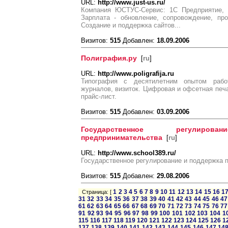
URL:
http://www.just-us.ru/
Компания ЮСТУС-Сервис: 1С Предприятие, 
Зарплата - обновление, сопровождение, про
Создание и поддержка сайтов...
Визитов:
515
Добавлен:
18.09.2006
Полиграфия.ру
[
ru
]
URL:
http://www.poligrafija.ru
Типография с десятилетним опытом работ
журналов, визиток. Цифровая и офсетная печа
прайс-лист.
Визитов:
515
Добавлен:
03.09.2006
Государственное регулир
предпринимательства
[
ru
]
URL:
http://www.school389.ru/
Государственное регулирование и поддержка 
Визитов:
515
Добавлен:
29.08.2006
1
2
3
4
5
6
7
8
9
10
11
12
13
14
15
16
1
Страница: [
31
32
33
34
35
36
37
38
39
40
41
42
43
44
45
46
47
61
62
63
64
65
66
67
68
69
70
71
72
73
74
75
76
77
91
92
93
94
95
96
97
98
99
100
101
102
103
104
1
115
116
117
118
119
120
121
122
123
124
125
126
1
137
138
139
140
141
142
143
144
145
146
147
14