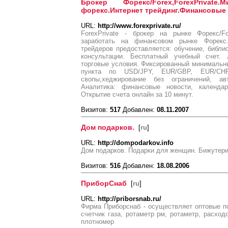
Брокер Форекс/Forex,ForexPriv
форекс.Интернет трейдинг.Финансовые
URL:
http://www.forexprivate.ru/
ForexPrivate - брокер на рынке Форекс/
заработать на финансовом рынке Форек
трейдеров предоставляется: обучение, библи
консультации. Бесплатный учебный счет.
торговые условия. Фиксированный минимальны
пункта по USD/JPY, EUR/GBP, EUR/CHF
свопы,хеджирование без ограничений, ав
Аналитика: финансовые новости, календа
Открытие счета онлайн за 10 минут.
Визитов:
517
Добавлен:
08.11.2007
Дом подарков.
[
ru
]
URL:
http://dompodarkov.info
Дом подарков. Подарки для женщин. Бижутер
Визитов:
516
Добавлен:
18.08.2006
ПриборСнаб
[
ru
]
URL:
http://priborsnab.ru/
Фирма Приборснаб - осуществляет оптовые п
счетчик газа, ротаметр рм, ротаметр, расход
плотномер