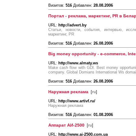
Визитов:
516
Добавлен:
28.08.2006
Портал - реклама, маркетинг, PR в Бела
URL:
http://advert.by
Статьи, новости, события, интервью, иссл
маркетинг, PR
Визитов:
516
Добавлен:
26.08.2006
Big money opportunity - e-commerce, Inte
URL:
http://www.almaty.ws
Make cash flow with GDI. Best money opportuni
company. Global Domians International Ws doma
Визитов:
516
Добавлен:
26.08.2006
Наружная реклама
[
ru
]
URL:
http://www.artivf.ru/
Наружная реклама
Визитов:
516
Добавлен:
01.08.2006
Аппарат АИ-2500
[
ru
]
URL:
http://www.ai-2500.com.ua