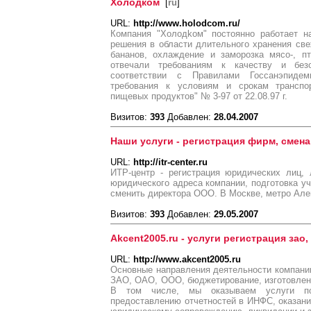
Холодком
[
ru
]
URL:
http://www.holodcom.ru/
Компания "Холодkом" постоянно работает н
решения в области длительного хранения св
бананов, охлаждение и заморозка мясо-, п
отвечали требованиям к качеству и без
соответствии с Правилами Госсанэпидемна
требования к условиям и срокам транспор
пищевых продуктов" № 3-97 от 22.08.97 г.
Визитов:
393
Добавлен:
28.04.2007
Наши услуги - регистрация фирм, смен
URL:
http://itr-center.ru
ИТР-центр - регистрация юридических лиц,
юридического адреса компании, подготовка 
сменить директора ООО. В Москве, метро Але
Визитов:
393
Добавлен:
29.05.2007
Akcent2005.ru - услуги регистрация зао,
URL:
http://www.akcent2005.ru
Основные направления деятельности компании
ЗАО, ОАО, ООО, бюджетирование, изготовлен
В том числе, мы оказываем услуги по 
предоставлению отчетностей в ИНФС, оказан