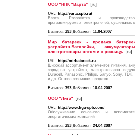
ООО "НПК "Варта"
[
ru
]
URL:
http://varta.spb.ru/
Варта. Разработка и производство т
программируемых, электропечей, сушильных 
Визитов:
393
Добавлен:
11.04.2007
Мир батареек - продажа батареек
устройств.Батарейки, аккумулято
электротовары оптом и в розницу.
[
ru
]
URL:
http://mirbatareek.ru
Широкий ассортимент элементов питания, акк
зарядных устройств, электротоваров веду
Duracell, Panasonic, Philips, Sanyo, Sony, TDK,
и др. Оптово-розничная продажа.
Визитов:
393
Добавлен:
18.04.2007
ООО "Лига"
[
ru
]
URL:
http://www.liga-spb.com/
Обслуживание основного и вспомагате
энергитических компаний
Визитов:
393
Добавлен:
24.04.2007