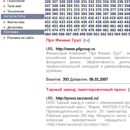
Психология
326
327
328
329
330
331
332
333
334
335
336
33
347
348
349
350
351
352
353
354
355
356
357
35
Твоё имя
368
369
370
371
372
373
374
375
376
377
378
37
Технологии
389
390
391
392
393
394
395
396
397
398
399
40
410
411
412
413
414
415
416
417
418
419
420
42
431
432
433
434
435
436
437
438
439
440
441
44
Фантастика
452
453
454
455
456
457
458
459
460
461
462
46
Детективы
473
474
475
476
477
478
479
480
481
482
483
48
494
495
496
497
498
499
500
501
502
503
504
505
Реклама на сайте
Про Финанс Груп
[
ru
]
URL:
http://www.pfgroup.ru
Финансовая Компания "Про Финанс Груп" - 
российская финансовая компания, являетс
фондового рынка. Эффективность деяте
профессиональной командой и диверсификаци
рубежем.
Визитов:
393
Добавлен:
06.01.2007
Тарный завод; пакетировочный пресс
[
URL:
http://press.tarzavod.ru/
ООО Тарный завод в связи с обновлением пр
пакетировочный пресс: Марка - RAPIDA II A Р
Производительность около 20 пакетов/час.
Рабочее давление 250 бар. Мощность около 15
вопросам приобретения обращатьс
<http://www.tarzavod.ru/contact.htm>