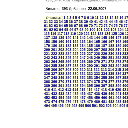
юридическому сопровождению, ликвидации и 
Визитов:
393
Добавлен:
22.06.2007
1
2
3
4
5
6
7
8
9
10
11
12
13
14
15
16
1
Страница: [
31
32
33
34
35
36
37
38
39
40
41
42
43
44
45
46
47
61
62
63
64
65
66
67
68
69
70
71
72
73
74
75
76
77
91
92
93
94
95
96
97
98
99
100
101
102
103
104
1
115
116
117
118
119
120
121
122
123
124
125
126
1
137
138
139
140
141
142
143
144
145
146
147
14
158
159
160
161
162
163
164
165
166
167
168
16
179
180
181
182
183
184
185
186
187
188
189
19
200
201
202
203
204
205
206
207
208
209
210
21
221
222
223
224
225
226
227
228
229
230
231
23
242
243
244
245
246
247
248
249
250
251
252
25
263
264
265
266
267
268
269
270
271
272
273
27
284
285
286
287
288
289
290
291
292
293
294
29
305
306
307
308
309
310
311
312
313
314
315
31
326
327
328
329
330
331
332
333
334
335
336
33
347
348
349
350
351
352
353
354
355
356
357
35
368
369
370
371
372
373
374
375
376
377
378
37
389
390
391
392
393
394
395
396
397
398
399
40
410
411
412
413
414
415
416
417
418
419
420
42
431
432
433
434
435
436
437
438
439
440
441
44
452
453
454
455
456
457
458
459
460
461
462
46
473
474
475
476
477
478
479
480
481
482
483
48
494
495
496
497
498
499
500
501
502
503
504
505