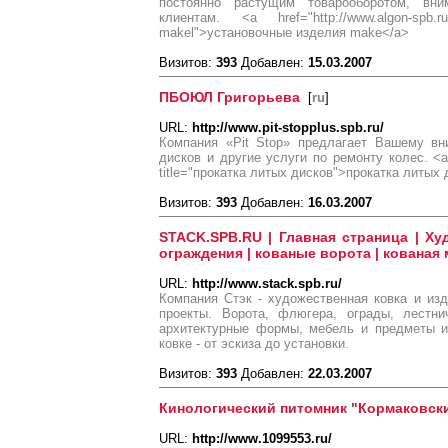
постоянно растущим товарооборотом, вн
клиентам. <a href="http://www.algon-spb.
makel">установочные изделия make</a>
Визитов:
393
Добавлен:
15.03.2007
ПБОЮЛ Григорьева
[
ru
]
URL:
http://www.pit-stopplus.spb.ru/
Компания «Pit Stop» предлагает Вашему вн
дисков и другие услуги по ремонту колес. <a hr
title="прокатка литых дисков">прокатка литых
Визитов:
393
Добавлен:
16.03.2007
STACK.SPB.RU | Главная страница | Ху
ограждения | кованые ворота | кованая
URL:
http://www.stack.spb.ru/
Компания Стэк - художественная ковка и из
проекты. Ворота, флюгера, ограды, лестн
архитектурные формы, мебель и предметы и
ковке - от эскиза до установки.
Визитов:
393
Добавлен:
22.03.2007
Кинологический питомник "Кормаковски
URL:
http://www.1099553.ru/