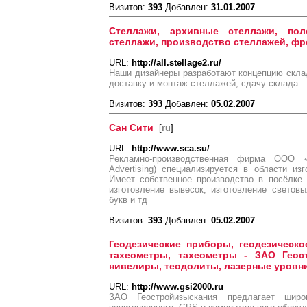
Визитов:
393
Добавлен:
31.01.2007
Стеллажи, архивные стеллажи, пол
стеллажи, производство стеллажей, ф
URL:
http://all.stellage2.ru/
Наши дизайнеры разработают концепцию склад
доставку и монтаж стеллажей, сдачу склада
Визитов:
393
Добавлен:
05.02.2007
Сан Сити
[
ru
]
URL:
http://www.sca.su/
Рекламно-производственная фирма ООО «
Advertising) специализируется в области из
Имеет собственное производство в посёлке
изготовление вывесок, изготовление светов
букв и тд
Визитов:
393
Добавлен:
05.02.2007
Геодезические приборы, геодезическо
тахеометры, тахеометры - ЗАО Геост
нивелиры, теодолиты, лазерные уровни
URL:
http://www.gsi2000.ru
ЗАО Геостройизыскания предлагает широк