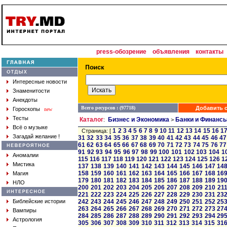
press-обозрение
объявления
контакты
Интересные новости
Знаменитости
Анекдоты
Всего ресурсов : (97718)
Добавить с
Гороскопы
new
Тесты
Каталог
Бизнес и Экономика
Банки и Финанс
:
>
Всё о музыке
1
2
3
4
5
6
7
8
9
10
11
12
13
14
15
16
1
Страница: [
Загадай желание !
31
32
33
34
35
36
37
38
39
40
41
42
43
44
45
46
47
61
62
63
64
65
66
67
68
69
70
71
72
73
74
75
76
77
91
92
93
94
95
96
97
98
99
100
101
102
103
104
1
Аномалии
115
116
117
118
119
120
121
122
123
124
125
126
1
Мистика
137
138
139
140
141
142
143
144
145
146
147
14
158
159
160
161
162
163
164
165
166
167
168
16
Магия
179
180
181
182
183
184
185
186
187
188
189
19
НЛО
200
201
202
203
204
205
206
207
208
209
210
21
221
222
223
224
225
226
227
228
229
230
231
23
Библейские истории
242
243
244
245
246
247
248
249
250
251
252
25
263
264
265
266
267
268
269
270
271
272
273
27
Вампиры
284
285
286
287
288
289
290
291
292
293
294
29
Астрология
305
306
307
308
309
310
311
312
313
314
315
31