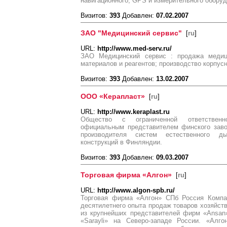
навигационного, GPS и измерительного оборуд
Визитов:
393
Добавлен:
07.02.2007
ЗАО "Медицинский сервис"
[
ru
]
URL:
http://www.med-serv.ru/
ЗАО Медицинский сервис : продажа медици
материалов и реагентов; производство корпус
Визитов:
393
Добавлен:
13.02.2007
ООО «Керапласт»
[
ru
]
URL:
http://www.keraplast.ru
Общество с ограниченной ответствен
официальным представителем финского зав
производителя систем естественного д
конструкций в Финляндии.
Визитов:
393
Добавлен:
09.03.2007
Торговая фирма «Алгон»
[
ru
]
URL:
http://www.algon-spb.ru/
Торговая фирма «Алгон» СПб Россия Компа
десятилетнего опыта продаж товаров хозяйств
из крупнейших представителей фирм «Ansan», 
«Sarayli» на Северо-западе России. «Алг