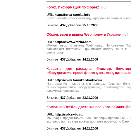
Forex. Информация по форекс
[
ru
]
URL:
http://forex-stocks.info
Forex - межбанковский международный валютный рыно
Визитов:
437
Добавлен:
25.10.2006
Обмен, ввод и вывод Webmoney в Украине
[
ru
]
URL:
http://www.wmzua.com/
Обмен, ввод и вывод Webmoney. Пополнение WM
банковским платежом. Принимаем оплату за НТВ 
операторов.
Визитов:
437
Добавлен:
14.11.2006
Кассеты для рассады, блистер, блистер
оборудование, пресс формы, штампы, однораз
URL:
http://www.formika.kharkov.ua
Изготовление : кассеты для рассады, блистер, бли
термоформовочное оборудование, производство одн
вакуумная формовка
Визитов:
437
Добавлен:
23.11.2006
Компания ЭксДо - доставка посылок в Санкт-Пе
URL:
http://spb.exdo.ru/
Мы рады предоставить Вам квалифицированный и в
экспресс почты, курьерской доставке посылок по Санкт
Визитов:
437
Добавлен:
24.11.2006