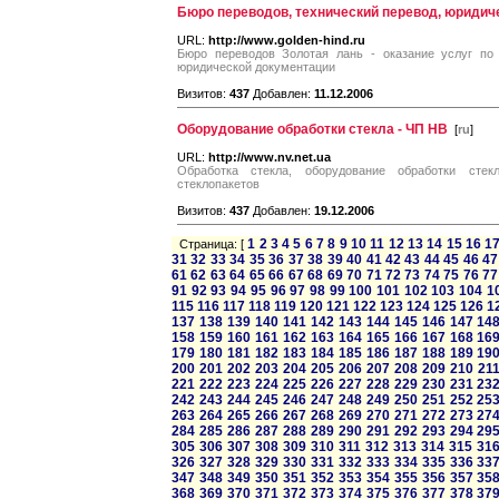
Бюро переводов, технический перевод, юридич
URL:
http://www.golden-hind.ru
Бюро переводов Золотая лань - оказание услуг по 
юридической документации
Визитов:
437
Добавлен:
11.12.2006
Оборудование обработки стекла - ЧП НВ
[
ru
]
URL:
http://www.nv.net.ua
Обработка стекла, оборудование обработки стекл
стеклопакетов
Визитов:
437
Добавлен:
19.12.2006
1
2
3
4
5
6
7
8
9
10
11
12
13
14
15
16
1
Страница: [
31
32
33
34
35
36
37
38
39
40
41
42
43
44
45
46
47
61
62
63
64
65
66
67
68
69
70
71
72
73
74
75
76
77
91
92
93
94
95
96
97
98
99
100
101
102
103
104
1
115
116
117
118
119
120
121
122
123
124
125
126
1
137
138
139
140
141
142
143
144
145
146
147
14
158
159
160
161
162
163
164
165
166
167
168
16
179
180
181
182
183
184
185
186
187
188
189
19
200
201
202
203
204
205
206
207
208
209
210
21
221
222
223
224
225
226
227
228
229
230
231
23
242
243
244
245
246
247
248
249
250
251
252
25
263
264
265
266
267
268
269
270
271
272
273
27
284
285
286
287
288
289
290
291
292
293
294
29
305
306
307
308
309
310
311
312
313
314
315
31
326
327
328
329
330
331
332
333
334
335
336
33
347
348
349
350
351
352
353
354
355
356
357
35
368
369
370
371
372
373
374
375
376
377
378
37