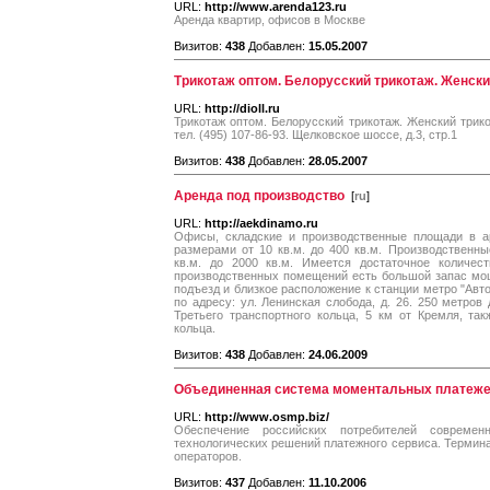
URL:
http://www.arenda123.ru
Аренда квартир, офисов в Москве
Визитов:
438
Добавлен:
15.05.2007
Трикотаж оптом. Белорусский трикотаж. Женский
URL:
http://dioll.ru
Трикотаж оптом. Белорусский трикотаж. Женский трико
тел. (495) 107-86-93. Щелковское шоссе, д.3, стр.1
Визитов:
438
Добавлен:
28.05.2007
Аренда под производство
[
ru
]
URL:
http://aekdinamo.ru
Офисы, складские и производственные площади в а
размерами от 10 кв.м. до 400 кв.м. Производственн
кв.м. до 2000 кв.м. Имеется достаточное количес
производственных помещений есть большой запас мо
подъезд и близкое расположение к станции метро "Авто
по адресу: ул. Ленинская слобода, д. 26. 250 метров
Третьего транспортного кольца, 5 км от Кремля, та
кольца.
Визитов:
438
Добавлен:
24.06.2009
Объединенная система моментальных платеж
URL:
http://www.osmp.biz/
Обеспечение российских потребителей совреме
технологических решений платежного сервиса. Термина
операторов.
Визитов:
437
Добавлен:
11.10.2006