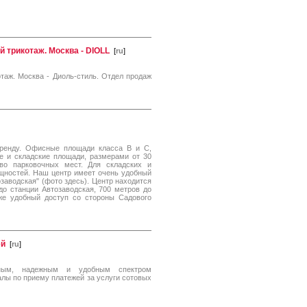
 трикотаж. Москва - DIOLL
[
ru
]
таж. Москва - Диоль-стиль. Отдел продаж
ренду. Офисные площади класса B и C,
ые и складские площади, размерами от 30
тво парковочных мест. Для складских и
щностей. Наш центр имеет очень удобный
заводская" (фото здесь). Центр находится
 до станции Автозаводская, 700 метров до
кже удобный доступ со стороны Садового
ей
[
ru
]
нным, надежным и удобным спектром
лы по приему платежей за услуги сотовых