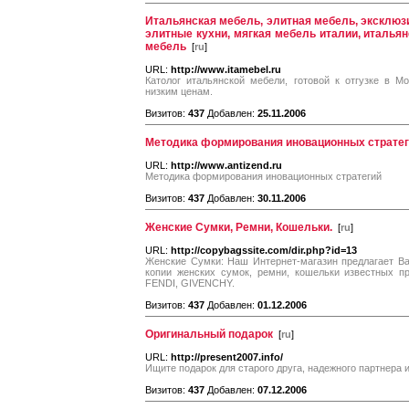
Итальянская мебель, элитная мебель, эксклюз
элитные кухни, мягкая мебель италии, итальян
мебель
[
ru
]
URL:
http://www.itamebel.ru
Католог итальянской мебели, готовой к отгузке в М
низким ценам.
Визитов:
437
Добавлен:
25.11.2006
Методика формирования иновационных страте
URL:
http://www.antizend.ru
Методика формирования иновационных стратегий
Визитов:
437
Добавлен:
30.11.2006
Женские Сумки, Ремни, Кошельки.
[
ru
]
URL:
http://copybagssite.com/dir.php?id=13
Женские Сумки: Наш Интернет-магазин предлагает В
копии женских сумок, ремни, кошельки известных п
FENDI, GIVENCHY.
Визитов:
437
Добавлен:
01.12.2006
Оригинальный подарок
[
ru
]
URL:
http://present2007.info/
Ищите подарок для старого друга, надежного партнера и
Визитов:
437
Добавлен:
07.12.2006