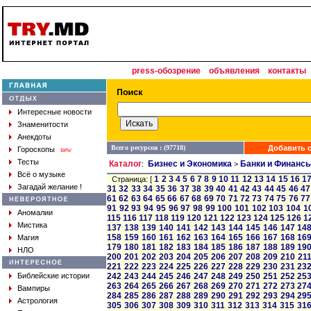
press-обозрение
объявления
контакты
Интересные новости
Знаменитости
Анекдоты
Всего ресурсов : (97718)
Добавить с
Гороскопы
new
Тесты
Каталог
Бизнес и Экономика
Банки и Финанс
:
>
Всё о музыке
1
2
3
4
5
6
7
8
9
10
11
12
13
14
15
16
1
Страница: [
Загадай желание !
31
32
33
34
35
36
37
38
39
40
41
42
43
44
45
46
47
61
62
63
64
65
66
67
68
69
70
71
72
73
74
75
76
77
91
92
93
94
95
96
97
98
99
100
101
102
103
104
1
Аномалии
115
116
117
118
119
120
121
122
123
124
125
126
1
Мистика
137
138
139
140
141
142
143
144
145
146
147
14
158
159
160
161
162
163
164
165
166
167
168
16
Магия
179
180
181
182
183
184
185
186
187
188
189
19
НЛО
200
201
202
203
204
205
206
207
208
209
210
21
221
222
223
224
225
226
227
228
229
230
231
23
Библейские истории
242
243
244
245
246
247
248
249
250
251
252
25
263
264
265
266
267
268
269
270
271
272
273
27
Вампиры
284
285
286
287
288
289
290
291
292
293
294
29
Астрология
305
306
307
308
309
310
311
312
313
314
315
31