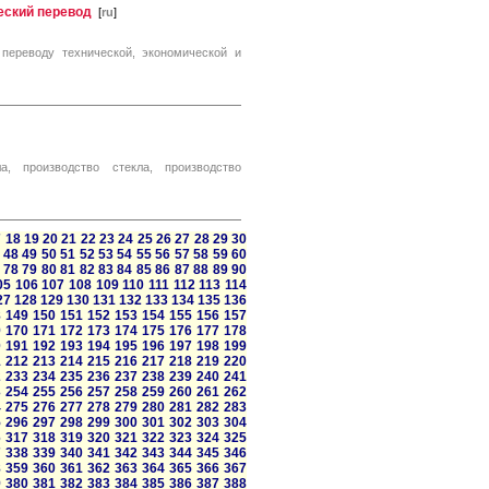
еский перевод
[
ru
]
переводу технической, экономической и
а, производство стекла, производство
7
18
19
20
21
22
23
24
25
26
27
28
29
30
48
49
50
51
52
53
54
55
56
57
58
59
60
78
79
80
81
82
83
84
85
86
87
88
89
90
05
106
107
108
109
110
111
112
113
114
27
128
129
130
131
132
133
134
135
136
8
149
150
151
152
153
154
155
156
157
9
170
171
172
173
174
175
176
177
178
0
191
192
193
194
195
196
197
198
199
1
212
213
214
215
216
217
218
219
220
2
233
234
235
236
237
238
239
240
241
3
254
255
256
257
258
259
260
261
262
4
275
276
277
278
279
280
281
282
283
5
296
297
298
299
300
301
302
303
304
6
317
318
319
320
321
322
323
324
325
7
338
339
340
341
342
343
344
345
346
8
359
360
361
362
363
364
365
366
367
9
380
381
382
383
384
385
386
387
388