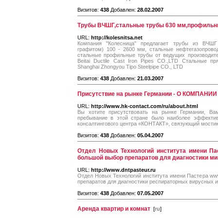
Визитов:
438
Добавлен:
28.02.2007
Трубы ВЧШГ,стальные трубы 630 мм,профильн
URL:
http://kolesnitsa.net
Компания "Колесница" предлагает трубы из ВЧШ
графитом) 100 - 2600 мм, стальные нефтегазопров
стальные профильные трубы от ведущих производите
Beitai Ductile Cast Iron Pipes CO.,LTD Стальные 
Shanghai Zhongyou Tipo Steelpipe CO., LTD
Визитов:
438
Добавлен:
21.03.2007
Присутствие на рынке Германии - О КОМПАНИИ
URL:
http://www.hk-contact.com/ru/about.html
Вы хотите присутствовать на рынке Германии, В
пребывание в этой стране было наиболее эффекти
консалтингового центра «КОНТАКТ», связующий мостик
Визитов:
438
Добавлен:
05.04.2007
Отдел Новых Технологий института имени Паст
большой выбор препаратов для диагностики ми
URL:
http://www.dntpasteur.ru
Отдел Новых Технологий института имени Пастера www.
препаратов для диагностики респираторных вирусных и
Визитов:
438
Добавлен:
07.05.2007
Аренда квартир и комнат
[
ru
]