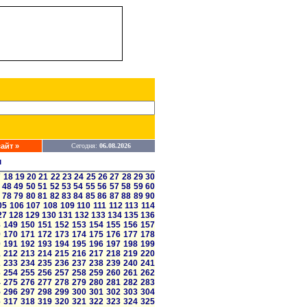
айт »
Сегодня:
06.08.2026
ы
7
18
19
20
21
22
23
24
25
26
27
28
29
30
48
49
50
51
52
53
54
55
56
57
58
59
60
78
79
80
81
82
83
84
85
86
87
88
89
90
05
106
107
108
109
110
111
112
113
114
27
128
129
130
131
132
133
134
135
136
8
149
150
151
152
153
154
155
156
157
9
170
171
172
173
174
175
176
177
178
0
191
192
193
194
195
196
197
198
199
1
212
213
214
215
216
217
218
219
220
2
233
234
235
236
237
238
239
240
241
3
254
255
256
257
258
259
260
261
262
4
275
276
277
278
279
280
281
282
283
5
296
297
298
299
300
301
302
303
304
6
317
318
319
320
321
322
323
324
325