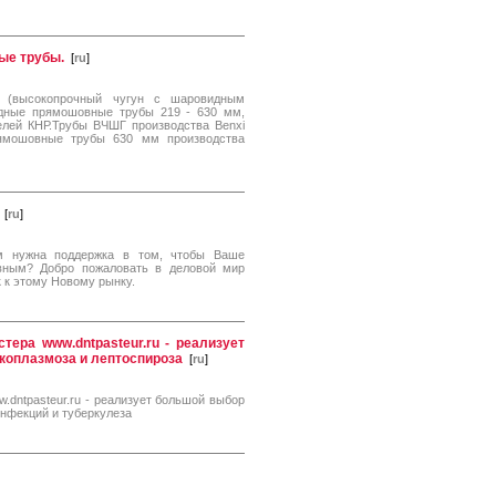
ые трубы.
[
ru
]
Г (высокопрочный чугун с шаровидным
одные прямошовные трубы 219 - 630 мм,
лей КНР.Трубы ВЧШГ производства Benxi
прямошовные трубы 630 мм производства
[
ru
]
ам нужна поддержка в том, чтобы Ваше
вным? Добро пожаловать в деловой мир
 к этому Новому рынку.
ера www.dntpasteur.ru - реализует
коплазмоза и лептоспироза
[
ru
]
dntpasteur.ru - реализует большой выбор
нфекций и туберкулеза