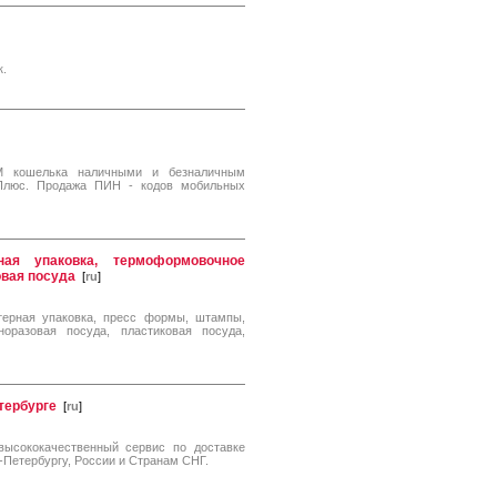
к.
 кошелька наличными и безналичным
Плюс. Продажа ПИН - кодов мобильных
ная упаковка, термоформовочное
овая посуда
[
ru
]
стерная упаковка, пресс формы, штампы,
оразовая посуда, пластиковая посуда,
тербурге
[
ru
]
ысококачественный сервис по доставке
-Петербургу, России и Странам СНГ.