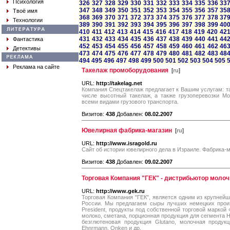
Психология
326
327
328
329
330
331
332
333
334
335
336
33
347
348
349
350
351
352
353
354
355
356
357
35
Твоё имя
368
369
370
371
372
373
374
375
376
377
378
37
Технологии
389
390
391
392
393
394
395
396
397
398
399
40
410
411
412
413
414
415
416
417
418
419
420
42
431
432
433
434
435
436
437
438
439
440
441
44
Фантастика
452
453
454
455
456
457
458
459
460
461
462
46
Детективы
473
474
475
476
477
478
479
480
481
482
483
48
494
495
496
497
498
499
500
501
502
503
504
505
Реклама на сайте
Такелаж промоборудования
[
ru
]
URL:
http://takelag.net
Компания Спецтакелаж предлагает к Вашим услугам: т
числе высотный такелаж, а также грузоперевозки Мо
всеми видами грузового транспорта.
Визитов:
438
Добавлен:
08.02.2007
Ювелирная фабрика-магазин
[
ru
]
URL:
http://www.isragold.ru
Сайт об истории ювелирного дела в Израиле. Фабрика-
Визитов:
438
Добавлен:
09.02.2007
Торговая Компания "ГЕК" - дистрибьютор молоч
URL:
http://www.gek.ru
Торговая Компания "ГЕК", является одним из крупней
России. Мы предлагаем сыры лучших немецких произво
President, продукты под собственной торговой маркой 
молоко, сметана, порционная продукция для сегмента H
безглютеновая продукция Glutano, молочная продук
Ehnrmann, Onken и др.