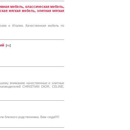
ивная мебель, классическая мебель,
ская мягкая мебель, элитная мягкая
оскве и Италии. Качественная мебель по
гий
[
ru
]
ашему вниманию качественные и элитные
роизводителей CHRISTIAN DIOR, CELINE,
ли близкого родственника. Вам сюда!!!!!