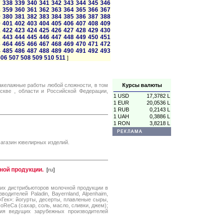
7
338
339
340
341
342
343
344
345
346
8
359
360
361
362
363
364
365
366
367
9
380
381
382
383
384
385
386
387
388
0
401
402
403
404
405
406
407
408
409
1
422
423
424
425
426
427
428
429
430
2
443
444
445
446
447
448
449
450
451
3
464
465
466
467
468
469
470
471
472
4
485
486
487
488
489
490
491
492
493
506
507
508
509
510
511
]
акелажные работы любой сложности, в том
Курсы валюты
скве , области и Российской Федерации,
1 USD
17,3782 L
1 EUR
20,0536 L
1 RUB
0,2143 L
1 UAH
0,3886 L
1 RON
3,8218 L
магазин ювелирных изделий.
ной продукции.
[
ru
]
ших дистрибьюторов молочной продукции в
дителей Paladin, Bayernland, Alpenhaim,
«Гек»: йогурты, десерты, плавленые сыры,
oReCa (сахар, соль, масло, сливки, джем);
ция ведущих зарубежных производителей