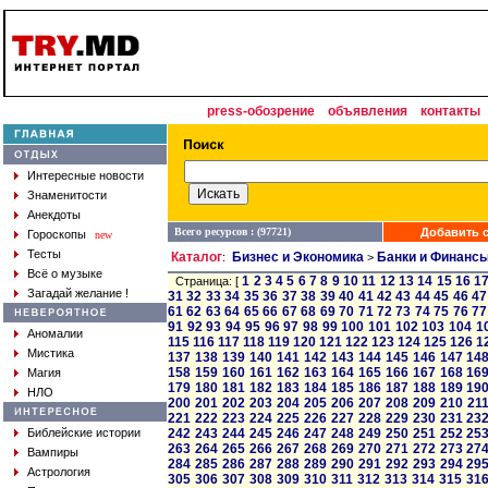
press-обозрение
объявления
контакты
Интересные новости
Знаменитости
Анекдоты
Всего ресурсов : (97721)
Добавить с
Гороскопы
new
Тесты
Каталог
Бизнес и Экономика
Банки и Финанс
:
>
Всё о музыке
1
2
3
4
5
6
7
8
9
10
11
12
13
14
15
16
1
Страница: [
Загадай желание !
31
32
33
34
35
36
37
38
39
40
41
42
43
44
45
46
47
61
62
63
64
65
66
67
68
69
70
71
72
73
74
75
76
77
91
92
93
94
95
96
97
98
99
100
101
102
103
104
1
Аномалии
115
116
117
118
119
120
121
122
123
124
125
126
1
Мистика
137
138
139
140
141
142
143
144
145
146
147
14
158
159
160
161
162
163
164
165
166
167
168
16
Магия
179
180
181
182
183
184
185
186
187
188
189
19
НЛО
200
201
202
203
204
205
206
207
208
209
210
21
221
222
223
224
225
226
227
228
229
230
231
23
Библейские истории
242
243
244
245
246
247
248
249
250
251
252
25
263
264
265
266
267
268
269
270
271
272
273
27
Вампиры
284
285
286
287
288
289
290
291
292
293
294
29
Астрология
305
306
307
308
309
310
311
312
313
314
315
31