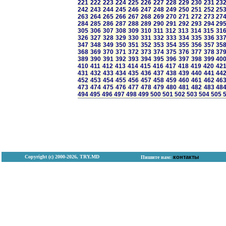
221
222
223
224
225
226
227
228
229
230
231
23
242
243
244
245
246
247
248
249
250
251
252
25
263
264
265
266
267
268
269
270
271
272
273
27
284
285
286
287
288
289
290
291
292
293
294
29
305
306
307
308
309
310
311
312
313
314
315
31
326
327
328
329
330
331
332
333
334
335
336
33
347
348
349
350
351
352
353
354
355
356
357
35
368
369
370
371
372
373
374
375
376
377
378
37
389
390
391
392
393
394
395
396
397
398
399
40
410
411
412
413
414
415
416
417
418
419
420
42
431
432
433
434
435
436
437
438
439
440
441
44
452
453
454
455
456
457
458
459
460
461
462
46
473
474
475
476
477
478
479
480
481
482
483
48
494
495
496
497
498
499
500
501
502
503
504
505
Copyright (с) 2000-2026, TRY.MD
контакты
Пишите нам: