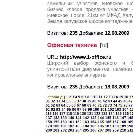
земельных участков киевское шо
бизнес класса продажа участков 
киевское шоссе, 21км от МКАД Кал
Земля калужское шоссе коттеджные 
Визитов:
235
Добавлен:
12.08.2009
Офисная техника
[
ru
]
URL:
http://www.1-office.ru
Широкий выбор офисного и бан
уничтожители документов, ламинат
копировальные аппараты
Визитов:
235
Добавлен:
18.08.2009
1
2
3
4
5
6
7
8
9
10
11
12
13
14
15
16
1
Страница: [
31
32
33
34
35
36
37
38
39
40
41
42
43
44
45
46
47
61
62
63
64
65
66
67
68
69
70
71
72
73
74
75
76
77
91
92
93
94
95
96
97
98
99
100
101
102
103
104
1
115
116
117
118
119
120
121
122
123
124
125
126
1
137
138
139
140
141
142
143
144
145
146
147
14
158
159
160
161
162
163
164
165
166
167
168
16
179
180
181
182
183
184
185
186
187
188
189
19
200
201
202
203
204
205
206
207
208
209
210
21