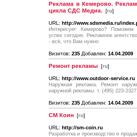
Реклама в Кемерово. Реклам
цикла СДС Медиа.
[
ru
]
URL:
http://www.sdsmedia.ru/index
Интересует Кемерово? Поможем 
успех сегодня. Рекламное агентст
- всё, что Вам нужно
Визитов:
235
Добавлен:
14.04.2009
Ремонт рекламы
[
ru
]
URL:
http://www.outdoor-service.ru
Наружная реклама. Ремонт наруж
наружной рекламы. т. (495) 223-2327
Визитов:
235
Добавлен:
14.04.2009
СМ Коин
[
ru
]
URL:
http://sm-coin.ru
Разработка и производство и прод