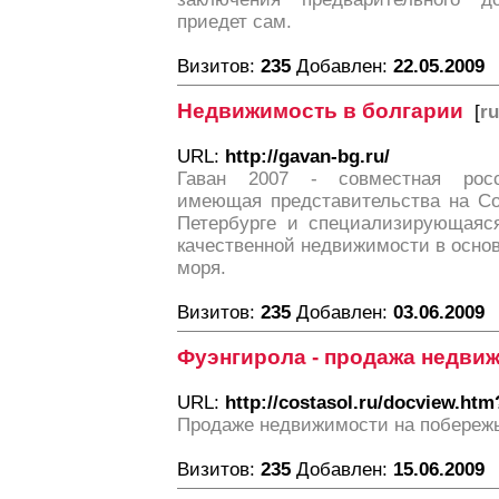
приедет сам.
Визитов:
235
Добавлен:
22.05.2009
Недвижимость в болгарии
[
ru
URL:
http://gavan-bg.ru/
Гаван 2007 - совместная росс
имеющая представительства на Со
Петербурге и специализирующаяс
качественной недвижимости в осно
моря.
Визитов:
235
Добавлен:
03.06.2009
Фуэнгирола - продажа недви
URL:
http://costasol.ru/docview.ht
Продаже недвижимости на побережь
Визитов:
235
Добавлен:
15.06.2009