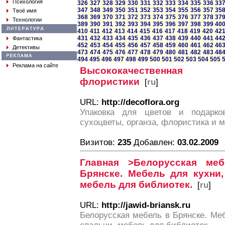
Психология
326
327
328
329
330
331
332
333
334
335
336
33
347
348
349
350
351
352
353
354
355
356
357
35
Твоё имя
368
369
370
371
372
373
374
375
376
377
378
37
Технологии
389
390
391
392
393
394
395
396
397
398
399
40
410
411
412
413
414
415
416
417
418
419
420
42
431
432
433
434
435
436
437
438
439
440
441
44
Фантастика
452
453
454
455
456
457
458
459
460
461
462
46
Детективы
473
474
475
476
477
478
479
480
481
482
483
48
494
495
496
497
498
499
500
501
502
503
504
505
Реклама на сайте
Высококачественная
флористики
[
ru
]
URL:
http://decoflora.org
Упаковка для цветов и подарков
сухоцветы, органза, флористика и м
Визитов:
235
Добавлен:
03.02.2009
Главная >Белорусская м
Брянске. Мебель для кухни,
мебель для библиотек.
[
ru
]
URL:
http://jawid-briansk.ru
Белорусская мебель в Брянске. Ме