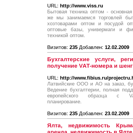
URL:
http://www.viss.ru
Бытовая техника оптом - основна
же мы занимаемся торговлей быт
хозтоварами оптом и посудой оп
оптовые базы, универмаги и ф
техникой оптом.
Визитов:
235
Добавлен:
12.02.2009
Бухгалтерские услуги, ре
получение VAT-номера и шенг
URL:
http://www.fibius.ru/projectru.
Латвийские ООО и АО на заказ, бу
Ведение бухгалтерии, полная под
европейского образца с VAT
планирование.
Визитов:
235
Добавлен:
23.02.2009
Ялта, недвижимость Крыма
аренда, недвижимость в Ялте