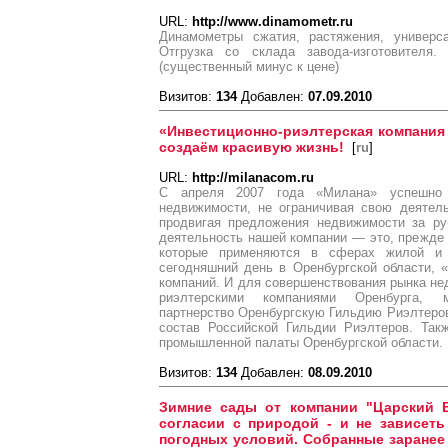
URL:
http://www.dinamometr.ru
Динамометры сжатия, растяжения, универса
Отгрузка со склада завода-изготовителя.
(существенный минус к цене)
Визитов:
134
Добавлен:
07.09.2010
«Инвестиционно-риэлтерская компания
создаём красивую жизнь!
[
ru
]
URL:
http://milanacom.ru
С апреля 2007 года «Милана» успешно
недвижимости, не ограничивая свою деятель
продвигая предложения недвижимости за ру
деятельность нашей компании — это, прежде 
которые применяются в сферах жилой и 
сегодняшний день в Оренбургской области,
компаний. И для совершенствования рынка н
риэлтерскими компаниями Оренбурга, 
партнерство Оренбургскую Гильдию Риэлтеров,
состав Российской Гильдии Риэлтеров. Так
промышленной палаты Оренбургской области.
Визитов:
134
Добавлен:
08.09.2010
Зимние сады от компании "Царский 
согласии с природой - и не зависеть
погодных условий. Собранные заранее