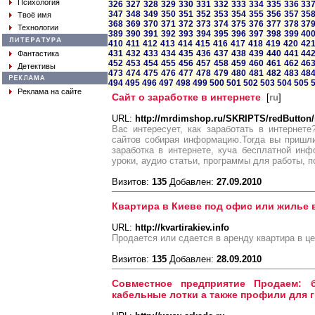
Психология
326
327
328
329
330
331
332
333
334
335
336
33
347
348
349
350
351
352
353
354
355
356
357
35
Твоё имя
368
369
370
371
372
373
374
375
376
377
378
37
Технологии
389
390
391
392
393
394
395
396
397
398
399
40
410
411
412
413
414
415
416
417
418
419
420
42
431
432
433
434
435
436
437
438
439
440
441
44
Фантастика
452
453
454
455
456
457
458
459
460
461
462
46
Детективы
473
474
475
476
477
478
479
480
481
482
483
48
494
495
496
497
498
499
500
501
502
503
504
505
Реклама на сайте
Сайт о заработке в интернете
[
ru
]
URL:
http://mrdimshop.ru/SKRIPTS/redButton
Вас интересует, как заработать в интернет
сайтов собирая информацию.Тогда вы пришл
заработка в интернете, куча бесплатной инф
уроки, аудио статьи, программы для работы, п
Визитов:
135
Добавлен:
27.09.2010
Квартира в Киеве под офис или жилье 
URL:
http://kvartirakiev.info
Продается или сдается в аренду квартира в це
Визитов:
135
Добавлен:
28.09.2010
Совместное предприятие Продаем: 
кабельные лотки а также профили для 