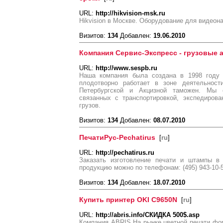
URL:
http://hikvision-msk.ru
Hikvision в Москве. Оборудование для видеон
Визитов:
134
Добавлен:
19.06.2010
Компания Сервис-Экспресс - грузовые 
URL:
http://www.sespb.ru
Наша компания была создана в 1998 году 
плодотворно работает в зоне деятельности
Петербургской и Акцизной таможен. Мы 
связанных с транспортировкой, экспедиро
грузов.
Визитов:
134
Добавлен:
08.07.2010
ПечатиРус-Pechatirus
[
ru
]
URL:
http://pechatirus.ru
Заказать изготовление печати и штампы в
продукцию можно по телефонам: (495) 943-10-50,
Визитов:
134
Добавлен:
18.07.2010
Купить принтер OKI C9650N
[
ru
]
URL:
http://abris.info/СКИДКА 500$.asp
Компания ABRIS На рынке цветной печати фор