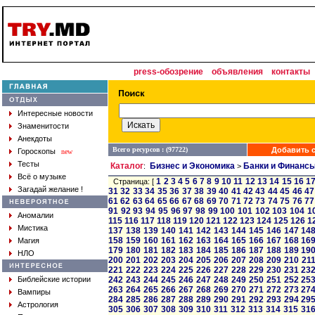
press-обозрение
объявления
контакты
Интересные новости
Знаменитости
Анекдоты
Всего ресурсов : (97722)
Добавить с
Гороскопы
new
Тесты
Каталог
Бизнес и Экономика
Банки и Финанс
:
>
Всё о музыке
1
2
3
4
5
6
7
8
9
10
11
12
13
14
15
16
1
Страница: [
Загадай желание !
31
32
33
34
35
36
37
38
39
40
41
42
43
44
45
46
47
61
62
63
64
65
66
67
68
69
70
71
72
73
74
75
76
77
91
92
93
94
95
96
97
98
99
100
101
102
103
104
1
Аномалии
115
116
117
118
119
120
121
122
123
124
125
126
1
Мистика
137
138
139
140
141
142
143
144
145
146
147
14
158
159
160
161
162
163
164
165
166
167
168
16
Магия
179
180
181
182
183
184
185
186
187
188
189
19
НЛО
200
201
202
203
204
205
206
207
208
209
210
21
221
222
223
224
225
226
227
228
229
230
231
23
Библейские истории
242
243
244
245
246
247
248
249
250
251
252
25
263
264
265
266
267
268
269
270
271
272
273
27
Вампиры
284
285
286
287
288
289
290
291
292
293
294
29
Астрология
305
306
307
308
309
310
311
312
313
314
315
31