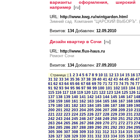
варианты оформления, широкий
например
[
ru
]
URL:
http://www.kwg.ru/wintgarden.html
Зимний сад. Компания "ЦАРСКИЙ ВЫБОРЪ". (4
Визитов:
134
Добавлен:
12.09.2010
Дизайн квартир в Сочи
[
ru
]
URL:
http://www.flux-haus.ru
Ремонт Сочи
Визитов:
134
Добавлен:
27.09.2010
1
2
3
4
5
6
7
8
9
10
11
12
13
14
15
16
1
Страница: [
31
32
33
34
35
36
37
38
39
40
41
42
43
44
45
46
47
61
62
63
64
65
66
67
68
69
70
71
72
73
74
75
76
77
91
92
93
94
95
96
97
98
99
100
101
102
103
104
1
115
116
117
118
119
120
121
122
123
124
125
126
1
137
138
139
140
141
142
143
144
145
146
147
14
158
159
160
161
162
163
164
165
166
167
168
16
179
180
181
182
183
184
185
186
187
188
189
19
200
201
202
203
204
205
206
207
208
209
210
21
221
222
223
224
225
226
227
228
229
230
231
23
242
243
244
245
246
247
248
249
250
251
252
25
263
264
265
266
267
268
269
270
271
272
273
27
284
285
286
287
288
289
290
291
292
293
294
29
305
306
307
308
309
310
311
312
313
314
315
31
326
327
328
329
330
331
332
333
334
335
336
33