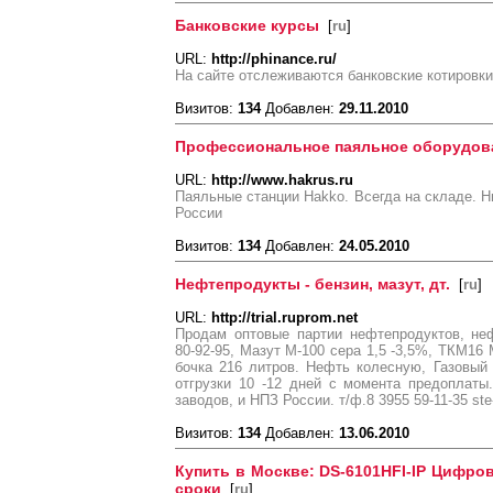
Банковские курсы
[
ru
]
URL:
http://phinance.ru/
На сайте отслеживаются банковские котировки
Визитов:
134
Добавлен:
29.11.2010
Профессиональное паяльное оборудов
URL:
http://www.hakrus.ru
Паяльные станции Hakko. Всегда на складе. Н
России
Визитов:
134
Добавлен:
24.05.2010
Нефтепродукты - бензин, мазут, дт.
[
ru
]
URL:
http://trial.ruprom.net
Продам оптовые партии нефтепродуктов, неф
80-92-95, Мазут М-100 сера 1,5 -3,5%, ТКМ16
бочка 216 литров. Нефть колесную, Газовый
отгрузки 10 -12 дней с момента предоплаты
заводов, и НПЗ России. т/ф.8 3955 59-11-35 st
Визитов:
134
Добавлен:
13.06.2010
Купить в Моcкве: DS-6101HFI-IP Цифро
сроки
[
ru
]