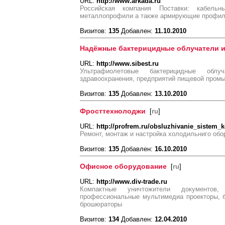
URL:
http://www.arkada.ru
Российская компания Поставки: кабель
металлопрофили а также армирующие профил
Визитов:
135
Добавлен:
11.10.2010
Надёжные бактерицидные облучатели 
URL:
http://www.sibest.ru
Ультрафиолетовые бактерицидные обл
здравоохранения, предприятий пищевой промы
Визитов:
135
Добавлен:
13.10.2010
Фросттехнолоджи
[
ru
]
URL:
http://profrem.ru/obsluzhivanie_sistem_
Ремонт, монтаж и настройка холодильниго обо
Визитов:
135
Добавлен:
16.10.2010
Офисное оборудование
[
ru
]
URL:
http://www.div-trade.ru
Компактные уничтожители документов, 
профессиональные мультимедиа проекторы, 
брошюраторы
Визитов:
134
Добавлен:
12.04.2010