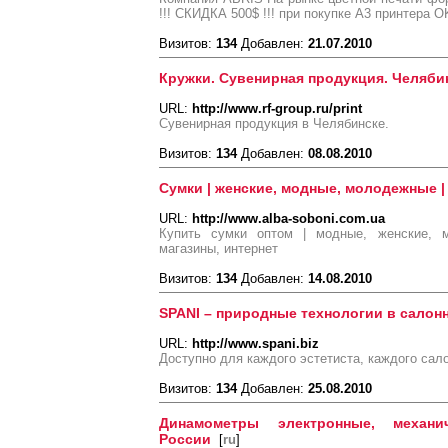
!!! CКИДКА 500$ !!! при покупке A3 принтера 
Визитов:
134
Добавлен:
21.07.2010
Кружки. Сувенирная продукция. Челяби
URL:
http://www.rf-group.ru/print
Сувенирная продукция в Челябинске.
Визитов:
134
Добавлен:
08.08.2010
Сумки | женские, модные, молодежные |
URL:
http://www.alba-soboni.com.ua
Купить сумки оптом | модные, женские, м
магазины, интернет
Визитов:
134
Добавлен:
14.08.2010
SPANI – природные технологии в салон
URL:
http://www.spani.biz
Доступно для каждого эстетиста, каждого сало
Визитов:
134
Добавлен:
25.08.2010
Динамометры электронные, механи
России
[
ru
]