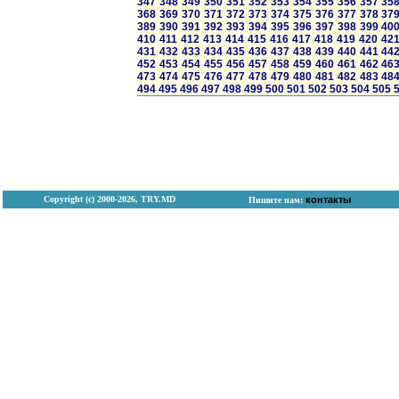
347
348
349
350
351
352
353
354
355
356
357
35
368
369
370
371
372
373
374
375
376
377
378
37
389
390
391
392
393
394
395
396
397
398
399
40
410
411
412
413
414
415
416
417
418
419
420
42
431
432
433
434
435
436
437
438
439
440
441
44
452
453
454
455
456
457
458
459
460
461
462
46
473
474
475
476
477
478
479
480
481
482
483
48
494
495
496
497
498
499
500
501
502
503
504
505
Copyright (с) 2000-2026, TRY.MD
контакты
Пишите нам: