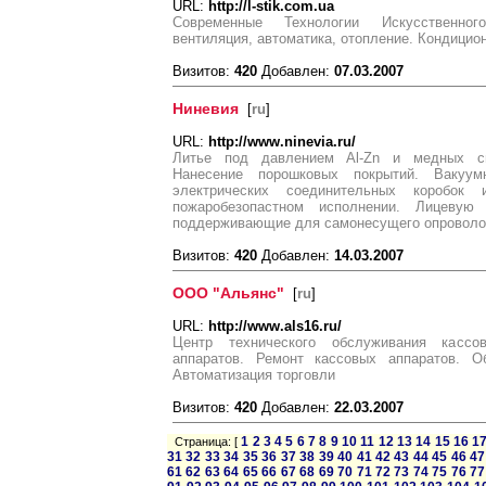
URL:
http://l-stik.com.ua
Современные Технологии Искусственног
вентиляция, автоматика, отопление. Кондицио
Визитов:
420
Добавлен:
07.03.2007
Ниневия
[
ru
]
URL:
http://www.ninevia.ru/
Литье под давлением Al-Zn и медных сп
Нанесение порошковых покрытий. Вакуум
электрических соединительных коробо
пожаробезопастном исполнении. Лицевую
поддерживающие для самонесущего опроволок
Визитов:
420
Добавлен:
14.03.2007
ООО "Альянс"
[
ru
]
URL:
http://www.als16.ru/
Центр технического обслуживания кассо
аппаратов. Ремонт кассовых аппаратов. О
Автоматизация торговли
Визитов:
420
Добавлен:
22.03.2007
1
2
3
4
5
6
7
8
9
10
11
12
13
14
15
16
1
Страница: [
31
32
33
34
35
36
37
38
39
40
41
42
43
44
45
46
47
61
62
63
64
65
66
67
68
69
70
71
72
73
74
75
76
77