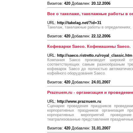
Визитов:
420
Добавлен:
20.12.2006
Все о такелаже, такелажные работы в 
URL:
http://takelag.net/?id=31
Такелаж, такелажные работы в определениях, 
Визитов:
420
Добавлен:
22.12.2006
Кофеварки Saeco. Кофемашины Saeco.
URL:
http://saeco.ristretto.ru/royal_classic.htm
Компания Saeco производит широкий с
соответствующих самым разнообразным тре
кофеварок Saeco до полностью автоматичес
кофейного оборудования Saeco.
Визитов:
420
Добавлен:
24.01.2007
Praznuem.ru - организация и проведени
URL:
http://www.praznuem.ru
Сценарии проведения праздников проведени
корпоративных праздников организация пр
корпоративных мероприятий проведени
театрализованные представления праздничны
Визитов:
420
Добавлен:
31.01.2007