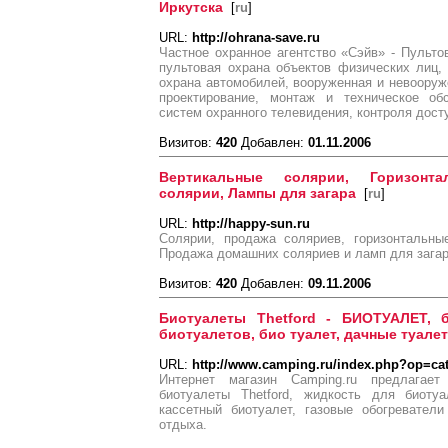
Иркутска
[
ru
]
URL:
http://ohrana-save.ru
Частное охранное агентство «Сэйв» - Пульто
пультовая охрана объектов физических лиц,
охрана автомобилей, вооруженная и невооруж
проектирование, монтаж и техническое об
систем охранного телевидения, контроля дост
Визитов:
420
Добавлен:
01.11.2006
Вертикальные солярии, Горизонт
солярии, Лампы для загара
[
ru
]
URL:
http://happy-sun.ru
Солярии, продажа соляриев, горизонтальны
Продажа домашних соляриев и ламп для загар
Визитов:
420
Добавлен:
09.11.2006
Биотуалеты Thetford - БИОТУАЛЕТ, б
биотуалетов, био туалет, дачные туале
URL:
http://www.camping.ru/index.php?op=ca
Интернет магазин Camping.ru предлагае
биотуалеты Thetford, жидкость для биотуа
кассетный биотуалет, газовые обогревател
отдыха.