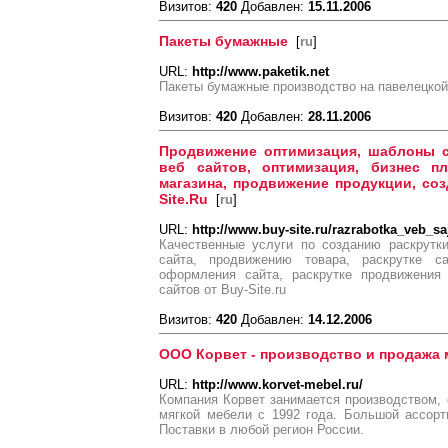
Визитов:
420
Добавлен:
15.11.2006
Пакеты бумажные
[
ru
]
URL:
http://www.paketik.net
Пакеты бумажные производство на павелецкой
Визитов:
420
Добавлен:
28.11.2006
Продвижение оптимизация, шаблоны с
веб сайтов, оптимизация, бизнес п
магазина, продвижение продукции, соз
Site.Ru
[
ru
]
URL:
http://www.buy-site.ru/razrabotka_veb_sa
Качественные услуги по созданию раскрутк
сайта, продвижению товара, раскрутке 
оформления сайта, раскрутке продвижения 
сайтов от Buy-Site.ru
Визитов:
420
Добавлен:
14.12.2006
ООО Корвет - производство и продажа 
URL:
http://www.korvet-mebel.ru/
Компания Корвет занимается производством,
мягкой мебели с 1992 года. Большой ассорт
Поставки в любой регион России.