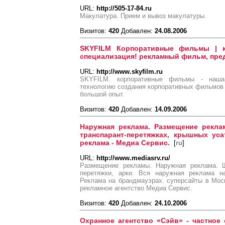
URL:
http://505-17-84.ru
Макулатура. Прием и вывоз макулатуры.
Визитов:
420
Добавлен:
24.08.2006
SKYFILM Корпоративные фильмы | к
специализация! рекламный фильм, пре
URL:
http://www.skyfilm.ru
SKYFILM. корпоративные фильмы - наша
технологию создания корпоративных фильмов д
большой опыт.
Визитов:
420
Добавлен:
14.09.2006
Наружная реклама. Размещение реклам
транспарант-перетяжках, крышных уса
реклама - Медиа Сервис.
[
ru
]
URL:
http://www.mediasrv.ru/
Размещение рекламы. Наружная реклама. Щ
перетяжки, арки. Вся наружная реклама на
Реклама на брандмауэрах. суперсайты в Мос
рекламное агентство Медиа Сервис.
Визитов:
420
Добавлен:
24.10.2006
Охранное агентство «Сэйв» - частное