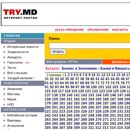
press-обозрение
объявления
контакты
Интересные новости
Знаменитости
Анекдоты
Всего ресурсов : (97721)
Добавить с
Гороскопы
new
Тесты
Каталог
Бизнес и Экономика
Банки и Финанс
:
>
Всё о музыке
1
2
3
4
5
6
7
8
9
10
11
12
13
14
15
16
1
Страница: [
Загадай желание !
31
32
33
34
35
36
37
38
39
40
41
42
43
44
45
46
47
61
62
63
64
65
66
67
68
69
70
71
72
73
74
75
76
77
91
92
93
94
95
96
97
98
99
100
101
102
103
104
1
Аномалии
115
116
117
118
119
120
121
122
123
124
125
126
1
Мистика
137
138
139
140
141
142
143
144
145
146
147
14
158
159
160
161
162
163
164
165
166
167
168
16
Магия
179
180
181
182
183
184
185
186
187
188
189
19
НЛО
200
201
202
203
204
205
206
207
208
209
210
21
221
222
223
224
225
226
227
228
229
230
231
23
Библейские истории
242
243
244
245
246
247
248
249
250
251
252
25
263
264
265
266
267
268
269
270
271
272
273
27
Вампиры
284
285
286
287
288
289
290
291
292
293
294
29
Астрология
305
306
307
308
309
310
311
312
313
314
315
31