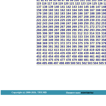
91
92
93
94
95
96
97
98
99
100
101
102
103
104
1
115
116
117
118
119
120
121
122
123
124
125
126
1
137
138
139
140
141
142
143
144
145
146
147
14
158
159
160
161
162
163
164
165
166
167
168
16
179
180
181
182
183
184
185
186
187
188
189
19
200
201
202
203
204
205
206
207
208
209
210
21
221
222
223
224
225
226
227
228
229
230
231
23
242
243
244
245
246
247
248
249
250
251
252
25
263
264
265
266
267
268
269
270
271
272
273
27
284
285
286
287
288
289
290
291
292
293
294
29
305
306
307
308
309
310
311
312
313
314
315
31
326
327
328
329
330
331
332
333
334
335
336
33
347
348
349
350
351
352
353
354
355
356
357
35
368
369
370
371
372
373
374
375
376
377
378
37
389
390
391
392
393
394
395
396
397
398
399
40
410
411
412
413
414
415
416
417
418
419
420
42
431
432
433
434
435
436
437
438
439
440
441
44
452
453
454
455
456
457
458
459
460
461
462
46
473
474
475
476
477
478
479
480
481
482
483
48
494
495
496
497
498
499
500
501
502
503
504
505
Copyright (с) 2000-2026, TRY.MD
контакты
Пишите нам: