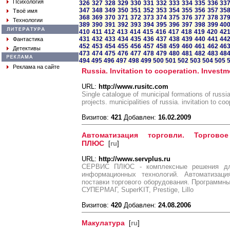
Психология
326
327
328
329
330
331
332
333
334
335
336
33
347
348
349
350
351
352
353
354
355
356
357
35
Твоё имя
368
369
370
371
372
373
374
375
376
377
378
37
Технологии
389
390
391
392
393
394
395
396
397
398
399
40
410
411
412
413
414
415
416
417
418
419
420
42
431
432
433
434
435
436
437
438
439
440
441
44
Фантастика
452
453
454
455
456
457
458
459
460
461
462
46
Детективы
473
474
475
476
477
478
479
480
481
482
483
48
494
495
496
497
498
499
500
501
502
503
504
505
Реклама на сайте
Russia. Invitation to cooperation. Investm
URL:
http://www.rusitc.com
Single catalogue of municipal formations of russi
projects. municipalities of russia. invitation to co
Визитов:
421
Добавлен:
16.02.2009
Автоматизация торговли. Торгов
ПЛЮС
[
ru
]
URL:
http://www.servplus.ru
СЕРВИС ПЛЮС - комплексные решения для
информационных технологий. Автоматизация
поставки торгового оборудования. Программны
СУПЕРМАГ, SuperKIT, Prestige, Lillo
Визитов:
420
Добавлен:
24.08.2006
Макулатура
[
ru
]