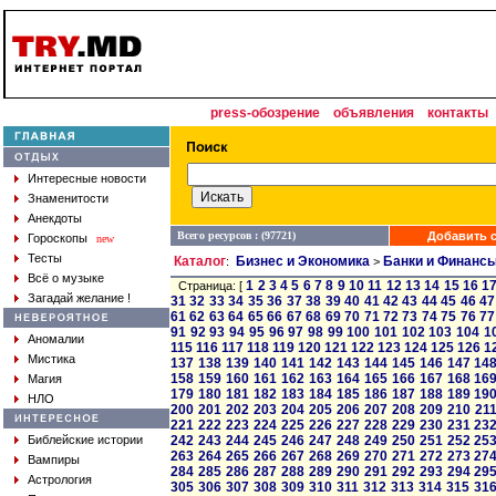
press-обозрение
объявления
контакты
Интересные новости
Знаменитости
Анекдоты
Всего ресурсов : (97721)
Добавить с
Гороскопы
new
Тесты
Каталог
Бизнес и Экономика
Банки и Финанс
:
>
Всё о музыке
1
2
3
4
5
6
7
8
9
10
11
12
13
14
15
16
1
Страница: [
Загадай желание !
31
32
33
34
35
36
37
38
39
40
41
42
43
44
45
46
47
61
62
63
64
65
66
67
68
69
70
71
72
73
74
75
76
77
91
92
93
94
95
96
97
98
99
100
101
102
103
104
1
Аномалии
115
116
117
118
119
120
121
122
123
124
125
126
1
Мистика
137
138
139
140
141
142
143
144
145
146
147
14
158
159
160
161
162
163
164
165
166
167
168
16
Магия
179
180
181
182
183
184
185
186
187
188
189
19
НЛО
200
201
202
203
204
205
206
207
208
209
210
21
221
222
223
224
225
226
227
228
229
230
231
23
Библейские истории
242
243
244
245
246
247
248
249
250
251
252
25
263
264
265
266
267
268
269
270
271
272
273
27
Вампиры
284
285
286
287
288
289
290
291
292
293
294
29
Астрология
305
306
307
308
309
310
311
312
313
314
315
31