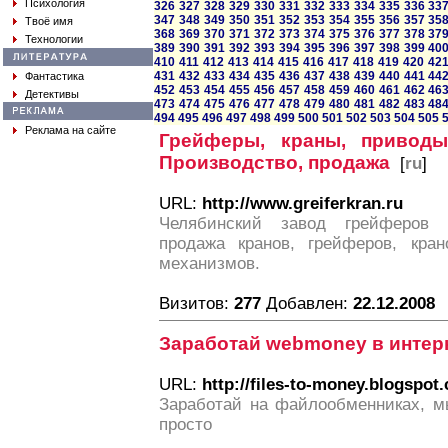
Психология
326
327
328
329
330
331
332
333
334
335
336
33
347
348
349
350
351
352
353
354
355
356
357
35
Твоё имя
368
369
370
371
372
373
374
375
376
377
378
37
Технологии
389
390
391
392
393
394
395
396
397
398
399
40
410
411
412
413
414
415
416
417
418
419
420
42
431
432
433
434
435
436
437
438
439
440
441
44
Фантастика
452
453
454
455
456
457
458
459
460
461
462
46
Детективы
473
474
475
476
477
478
479
480
481
482
483
48
494
495
496
497
498
499
500
501
502
503
504
505
Реклама на сайте
Грейферы, краны, приводы
Производство, продажа
[
ru
]
URL:
http://www.greiferkran.ru
Челябинский завод грейферов 
продажа кранов, грейферов, кран
механизмов.
Визитов:
277
Добавлен:
22.12.2008
Заработай webmoney в интер
URL:
http://files-to-money.blogspot
Заработай на файлообменниках, м
просто