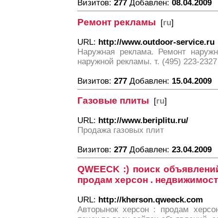
Визитов:
277
Добавлен:
08.04.2009
Ремонт рекламы
[
ru
]
URL:
http://www.outdoor-service.ru
Наружная реклама. Ремонт наружн
наружной рекламы. т. (495) 223-2327
Визитов:
277
Добавлен:
15.04.2009
Газовые плиты
[
ru
]
URL:
http://www.beriplitu.ru/
Продажа газовых плит
Визитов:
277
Добавлен:
23.04.2009
QWEECK :) поиск объявлений
продам херсон . недвижимость
URL:
http://kherson.qweeck.com
Авторынок херсон : продам херсо