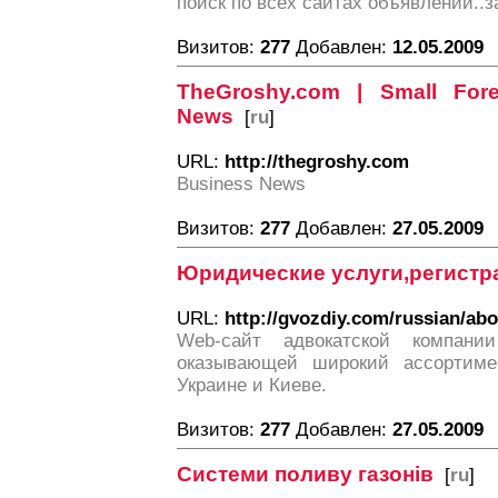
поиск по всех сайтах объявлений..за
Визитов:
277
Добавлен:
12.05.2009
TheGroshy.com | Small For
News
[
ru
]
URL:
http://thegroshy.com
Business News
Визитов:
277
Добавлен:
27.05.2009
Юридические услуги,регистр
URL:
http://gvozdiy.com/russian/abo
Web-сайт адвокатской компани
оказывающей широкий ассортиме
Украине и Киеве.
Визитов:
277
Добавлен:
27.05.2009
Системи поливу газонів
[
ru
]