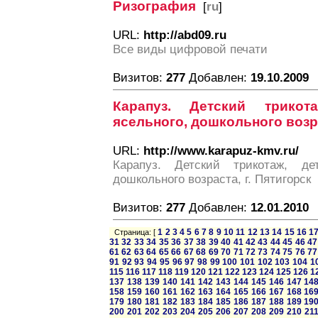
Ризография
[
ru
]
URL:
http://abd09.ru
Все виды цифровой печати
Визитов:
277
Добавлен:
19.10.2009
Карапуз. Детский трикот
ясельного, дошкольного возра
URL:
http://www.karapuz-kmv.ru/
Карапуз. Детский трикотаж, дет
дошкольного возраста, г. Пятигорск
Визитов:
277
Добавлен:
12.01.2010
1
2
3
4
5
6
7
8
9
10
11
12
13
14
15
16
1
Страница: [
31
32
33
34
35
36
37
38
39
40
41
42
43
44
45
46
47
61
62
63
64
65
66
67
68
69
70
71
72
73
74
75
76
77
91
92
93
94
95
96
97
98
99
100
101
102
103
104
1
115
116
117
118
119
120
121
122
123
124
125
126
1
137
138
139
140
141
142
143
144
145
146
147
14
158
159
160
161
162
163
164
165
166
167
168
16
179
180
181
182
183
184
185
186
187
188
189
19
200
201
202
203
204
205
206
207
208
209
210
21