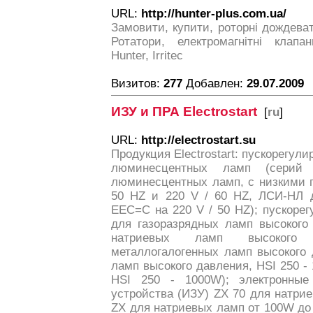
URL:
http://hunter-plus.com.ua/
Замовити, купити, роторні дождеват
Ротатори, електромагнітні клапа
Hunter, Irritec
Визитов:
277
Добавлен:
29.07.2009
ИЗУ и ПРА Electrostart
[
ru
]
URL:
http://electrostart.su
Продукция Electrostart: пускорегул
люминесцентных ламп (серий
люминесцентных ламп, с низкими п
50 HZ и 220 V / 60 HZ, ЛСИ-НЛ 
ЕЕС=C на 220 V / 50 HZ); пускоре
для газоразрядных ламп высокого
натриевых ламп высоког
металлогалогенных ламп высокого
ламп высокого давления, HSI 250 
HSI 250 - 1000W); электронны
устройства (ИЗУ) ZX 70 для натри
ZX для натриевых ламп от 100W до