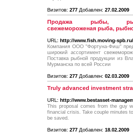
Визитов:
277
Добавлен:
27.02.2009
Продажа рыбы, рыб
свежемороженая рыба, рыбн
URL:
http://www.fish.moving-spb.ru
Компания ООО "Фортуна-Фиш" пред
широкий ассортимент свежеморож
Поставка рыбной продукции из Вла
Мурманска по всей России
Визитов:
277
Добавлен:
02.03.2009
Truly advanced investment stra
URL:
http://www.bestasset-managem
This proposal comes from the guy wh
financial crisis. Take couple minutes 
be saved.
Визитов:
277
Добавлен:
18.02.2009