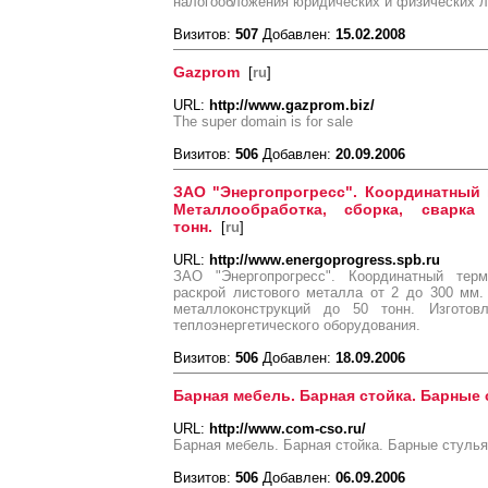
налогообложения юридических и физических л
Визитов:
507
Добавлен:
15.02.2008
Gazprom
[
ru
]
URL:
http://www.gazprom.biz/
The super domain is for sale
Визитов:
506
Добавлен:
20.09.2006
ЗАО "Энергопрогресс". Координатный 
Металлообработка, сборка, сварка
тонн.
[
ru
]
URL:
http://www.energoprogress.spb.ru
ЗАО "Энергопрогресс". Координатный терм
раскрой листового металла от 2 до 300 мм.
металлоконструкций до 50 тонн. Изготовл
теплоэнергетического оборудования.
Визитов:
506
Добавлен:
18.09.2006
Барная мебель. Барная стойка. Барные 
URL:
http://www.com-cso.ru/
Барная мебель. Барная стойка. Барные стулья
Визитов:
506
Добавлен:
06.09.2006