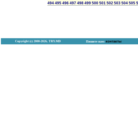
494
495
496
497
498
499
500
501
502
503
504
505
Copyright (с) 2000-2026, TRY.MD
контакты
Пишите нам: