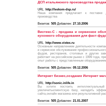
ДСП итальянского производства прода
URL:
http://leskom-dsp.ru/
Наша компания предлагает к поставке 
производства
Визитов:
505
Добавлен:
27.10.2006
Вистекс-С - продажа и сервисное обс
кухонного оборудования для фаст-фудо
URL:
http://www.vistex.ru
Основным направлением деятельности компан
и сервисное обслуживание профессионального
фудов, ресторанов, столовых и других за
работает на российском рынке с 1999 года, п
опыт работы с представленным оборудованием
Визитов:
505
Добавлен:
09.12.2006
Интернет бизнес,создание Интернет маг
URL:
http://sonic.inlife.in
Вы хотите постоить интеллектуальны
увеличитьклиентскую базу, наладить эффе
сайта,онлайн магазина или результативной ра
Визитов:
505
Добавлен:
21.01.2007