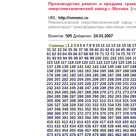
Производство ремонт и продажа тран
энергомеханический завод г. Москва
[
ru
URL:
http://nmemz.ru
Новомосковский энергомеханический завод п
ремонтирует трансформаторы масляные сило
Визитов:
505
Добавлен:
24.01.2007
1
2
3
4
5
6
7
8
9
10
11
12
13
14
15
16
1
Страница: [
31
32
33
34
35
36
37
38
39
40
41
42
43
44
45
46
47
61
62
63
64
65
66
67
68
69
70
71
72
73
74
75
76
77
91
92
93
94
95
96
97
98
99
100
101
102
103
104
1
115
116
117
118
119
120
121
122
123
124
125
126
1
137
138
139
140
141
142
143
144
145
146
147
14
158
159
160
161
162
163
164
165
166
167
168
16
179
180
181
182
183
184
185
186
187
188
189
19
200
201
202
203
204
205
206
207
208
209
210
21
221
222
223
224
225
226
227
228
229
230
231
23
242
243
244
245
246
247
248
249
250
251
252
25
263
264
265
266
267
268
269
270
271
272
273
27
284
285
286
287
288
289
290
291
292
293
294
29
305
306
307
308
309
310
311
312
313
314
315
31
326
327
328
329
330
331
332
333
334
335
336
33
347
348
349
350
351
352
353
354
355
356
357
35
368
369
370
371
372
373
374
375
376
377
378
37
389
390
391
392
393
394
395
396
397
398
399
40
410
411
412
413
414
415
416
417
418
419
420
42
431
432
433
434
435
436
437
438
439
440
441
44
452
453
454
455
456
457
458
459
460
461
462
46
473
474
475
476
477
478
479
480
481
482
483
48