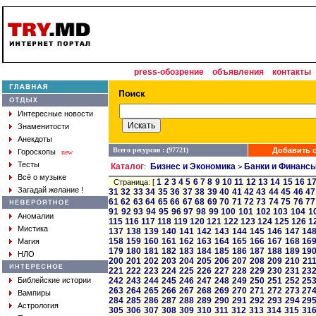
press-обозрение
объявления
контакты
Интересные новости
Знаменитости
Анекдоты
Всего ресурсов : (97721)
Добавить с
Гороскопы
new
Тесты
Каталог
Бизнес и Экономика
Банки и Финанс
:
>
Всё о музыке
1
2
3
4
5
6
7
8
9
10
11
12
13
14
15
16
1
Страница: [
Загадай желание !
31
32
33
34
35
36
37
38
39
40
41
42
43
44
45
46
47
61
62
63
64
65
66
67
68
69
70
71
72
73
74
75
76
77
91
92
93
94
95
96
97
98
99
100
101
102
103
104
1
Аномалии
115
116
117
118
119
120
121
122
123
124
125
126
1
Мистика
137
138
139
140
141
142
143
144
145
146
147
14
158
159
160
161
162
163
164
165
166
167
168
16
Магия
179
180
181
182
183
184
185
186
187
188
189
19
НЛО
200
201
202
203
204
205
206
207
208
209
210
21
221
222
223
224
225
226
227
228
229
230
231
23
Библейские истории
242
243
244
245
246
247
248
249
250
251
252
25
263
264
265
266
267
268
269
270
271
272
273
27
Вампиры
284
285
286
287
288
289
290
291
292
293
294
29
Астрология
305
306
307
308
309
310
311
312
313
314
315
31