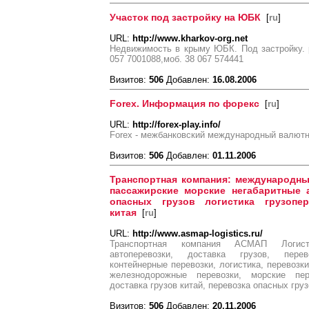
Участок под застройку на ЮБК
[
ru
]
URL:
http://www.kharkov-org.net
Недвижимость в крыму ЮБК. Под застройку. 
057 7001088,моб. 38 067 574441
Визитов:
506
Добавлен:
16.08.2006
Forex. Информация по форекс
[
ru
]
URL:
http://forex-play.info/
Forex - межбанковский международный валютн
Визитов:
506
Добавлен:
01.11.2006
Транспортная компания: международн
пассажирские морские негабаритные 
опасных грузов логистика грузопе
китая
[
ru
]
URL:
http://www.asmap-logistics.ru/
Транспортная компания АСМАП Логистик
автоперевозки, доставка грузов, перев
контейнерные перевозки, логистика, перевозк
железнодорожные перевозки, морские пере
доставка грузов китай, перевозка опасных гру
Визитов:
506
Добавлен:
20.11.2006