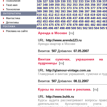
Психология
326
327
328
329
330
331
332
333
334
335
336
33
347
348
349
350
351
352
353
354
355
356
357
35
Твоё имя
368
369
370
371
372
373
374
375
376
377
378
37
Технологии
389
390
391
392
393
394
395
396
397
398
399
40
410
411
412
413
414
415
416
417
418
419
420
42
431
432
433
434
435
436
437
438
439
440
441
44
Фантастика
452
453
454
455
456
457
458
459
460
461
462
46
Детективы
473
474
475
476
477
478
479
480
481
482
483
48
494
495
496
497
498
499
500
501
502
503
504
505
Реклама на сайте
Аренда в Москве
[
ru
]
URL:
http://www.arenda123.ru
Аренда квартир в Москве
Визитов:
507
Добавлен:
07.05.2007
Винтаж сумочки, украшения на
пудреницы
[
ru
]
URL:
http://glamour-vintage.com.ua
Гламурные и винтаж украшения, сумочки и пуд
Визитов:
507
Добавлен:
08.11.2007
Курсы по логистике и реклама.
[
ru
]
URL:
http://www.buhk.ru
Курсы аудита рассматривают вопросы право
деятельности; бухгалтерского учета 