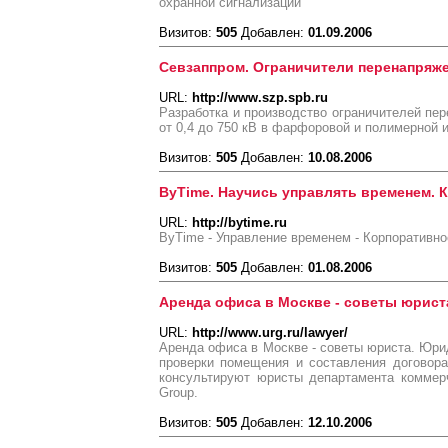
охранной сигнализации
Визитов:
505
Добавлен:
01.09.2006
Севзаппром. Ограничители перенапряж
URL:
http://www.szp.spb.ru
Разработка и производство ограничителей пе
от 0,4 до 750 кВ в фарфоровой и полимерной 
Визитов:
505
Добавлен:
10.08.2006
ByTime. Научись управлять временем. 
URL:
http://bytime.ru
ByTime - Управление временем - Корпоративно
Визитов:
505
Добавлен:
01.08.2006
Аренда офиса в Москве - советы юрист
URL:
http://www.urg.ru/lawyer/
Аренда офиса в Москве - советы юриста. Юри
проверки помещения и составления договор
консультируют юристы департамента коммерч
Group.
Визитов:
505
Добавлен:
12.10.2006