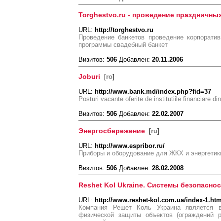
Torghestvo.ru - проведение праздничн
URL:
http://torghestvo.ru
Проведение банкетов проведение корпорати
программы свадебный банкет
Визитов:
506
Добавлен:
20.11.2006
Joburi
[
ro
]
URL:
http://www.bank.md/index.php?fid=37
Posturi vacante oferite de institutiile financiare 
Визитов:
506
Добавлен:
22.02.2007
Энергосбережение
[
ru
]
URL:
http://www.espribor.ru/
Приборы и оборудование для ЖКХ и энергетик
Визитов:
506
Добавлен:
28.02.2008
Reshet Kol Ukraine. Системы безопасно
URL:
http://www.reshet-kol.com.ua/index-1.ht
Компания Решет Коль Украина является 
физической защиты объектов (ограждений р