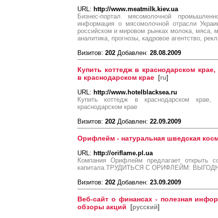
URL:
http://www.meatmilk.kiev.ua
Бизнес-портал мясомолочной промышленн
информация о мясомолочной отрасли Украин
российском и мировом рынках молока, мяса, м
аналитика, прогнозы, кадровое агентство, рек
Визитов:
202
Добавлен:
28.08.2009
Купить коттедж в краснодарском крае,
в краснодарском крае
[
ru
]
URL:
http://www.hotelblacksea.ru
Купить коттедж в краснодарском крае, 
краснодарском крае
Визитов:
202
Добавлен:
22.09.2009
Орифлейм - натуральная шведская кос
URL:
http://oriflame.pl.ua
Компания Орифлейм предлагает открыть со
капитала.ТРУДИТЬСЯ С ОРИФЛЕЙМ: ВЫГОД
Визитов:
202
Добавлен:
23.09.2009
Веб-сайт о финансах - полезная инфо
обзоры акций
[
русский
]