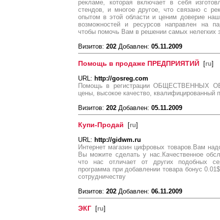
рекламе, которая включает в себя изготов
стендов, и многое другое, что связано с р
опытом в этой области и ценим доверие наш
возможностей и ресурсов направлен на парт
чтобы помочь Вам в решении самых нелегких 
Визитов:
202
Добавлен:
05.11.2009
Помощь в продаже ПРЕДПРИЯТИЙ
[
ru
]
URL:
http://gosreg.com
Помощь в регистрации ОБЩЕСТВЕННЫХ ОБ
цены, высокое качество, квалифицированный 
Визитов:
202
Добавлен:
05.11.2009
Купи-Продай
[
ru
]
URL:
http://gidwm.ru
Интернет магазин цифровых товаров.Вам надо
Вы можите сделать у нас.Качественное обс
что нас отличает от других подобных сер
программа при добавлении товара бонус 0.01
сотрудничеству
Визитов:
202
Добавлен:
06.11.2009
ЭКГ
[
ru
]