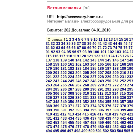
Бетономешалки
[
ru
]
URL:
http://accessory-home.ru
Интернет магазин электрооборудования для р
Визитов:
202
Добавлен:
04.01.2010
1
2
3
4
5
6
7
8
9
10
11
12
13
14
15
16
1
Страница: [
31
32
33
34
35
36
37
38
39
40
41
42
43
44
45
46
47
61
62
63
64
65
66
67
68
69
70
71
72
73
74
75
76
77
91
92
93
94
95
96
97
98
99
100
101
102
103
104
1
115
116
117
118
119
120
121
122
123
124
125
126
1
137
138
139
140
141
142
143
144
145
146
147
14
158
159
160
161
162
163
164
165
166
167
168
16
179
180
181
182
183
184
185
186
187
188
189
19
200
201
202
203
204
205
206
207
208
209
210
21
221
222
223
224
225
226
227
228
229
230
231
23
242
243
244
245
246
247
248
249
250
251
252
25
263
264
265
266
267
268
269
270
271
272
273
27
284
285
286
287
288
289
290
291
292
293
294
29
305
306
307
308
309
310
311
312
313
314
315
31
326
327
328
329
330
331
332
333
334
335
336
33
347
348
349
350
351
352
353
354
355
356
357
35
368
369
370
371
372
373
374
375
376
377
378
37
389
390
391
392
393
394
395
396
397
398
399
40
410
411
412
413
414
415
416
417
418
419
420
42
431
432
433
434
435
436
437
438
439
440
441
44
452
453
454
455
456
457
458
459
460
461
462
46
473
474
475
476
477
478
479
480
481
482
483
48
494
495
496
497
498
499
500
501
502
503
504
505