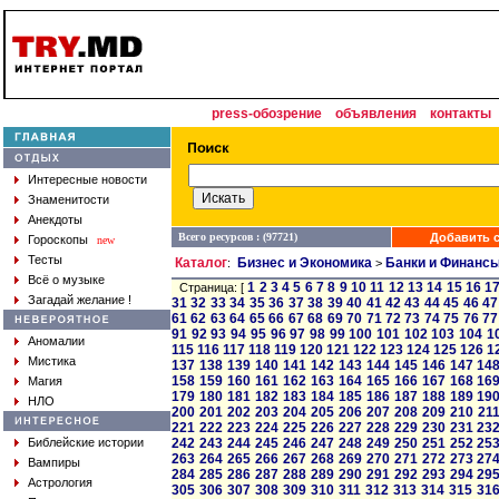
press-обозрение
объявления
контакты
Интересные новости
Знаменитости
Анекдоты
Всего ресурсов : (97721)
Добавить с
Гороскопы
new
Тесты
Каталог
Бизнес и Экономика
Банки и Финанс
:
>
Всё о музыке
1
2
3
4
5
6
7
8
9
10
11
12
13
14
15
16
1
Страница: [
Загадай желание !
31
32
33
34
35
36
37
38
39
40
41
42
43
44
45
46
47
61
62
63
64
65
66
67
68
69
70
71
72
73
74
75
76
77
91
92
93
94
95
96
97
98
99
100
101
102
103
104
1
Аномалии
115
116
117
118
119
120
121
122
123
124
125
126
1
Мистика
137
138
139
140
141
142
143
144
145
146
147
14
158
159
160
161
162
163
164
165
166
167
168
16
Магия
179
180
181
182
183
184
185
186
187
188
189
19
НЛО
200
201
202
203
204
205
206
207
208
209
210
21
221
222
223
224
225
226
227
228
229
230
231
23
Библейские истории
242
243
244
245
246
247
248
249
250
251
252
25
263
264
265
266
267
268
269
270
271
272
273
27
Вампиры
284
285
286
287
288
289
290
291
292
293
294
29
Астрология
305
306
307
308
309
310
311
312
313
314
315
31