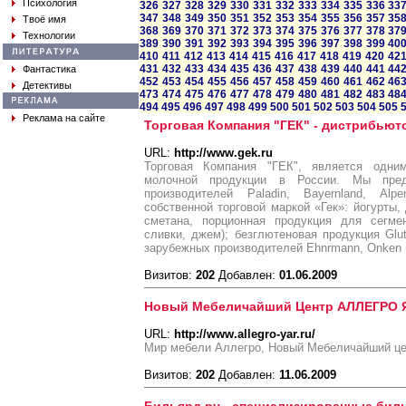
Психология
326
327
328
329
330
331
332
333
334
335
336
33
347
348
349
350
351
352
353
354
355
356
357
35
Твоё имя
368
369
370
371
372
373
374
375
376
377
378
37
Технологии
389
390
391
392
393
394
395
396
397
398
399
40
410
411
412
413
414
415
416
417
418
419
420
42
431
432
433
434
435
436
437
438
439
440
441
44
Фантастика
452
453
454
455
456
457
458
459
460
461
462
46
Детективы
473
474
475
476
477
478
479
480
481
482
483
48
494
495
496
497
498
499
500
501
502
503
504
505
Реклама на сайте
Торговая Компания "ГЕК" - дистрибьют
URL:
http://www.gek.ru
Торговая Компания "ГЕК", является одни
молочной продукции в России. Мы пре
производителей Paladin, Bayernland, Alp
собственной торговой маркой «Гек»: йогурты,
сметана, порционная продукция для сегме
сливки, джем); безглютеновая продукция Gl
зарубежных производителей Ehnrmann, Onken 
Визитов:
202
Добавлен:
01.06.2009
Новый Мебеличайший Центр АЛЛЕГРО 
URL:
http://www.allegro-yar.ru/
Мир мебели Аллегро, Новый Мебеличайший ц
Визитов:
202
Добавлен:
11.06.2009