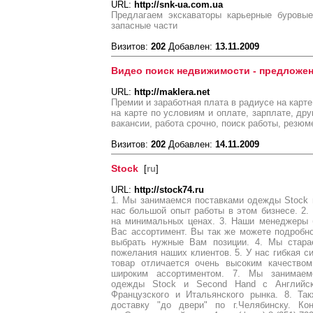
URL:
http://snk-ua.com.ua
Предлагаем экскаваторы карьерные буровые
запасные части
Визитов:
202
Добавлен:
13.11.2009
Видео поиск недвижимости - предложен
URL:
http://maklera.net
Премии и заработная плата в радиусе на карте
на карте по условиям и оплате, зарплате, дру
вакансии, работа срочно, поиск работы, резюме
Визитов:
202
Добавлен:
14.11.2009
Stock
[
ru
]
URL:
http://stock74.ru
1. Мы занимаемся поставками одежды Stock 
нас большой опыт работы в этом бизнесе. 2.
на минимальных ценах. 3. Наши менеджеры 
Вас ассортимент. Вы так же можете подробн
выбрать нужные Вам позиции. 4. Мы стара
пожелания наших клиентов. 5. У нас гибкая с
товар отличается очень высоким качество
широким ассортиментом. 7. Мы занимаем
одежды Stock и Second Hand с Английског
Французского и Итальянского рынка. 8. Т
доставку "до двери" по г.Челябинску. Кон