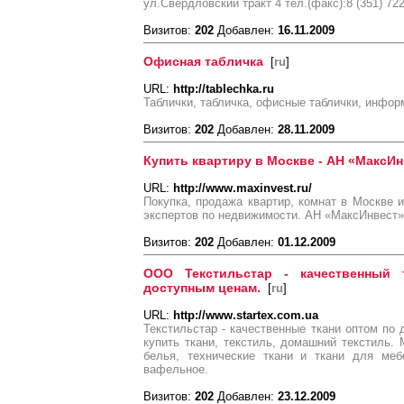
ул.Свердловский тракт 4 тел.(факс):8 (351) 722
Визитов:
202
Добавлен:
16.11.2009
Офисная табличка
[
ru
]
URL:
http://tablechka.ru
Таблички, табличка, офисные таблички, инфор
Визитов:
202
Добавлен:
28.11.2009
Купить квартиру в Москве - АН «МаксИн
URL:
http://www.maxinvest.ru/
Покупка, продажа квартир, комнат в Москве 
экспертов по недвижимости. АН «МаксИнвест», 
Визитов:
202
Добавлен:
01.12.2009
ООО Текстильстар - качественный 
доступным ценам.
[
ru
]
URL:
http://www.startex.com.ua
Текстильстар - качественные ткани оптом по
купить ткани, текстиль, домашний текстиль.
белья, технические ткани и ткани для ме
вафельное.
Визитов:
202
Добавлен:
23.12.2009