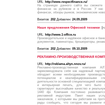
URL:
http://www.respectfinance.ru/
На страницах данного сайта вы сможете
финансах за рубежом и в России. У нас 
финансах, обзоры рынков, экономические ново
Визитов:
202
Добавлен:
24.09.2009
Наше предложения Офисной техники
[
r
URL:
http://www.1-office.ru
Производительное и надёжное офисное и банк
документов, ламинаторы, брошюраторы, резак
Визитов:
202
Добавлен:
09.10.2009
РЕКЛАМНО-ПРОИЗВОДСТВЕННАЯ КОМП
URL:
http://reklama.altyn.nnov.ru/
Рекламно-производственная компания
зарекомендовала себя как надежный партне
обладает всеми необходимыми производст
потенциалом и квалифицированными сп
деятельности основной специализацией ком
и интерьерная печать, для чего было з
гарантирует высочайшее качество и реальну
1440 dpi. Компания постоянно развиваетс
рекламной индустрии. Пакет наших усл
заказчиков, с которыми мы работаем на про
рады сообщить, что сегодня мы развили п