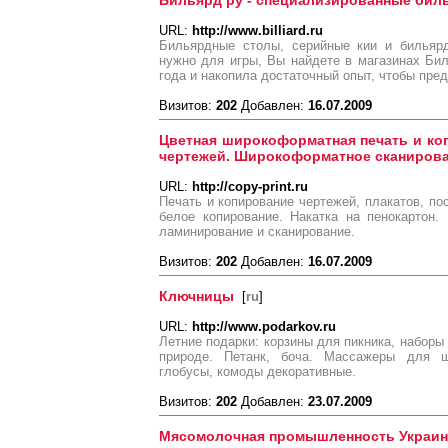
Бильярд ру - специализированные бил
URL:
http://www.billiard.ru
Бильярдные столы, серийные кии и бильярд
нужно для игры, Вы найдете в магазинах Бил
года и накопила достаточный опыт, чтобы пре
Визитов:
202
Добавлен:
16.07.2009
Цветная широкоформатная печать и коп
чертежей. Широкоформатное сканирова
URL:
http://copy-print.ru
Печать и копирование чертежей, плакатов, пос
белое копирование. Накатка на пенокартон.
ламинирование и сканирование.
Визитов:
202
Добавлен:
16.07.2009
Ключницы
[
ru
]
URL:
http://www.podarkov.ru
Летние подарки: корзины для пикника, наборы
природе. Петанк, боча. Массажеры для 
глобусы, комоды декоративные.
Визитов:
202
Добавлен:
23.07.2009
Мясомолочная промышленность Украи