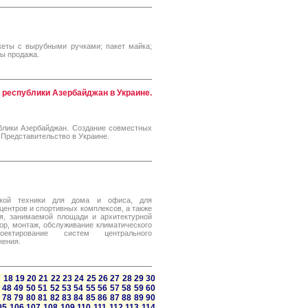
акеты с вырубными ручками; пакет майка;
ты продажа.
 республики Азербайджан в Украине.
ублики Азербайджан. Создание совместных
. Представительство в Украине.
ской техники для дома и офиса, для
центров и спортивных комплексов, а также
я, занимаемой площади и архитектурной
ор, монтаж, обслуживание климатического
оектирование систем центрального
жения.
7
18
19
20
21
22
23
24
25
26
27
28
29
30
48
49
50
51
52
53
54
55
56
57
58
59
60
78
79
80
81
82
83
84
85
86
87
88
89
90
05
106
107
108
109
110
111
112
113
114