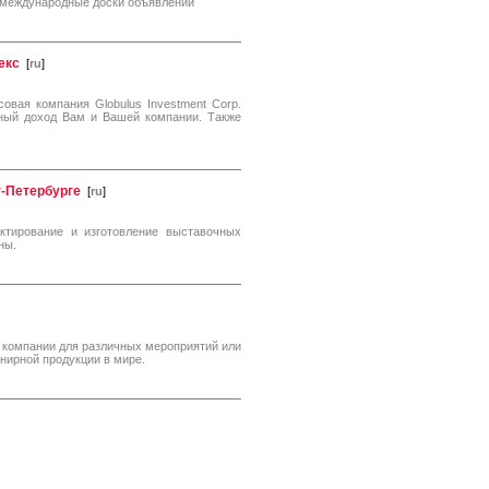
, международные доски объявлений
екс
[
ru
]
нсовая компания Globulus Investment Corp.
льный доход Вам и Вашей компании. Также
т-Петербурге
[
ru
]
тирование и изготовление выставочных
ны.
 компании для различных мероприятий или
нирной продукции в мире.