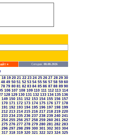
айт »
Сегодня:
08.08.2026
ы
7
18
19
20
21
22
23
24
25
26
27
28
29
30
48
49
50
51
52
53
54
55
56
57
58
59
60
78
79
80
81
82
83
84
85
86
87
88
89
90
05
106
107
108
109
110
111
112
113
114
27
128
129
130
131
132
133
134
135
136
8
149
150
151
152
153
154
155
156
157
9
170
171
172
173
174
175
176
177
178
0
191
192
193
194
195
196
197
198
199
1
212
213
214
215
216
217
218
219
220
2
233
234
235
236
237
238
239
240
241
3
254
255
256
257
258
259
260
261
262
4
275
276
277
278
279
280
281
282
283
5
296
297
298
299
300
301
302
303
304
6
317
318
319
320
321
322
323
324
325