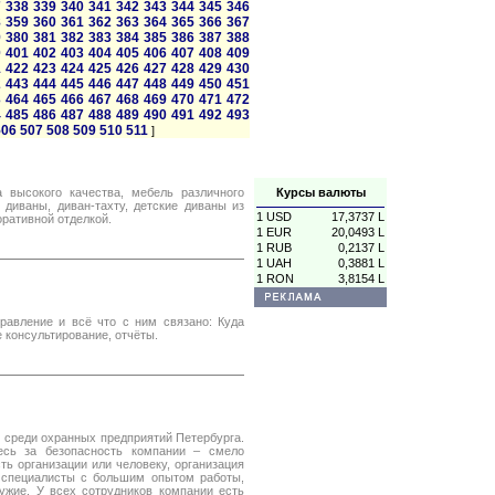
7
338
339
340
341
342
343
344
345
346
8
359
360
361
362
363
364
365
366
367
9
380
381
382
383
384
385
386
387
388
0
401
402
403
404
405
406
407
408
409
1
422
423
424
425
426
427
428
429
430
2
443
444
445
446
447
448
449
450
451
3
464
465
466
467
468
469
470
471
472
4
485
486
487
488
489
490
491
492
493
506
507
508
509
510
511
]
высокого качества, мебель различного
Курсы валюты
 диваны, диван-тахту, детские диваны из
1 USD
17,3737 L
оративной отделкой.
1 EUR
20,0493 L
1 RUB
0,2137 L
1 UAH
0,3881 L
1 RON
3,8154 L
равление и всё что с ним связано: Куда
 консультирование, отчёты.
 среди охранных предприятий Петербурга.
есь за безопасность компании – смело
ь организации или человеку, организация
 специалисты с большим опытом работы,
жие. У всех сотрудников компании есть