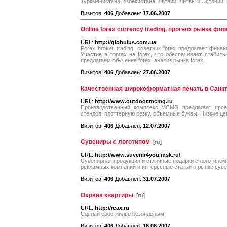
Туркменистана, Узбекистана, Латвии, Литвы и Эстонии
Визитов:
406
Добавлен:
17.06.2007
Online forex currency trading, прогноз рынка фор
URL:
http://globulus.com.ua
Forex broker trading, советник forex предлагает фина
Участие в торгах на forex, что обеспечивает стаби
предлагаем обучение forex, анализ рынка forex.
Визитов:
406
Добавлен:
27.06.2007
Качественная широкоформатная печать в Санк
URL:
http://www.outdoor.mcmg.ru
Производственный комплекс MCMG предлагает проек
стендов, плоттерную резку, объемные буквы. Низкие це
Визитов:
406
Добавлен:
12.07.2007
Сувениры с логотипом
[
ru
]
URL:
http://www.suvenir4you.msk.ru/
Сувенирная продукция и отличные подарки с логотипом
рекламных компаний и интересные статьи о рынке суве
Визитов:
406
Добавлен:
31.07.2007
Охрана квартиры
[
ru
]
URL:
http://reax.ru
Сделай своё жильё безопасным
Визитов:
406
Добавлен:
16.08.2007