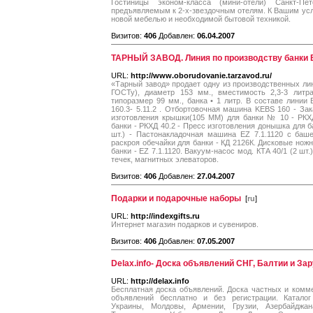
Гостиницы эконом-класса (мини-отели) Санкт-Пе
предъявляемым к 2-х-звездочным отелям. К Вашим услу
новой мебелью и необходимой бытовой техникой.
Визитов:
406
Добавлен:
06.04.2007
ТАРНЫЙ ЗАВОД. Линия по производству банки 
URL:
http://www.oborudovanie.tarzavod.ru/
«Тарный завод» продает одну из производственных лин
ГОСТу), диаметр 153 мм., вместимость 2,3-3 литра
типоразмер 99 мм., банка • 1 литр. В составе лини
160.3- 5.11.2 . Отбортовочная машина KEBS 160 - Зак
изготовления крышки(105 ММ) для банки № 10 - PКХД
банки - РКХД 40.2 - Пресс изготовления донышка для б
шт.) - Пастонакладочная машина EZ 7.1.1120 с баш
раскроя обечайки для банки - КД 2126К. Дисковые нож
банки - EZ 7.1.1120. Вакуум-насос мод. КТА 40/1 (2 шт.
течек, магнитных элеваторов.
Визитов:
406
Добавлен:
27.04.2007
Подарки и подарочные наборы
[
ru
]
URL:
http://indexgifts.ru
Интернет магазин подарков и сувениров.
Визитов:
406
Добавлен:
07.05.2007
Delax.info- Доска объявлений СНГ, Балтии и За
URL:
http://delax.info
Бесплатная доска объявлений. Доска частных и комм
объявлений бесплатно и без регистрации. Каталог
Украины, Молдовы, Армении, Грузии, Азербайджана