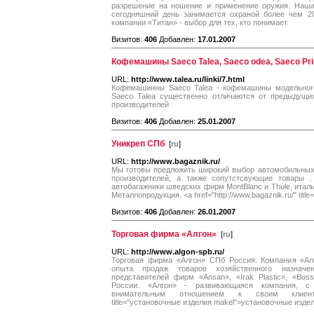
разрешение на ношение и применение оружия. Наша
сегодняшний день занимается охраной более чем 20
компании «Титан» - выбор для тех, кто понимает.
Визитов:
406
Добавлен:
17.01.2007
Кофемашины Saeco Talea, Saeco odea, Saeco Pr
URL:
http://www.talea.ru/linki/7.html
Кофемашинны Saeco Talea - кофемашины модельного
Saeco Talea существенно отличаются от предыдущи
производителей
Визитов:
406
Добавлен:
25.01.2007
Уникреп СПб
[
ru
]
URL:
http://www.bagaznik.ru/
Мы готовы предложить широкий выбор автомобильных
производителей, а также сопутстсвующие товары 
автобагажники шведских фирм MontBlanc и Thule, итал
Металлопродукция. <a href="http://www.bagaznik.ru/" tit
Визитов:
406
Добавлен:
26.01.2007
Торговая фирма «Алгон»
[
ru
]
URL:
http://www.algon-spb.ru/
Торговая фирма «Алгон» СПб Россия. Компания «Алг
опыта продаж товаров хозяйственного назначе
представителей фирм «Ansan», «Irak Plastic», «Buss
России. «Алгон» - развивающаяся компания, с 
внимательным отношением к своим клиентам. <
title="установочные изделия makel">установочные изде