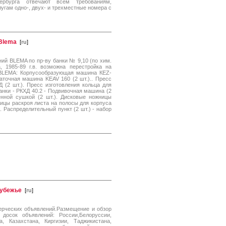
тербурга отвечают всем требованиям,
гам одно-, двух- и трехместные номера с
Blema
[
ru
]
ий BLEMA по пр-ву банки № 9,10 (по хим.
, 1985-89 г.в. возможна перестройка на
и BLEMA: Корпусообразующая машина КЕZ-
аточная машина KEAV 160 (2 шт.).. Пресс
 (2 шт.). Пресс изготовления кольца для
анки - РКХД 40.2 - Подвивочная машина (2
енной сушкой (2 шт.). Дисковые ножницы
ницы раскроя листа на полосы для корпуса
). Распределительный пункт (2 шт.) - набор
рубежье
[
ru
]
ерческих объявлений.Размещение и обзор
 досок объявлений: России,Белоруссии,
, Казахстана, Киргизии, Таджикистана,