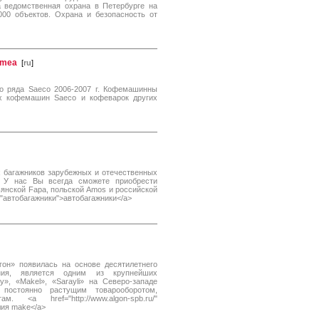
 ведомственная охрана в Петербурге на
00 объектов. Охрана и безопасность от
imea
[
ru
]
 ряда Saeco 2006-2007 г. Кофемашинны
х кофемашин Saeco и кофеварок других
 багажников зарубежных и отечественных
. У нас Вы всегда сможете приобрести
ьянской Fapa, польской Amos и российской
le="автобагажники">автобагажники</a>
он» появилась на основе десятилетнего
ния, является одним из крупнейших
y», «Makel», «Sarayli» на Северо-западе
постоянно растущим товарооборотом,
a href="http://www.algon-spb.ru/"
лия make</a>