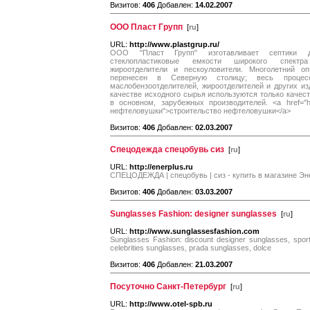
Визитов:
406
Добавлен:
14.02.2007
ООО Пласт Групп
[
ru
]
URL:
http://www.plastgrup.ru/
ООО "Пласт Групп" изготавливает септики д
стеклопластиковые емкости широкого спектра 
жироотделители и пескоуловители. Многолетний 
перенесен в Северную столицу; весь процес
маслобензоотделителей, жироотделителей и других из
качестве исходного сырья используются только каче
в основном, зарубежных производителей. <a href="http:
нефтеловушки">строительство нефтеловушки</a>
Визитов:
406
Добавлен:
02.03.2007
Спецодежда спецобувь сиз
[
ru
]
URL:
http://enerplus.ru
СПЕЦОДЕЖДА | спецобувь | сиз - купить в магазине Эн
Визитов:
406
Добавлен:
03.03.2007
Sunglasses Fashion: designer sunglasses
[
ru
]
URL:
http://www.sunglassesfashion.com
Sunglasses Fashion: discount designer sunglasses, sport
celebrities sunglasses, prada sunglasses, dolce
Визитов:
406
Добавлен:
21.03.2007
Посуточно Санкт-Петербург
[
ru
]
URL:
http://www.otel-spb.ru