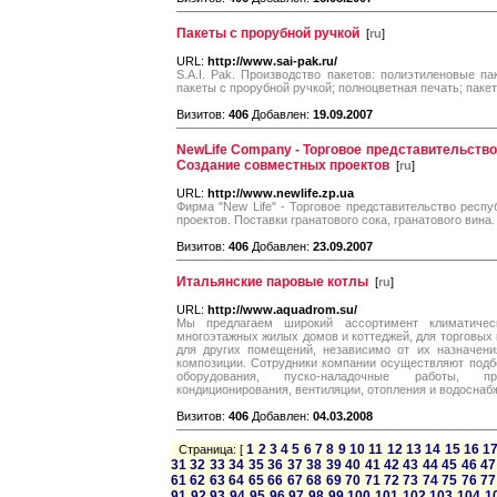
Пакеты с прорубной ручкой
[
ru
]
URL:
http://www.sai-pak.ru/
S.A.I. Pak. Производство пакетов: полиэтиленовые п
пакеты с прорубной ручкой; полноцветная печать; паке
Визитов:
406
Добавлен:
19.09.2007
NewLife Company - Торговое представительство
Создание совместных проектов
[
ru
]
URL:
http://www.newlife.zp.ua
Фирма "New Life" - Торговое представительство респ
проектов. Поставки гранатового сока, гранатового вина
Визитов:
406
Добавлен:
23.09.2007
Итальянские паровые котлы
[
ru
]
URL:
http://www.aquadrom.su/
Мы предлагаем широкий ассортимент климатиче
многоэтажных жилых домов и коттеджей, для торговых 
для других помещений, независимо от их назначени
композиции. Сотрудники компании осуществляют подб
оборудования, пуско-наладочные работы, пр
кондиционирования, вентиляции, отопления и водоснаб
Визитов:
406
Добавлен:
04.03.2008
1
2
3
4
5
6
7
8
9
10
11
12
13
14
15
16
1
Страница: [
31
32
33
34
35
36
37
38
39
40
41
42
43
44
45
46
47
61
62
63
64
65
66
67
68
69
70
71
72
73
74
75
76
77
91
92
93
94
95
96
97
98
99
100
101
102
103
104
1