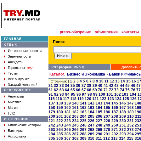
press-обозрение
объявления
контакты
Интересные новости
Знаменитости
Анекдоты
Всего ресурсов : (97721)
Добавить с
Гороскопы
new
Тесты
Каталог
Бизнес и Экономика
Банки и Финанс
:
>
Всё о музыке
1
2
3
4
5
6
7
8
9
10
11
12
13
14
15
16
1
Страница: [
Загадай желание !
31
32
33
34
35
36
37
38
39
40
41
42
43
44
45
46
47
61
62
63
64
65
66
67
68
69
70
71
72
73
74
75
76
77
91
92
93
94
95
96
97
98
99
100
101
102
103
104
1
Аномалии
115
116
117
118
119
120
121
122
123
124
125
126
1
Мистика
137
138
139
140
141
142
143
144
145
146
147
14
158
159
160
161
162
163
164
165
166
167
168
16
Магия
179
180
181
182
183
184
185
186
187
188
189
19
НЛО
200
201
202
203
204
205
206
207
208
209
210
21
221
222
223
224
225
226
227
228
229
230
231
23
Библейские истории
242
243
244
245
246
247
248
249
250
251
252
25
263
264
265
266
267
268
269
270
271
272
273
27
Вампиры
284
285
286
287
288
289
290
291
292
293
294
29
Астрология
305
306
307
308
309
310
311
312
313
314
315
31