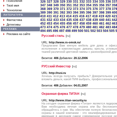
Психология
326
327
328
329
330
331
332
333
334
335
336
33
347
348
349
350
351
352
353
354
355
356
357
35
Твоё имя
368
369
370
371
372
373
374
375
376
377
378
37
Технологии
389
390
391
392
393
394
395
396
397
398
399
40
410
411
412
413
414
415
416
417
418
419
420
42
431
432
433
434
435
436
437
438
439
440
441
44
Фантастика
452
453
454
455
456
457
458
459
460
461
462
46
Детективы
473
474
475
476
477
478
479
480
481
482
483
48
494
495
496
497
498
499
500
501
502
503
504
505
Реклама на сайте
Русский стиль
[
ru
]
URL:
http://www.rs-omsk.ru/
Предлагаем Вам мягкую мебель для дома и офиса 
исполнения и комплектации: диваны, кресла, угловые
тканей различной цветовой гаммы с разнообразной дек
Визитов:
406
Добавлен:
20.12.2006
РУСский Инвестор
[
ru
]
URL:
http://rusi.ru
Хочешь всегда получать прибыль? Доверительное уп
вложить деньги, какой ПИФ выбрать, профессиональное
Визитов:
406
Добавлен:
04.01.2007
Охранная фирма ТИТАН
[
ru
]
URL:
http://www.titan-security.ru
На сегодня охранная фирма «Титан» является лидером
Вам необходима личная охрана или Вы беспокоит
обращайтесь к нам. Мы обеспечим полную безопасност
охраны в нашей компании - это квалифицированные
имеющие в арсенале самое современное русское ору