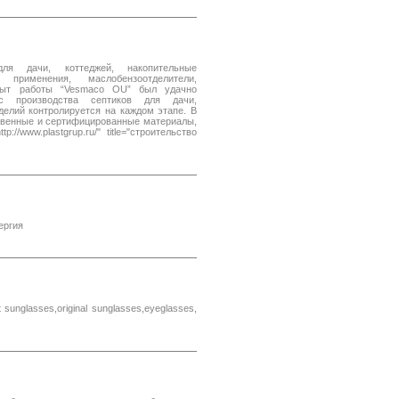
ля дачи, коттеджей, накопительные
применения, маслобензоотделители,
опыт работы “Vesmaco OU” был удачно
с производства септиков для дачи,
делий контролируется на каждом этапе. В
ственные и сертифицированные материалы,
//www.plastgrup.ru/" title="строительство
ергия
 sunglasses,original sunglasses,eyeglasses,