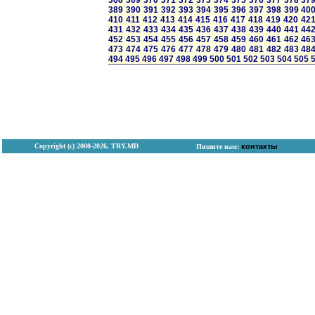
368
369
370
371
372
373
374
375
376
377
378
37
389
390
391
392
393
394
395
396
397
398
399
40
410
411
412
413
414
415
416
417
418
419
420
42
431
432
433
434
435
436
437
438
439
440
441
44
452
453
454
455
456
457
458
459
460
461
462
46
473
474
475
476
477
478
479
480
481
482
483
48
494
495
496
497
498
499
500
501
502
503
504
505
Copyright (с) 2000-2026, TRY.MD
контакты
Пишите нам: