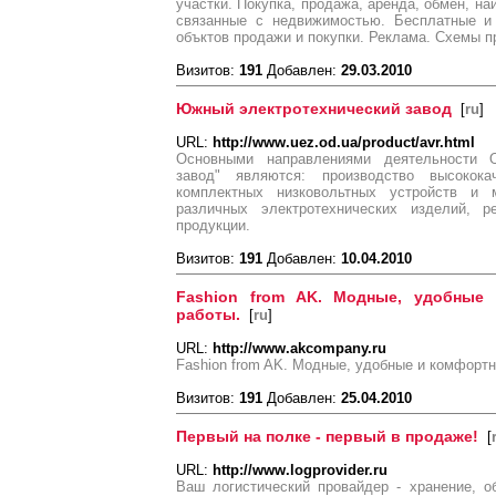
участки. Покупка, продажа, аренда, обмен, на
связанные с недвижимостью. Бесплатные и
объктов продажи и покупки. Реклама. Схемы п
Визитов:
191
Добавлен:
29.03.2010
Южный электротехнический завод
[
ru
]
URL:
http://www.uez.od.ua/product/avr.html
Основными направлениями деятельности 
завод" являются: производство высококач
комплектных низковольтных устройств и 
различных электротехнических изделий, ре
продукции.
Визитов:
191
Добавлен:
10.04.2010
Fashion from AK. Модные, удобные
работы.
[
ru
]
URL:
http://www.akcompany.ru
Fashion from AK. Модные, удобные и комфорт
Визитов:
191
Добавлен:
25.04.2010
Первый на полке - первый в продаже!
[
URL:
http://www.logprovider.ru
Ваш логистический провайдер - хранение, о