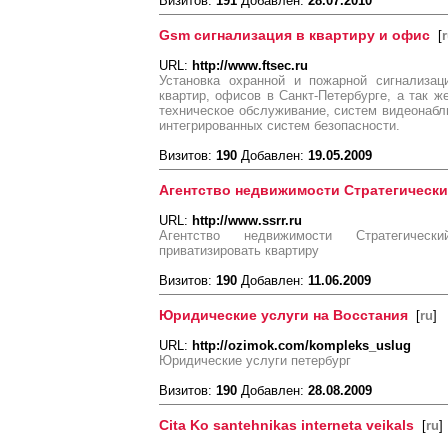
Визитов:
191
Добавлен:
28.07.2010
Gsm сигнализация в квартиру и офис
[
URL:
http://www.ftsec.ru
Установка охранной и пожарной сигнализац
квартир, офисов в Санкт-Петербурге, а так ж
техническое обслуживание, систем видеонабл
интегрированных систем безопасности.
Визитов:
190
Добавлен:
19.05.2009
Агентство недвижимости Стратегическ
URL:
http://www.ssrr.ru
Агентство недвижимости Стратегичес
приватизировать квартиру
Визитов:
190
Добавлен:
11.06.2009
Юридические услуги на Восстания
[
ru
]
URL:
http://ozimok.com/kompleks_uslug
Юридические услуги петербург
Визитов:
190
Добавлен:
28.08.2009
Cita Ko santehnikas interneta veikals
[
ru
]