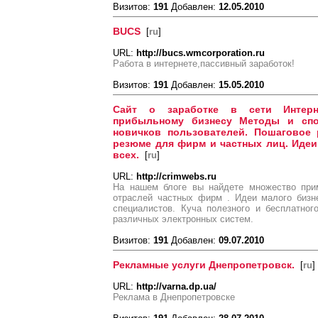
Визитов:
191
Добавлен:
12.05.2010
BUCS
[
ru
]
URL:
http://bucs.wmcorporation.ru
Работа в интернете,пассивный заработок!
Визитов:
191
Добавлен:
15.05.2010
Сайт о заработке в сети Интерн
прибыльному бизнесу Методы и спо
новичков пользователей. Пошаговое 
резюме для фирм и частных лиц. Идеи
всех.
[
ru
]
URL:
http://crimwebs.ru
На нашем блоге вы найдете множество при
отраслей частных фирм . Идеи малого бизн
специалистов. Куча полезного и бесплатно
различных электронных систем.
Визитов:
191
Добавлен:
09.07.2010
Рекламные услуги Днепропетровск.
[
ru
]
URL:
http://varna.dp.ua/
Реклама в Днепропетровске