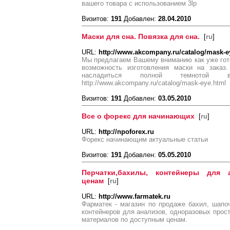
вашего товара с использованием 3lp
Визитов:
191
Добавлен:
28.04.2010
Маски для сна. Повязка для сна.
[
ru
]
URL:
http://www.akcompany.ru/catalog/mask-e
Мы предлагаем Вашему вниманию как уже гото
возможность изготовления маски на зака
насладиться полной темнотой
http://www.akcompany.ru/catalog/mask-eye.html
Визитов:
191
Добавлен:
03.05.2010
Все о форекс для начинающих
[
ru
]
URL:
http://npoforex.ru
Форекс начинающим актуальные статьи
Визитов:
191
Добавлен:
05.05.2010
Перчатки,бахилы, контейнеры для 
ценам
[
ru
]
URL:
http://www.farmatek.ru
Фарматек - магазин по продаже бахил, шапоч
контейнеров для анализов, одноразовых прост
материалов по доступным ценам.