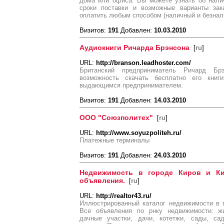
дома или офиса. Вы можете узнать об налич
сроки поставки и возможные варианты зак
оплатить любым способом (наличный и безнал
Визитов:
191
Добавлен:
10.03.2010
Аудиокниги Ричарда Брэнсона
[
ru
]
URL:
http://branson.leadhoster.com/
Британский предприниматель Ричард Бр
возможность скачать бесплатно его книг
выдающимся предпринимателем.
Визитов:
191
Добавлен:
14.03.2010
ООО "Союзполитех"
[
ru
]
URL:
http://www.soyuzpoliteh.ru/
Платежные терминалы
Визитов:
191
Добавлен:
24.03.2010
Недвижимость в городе Киров и Ки
объявления.
[
ru
]
URL:
http://realtor43.ru/
Иллюстрированный каталог недвижимости в г
Все объявления по рнку недвижимости: жи
дачные участки, дачи, котетжи, сады, са