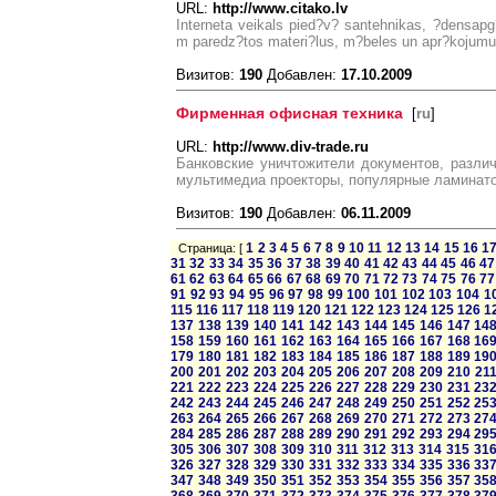
URL:
http://www.citako.lv
Interneta veikals pied?v? santehnikas, ?densap
m paredz?tos materi?lus, m?beles un apr?kojumu
Визитов:
190
Добавлен:
17.10.2009
Фирменная офисная техника
[
ru
]
URL:
http://www.div-trade.ru
Банковские уничтожители документов, разли
мультимедиа проекторы, популярные ламинат
Визитов:
190
Добавлен:
06.11.2009
1
2
3
4
5
6
7
8
9
10
11
12
13
14
15
16
1
Страница: [
31
32
33
34
35
36
37
38
39
40
41
42
43
44
45
46
47
61
62
63
64
65
66
67
68
69
70
71
72
73
74
75
76
77
91
92
93
94
95
96
97
98
99
100
101
102
103
104
1
115
116
117
118
119
120
121
122
123
124
125
126
1
137
138
139
140
141
142
143
144
145
146
147
14
158
159
160
161
162
163
164
165
166
167
168
16
179
180
181
182
183
184
185
186
187
188
189
19
200
201
202
203
204
205
206
207
208
209
210
21
221
222
223
224
225
226
227
228
229
230
231
23
242
243
244
245
246
247
248
249
250
251
252
25
263
264
265
266
267
268
269
270
271
272
273
27
284
285
286
287
288
289
290
291
292
293
294
29
305
306
307
308
309
310
311
312
313
314
315
31
326
327
328
329
330
331
332
333
334
335
336
33
347
348
349
350
351
352
353
354
355
356
357
35