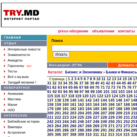
press-обозрение
объявления
контакты
Интересные новости
Знаменитости
Анекдоты
Всего ресурсов : (97718)
Добавить с
Гороскопы
new
Тесты
Каталог
Бизнес и Экономика
Банки и Финанс
:
>
Всё о музыке
1
2
3
4
5
6
7
8
9
10
11
12
13
14
15
16
1
Страница: [
Загадай желание !
31
32
33
34
35
36
37
38
39
40
41
42
43
44
45
46
47
61
62
63
64
65
66
67
68
69
70
71
72
73
74
75
76
77
91
92
93
94
95
96
97
98
99
100
101
102
103
104
1
Аномалии
115
116
117
118
119
120
121
122
123
124
125
126
1
Мистика
137
138
139
140
141
142
143
144
145
146
147
14
158
159
160
161
162
163
164
165
166
167
168
16
Магия
179
180
181
182
183
184
185
186
187
188
189
19
НЛО
200
201
202
203
204
205
206
207
208
209
210
21
221
222
223
224
225
226
227
228
229
230
231
23
Библейские истории
242
243
244
245
246
247
248
249
250
251
252
25
263
264
265
266
267
268
269
270
271
272
273
27
Вампиры
284
285
286
287
288
289
290
291
292
293
294
29
Астрология
305
306
307
308
309
310
311
312
313
314
315
31