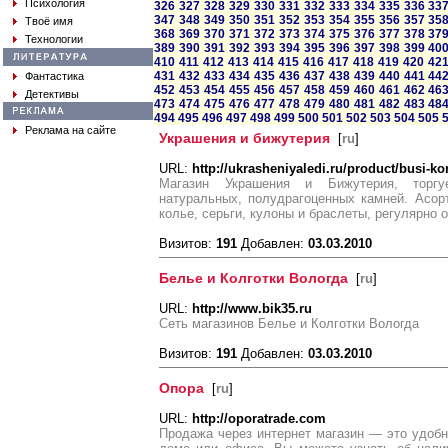
Психология
326
327
328
329
330
331
332
333
334
335
336
33
347
348
349
350
351
352
353
354
355
356
357
35
Твоё имя
368
369
370
371
372
373
374
375
376
377
378
37
Технологии
389
390
391
392
393
394
395
396
397
398
399
40
410
411
412
413
414
415
416
417
418
419
420
42
431
432
433
434
435
436
437
438
439
440
441
44
Фантастика
452
453
454
455
456
457
458
459
460
461
462
46
Детективы
473
474
475
476
477
478
479
480
481
482
483
48
494
495
496
497
498
499
500
501
502
503
504
505
Реклама на сайте
Украшения и бижутерия
[
ru
]
URL:
http://ukrasheniyaledi.ru/product/busi-kor
Магазин Украшения и Бижутерия, торгу
натуральных, полудрагоценных камней. Асор
колье, серьги, кулоны и браслеты, регулярно 
Визитов:
191
Добавлен:
03.03.2010
Белье и Колготки Вологда
[
ru
]
URL:
http://www.bik35.ru
Сеть магазинов Белье и Колготки Вологда
Визитов:
191
Добавлен:
03.03.2010
Опора
[
ru
]
URL:
http://oporatrade.com
Продажа через интернет магазин — это удобно