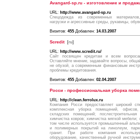
Avangard-sp.ru - изготовление и прода
URL:
http://www.avangard-sp.ru
Спецодежда из современных материалов
нагрузки и агрессивные среды, рукавицы, обув
Визитов:
455
Добавлен:
14.03.2007
Scredit
[
ru
]
URL:
http://www.scredit.ru/
Сайт посвящен кредитам и всем вопроса
Оставляйте мнение, задавайте вопросы, общай
не обузой, а современным финансовым инст
проблемы кредитования.
Визитов:
455
Добавлен:
02.04.2007
Росси - профессиональная уборка пом
URL:
http://clean.ferrolux.ru
Компания Росси предоставляет широкий спе
комплексная уборка помещений, офисов,
складских помещений; послестроительная 
химчистка ковров; химчистка мягкой мебели; 
том числе используется промышленный альпи
и полимерных покрытий на линолеум, парке
гранит. При работе компания использу
оборудование, качественный ручной инстру