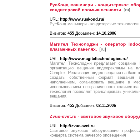
РусКонд машинери - кондитерское обо
кондитерской промышленности
[
ru
]
URL:
http://www.ruskond.ru/
РусКонд машинери - кондитерские технологии
Визитов:
455
Добавлен:
14.10.2006
Магител Технолоджи - оператор Indo
плазменных панелях.
[
ru
]
URL:
http://www.magiteltechnologies.ru/
Магител Технолоджи предлагает создание I
организацию вещания видеорекламы на п
Complex. Реализация видео вещания на базе п
создать собственный формат вещания 
наполнением, организовать вещание в м
использованием неограниченного количества
технология позволяет транслировать уникал
вещания.
Визитов:
455
Добавлен:
02.11.2006
Zvuc-svet.ru - световое звуковое обор
URL:
http://zvuc-svet.ru
Световое звуковое оборудование професс
концерта система речевого оповещения