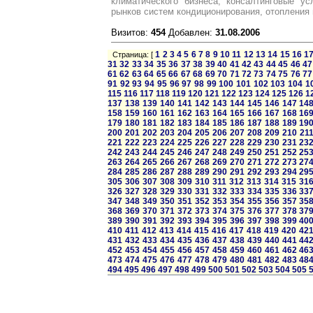
климатического бизнеса, консалтинговые ус
рынков систем кондиционирования, отопления 
Визитов:
454
Добавлен:
31.08.2006
1
2
3
4
5
6
7
8
9
10
11
12
13
14
15
16
1
Страница: [
31
32
33
34
35
36
37
38
39
40
41
42
43
44
45
46
47
61
62
63
64
65
66
67
68
69
70
71
72
73
74
75
76
77
91
92
93
94
95
96
97
98
99
100
101
102
103
104
1
115
116
117
118
119
120
121
122
123
124
125
126
1
137
138
139
140
141
142
143
144
145
146
147
14
158
159
160
161
162
163
164
165
166
167
168
16
179
180
181
182
183
184
185
186
187
188
189
19
200
201
202
203
204
205
206
207
208
209
210
21
221
222
223
224
225
226
227
228
229
230
231
23
242
243
244
245
246
247
248
249
250
251
252
25
263
264
265
266
267
268
269
270
271
272
273
27
284
285
286
287
288
289
290
291
292
293
294
29
305
306
307
308
309
310
311
312
313
314
315
31
326
327
328
329
330
331
332
333
334
335
336
33
347
348
349
350
351
352
353
354
355
356
357
35
368
369
370
371
372
373
374
375
376
377
378
37
389
390
391
392
393
394
395
396
397
398
399
40
410
411
412
413
414
415
416
417
418
419
420
42
431
432
433
434
435
436
437
438
439
440
441
44
452
453
454
455
456
457
458
459
460
461
462
46
473
474
475
476
477
478
479
480
481
482
483
48
494
495
496
497
498
499
500
501
502
503
504
505