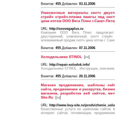
Визитов:
455
Добавлен:
03.11.2006
Упаковочные материалы скотч двусто
стрейч стрейч-пленка пакеты пвд ско
цена оптом ООО Вега Плюс г.Санкт-Пете
URL:
http://ooovegaplus.ru
Компания ООО Вега Плюс предлагает 
двусторонний, упаковочный, скотч стрейч
алюминиевый продам скотч цена оптом г. Санк
Визитов:
455
Добавлен:
07.11.2006
Холодильники STINOL
[
ru
]
URL:
http://repair-xolodok.info/
Холодильники STINOL . Инструкции, описания,
Визитов:
455
Добавлен:
20.11.2006
Магазин продвижение, шаблоны сай
сайта, продвижение и раскрутка, бизне
магазина, разработка веб сайтов, ме
Site.Ru
[
ru
]
URL:
http://www.buy-site.ru/prodvizhenie_uslu
Качественные услуги по шаблонам сайтов б
интернет сайтов, оптимизации, продвижени