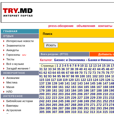
press-обозрение
объявления
контакты
Интересные новости
Знаменитости
Анекдоты
Всего ресурсов : (97722)
Добавить с
Гороскопы
new
Тесты
Каталог
Бизнес и Экономика
Банки и Финанс
:
>
Всё о музыке
1
2
3
4
5
6
7
8
9
10
11
12
13
14
15
16
1
Страница: [
Загадай желание !
31
32
33
34
35
36
37
38
39
40
41
42
43
44
45
46
47
61
62
63
64
65
66
67
68
69
70
71
72
73
74
75
76
77
91
92
93
94
95
96
97
98
99
100
101
102
103
104
1
Аномалии
115
116
117
118
119
120
121
122
123
124
125
126
1
Мистика
137
138
139
140
141
142
143
144
145
146
147
14
158
159
160
161
162
163
164
165
166
167
168
16
Магия
179
180
181
182
183
184
185
186
187
188
189
19
НЛО
200
201
202
203
204
205
206
207
208
209
210
21
221
222
223
224
225
226
227
228
229
230
231
23
Библейские истории
242
243
244
245
246
247
248
249
250
251
252
25
263
264
265
266
267
268
269
270
271
272
273
27
Вампиры
284
285
286
287
288
289
290
291
292
293
294
29
Астрология
305
306
307
308
309
310
311
312
313
314
315
31