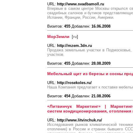
URL:
http://www.svadbamoll.ru
Впервые в самом центре Москвы открылся с
свадебных салонов и бутиков представляющих
Испании, Франции, России, Америки.
Визитов:
455
Добавлен:
16.06.2008
МорЗемли
[
ru
]
URL:
http://mzem.3dn.ru
Продажа земельные участки в Подмосковье,
участков.
Визитов:
455
Добавлен:
28.08.2009
Мебельный щит из березы и сосны про
URL:
http://rosekoles.ru/
Наша Компания предлагает к поставке мебель
Визитов:
454
Добавлен:
21.08.2006
«Литвинчук Маркетинг» | Маркетин
систем кондиционирования, отопления 
URL:
http://www.litvinchuk.ru/
Исследования рынков климатической техники
отопление) в России и странах бывшего СС