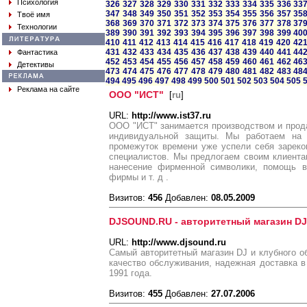
Психология
326
327
328
329
330
331
332
333
334
335
336
33
347
348
349
350
351
352
353
354
355
356
357
35
Твоё имя
368
369
370
371
372
373
374
375
376
377
378
37
Технологии
389
390
391
392
393
394
395
396
397
398
399
40
410
411
412
413
414
415
416
417
418
419
420
42
431
432
433
434
435
436
437
438
439
440
441
44
Фантастика
452
453
454
455
456
457
458
459
460
461
462
46
Детективы
473
474
475
476
477
478
479
480
481
482
483
48
494
495
496
497
498
499
500
501
502
503
504
505
Реклама на сайте
ООО "ИСТ"
[
ru
]
URL:
http://www.ist37.ru
ООО "ИСТ" занимается производством и прод
индивидуальной защиты. Мы работаем на 
промежуток времени уже успели себя зареко
специалистов. Мы предлогаем своим клиента
нанесение фирменной символики, помощь в
фирмы и т. д .
Визитов:
456
Добавлен:
08.05.2009
DJSOUND.RU - авторитетный магазин DJ
URL:
http://www.djsound.ru
Самый авторитетный магазин DJ и клубного о
качество обслуживания, надежная доставка в
1991 года.
Визитов:
455
Добавлен:
27.07.2006