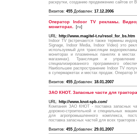
раскрутки, созданию продвижению сайтов от Bu
Визитов:
455
Добавлен:
17.12.2006
Оператор Indoor TV рекламы. Видео
мониторах.
[
ru
]
URL:
http://www.magitel-t.ru/resol_for_bs.htm
Indoor TV (встречаются также термины индоор Т
Signage, Indoor Media, Indoor Video) это ре
используемый для трансляции видеорекламы
мониторах и плазменных панелях в местах 
магазинах). Трансляция и управлени
специализированного программного обес
Наибольшее распространение Indoor TV полу
в супермаркетах и местах продаж. Оператор I
Визитов:
455
Добавлен:
18.01.2007
ЗАО КНОТ. Запасные части для трактор
URL:
http://www.knot-spb.com/
Компания ЗАО КНОТ - поставка запасных час
дорожно-строительной и специальных машин
для агропромышленного комплекса, пос
поставка запасных частей для всех тракторов
Визитов:
455
Добавлен:
29.01.2007