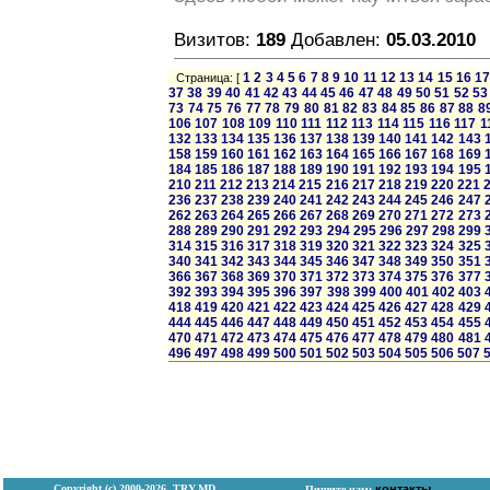
Визитов:
189
Добавлен:
05.03.2010
1
2
3
4
5
6
7
8
9
10
11
12
13
14
15
16
1
Страница: [
37
38
39
40
41
42
43
44
45
46
47
48
49
50
51
52
53
73
74
75
76
77
78
79
80
81
82
83
84
85
86
87
88
8
106
107
108
109
110
111
112
113
114
115
116
117
1
132
133
134
135
136
137
138
139
140
141
142
143
158
159
160
161
162
163
164
165
166
167
168
169
184
185
186
187
188
189
190
191
192
193
194
195
210
211
212
213
214
215
216
217
218
219
220
221
236
237
238
239
240
241
242
243
244
245
246
247
262
263
264
265
266
267
268
269
270
271
272
273
288
289
290
291
292
293
294
295
296
297
298
299
314
315
316
317
318
319
320
321
322
323
324
325
340
341
342
343
344
345
346
347
348
349
350
351
366
367
368
369
370
371
372
373
374
375
376
377
392
393
394
395
396
397
398
399
400
401
402
403
418
419
420
421
422
423
424
425
426
427
428
429
444
445
446
447
448
449
450
451
452
453
454
455
470
471
472
473
474
475
476
477
478
479
480
481
496
497
498
499
500
501
502
503
504
505
506
507
Copyright (с) 2000-2026, TRY.MD
контакты
Пишите нам: