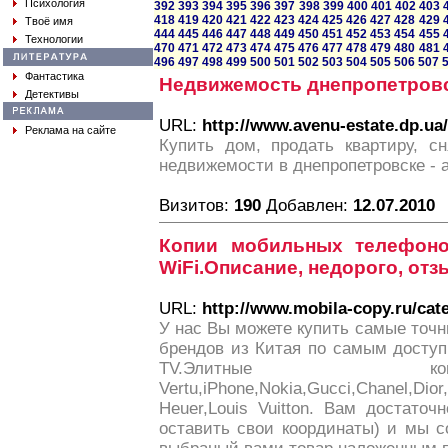
Психология
392
393
394
395
396
397
398
399
400
401
402
403
418
419
420
421
422
423
424
425
426
427
428
429
Твоё имя
444
445
446
447
448
449
450
451
452
453
454
455
Технологии
470
471
472
473
474
475
476
477
478
479
480
481
496
497
498
499
500
501
502
503
504
505
506
507
Фантастика
Недвижемость днепропетровс
Детективы
URL:
http://www.avenu-estate.dp.ua/
Реклама на сайте
Купить дом, продать квартиру, с
недвижемости в днепропетровске - a
Визитов:
190
Добавлен:
12.07.2010
Копии мобильных телефоно
WiFi.Описание, недорого, отз
URL:
http://www.mobila-copy.ru/cate
У нас Вы можете купить самые точ
брендов из Китая по самым досту
TV.Элитные коп
Vertu,iPhone,Nokia,Gucci,Chanel,Dior
Heuer,Louis Vuitton. Вам достаточ
оставить свои координаты) и мы 