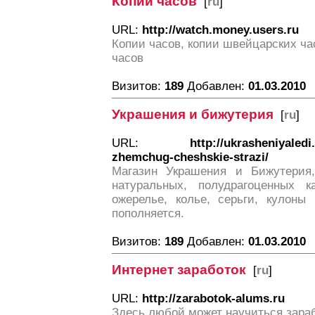
Копии часов
[
ru
]
URL:
http://watch.money.users.ru
Копии часов, копии швейцарских час
часов
Визитов:
189
Добавлен:
01.03.2010
Украшения и бижутерия
[
ru
]
URL:
http://ukrasheniyaledi
zhemchug-cheshskie-strazi/
Магазин Украшения и Бижутерия,
натуральных, полудрагоценных к
ожерелье, колье, серьги, кулоны
пополняется.
Визитов:
189
Добавлен:
01.03.2010
Интернет заработок
[
ru
]
URL:
http://zarabotok-alums.ru
Здесь любой может научиться зара