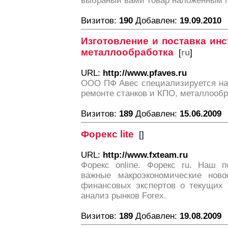
выбраный вами товар наложенным 
Визитов:
190
Добавлен:
19.09.2010
Изготовление и поставка инс
металлообработка
[
ru
]
URL:
http://www.pfaves.ru
ООО ПФ Авес специализируется на 
ремонте станков и КПО, металлообр
Визитов:
189
Добавлен:
15.06.2009
Форекс lite
[
]
URL:
http://www.fxteam.ru
Форекс online. Форекс ru. Наш п
важные макроэкономические ново
финансовых экспертов о текущих т
анализ рынков Forex.
Визитов:
189
Добавлен:
19.08.2009