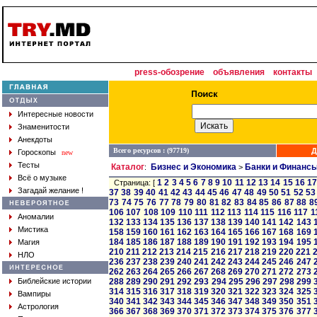
press-обозрение
объявления
контакты
Интересные новости
Знаменитости
Анекдоты
Всего ресурсов : (97719)
Д
Гороскопы
new
Тесты
Каталог
Бизнес и Экономика
Банки и Финанс
:
>
Всё о музыке
1
2
3
4
5
6
7
8
9
10
11
12
13
14
15
16
1
Страница: [
Загадай желание !
37
38
39
40
41
42
43
44
45
46
47
48
49
50
51
52
53
73
74
75
76
77
78
79
80
81
82
83
84
85
86
87
88
8
106
107
108
109
110
111
112
113
114
115
116
117
1
Аномалии
132
133
134
135
136
137
138
139
140
141
142
143
Мистика
158
159
160
161
162
163
164
165
166
167
168
169
184
185
186
187
188
189
190
191
192
193
194
195
Магия
210
211
212
213
214
215
216
217
218
219
220
221
НЛО
236
237
238
239
240
241
242
243
244
245
246
247
262
263
264
265
266
267
268
269
270
271
272
273
Библейские истории
288
289
290
291
292
293
294
295
296
297
298
299
314
315
316
317
318
319
320
321
322
323
324
325
Вампиры
340
341
342
343
344
345
346
347
348
349
350
351
Астрология
366
367
368
369
370
371
372
373
374
375
376
377