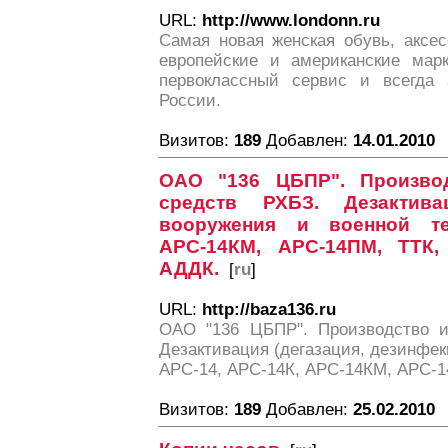
URL:
http://www.londonn.ru
Самая новая женская обувь, аксес
европейские и американские мар
первоклассный сервис и всегда 
России.
Визитов:
189
Добавлен:
14.01.2010
ОАО "136 ЦБПР". Произво
средств РХБЗ. Дезактивац
вооружения и военной те
АРС-14КМ, АРС-14ПМ, ТТК,
АДДК.
[
ru
]
URL:
http://baza136.ru
ОАО "136 ЦБПР". Производство и
Дезактивация (дегазация, дезинфек
АРС-14, АРС-14К, АРС-14КМ, АРС-1
Визитов:
189
Добавлен:
25.02.2010