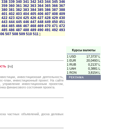
7
338
339
340
341
342
343
344
345
346
8
359
360
361
362
363
364
365
366
367
9
380
381
382
383
384
385
386
387
388
0
401
402
403
404
405
406
407
408
409
1
422
423
424
425
426
427
428
429
430
2
443
444
445
446
447
448
449
450
451
3
464
465
466
467
468
469
470
471
472
4
485
486
487
488
489
490
491
492
493
506
507
508
509
510
511
]
Курсы валюты
1 USD
17,3737 L
1 EUR
20,0493 L
1 RUB
0,2137 L
ость
[
ru
]
1 UAH
0,3881 L
1 RON
3,8154 L
нвестиции, инвестиционная деятельность,
ес-план, инвестиционный проект. На сайте
 управление инвестиционным проектом,
нка финансового состояния проекта.
доска частных объявлений, доска деловых