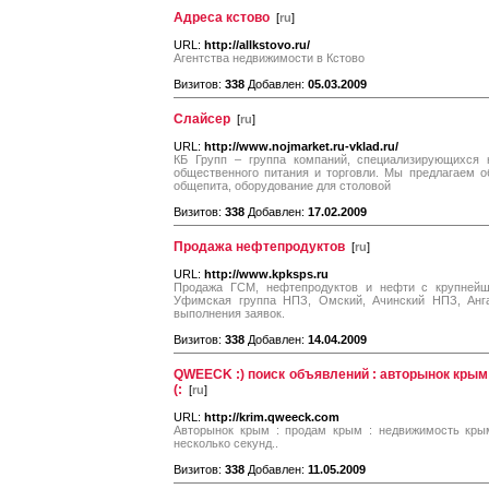
Адреса кстово
[
ru
]
URL:
http://allkstovo.ru/
Агентства недвижимости в Кстово
Визитов:
338
Добавлен:
05.03.2009
Слайсер
[
ru
]
URL:
http://www.nojmarket.ru-vklad.ru/
КБ Групп – группа компаний, специализирующихся 
общественного питания и торговли. Мы предлагаем о
общепита, оборудование для столовой
Визитов:
338
Добавлен:
17.02.2009
Продажа нефтепродуктов
[
ru
]
URL:
http://www.kpksps.ru
Продажа ГСМ, нефтепродуктов и нефти с крупнейш
Уфимская группа НПЗ, Омский, Ачинский НПЗ, Анга
выполнения заявок.
Визитов:
338
Добавлен:
14.04.2009
QWEECK :) поиск объявлений : авторынок крым
(:
[
ru
]
URL:
http://krim.qweeck.com
Авторынок крым : продам крым : недвижимость крым
несколько секунд..
Визитов:
338
Добавлен:
11.05.2009