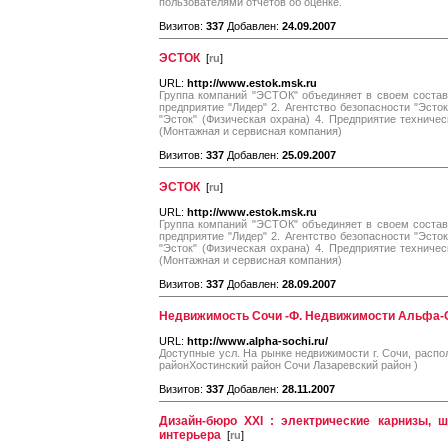
пользователями отчетов об оценке.
Визитов:
337
Добавлен:
24.09.2007
ЭСТОК
[
ru
]
URL:
http://www.estok.msk.ru
Группа компаний "ЭСТОК" объединяет в своем состав
предприятие "Лидер" 2. Агентство безопасности "Эсток
"Эсток" (Физическая охрана) 4. Предприятие техничес
(Монтажная и сервисная компания)
Визитов:
337
Добавлен:
25.09.2007
ЭСТОК
[
ru
]
URL:
http://www.estok.msk.ru
Группа компаний "ЭСТОК" объединяет в своем состав
предприятие "Лидер" 2. Агентство безопасности "Эсток
"Эсток" (Физическая охрана) 4. Предприятие техничес
(Монтажная и сервисная компания)
Визитов:
337
Добавлен:
28.09.2007
Недвижимость Сочи -Ф. Недвижимости Альфа-
URL:
http://www.alpha-sochi.ru/
Доступные усл. На рынке недвижимости г. Сочи, распо
районХостинский район Сочи Лазаревский район )
Визитов:
337
Добавлен:
28.11.2007
Дизайн-бюро XXI : электрические карнизы, 
интерьера
[
ru
]