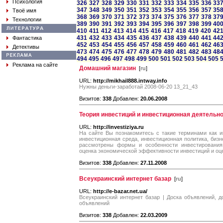
Психология
326
327
328
329
330
331
332
333
334
335
336
33
347
348
349
350
351
352
353
354
355
356
357
35
Твоё имя
368
369
370
371
372
373
374
375
376
377
378
37
Технологии
389
390
391
392
393
394
395
396
397
398
399
40
410
411
412
413
414
415
416
417
418
419
420
42
431
432
433
434
435
436
437
438
439
440
441
44
Фантастика
452
453
454
455
456
457
458
459
460
461
462
46
Детективы
473
474
475
476
477
478
479
480
481
482
483
48
494
495
496
497
498
499
500
501
502
503
504
505
Реклама на сайте
Домашний магазин
[
ru
]
URL:
http://mikhail888.intway.info
Нужны деньги-заработай 2008-06-20 13_21_43
Визитов:
338
Добавлен:
20.06.2008
Теория инвестиций и инвестиционная деятельн
URL:
http://investiziya.ru
На сайте Вы познакомитесь с такие терминами как и
инвестиционная среда, инвестиционная политика, бизн
рассмотрены формы и особенности инвестирования,
оценка экономической эффективности инвестиций и оце
Визитов:
338
Добавлен:
27.11.2008
Всеукраинский интернет базар
[
ru
]
URL:
http://e-bazar.net.ua/
Всеукраинский интернет базар | Доска объявлений, 
объявлений
Визитов:
338
Добавлен:
22.03.2009