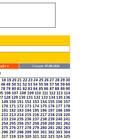
айт »
Сегодня:
07.08.2026
ы
7
18
19
20
21
22
23
24
25
26
27
28
29
30
48
49
50
51
52
53
54
55
56
57
58
59
60
78
79
80
81
82
83
84
85
86
87
88
89
90
05
106
107
108
109
110
111
112
113
114
27
128
129
130
131
132
133
134
135
136
8
149
150
151
152
153
154
155
156
157
9
170
171
172
173
174
175
176
177
178
0
191
192
193
194
195
196
197
198
199
1
212
213
214
215
216
217
218
219
220
2
233
234
235
236
237
238
239
240
241
3
254
255
256
257
258
259
260
261
262
4
275
276
277
278
279
280
281
282
283
5
296
297
298
299
300
301
302
303
304
6
317
318
319
320
321
322
323
324
325