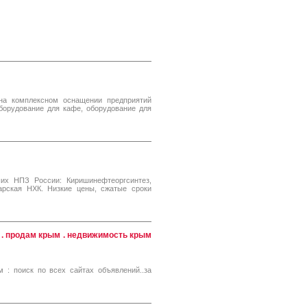
на комплексном оснащении предприятий
борудование для кафе, оборудование для
их НПЗ России: Киришинефтеоргсинтез,
рская НХК. Низкие цены, сжатые сроки
 . продам крым . недвижимость крым
 : поиск по всех сайтах объявлений..за