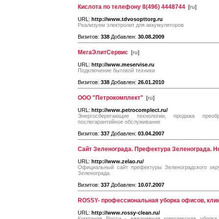
Кислота по телефону 8(496) 4448744
[
ru
]
URL:
http://www.tdvosopttorg.ru
Реализуем электролит для аккумуляторов
Визитов:
338
Добавлен:
30.08.2009
МегаЭлитСервис
[
ru
]
URL:
http://www.meservise.ru
Подключение бытовой техники
Визитов:
338
Добавлен:
26.01.2010
ООО "Петрокомплект"
[
ru
]
URL:
http://www.petrocomplect.ru/
Энергосберегающие технологии, продажа преоб
послегарантийное обслуживание
Визитов:
337
Добавлен:
03.04.2007
Сайт Зеленограда. Префектура Зеленограда. Н
URL:
http://www.zelao.ru/
Официальный сайт префектуры Зеленоградского окру
Зеленограда.
Визитов:
337
Добавлен:
10.07.2007
ROSSY- профессиональная уборка офисов, клин
URL:
http://www.rossy-clean.ru/
Компания Росси - ежедневная комплексная уборка 