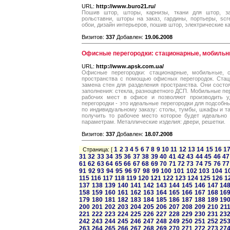
URL:
http://www.buro21.ru/
Пошив штор, шторы, карнизы, ткани для штор, за
рольставни, шторы на заказ, гардины, портьеры, scr
обои, дизайн интерьеров, пошив штор, электрические 
Визитов:
337
Добавлен:
19.06.2008
Офисные перегородки: стационарные, мобильны
URL:
http://www.apsk.com.ua/
Офисные перегородки: стационарные, мобильные, с
пространства с помощью офисных перегородок. Стац
замена стен для разделения пространства. Они состо
заполнения: стекла, разноцветного ДСП. Мобильные п
рабочих мест в офисе и позволяют производить уд
перегородки - это идеальные перегородки для подсоб
по индивидуальному заказу: столы, тумбы, шкафы и та
получить то рабочее место которое будет идеально
параметрам. Металлические изделия: двери, решетки.
Визитов:
337
Добавлен:
18.07.2008
1
2
3
4
5
6
7
8
9
10
11
12
13
14
15
16
1
Страница: [
31
32
33
34
35
36
37
38
39
40
41
42
43
44
45
46
47
61
62
63
64
65
66
67
68
69
70
71
72
73
74
75
76
77
91
92
93
94
95
96
97
98
99
100
101
102
103
104
1
115
116
117
118
119
120
121
122
123
124
125
126
1
137
138
139
140
141
142
143
144
145
146
147
14
158
159
160
161
162
163
164
165
166
167
168
16
179
180
181
182
183
184
185
186
187
188
189
19
200
201
202
203
204
205
206
207
208
209
210
21
221
222
223
224
225
226
227
228
229
230
231
23
242
243
244
245
246
247
248
249
250
251
252
25
263
264
265
266
267
268
269
270
271
272
273
27