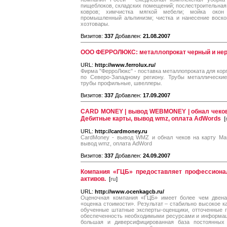
пищеблоков, складских помещений; послестроительная 
ковров; химчистка мягкой мебели; мойка окон
промышленный альпинизм; чистка и нанесение воско
хозтовары.
Визитов:
337
Добавлен:
21.08.2007
ООО ФЕРРОЛЮКС: металлопрокат черный и не
URL:
http://www.ferrolux.ru/
Фирма "ФерроЛюкс" - поставка металлопроката для кор
по Северо-Западному региону. Трубы металлические
трубы профильные, швеллеры.
Визитов:
337
Добавлен:
17.09.2007
CARD MONEY | вывод WEBMONEY | обнал чеков н
Дебитные карты, вывод wmz, оплата AdWords
[
URL:
http://cardmoney.ru
CardMoney - вывод WMZ и обнал чеков на карту Mas
вывод wmz, оплата AdWord
Визитов:
337
Добавлен:
24.09.2007
Компания «ГЦБ» предоставляет профессиона
активов.
[
ru
]
URL:
http://www.ocenkagcb.ru/
Оценочная компания «ГЦБ» имеет более чем двена
«оценка стоимости». Результат – стабильно высокое к
обученные штатные эксперты-оценщики, отточенные г
обеспеченность необходимыми ресурсами и информаци
большая и диверсифицированная база постоянных 