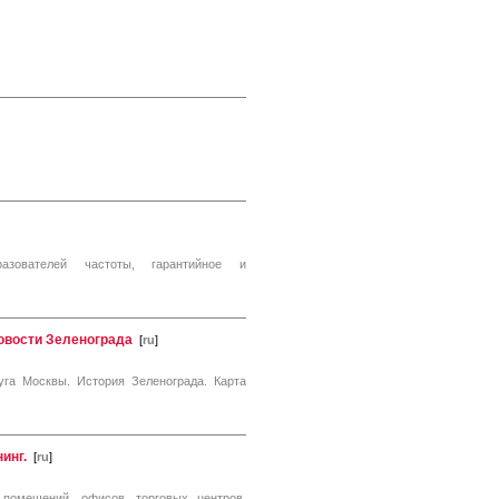
разователей частоты, гарантийное и
овости Зеленограда
[
ru
]
га Москвы. История Зеленограда. Карта
инг.
[
ru
]
помещений, офисов, торговых центров,