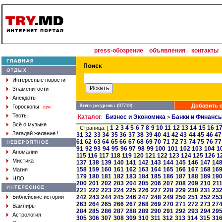
press-обозрение
объявления
контакты
Интересные новости
Знаменитости
Анекдоты
Всего ресурсов : (97719)
Добавить с
Гороскопы
new
Тесты
Каталог
Бизнес и Экономика
Банки и Финанс
:
>
Всё о музыке
1
2
3
4
5
6
7
8
9
10
11
12
13
14
15
16
1
Страница: [
Загадай желание !
31
32
33
34
35
36
37
38
39
40
41
42
43
44
45
46
47
61
62
63
64
65
66
67
68
69
70
71
72
73
74
75
76
77
91
92
93
94
95
96
97
98
99
100
101
102
103
104
1
Аномалии
115
116
117
118
119
120
121
122
123
124
125
126
1
Мистика
137
138
139
140
141
142
143
144
145
146
147
14
158
159
160
161
162
163
164
165
166
167
168
16
Магия
179
180
181
182
183
184
185
186
187
188
189
19
НЛО
200
201
202
203
204
205
206
207
208
209
210
21
221
222
223
224
225
226
227
228
229
230
231
23
Библейские истории
242
243
244
245
246
247
248
249
250
251
252
25
263
264
265
266
267
268
269
270
271
272
273
27
Вампиры
284
285
286
287
288
289
290
291
292
293
294
29
Астрология
305
306
307
308
309
310
311
312
313
314
315
31