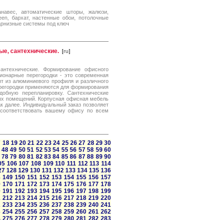
навес, автоматические шторы, жалюзи,
een, бархат, настенные обои, потолочные
карнизные системы под ключ
е, сантехнические.
[
ru
]
антехнические. Формирование офисного
ионарные перегородки - это современная
ят из алюминиевого профиля и различного
ерегородки применяются для формирования
обную перепланировку. Сантехнические
ных помещений. Корпусная офисная мебель
к далее. Индивидуальный заказ позволяет
 соответствовать вашему офису по всем
7
18
19
20
21
22
23
24
25
26
27
28
29
30
48
49
50
51
52
53
54
55
56
57
58
59
60
78
79
80
81
82
83
84
85
86
87
88
89
90
05
106
107
108
109
110
111
112
113
114
27
128
129
130
131
132
133
134
135
136
8
149
150
151
152
153
154
155
156
157
9
170
171
172
173
174
175
176
177
178
0
191
192
193
194
195
196
197
198
199
1
212
213
214
215
216
217
218
219
220
2
233
234
235
236
237
238
239
240
241
3
254
255
256
257
258
259
260
261
262
4
275
276
277
278
279
280
281
282
283