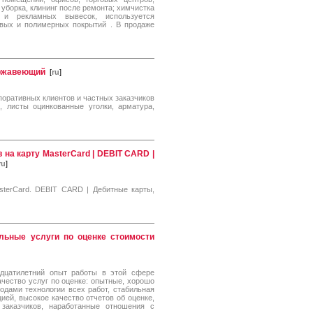
уборка, клининг после ремонта; химчистка
 и рекламных вывесок, используется
вых и полимерных покрытий . В продаже
ржавеющий
[
ru
]
поративных клиентов и частных заказчиков
, листы оцинкованные уголки, арматура,
а карту MasterCard | DEBIT CARD |
ru
]
terCard. DEBIT CARD | Дебитные карты,
льные услуги по оценке стоимости
дцатилетний опыт работы в этой сфере
ачество услуг по оценке: опытные, хорошо
одами технологии всех работ, стабильная
ей, высокое качество отчетов об оценке,
заказчиков, наработанные отношения с