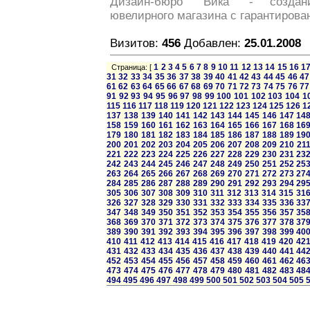
Дизайн-бюро "Вика" - создан
ювелирного магазина с гарантирова
Визитов:
456
Добавлен:
25.01.2008
1
2
3
4
5
6
7
8
9
10
11
12
13
14
15
16
1
Страница: [
31
32
33
34
35
36
37
38
39
40
41
42
43
44
45
46
47
61
62
63
64
65
66
67
68
69
70
71
72
73
74
75
76
77
91
92
93
94
95
96
97
98
99
100
101
102
103
104
1
115
116
117
118
119
120
121
122
123
124
125
126
1
137
138
139
140
141
142
143
144
145
146
147
14
158
159
160
161
162
163
164
165
166
167
168
16
179
180
181
182
183
184
185
186
187
188
189
19
200
201
202
203
204
205
206
207
208
209
210
21
221
222
223
224
225
226
227
228
229
230
231
23
242
243
244
245
246
247
248
249
250
251
252
25
263
264
265
266
267
268
269
270
271
272
273
27
284
285
286
287
288
289
290
291
292
293
294
29
305
306
307
308
309
310
311
312
313
314
315
31
326
327
328
329
330
331
332
333
334
335
336
33
347
348
349
350
351
352
353
354
355
356
357
35
368
369
370
371
372
373
374
375
376
377
378
37
389
390
391
392
393
394
395
396
397
398
399
40
410
411
412
413
414
415
416
417
418
419
420
42
431
432
433
434
435
436
437
438
439
440
441
44
452
453
454
455
456
457
458
459
460
461
462
46
473
474
475
476
477
478
479
480
481
482
483
48
494
495
496
497
498
499
500
501
502
503
504
505