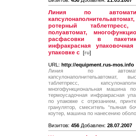
Визитов:
456
Добавлен:
21.05.2007
Линия по автоматич
капсулонаполнительавтома
ротерный таблетпресс, 
полуавтомат, многофункц
расфасовки в пакетик
инфракрасная упаковочная
упаковке с
[
ru
]
URL:
http://equipment.rus-mos.info
Линия по автоматич
капсулонаполнительавтомат, вы
таблетпресс, капсулонапо
многофункциональная машина по
термоусадочная инфракрасная упа
по упаковке с отрезанием, принт
гранулятор, смеситель “пьяная бо
коутер, машина по нанесению обол
Визитов:
456
Добавлен:
28.07.2007