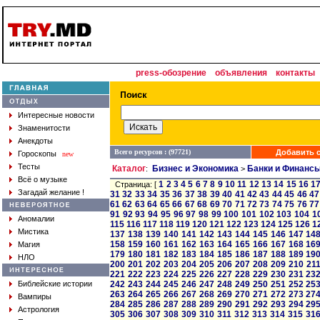
press-обозрение
объявления
контакты
Интересные новости
Знаменитости
Анекдоты
Всего ресурсов : (97721)
Добавить с
Гороскопы
new
Тесты
Каталог
Бизнес и Экономика
Банки и Финанс
:
>
Всё о музыке
1
2
3
4
5
6
7
8
9
10
11
12
13
14
15
16
1
Страница: [
Загадай желание !
31
32
33
34
35
36
37
38
39
40
41
42
43
44
45
46
47
61
62
63
64
65
66
67
68
69
70
71
72
73
74
75
76
77
91
92
93
94
95
96
97
98
99
100
101
102
103
104
1
Аномалии
115
116
117
118
119
120
121
122
123
124
125
126
1
Мистика
137
138
139
140
141
142
143
144
145
146
147
14
158
159
160
161
162
163
164
165
166
167
168
16
Магия
179
180
181
182
183
184
185
186
187
188
189
19
НЛО
200
201
202
203
204
205
206
207
208
209
210
21
221
222
223
224
225
226
227
228
229
230
231
23
Библейские истории
242
243
244
245
246
247
248
249
250
251
252
25
263
264
265
266
267
268
269
270
271
272
273
27
Вампиры
284
285
286
287
288
289
290
291
292
293
294
29
Астрология
305
306
307
308
309
310
311
312
313
314
315
31