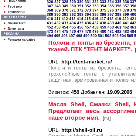
Психология
326
327
328
329
330
331
332
333
334
335
336
33
347
348
349
350
351
352
353
354
355
356
357
35
Твоё имя
368
369
370
371
372
373
374
375
376
377
378
37
Технологии
389
390
391
392
393
394
395
396
397
398
399
40
410
411
412
413
414
415
416
417
418
419
420
42
431
432
433
434
435
436
437
438
439
440
441
44
Фантастика
452
453
454
455
456
457
458
459
460
461
462
46
Детективы
473
474
475
476
477
478
479
480
481
482
483
48
494
495
496
497
498
499
500
501
502
503
504
505
Реклама на сайте
Пологи и тенты из брезента, 
тканей. ПТК "ТЕНТ МАРКЕТ".
URL:
http://tent-market.ru/
Пологи и тенты из брезента, тент
трехслойные тенты с утеплителе
защитная, армированная и полиэтил
Визитов:
456
Добавлен:
19.09.2006
Масла Shell, Смазки Shell,
Предлогает весь ассортимен
наше второе имя.
[
ru
]
URL:
http://shell-oil.ru