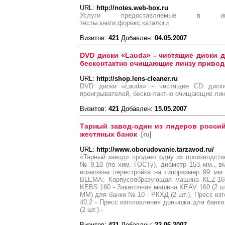
URL:
http://notes.web-box.ru
Услуги предоставляемые в интер
тесты,книги,форекс,каталоги
Визитов:
421
Добавлен:
04.05.2007
DVD диски «Lauda» - чистящие диски 
бесконтактно очищающие линзу привод
URL:
http://shop.lens-cleaner.ru
DVD диски «Lauda» - чистящие CD дис
проигрывателей, бесконтактно очищающие ли
Визитов:
421
Добавлен:
15.05.2007
Тарный завод-один из лидеров россий
жестяных банок
[
ru
]
URL:
http://www.oborudovanie.tarzavod.ru/
«Тарный завод» продает одну из производст
№ 9,10 (по хим. ГОСТу), диаметр 153 мм., вме
возможна перестройка на типоразмер 99 мм.
BLEMA: Корпусообразующая машина КЕZ-160.
KEBS 160 - Закаточная машина KEAV 160 (2 шт
ММ) для банки № 10 - PКХД (2 шт.). Пресс из
40.2 - Пресс изготовления донышка для банки
(2 шт.) -
Визитов:
421
Добавлен:
22.06.2007