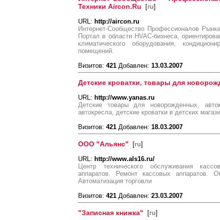
Техники Aircon.Ru
[
ru
]
URL:
http://aircon.ru
Интернет-Сообщество Профессионалов Рынка 
Портал в области HVAC-бизнеса, ориентиров
климатического оборудования, кондициони
помещений.
Визитов:
421
Добавлен:
13.03.2007
Детские кроватки, товары для новоро
URL:
http://www.yanas.ru
Детские товары для новорожденных, авток
автокресла, детские кроватки в детских мага
Визитов:
421
Добавлен:
18.03.2007
ООО "Альянс"
[
ru
]
URL:
http://www.als16.ru/
Центр технического обслуживания кассо
аппаратов. Ремонт кассовых аппаратов. О
Автоматизация торговли
Визитов:
421
Добавлен:
23.03.2007
"Записная книжка"
[
ru
]