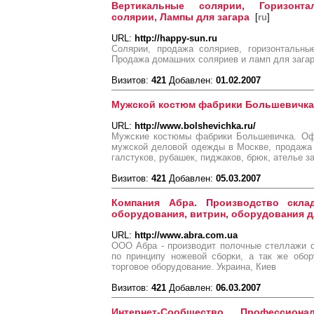
Вертикальные солярии, Горизонт
солярии, Лампы для загара
[
ru
]
URL:
http://happy-sun.ru
Солярии, продажа соляриев, горизонтальны
Продажа домашних соляриев и ламп для загар
Визитов:
421
Добавлен:
01.02.2007
Мужской костюм фабрики Большевичка
URL:
http://www.bolshevichka.ru/
Мужские костюмы фабрики Большевичка. Оф
мужской деловой одежды в Москве, продажа 
галстуков, рубашек, пиджаков, брюк, ателье за
Визитов:
421
Добавлен:
05.03.2007
Компания Абра. Производство склад
оборудования, витрин, оборудования д
URL:
http://www.abra.com.ua
ООО Абра - производит полочные стеллажи 
по принципу ножевой сборки, а так же обор
торговое оборудование. Украина, Киев
Визитов:
421
Добавлен:
06.03.2007
Интернет-Сообщество Профессион