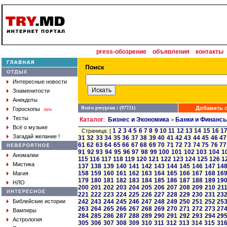
press-обозрение
объявления
контакты
Интересные новости
Знаменитости
Анекдоты
Всего ресурсов : (97721)
Добавить с
Гороскопы
new
Тесты
Каталог
Бизнес и Экономика
Банки и Финанс
:
>
Всё о музыке
1
2
3
4
5
6
7
8
9
10
11
12
13
14
15
16
1
Страница: [
Загадай желание !
31
32
33
34
35
36
37
38
39
40
41
42
43
44
45
46
47
61
62
63
64
65
66
67
68
69
70
71
72
73
74
75
76
77
91
92
93
94
95
96
97
98
99
100
101
102
103
104
1
Аномалии
115
116
117
118
119
120
121
122
123
124
125
126
1
Мистика
137
138
139
140
141
142
143
144
145
146
147
14
158
159
160
161
162
163
164
165
166
167
168
16
Магия
179
180
181
182
183
184
185
186
187
188
189
19
НЛО
200
201
202
203
204
205
206
207
208
209
210
21
221
222
223
224
225
226
227
228
229
230
231
23
Библейские истории
242
243
244
245
246
247
248
249
250
251
252
25
263
264
265
266
267
268
269
270
271
272
273
27
Вампиры
284
285
286
287
288
289
290
291
292
293
294
29
Астрология
305
306
307
308
309
310
311
312
313
314
315
31