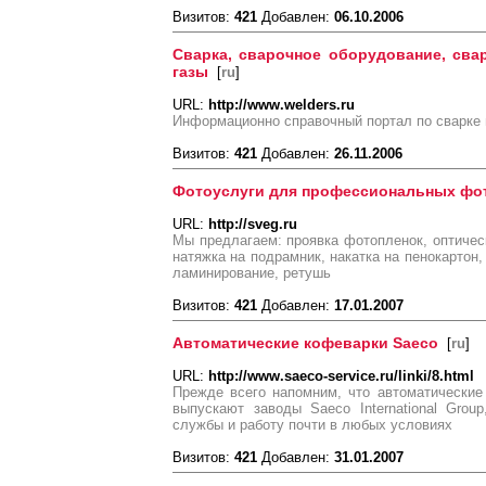
Визитов:
421
Добавлен:
06.10.2006
Сварка, сварочное оборудование, сва
газы
[
ru
]
URL:
http://www.welders.ru
Информационно справочный портал по сварке
Визитов:
421
Добавлен:
26.11.2006
Фотоуслуги для профессиональных фо
URL:
http://sveg.ru
Мы предлагаем: проявка фотопленок, оптичес
натяжка на подрамник, накатка на пенокартон,
ламинирование, ретушь
Визитов:
421
Добавлен:
17.01.2007
Автоматические кофеварки Saeco
[
ru
]
URL:
http://www.saeco-service.ru/linki/8.html
Прежде всего напомним, что автоматические
выпускают заводы Saeco International Grou
службы и работу почти в любых условиях
Визитов:
421
Добавлен:
31.01.2007