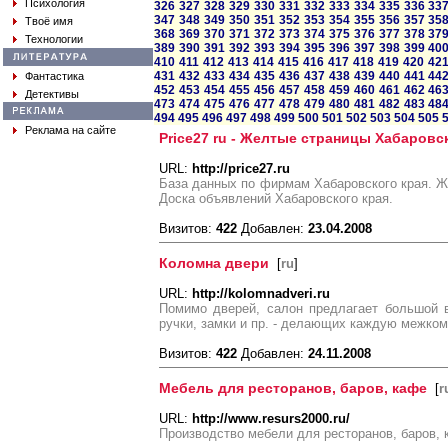
Психология
326
327
328
329
330
331
332
333
334
335
336
33
347
348
349
350
351
352
353
354
355
356
357
35
Твоё имя
368
369
370
371
372
373
374
375
376
377
378
37
Технологии
389
390
391
392
393
394
395
396
397
398
399
40
410
411
412
413
414
415
416
417
418
419
420
42
431
432
433
434
435
436
437
438
439
440
441
44
Фантастика
452
453
454
455
456
457
458
459
460
461
462
46
Детективы
473
474
475
476
477
478
479
480
481
482
483
48
494
495
496
497
498
499
500
501
502
503
504
505
Реклама на сайте
Price27 ru - Желтые страницы Хабаровск
URL:
http://price27.ru
База данных по фирмам Хабаровского края. Ж
Доска объявлений Хабаровского края.
Визитов:
422
Добавлен:
23.04.2008
Коломна двери
[
ru
]
URL:
http://kolomnadveri.ru
Помимо дверей, салон предлагает большой 
ручки, замки и пр. - делающих каждую межко
Визитов:
422
Добавлен:
24.11.2008
Мебель для ресторанов, баров, кафе
[
r
URL:
http://www.resurs2000.ru/
Производство мебели для ресторанов, баров, 