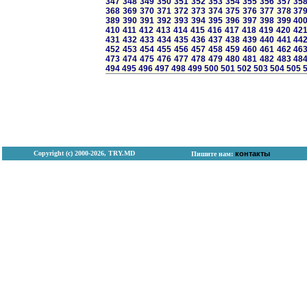
347
348
349
350
351
352
353
354
355
356
357
35
368
369
370
371
372
373
374
375
376
377
378
37
389
390
391
392
393
394
395
396
397
398
399
40
410
411
412
413
414
415
416
417
418
419
420
42
431
432
433
434
435
436
437
438
439
440
441
44
452
453
454
455
456
457
458
459
460
461
462
46
473
474
475
476
477
478
479
480
481
482
483
48
494
495
496
497
498
499
500
501
502
503
504
505
Copyright (с) 2000-2026, TRY.MD
контакты
Пишите нам: