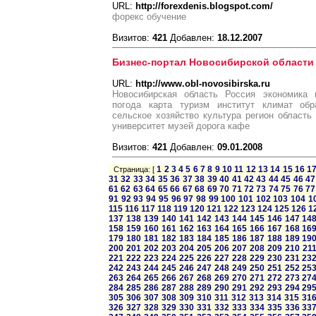
URL:
http://forexdenis.blogspot.com/
форекс обучение
Визитов:
421
Добавлен:
18.12.2007
Бизнес-портал Новосибирской области
URL:
http://www.obl-novosibirska.ru
Новосибирская область Россия экономика 
погода карта туризм институт климат обр
сельское хозяйство культура регион область
университет музей дорога кафе
Визитов:
421
Добавлен:
09.01.2008
1
2
3
4
5
6
7
8
9
10
11
12
13
14
15
16
1
Страница: [
31
32
33
34
35
36
37
38
39
40
41
42
43
44
45
46
47
61
62
63
64
65
66
67
68
69
70
71
72
73
74
75
76
77
91
92
93
94
95
96
97
98
99
100
101
102
103
104
1
115
116
117
118
119
120
121
122
123
124
125
126
1
137
138
139
140
141
142
143
144
145
146
147
14
158
159
160
161
162
163
164
165
166
167
168
16
179
180
181
182
183
184
185
186
187
188
189
19
200
201
202
203
204
205
206
207
208
209
210
21
221
222
223
224
225
226
227
228
229
230
231
23
242
243
244
245
246
247
248
249
250
251
252
25
263
264
265
266
267
268
269
270
271
272
273
27
284
285
286
287
288
289
290
291
292
293
294
29
305
306
307
308
309
310
311
312
313
314
315
31
326
327
328
329
330
331
332
333
334
335
336
33