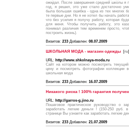
ожидал. После завершения средней школы я п
год, я решил, это уже стало достаточно ум
была большая ошибка - одна из тех многих 
те первые дни. Но я не хотел бы начать работ
что без усилия я получу работу, которая буд
для меня. Чтобы получить работу, это каз
понимал различия тем временем просто, что
построить жизнь).
Визитов:
233
Добавлен:
08.07.2009
ШКОЛЬНАЯ МОДА - магазин одежды
[
ru
URL:
http://www.shkolnaya-moda.ru
Сайт на котором можно посмотреть текущий
цену и посмотреть фотографии коллекции в
школьная мода
Визитов:
233
Добавлен:
16.07.2009
Никакого риска ! 100% гарантия получен
URL:
http://garros-g.jino.ru
Пошаговое практическое руководство о за
заработать легкие деньги ! (150-250 руб.
странице Вы узнаете как заработать легкие де
Визитов:
233
Добавлен:
21.07.2009