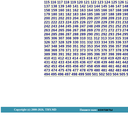
115
116
117
118
119
120
121
122
123
124
125
126
1
137
138
139
140
141
142
143
144
145
146
147
14
158
159
160
161
162
163
164
165
166
167
168
16
179
180
181
182
183
184
185
186
187
188
189
19
200
201
202
203
204
205
206
207
208
209
210
21
221
222
223
224
225
226
227
228
229
230
231
23
242
243
244
245
246
247
248
249
250
251
252
25
263
264
265
266
267
268
269
270
271
272
273
27
284
285
286
287
288
289
290
291
292
293
294
29
305
306
307
308
309
310
311
312
313
314
315
31
326
327
328
329
330
331
332
333
334
335
336
33
347
348
349
350
351
352
353
354
355
356
357
35
368
369
370
371
372
373
374
375
376
377
378
37
389
390
391
392
393
394
395
396
397
398
399
40
410
411
412
413
414
415
416
417
418
419
420
42
431
432
433
434
435
436
437
438
439
440
441
44
452
453
454
455
456
457
458
459
460
461
462
46
473
474
475
476
477
478
479
480
481
482
483
48
494
495
496
497
498
499
500
501
502
503
504
505
Copyright (с) 2000-2026, TRY.MD
контакты
Пишите нам: