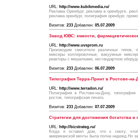
URL:
http://www.kubikmedia.ru/
Реклама Оренбург, реклама в оренбурге, рек
реклама оренбург, полиграфия оренбург, промо
Визитов:
233
Добавлен:
05.07.2009
Завод ЮВС: емкости, фармацевтическо
URL:
http://www.uvsprom.ru
Производим смесители различных типов, 
миксеры коллеровочные, вакуумные миксер
реакторы с мешалками, нестандартное оборуд
Визитов:
233
Добавлен:
06.07.2009
Типография Терра-Принт в Ростове-на-
URL:
http://www.terradon.ru/
Полиграфия в Ростове-на-Дону, типография 
ростов, типографская печать
Визитов:
233
Добавлен:
07.07.2009
Стратегии для достижения богатства и 
URL:
http://bizstrateg.ru/
Когда я оставил дом, что к смогу, что
американской мечты была полна надежд.Но зак