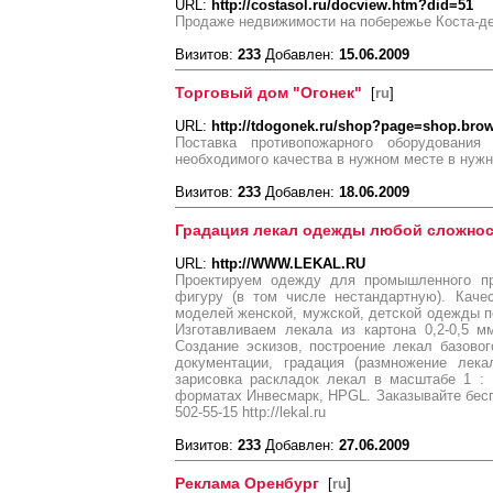
URL:
http://costasol.ru/docview.htm?did=51
Продаже недвижимости на побережье Коста-д
Визитов:
233
Добавлен:
15.06.2009
Торговый дом "Огонек"
[
ru
]
URL:
http://tdogonek.ru/shop?page=shop.bro
Поставка противопожарного оборудовани
необходимого качества в нужном месте в нужн
Визитов:
233
Добавлен:
18.06.2009
Градация лекал одежды любой сложно
URL:
http://WWW.LEKAL.RU
Проектируем одежду для промышленного пр
фигуру (в том числе нестандартную). Каче
моделей женской, мужской, детской одежды п
Изготавливаем лекала из картона 0,2-0,5 м
Создание эскизов, построение лекал базовог
документации, градация (размножение лека
зарисовка раскладок лекал в масштабе 1 : 
форматах Инвесмарк, HPGL. Заказывайте бесп
502-55-15 http://lekal.ru
Визитов:
233
Добавлен:
27.06.2009
Реклама Оренбург
[
ru
]