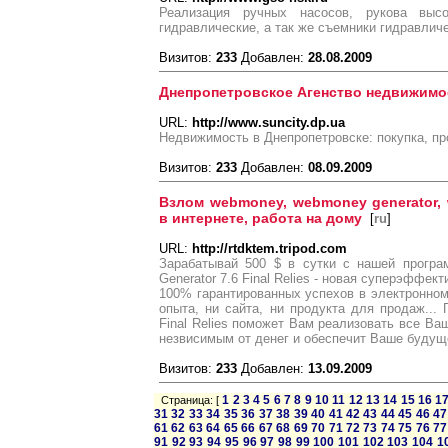
Реализация ручных насосов, рукова выс
гидравлические, а так же съемники гидравлич
Визитов:
233
Добавлен:
28.08.2009
Днепропетровское Агенство недвижимос
URL:
http://www.suncity.dp.ua
Недвижимость в Днепропетровске: покупка, пр
Визитов:
233
Добавлен:
08.09.2009
Взлом webmoney, webmoney generator, 
в интернете, работа на дому
[
ru
]
URL:
http://rtdktem.tripod.com
Зарабатывай 500 $ в сутки с нашей програ
Generator 7.6 Final Relies - новая суперэффе
100% гарантированных успехов в электронном 
опыта, ни сайта, ни продукта для продаж...
Final Relies поможет Вам реализовать все Ва
незвисимым от денег и обеспечит Ваше будущ
Визитов:
233
Добавлен:
13.09.2009
1
2
3
4
5
6
7
8
9
10
11
12
13
14
15
16
1
Страница: [
31
32
33
34
35
36
37
38
39
40
41
42
43
44
45
46
47
61
62
63
64
65
66
67
68
69
70
71
72
73
74
75
76
77
91
92
93
94
95
96
97
98
99
100
101
102
103
104
1