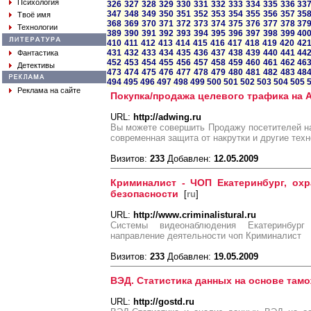
Психология
326
327
328
329
330
331
332
333
334
335
336
33
347
348
349
350
351
352
353
354
355
356
357
35
Твоё имя
368
369
370
371
372
373
374
375
376
377
378
37
Технологии
389
390
391
392
393
394
395
396
397
398
399
40
410
411
412
413
414
415
416
417
418
419
420
42
431
432
433
434
435
436
437
438
439
440
441
44
Фантастика
452
453
454
455
456
457
458
459
460
461
462
46
Детективы
473
474
475
476
477
478
479
480
481
482
483
48
494
495
496
497
498
499
500
501
502
503
504
505
Реклама на сайте
Покупка/продажа целевого трафика на 
URL:
http://adwing.ru
Вы можете совершить Продажу посетителей на
современная защита от накрутки и другие техн
Визитов:
233
Добавлен:
12.05.2009
Криминалист - ЧОП Екатеринбург, охр
безопасности
[
ru
]
URL:
http://www.criminalistural.ru
Системы видеонаблюдения Екатеринбур
направление деятельности чоп Криминалист
Визитов:
233
Добавлен:
19.05.2009
ВЭД. Статистика данных на основе там
URL:
http://gostd.ru