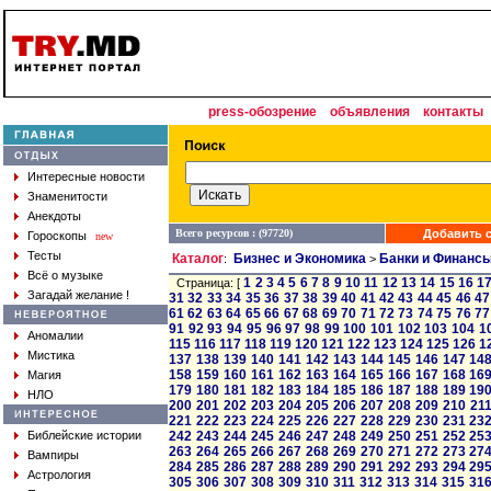
press-обозрение
объявления
контакты
Интересные новости
Знаменитости
Анекдоты
Всего ресурсов : (97720)
Добавить с
Гороскопы
new
Тесты
Каталог
Бизнес и Экономика
Банки и Финанс
:
>
Всё о музыке
1
2
3
4
5
6
7
8
9
10
11
12
13
14
15
16
1
Страница: [
Загадай желание !
31
32
33
34
35
36
37
38
39
40
41
42
43
44
45
46
47
61
62
63
64
65
66
67
68
69
70
71
72
73
74
75
76
77
91
92
93
94
95
96
97
98
99
100
101
102
103
104
1
Аномалии
115
116
117
118
119
120
121
122
123
124
125
126
1
Мистика
137
138
139
140
141
142
143
144
145
146
147
14
158
159
160
161
162
163
164
165
166
167
168
16
Магия
179
180
181
182
183
184
185
186
187
188
189
19
НЛО
200
201
202
203
204
205
206
207
208
209
210
21
221
222
223
224
225
226
227
228
229
230
231
23
Библейские истории
242
243
244
245
246
247
248
249
250
251
252
25
263
264
265
266
267
268
269
270
271
272
273
27
Вампиры
284
285
286
287
288
289
290
291
292
293
294
29
Астрология
305
306
307
308
309
310
311
312
313
314
315
31