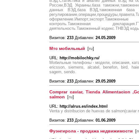
ВЭД.Статистика и анализ данных ВЭД на о
России,ВЭД Украины,база таможни,таможен
данных ВЭД,база ВЭД,таможенная база 
регулирование,операции,процедуры,правила.
оформление.Импорт,экспорт.Тамо
контроль.Таможенная декларация.ГТД.Л
деятельность.Таможенный кодекс.ТНВЭД коды
Визитов:
233
Добавлен:
24.05.2009
Мтс мобильный
[
ru
]
URL:
http://mobilochky.ru/
Мобильные телефоны - модели, описания, катал
ericsson, siemens, alcatel, benefon, bird, haier
sagem, sendo.
Визитов:
233
Добавлен:
29.05.2009
Comprar caviar, Tienda Alimentacion ,G
salmon
[
ru
]
URL:
http://alrus.es/index.html
Venta y distribucion de huevas de salmon(caviar r
Визитов:
233
Добавлен:
01.06.2009
Фуэнгирола - продажа недвижимости
[
r