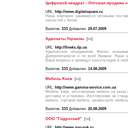
Цифровой квадрат - Оптовая продажа 
URL:
http://www.digitalsquare.ru
Наша компания занимается оптовыми постав
запчастей с Китая.
Визитов:
233
Добавлен:
29.07.2009
Адвокаты Украины
[
ru
]
URL:
http://fineks.dp.ua
Адвокатское объединение Финэкс оказыва
Днепропетровске и по всей Украине. Наши 
Ваши вопросы и проведут консультацию в люб
Визитов:
233
Добавлен:
14.08.2009
Мебель Киев
[
ru
]
URL:
http://www.gamma-service.com.ua
Мебель Киев, изготовление мебели на заказ 
доставка и установка. Изготовление не стан
мебель, торговая мебель, шкафы-купе, мебел
Визитов:
233
Добавлен:
20.08.2009
ООО "Гидроснаб"
[
ru
]
URL:
http://www.gso-nsk.ru