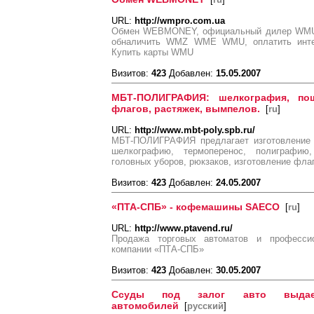
URL:
http://wmpro.com.ua
Обмен WEBMONEY, официальный дилер WMU, 
обналичить WMZ WME WMU, оплатить инте
Купить карты WMU
Визитов:
423
Добавлен:
15.05.2007
МБТ-ПОЛИГРАФИЯ: шелкография, пош
флагов, растяжек, вымпелов.
[
ru
]
URL:
http://www.mbt-poly.spb.ru/
МБТ-ПОЛИГРАФИЯ предлагает изготовление с
шелкографию, термоперенос, полиграфию
головных уборов, рюкзаков, изготовление фла
Визитов:
423
Добавлен:
24.05.2007
«ПТА-СПБ» - кофемашины SAECO
[
ru
]
URL:
http://www.ptavend.ru/
Продажа торговых автоматов и професс
компании «ПТА-СПБ»
Визитов:
423
Добавлен:
30.05.2007
Ссуды под залог авто выдает
автомобилей
[
русский
]