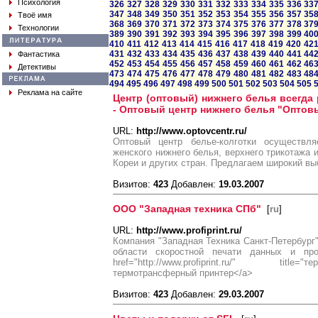
Психология
326
327
328
329
330
331
332
333
334
335
336
33
347
348
349
350
351
352
353
354
355
356
357
35
Твоё имя
368
369
370
371
372
373
374
375
376
377
378
37
Технологии
389
390
391
392
393
394
395
396
397
398
399
40
410
411
412
413
414
415
416
417
418
419
420
42
431
432
433
434
435
436
437
438
439
440
441
44
Фантастика
452
453
454
455
456
457
458
459
460
461
462
46
Детективы
473
474
475
476
477
478
479
480
481
482
483
48
494
495
496
497
498
499
500
501
502
503
504
505
Реклама на сайте
Центр (оптовый) нижнего белья всегда
- Оптовый центр нижнего белья "Оптов
URL:
http://www.optovcentr.ru/
Оптовый центр белье-колготки осуществл
женского нижнего белья, верхнего трикотажа 
Кореи и других стран. Предлагаем широкий вы
Визитов:
423
Добавлен:
19.03.2007
ООО "Западная техника СПб"
[
ru
]
URL:
http://www.profiprint.ru/
Компания "Западная Техника Санкт-Петербург"
области скоростной печати данных и пр
href="http://www.profiprint.ru/" titl
термотрансферный принтер</a>
Визитов:
423
Добавлен:
29.03.2007