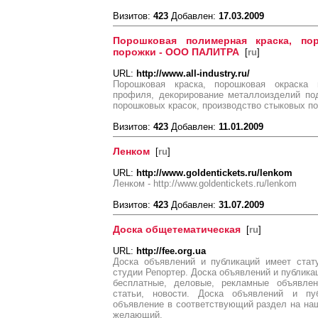
Визитов:
423
Добавлен:
17.03.2009
Порошковая полимерная краска, по
порожки - ООО ПАЛИТРА
[
ru
]
URL:
http://www.all-industry.ru/
Порошковая краска, порошковая окраска
профиля, декорирование металлоизделий под
порошковых красок, производство стыковых п
Визитов:
423
Добавлен:
11.01.2009
Ленком
[
ru
]
URL:
http://www.goldentickets.ru/lenkom
Ленком - http://www.goldentickets.ru/lenkom
Визитов:
423
Добавлен:
31.07.2009
Доска общетематическая
[
ru
]
URL:
http://fee.org.ua
Доска объявлений и публикаций имеет стат
студии Репортер. Доска объявлений и публик
бесплатные, деловые, рекламные объявлен
статьи, новости. Доска объявлений и пуб
объявление в соответствующий раздел на на
желающий.