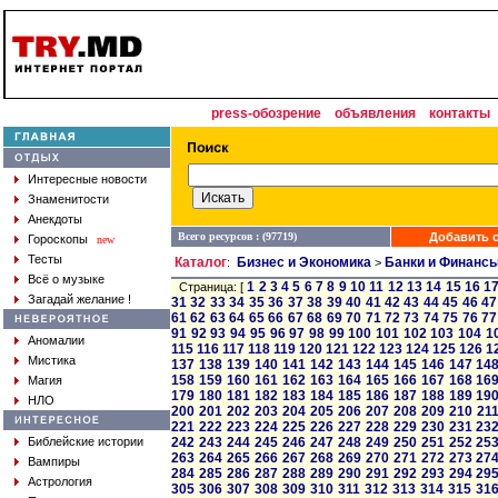
press-обозрение
объявления
контакты
Интересные новости
Знаменитости
Анекдоты
Всего ресурсов : (97719)
Добавить с
Гороскопы
new
Тесты
Каталог
Бизнес и Экономика
Банки и Финанс
:
>
Всё о музыке
1
2
3
4
5
6
7
8
9
10
11
12
13
14
15
16
1
Страница: [
Загадай желание !
31
32
33
34
35
36
37
38
39
40
41
42
43
44
45
46
47
61
62
63
64
65
66
67
68
69
70
71
72
73
74
75
76
77
91
92
93
94
95
96
97
98
99
100
101
102
103
104
1
Аномалии
115
116
117
118
119
120
121
122
123
124
125
126
1
Мистика
137
138
139
140
141
142
143
144
145
146
147
14
158
159
160
161
162
163
164
165
166
167
168
16
Магия
179
180
181
182
183
184
185
186
187
188
189
19
НЛО
200
201
202
203
204
205
206
207
208
209
210
21
221
222
223
224
225
226
227
228
229
230
231
23
Библейские истории
242
243
244
245
246
247
248
249
250
251
252
25
263
264
265
266
267
268
269
270
271
272
273
27
Вампиры
284
285
286
287
288
289
290
291
292
293
294
29
Астрология
305
306
307
308
309
310
311
312
313
314
315
31