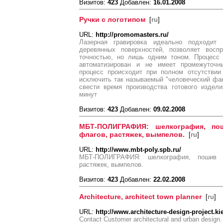
Визитов:
423
Добавлен:
16.01.2008
Ручки с логотипом
[
ru
]
URL:
http://promomasters.ru/
Лазерная гравировка идеально подходит
деревянных поверхностей, позволяет восп
точностью, но лишь одним тоном. Процесс 
автоматизирован и не имеет промежуточны
процесс происходит при полном отсутствии
исключить так называемый "человеческий фак
свести время производства готового издел
минут
Визитов:
423
Добавлен:
09.02.2008
МБТ-ПОЛИГРАФИЯ: шелкография, пош
флагов, растяжек, вымпелов.
[
ru
]
URL:
http://www.mbt-poly.spb.ru/
МБТ-ПОЛИГРАФИЯ: шелкография, пошив ф
растяжек, вымпелов.
Визитов:
423
Добавлен:
22.02.2008
Architecture, architect town planner
[
ru
]
URL:
http://www.architecture-design-project.ki
Contact Customer architectural and urban design. 