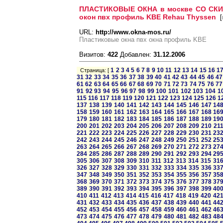
ПЛАСТИКОВЫЕ ОКНА в москве СО СКИД
окон пвх профиль KBE Rehau Thyssen
[
URL:
http://www.okna-mos.ru/
Пластиковые окна пвх окна профиль KBE
Визитов:
422
Добавлен:
31.12.2006
1
2
3
4
5
6
7
8
9
10
11
12
13
14
15
16
1
Страница: [
31
32
33
34
35
36
37
38
39
40
41
42
43
44
45
46
47
61
62
63
64
65
66
67
68
69
70
71
72
73
74
75
76
77
91
92
93
94
95
96
97
98
99
100
101
102
103
104
1
115
116
117
118
119
120
121
122
123
124
125
126
1
137
138
139
140
141
142
143
144
145
146
147
14
158
159
160
161
162
163
164
165
166
167
168
16
179
180
181
182
183
184
185
186
187
188
189
19
200
201
202
203
204
205
206
207
208
209
210
21
221
222
223
224
225
226
227
228
229
230
231
23
242
243
244
245
246
247
248
249
250
251
252
25
263
264
265
266
267
268
269
270
271
272
273
27
284
285
286
287
288
289
290
291
292
293
294
29
305
306
307
308
309
310
311
312
313
314
315
31
326
327
328
329
330
331
332
333
334
335
336
33
347
348
349
350
351
352
353
354
355
356
357
35
368
369
370
371
372
373
374
375
376
377
378
37
389
390
391
392
393
394
395
396
397
398
399
40
410
411
412
413
414
415
416
417
418
419
420
42
431
432
433
434
435
436
437
438
439
440
441
44
452
453
454
455
456
457
458
459
460
461
462
46
473
474
475
476
477
478
479
480
481
482
483
48