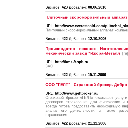
Визитов:
423
Добавлен:
08.06.2010
Плиточный скороморозильный аппарат
URL:
http://www.everestcold.com/plitochni_s
Плиточный скороморозильный аппарат компан
Визитов:
422
Добавлен:
12.10.2006
Производство поковок Изготовлени
механический завод "Ижора-Металл
[
ru
URL:
http://kmz-9.spb.ru
ЗАО
Визитов:
422
Добавлен:
15.11.2006
ООО "ГЕЛТ" | Страховой брокер. Добро
URL:
http://www.geltbroker.ru/
Страховой брокер «ГЕЛТ» оказывает услуг
договоров страхования для физических и 
всегда готова предоставить необходимую ин
анализ его деятельности, а также разр
страхования.
Визитов:
422
Добавлен:
21.12.2006