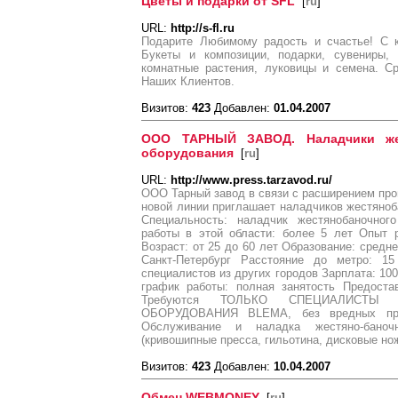
Цветы и подарки от SFL
[
ru
]
URL:
http://s-fl.ru
Подарите Любимому радость и счастье! С к
Букеты и композиции, подарки, сувениры, 
комнатные растения, луковицы и семена. С
Наших Клиентов.
Визитов:
423
Добавлен:
01.04.2007
ООО ТАРНЫЙ ЗАВОД. Наладчики жес
оборудования
[
ru
]
URL:
http://www.press.tarzavod.ru/
ООО Тарный завод в связи с расширением пр
новой линии приглашает наладчиков жестяноб
Специальность: наладчик жестянобаночног
работы в этой области: более 5 лет Опыт 
Возраст: от 25 до 60 лет Образование: средн
Санкт-Петербург Расстояние до метро: 1
специалистов из других городов Зарплата: 1000
график работы: полная занятость Предоста
Требуются ТОЛЬКО СПЕЦИАЛИСТЫ
ОБОРУДОВАНИЯ BLEMA, без вредных прив
Обслуживание и наладка жестяно-баночн
(кривошипные пресса, гильотина, дисковые но
Визитов:
423
Добавлен:
10.04.2007
Обмен WEBMONEY
[
ru
]