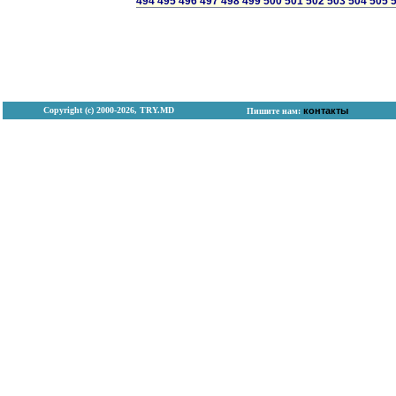
494
495
496
497
498
499
500
501
502
503
504
505
Copyright (с) 2000-2026, TRY.MD
контакты
Пишите нам: