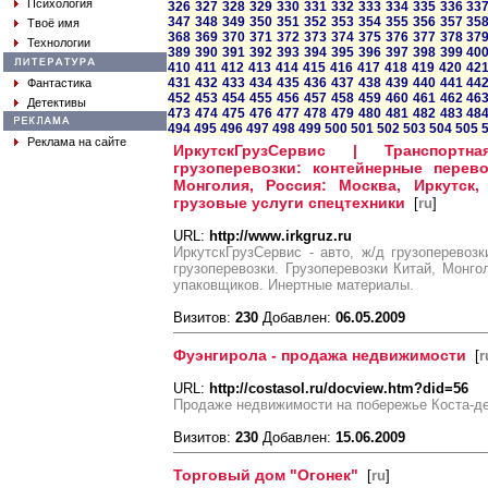
Психология
326
327
328
329
330
331
332
333
334
335
336
33
347
348
349
350
351
352
353
354
355
356
357
35
Твоё имя
368
369
370
371
372
373
374
375
376
377
378
37
Технологии
389
390
391
392
393
394
395
396
397
398
399
40
410
411
412
413
414
415
416
417
418
419
420
42
431
432
433
434
435
436
437
438
439
440
441
44
Фантастика
452
453
454
455
456
457
458
459
460
461
462
46
Детективы
473
474
475
476
477
478
479
480
481
482
483
48
494
495
496
497
498
499
500
501
502
503
504
505
Реклама на сайте
ИркутскГрузСервис | Транспортн
грузоперевозки: контейнерные перево
Монголия, Россия: Москва, Иркутск, 
грузовые услуги спецтехники
[
ru
]
URL:
http://www.irkgruz.ru
ИркутскГрузСервис - авто, ж/д грузоперево
грузоперевозки. Грузоперевозки Китай, Монгол
упаковщиков. Инертные материалы.
Визитов:
230
Добавлен:
06.05.2009
Фуэнгирола - продажа недвижимости
[
r
URL:
http://costasol.ru/docview.htm?did=56
Продаже недвижимости на побережье Коста-д
Визитов:
230
Добавлен:
15.06.2009
Торговый дом "Огонек"
[
ru
]