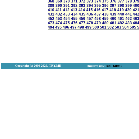
368
369
370
371
372
373
374
375
376
377
378
37
389
390
391
392
393
394
395
396
397
398
399
40
410
411
412
413
414
415
416
417
418
419
420
42
431
432
433
434
435
436
437
438
439
440
441
44
452
453
454
455
456
457
458
459
460
461
462
46
473
474
475
476
477
478
479
480
481
482
483
48
494
495
496
497
498
499
500
501
502
503
504
505
Copyright (с) 2000-2026, TRY.MD
контакты
Пишите нам: