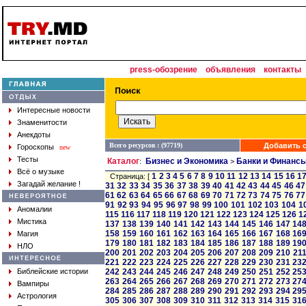
press-обозрение
объявления
контакты
Интересные новости
Знаменитости
Анекдоты
Всего ресурсов : (97719)
Добавить с
Гороскопы
new
Тесты
Каталог
Бизнес и Экономика
Банки и Финанс
:
>
Всё о музыке
1
2
3
4
5
6
7
8
9
10
11
12
13
14
15
16
1
Страница: [
Загадай желание !
31
32
33
34
35
36
37
38
39
40
41
42
43
44
45
46
47
61
62
63
64
65
66
67
68
69
70
71
72
73
74
75
76
77
91
92
93
94
95
96
97
98
99
100
101
102
103
104
1
Аномалии
115
116
117
118
119
120
121
122
123
124
125
126
1
Мистика
137
138
139
140
141
142
143
144
145
146
147
14
158
159
160
161
162
163
164
165
166
167
168
16
Магия
179
180
181
182
183
184
185
186
187
188
189
19
НЛО
200
201
202
203
204
205
206
207
208
209
210
21
221
222
223
224
225
226
227
228
229
230
231
23
Библейские истории
242
243
244
245
246
247
248
249
250
251
252
25
263
264
265
266
267
268
269
270
271
272
273
27
Вампиры
284
285
286
287
288
289
290
291
292
293
294
29
Астрология
305
306
307
308
309
310
311
312
313
314
315
31