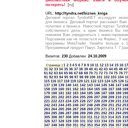
Библиотеки Форекс. Книги и обуче
потерять!
[
ru
]
URL:
http://tyndra.net/biznes_kniga
Деловой портал TyndraNET исследует экон
для бизнеса. Деловой портал расскажет Вам
политики и бизнеса. Новостной портал Tyndr
собственного дела, а идеи бизнеса Вы ле
поможем Вам определиться с инвестировани
Подскажем как не попасться на Форекс. У н
программы MetaTrader. Узнайте больше о 1
Программный продукт Парус Зарплата 7. 7 (шаб
Визитов:
230
Добавлен:
24.10.2009
1
2
3
4
5
6
7
8
9
10
11
12
13
14
15
16
1
Страница: [
31
32
33
34
35
36
37
38
39
40
41
42
43
44
45
46
47
61
62
63
64
65
66
67
68
69
70
71
72
73
74
75
76
77
91
92
93
94
95
96
97
98
99
100
101
102
103
104
1
115
116
117
118
119
120
121
122
123
124
125
126
1
137
138
139
140
141
142
143
144
145
146
147
14
158
159
160
161
162
163
164
165
166
167
168
16
179
180
181
182
183
184
185
186
187
188
189
19
200
201
202
203
204
205
206
207
208
209
210
21
221
222
223
224
225
226
227
228
229
230
231
23
242
243
244
245
246
247
248
249
250
251
252
25
263
264
265
266
267
268
269
270
271
272
273
27
284
285
286
287
288
289
290
291
292
293
294
29
305
306
307
308
309
310
311
312
313
314
315
31
326
327
328
329
330
331
332
333
334
335
336
33
347
348
349
350
351
352
353
354
355
356
357
35