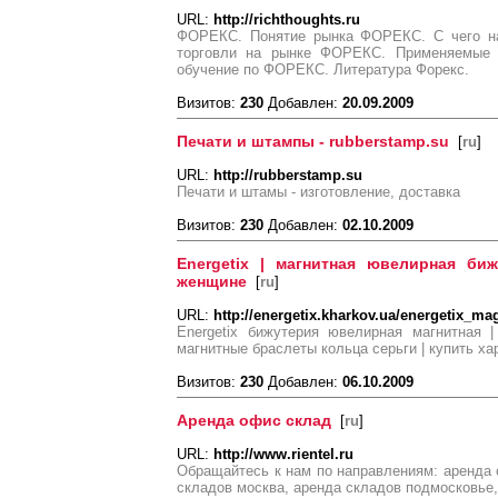
URL:
http://richthoughts.ru
ФОРЕКС. Понятие рынка ФОРЕКС. С чего н
торговли на рынке ФОРЕКС. Применяемые с
обучение по ФОРЕКС. Литература Форекс.
Визитов:
230
Добавлен:
20.09.2009
Печати и штампы - rubberstamp.su
[
ru
]
URL:
http://rubberstamp.su
Печати и штамы - изготовление, доставка
Визитов:
230
Добавлен:
02.10.2009
Energetix | магнитная ювелирная би
женщине
[
ru
]
URL:
http://energetix.kharkov.ua/energetix_ma
Energetix бижутерия ювелирная магнитная 
магнитные браслеты кольца серьги | купить ха
Визитов:
230
Добавлен:
06.10.2009
Аренда офис склад
[
ru
]
URL:
http://www.rientel.ru
Обращайтесь к нам по направлениям: аренда 
складов москва, аренда складов подмосковье,