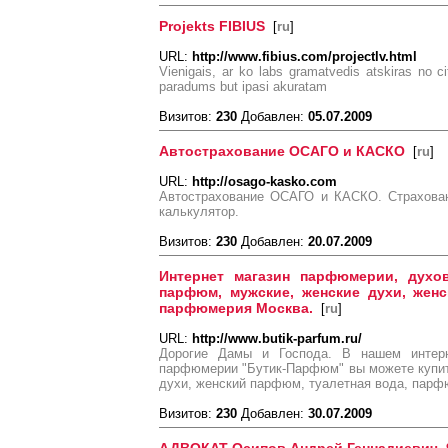
Projekts FIBIUS
[
ru
]
URL:
http://www.fibius.com/projectlv.html
Vienigais, ar ko labs gramatvedis atskiras no ci
paradums but ipasi akuratam
Визитов:
230
Добавлен:
05.07.2009
Автострахование ОСАГО и КАСКО
[
ru
]
URL:
http://osago-kasko.com
Автострахование ОСАГО и КАСКО. Страхова
калькулятор.
Визитов:
230
Добавлен:
20.07.2009
Интернет магазин парфюмерии, духо
парфюм, мужские, женские духи, женс
парфюмерия Москва.
[
ru
]
URL:
http://www.butik-parfum.ru/
Дорогие Дамы и Господа. В нашем интерн
парфюмерии "Бутик-Парфюм" вы можете купит
духи, женский парфюм, туалетная вода, парф
Визитов:
230
Добавлен:
30.07.2009