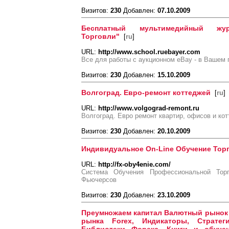
Визитов:
230
Добавлен:
07.10.2009
Бесплатный мультимедийный жу
Торговли"
[
ru
]
URL:
http://www.school.ruebayer.com
Все для работы с аукционном eВay - в Вашем 
Визитов:
230
Добавлен:
15.10.2009
Волгоград. Евро-ремонт коттеджей
[
ru
]
URL:
http://www.volgograd-remont.ru
Волгоград. Евро ремонт квартир, офисов и ко
Визитов:
230
Добавлен:
20.10.2009
Индивидуальное On-Line Обучение Тор
URL:
http://fx-oby4enie.com/
Система Обучения Профессиональной То
Фьючерсов
Визитов:
230
Добавлен:
23.10.2009
Преумножаем капитал Валютный рынок 
рынка Forex, Индикаторы, Стратег