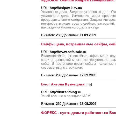
АДВОКАТ Осипов Андрей Геннадиевич. 91
URL:
http://osipov.kiev.ua
Уголовные дела. Ведение уголовных дел. От
уголовного дела. Изменение меры пресече
предварительного следствия. Защита интерес
интересов в ходе всех судебных заседаний,
нахождения уголовного дела в суде.
Визитов:
230
Добавлен:
11.09.2009
Сейфы цена, встраиваемые сейфы, се
URL:
http://www.safe-sale.ru
Взломостойкие, огнестойкие, офисные и ор
защиты ценностей много, но, безусловно, с
сейф. В настоящее время сейфы - сложные т
современных материалов.
Визитов:
230
Добавлен:
12.09.2009
Блог Антона Кузнецова
[
ru
]
URL:
http://kuzantblog.ru
Узнай больше о принципе МЛМ!
Визитов:
230
Добавлен:
13.09.2009
ФОРЕКС - пусть деньги работают на Вас