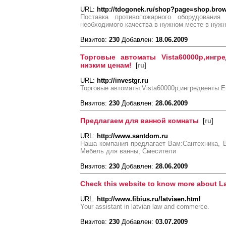
URL:
http://tdogonek.ru/shop?page=shop.bro
Поставка противопожарного оборудовани
необходимого качества в нужном месте в нужн
Визитов:
230
Добавлен:
18.06.2009
Торговые автоматы Vista60000р,ингр
низким ценам!
[
ru
]
URL:
http://investgr.ru
Торговые автоматы Vista60000р,ингредиенты E
Визитов:
230
Добавлен:
28.06.2009
Предлагаем для ванной комнаты
[
ru
]
URL:
http://www.santdom.ru
Наша компания предлагает Вам:Сантехника, 
Мебель для ванны, Смесители
Визитов:
230
Добавлен:
28.06.2009
Check this website to know more about La
URL:
http://www.fibius.ru/latviaen.html
Your assistant in latvian law and commerce.
Визитов:
230
Добавлен:
03.07.2009