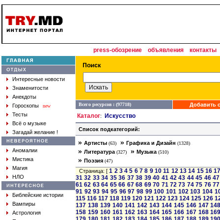
press-обозрение
объявления
контакты
Интересные новости
Знаменитости
Анекдоты
Всего ресурсов : (97718)
Добавить с
Гороскопы
new
Тесты
Каталог
Искусство
:
Всё о музыке
Список подкатегорий:
Загадай желание !
»
»
Артисты
Графика и Дизайн
(63)
(1328)
»
»
Аномалии
Литература
Музыка
(327)
(510)
»
Мистика
Поэзия
(47)
Магия
1
2
3
4
5
6
7
8
9
10
11
12
13
14
15
16
1
Страница: [
НЛО
31
32
33
34
35
36
37
38
39
40
41
42
43
44
45
46
47
61
62
63
64
65
66
67
68
69
70
71
72
73
74
75
76
77
91
92
93
94
95
96
97
98
99
100
101
102
103
104
1
Библейские истории
115
116
117
118
119
120
121
122
123
124
125
126
1
Вампиры
137
138
139
140
141
142
143
144
145
146
147
14
158
159
160
161
162
163
164
165
166
167
168
16
Астрология
179
180
181
182
183
184
185
186
187
188
189
19