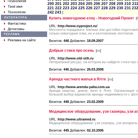
Психология
200
201
202
203
204
205
206
207
208
209
210
21
Твоё имя
221
222
223
224
225
226
227
228
229
230
231
23
Технологии
242
243
]
Купить новогоднюю елку - Новогодний Проект
[
Фантастика
URL:
http://www.nyproject.ru/
Детективы
Мечтатете порадовать близких или достойно подготови
только новогодние елки, но и изготовление логотипов.
Реклама на сайте
Визитов:
446
Добавлен:
18.09.2007
Добрые стихи про осень
[
ru
]
URL:
http://www.old-stih.ru
Литератрный ресурс, на котором вы найдете стихи про о
Визитов:
446
Добавлен:
26.03.2008
Аренда частного жилья в Ялте
[
ru
]
URL:
http://www.arenda-yalta.com.ua
Аренда квартир, домов, вилл в Ялте. Организация 
большой выбор вариантов аренды недвижимости с фото
Визитов:
446
Добавлен:
23.02.2009
Медицинское оборудование, узи сканеры, узи 
URL:
http://www.ultramed.ru
Медицинское оборудование: узи сканеры, узи аппараты
Визитов:
445
Добавлен:
02.10.2006