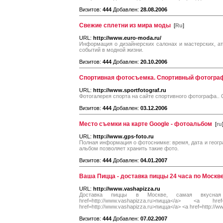
Визитов:
444
Добавлен:
28.08.2006
Свежие сплетни из мира моды
[
Ru
]
URL:
http://www.euro-moda.ru/
Информация о дизайнерских салонах и мастерских, ат
событий в модной жизни.
Визитов:
444
Добавлен:
20.10.2006
Спортивная фотосъемка. Спортивный фотогра
URL:
http://www.sportfotograf.ru
Фотогалерея спорта на сайте спортивного фотографа..
Визитов:
444
Добавлен:
03.12.2006
Место съемки на карте Google - фотоальбом
[
ru
URL:
http://www.gps-foto.ru
Полная информация о фотоснимке: время, дата и геог
альбом позволяет хранить такие фото.
Визитов:
444
Добавлен:
04.01.2007
Ваша Пицца - доставка пиццы 24 часа по Москв
URL:
http://www.vashapizza.ru
Доставка пиццы в Москве, самая вкусн
href=http://www.vashapizza.ru>пицца</a> <a href=
href=http://www.vashapizza.ru>пицца</a> <a href=http://
Визитов:
444
Добавлен:
07.02.2007