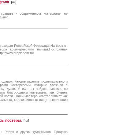
ranit
[
ru
]
граните - современном материале, не
камню.
играждан Российской ФедерацииНа срок от
вора коммерческого найма).Постоянная
p://www.propishem.ru/
подарок. Каждое изделие индивидуально и
рами косторезами, которые вложили в
чку души. У нас вы найдете множество
ого благородного материала, как бивень
ной кости. Наши мастера изготавливают как
дуальные, коллекционные вещи выполнение
ь, постеры.
[
ru
]
н, Рерих и других художников. Продажа