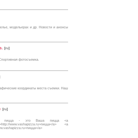
елье, модельерах и др. Новости и анонсы
ф.
[
ru
]
 Спортивная фотосъемка.
]
рафические координаты места съемки. Наш
е
[
ru
]
ая пицца - это Ваша пицца <a
http://www.vashapizza.ru>пицца</a> <a
www.vashapizza.ru>пицца</a>