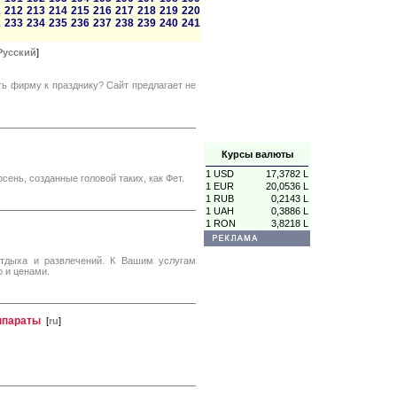
1
212
213
214
215
216
217
218
219
220
2
233
234
235
236
237
238
239
240
241
Русский
]
ть фирму к празднику? Сайт предлагает не
Курсы валюты
1 USD
17,3782 L
сень, созданные головой таких, как Фет.
1 EUR
20,0536 L
1 RUB
0,2143 L
1 UAH
0,3886 L
1 RON
3,8218 L
отдыха и развлечений. К Вашим услугам
 и ценами.
аппараты
[
ru
]