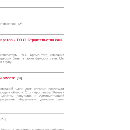
не пожелеешь!!!
нераторы TYLO. Строительство бань.
огенераторы TYLO. Кроме того, компания
урецких бань, а также финских саун. Мы
и сауну!
им вместе
[
ru
]
омпаний 'Свой дом', которые реализуют
рода и области. Это и программа 'Жильё -
 Советом депутатов и Администрацией
рограммы убедительно доказали свою
, ru
]
Джитсу и аналогичных видов единоборств