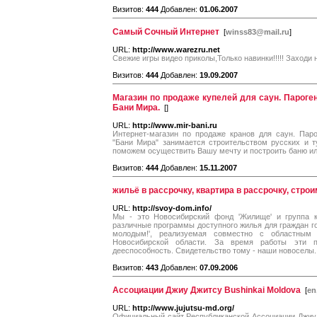
Визитов:
444
Добавлен:
01.06.2007
Самый Сочный Интернет
[
winss83@mail.ru
]
URL:
http://www.warezru.net
Свежие игры видео приколы,Только навинки!!!!! Заходи 
Визитов:
444
Добавлен:
19.09.2007
Магазин по продаже купелей для саун. Пароге
Бани Мира.
[
]
URL:
http://www.mir-bani.ru
Интернет-магазин по продаже кранов для саун. Пар
"Бани Мира" занимается строительством русских и т
поможем осуществить Вашу мечту и построить баню ил
Визитов:
444
Добавлен:
15.11.2007
жильё в рассрочку, квартира в рассрочку, стро
URL:
http://svoy-dom.info/
Мы - это Новосибирский фонд 'Жилище' и группа к
различные программы доступного жилья для граждан го
молодым!', реализуемая совместно с областным
Новосибирской области. За время работы эти п
дееспособность. Свидетельство тому - наши новоселы.
Визитов:
443
Добавлен:
07.09.2006
Ассоциации Джиу Джитсу Bushinkai Moldova
[
en
URL:
http://www.jujutsu-md.org/
Официальный сайт Республиканской Ассоциации Джиу 