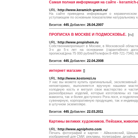
Самая полная информация на сайте - keramich-g
URL:
http://www.keramich-granit.ru/
На сайте приведена информация о керамическом 
уступающем по основным показателям натуральному 
Визитов:
445
Добавлен:
28.04.2007
ПРОПИСКА В МОСКВЕ И ПОДМОСКОВЬЕ.
[
ru
]
URL:
http://www.propishem.ru
Собственникпропишет в Москве, в Московской област
3-х до 5-х лет на основании (гарантийного дого
пропискаЦена 75 000 рублейТелефон:8-499-721-7340; htt
Визитов:
445
Добавлен:
22.04.2008
интернет магазин
[
]
URL:
http://www.kostorezi.ru
У нас вы можете купить оригинальный, эксклюзивный 
неповторимо, выполняется вручную нашими масте
холодную кость и металл свое мастерство и части
разнообразных изделий, которые изготовлены из так
мамонта, так и более доступного Рога лося, и поделоч
сувенирную, корпоративную продукцию, так и индиви
в штучном экземпляре.
Визитов:
445
Добавлен:
22.03.2011
Картины великих художников. Пейзажи, живопис
URL:
http://www.agniphoto.com
Печать фотографий и картин - Айвазовский, Шишки
изображений для СМИ, рекламы, полиграфии, дизайна.