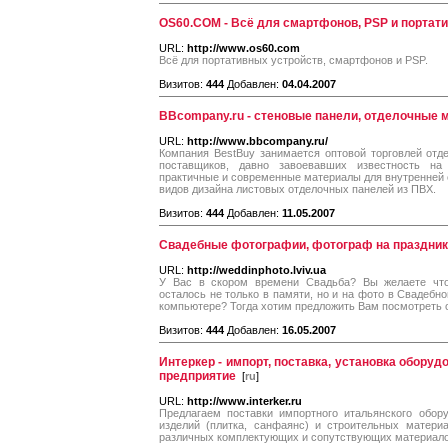
OS60.COM - Всё для смартфонов, PSP и портат
URL:
http://www.os60.com
Всё для портативных устройств, смартфонов и PSP.
Визитов:
444
Добавлен:
04.04.2007
BBcompany.ru - стеновые панели, отделочные м
URL:
http://www.bbcompany.ru/
Компания BestBuy занимается оптовой торговлей от
поставщиков, давно завоевавших известность на
практичные и современные материалы для внутренней о
видов дизайна листовых отделочных панелей из ПВХ.
Визитов:
444
Добавлен:
11.05.2007
Свадебные фотографии, фотограф на праздни
URL:
http://weddinphoto.lviv.ua
У Вас в скором времени Свадьба? Вы желаете чт
осталось не только в памяти, но и на фото в Свадебн
компьютере? Тогда хотим предложить Вам посмотреть 
Визитов:
444
Добавлен:
16.05.2007
Интеркер - импорт, поставка, установка обору
предприятие
[
ru
]
URL:
http://www.interker.ru
Предлагаем поставки импортного итальянского обор
изделий (плитка, санфаянс) и строительных материа
различных комплектующих и сопутствующих материалов