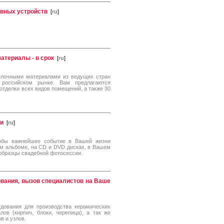
ивных устройств
[
ru
]
атериалы - в срок
[
ru
]
делочными материалами из ведущих стран
 российском рынке. Вам предлагаются
тделки всех видов помещений, а также 30
ки
[
ru
]
обы важнейшее событие в Вашей жизни
ом альбоме, на CD и DVD дисках, в Вашем
образцы свадебной фотосессии.
дования, вызов специалистов на Ваше
удования для производства керамических
лов (кирпич, блоки, черепица), а так же
 и узлов.