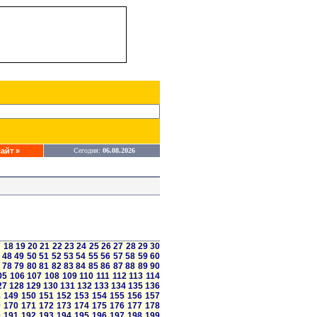
айт »
Сегодня:
06.08.2026
7
18
19
20
21
22
23
24
25
26
27
28
29
30
48
49
50
51
52
53
54
55
56
57
58
59
60
78
79
80
81
82
83
84
85
86
87
88
89
90
05
106
107
108
109
110
111
112
113
114
27
128
129
130
131
132
133
134
135
136
8
149
150
151
152
153
154
155
156
157
9
170
171
172
173
174
175
176
177
178
0
191
192
193
194
195
196
197
198
199