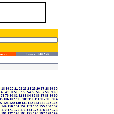
айт »
Сегодня:
07.08.2026
7
18
19
20
21
22
23
24
25
26
27
28
29
30
48
49
50
51
52
53
54
55
56
57
58
59
60
78
79
80
81
82
83
84
85
86
87
88
89
90
05
106
107
108
109
110
111
112
113
114
27
128
129
130
131
132
133
134
135
136
8
149
150
151
152
153
154
155
156
157
9
170
171
172
173
174
175
176
177
178
0
191
192
193
194
195
196
197
198
199