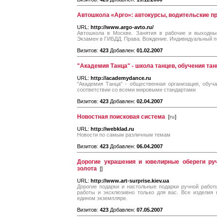
Автошкола «Арго»: автокурсы, водительские п
URL:
http://www.argo-avto.ru/
Автошкола в Москве. Занятия в рабочие и выходные
Экзамен в ГИБДД. Права. Вождение. Индивидуальный п
Визитов:
423
Добавлен:
01.02.2007
"Академия Танца" - школа танцев, обучения та
URL:
http://academydance.ru
"Академия Танца" - общественная организация, обу
соответствии со всеми мировыми стандартами
Визитов:
423
Добавлен:
02.04.2007
Новостная поисковая система
[
ru
]
URL:
http://webklad.ru
Новости по самым различным темам
Визитов:
423
Добавлен:
06.04.2007
Дорогие украшения и ювелирные обереги ру
золота
[
]
URL:
http://www.art-surprise.kiev.ua
Дорогие подарки и настольные подарки ручной работ
работы и эксклюзивно только для вас. Все изделия
едином экземпляре.
Визитов:
423
Добавлен:
07.05.2007