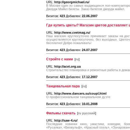
URL:
http://georgmichael.ru/
В Москве один из самых выдающихся поп-композиторо
Джордж Майкл билеты. Заказ билетов джордж майкл.
Визитов:
423
Добавлен:
22.06.2007
Где купить цветы? Магазин цветов доставляет
URL:
http://www.cvetmag.ru/
Наш магазин круглосуточно принимает заказы на дос
осуществляется круглосуточно, без выходных. Цвето
бесплатно! Добро пожаловать!
Визитов:
423
Добавлен:
24.07.2007
Стройте с нами
[
ru
]
URL:
http://acvt.org.ua
Строительство планировка и ремонтные работы в домах
Визитов:
423
Добавлен:
17.12.2007
Танцевальная пара
[
ru
]
URL:
http://www.dancers.su/coupl.html
О профессиональном танцевальном дуэте
Визитов:
423
Добавлен:
10.01.2008
Фильмы скачать
[
ru русский
]
URL:
http://saw-4.ru/
Последние новинки кино, ужастики, комедии, бо
«Русалка», «Беовульф», «Красный отель», «Зачарованн