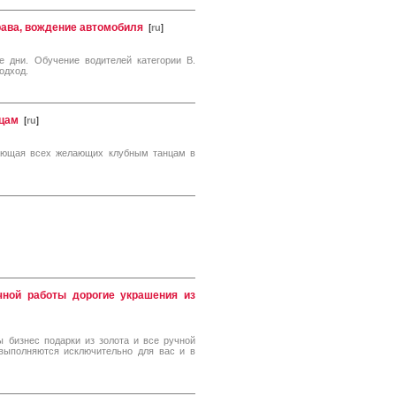
рава, вождение автомобиля
[
ru
]
 дни. Обучение водителей категории B.
одход.
нцам
[
ru
]
чающая всех желающих клубным танцам в
чной работы дорогие украшения из
ы бизнес подарки из золота и все ручной
 выполняются исключительно для вас и в