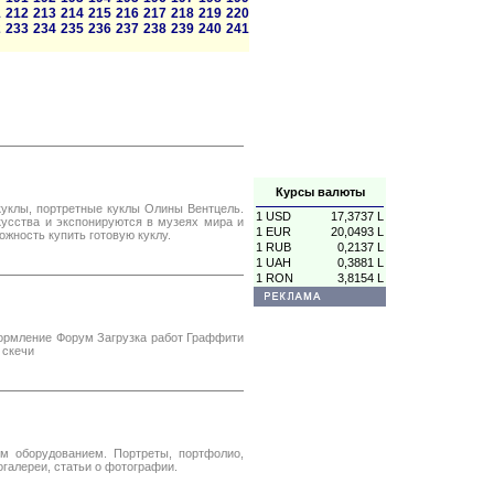
1
212
213
214
215
216
217
218
219
220
2
233
234
235
236
237
238
239
240
241
Курсы валюты
куклы, портретные куклы Олины Вентцель.
1 USD
17,3737 L
усства и экспонируются в музеях мира и
1 EUR
20,0493 L
ожность купить готовую куклу.
1 RUB
0,2137 L
1 UAH
0,3881 L
1 RON
3,8154 L
рмление Форум Загрузка работ Граффити
 скечи
 оборудованием. Портреты, портфолио,
галереи, статьи о фотографии.