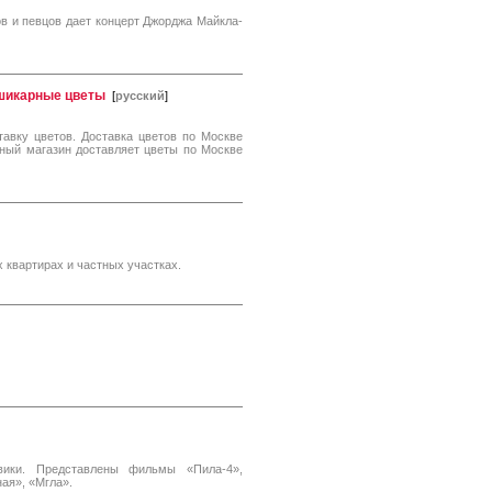
в и певцов дает концерт Джорджа Майкла-
 шикарные цветы
[
русский
]
тавку цветов. Доставка цветов по Москве
чный магазин доставляет цветы по Москве
 квартирах и частных участках.
евики. Представлены фильмы «Пила-4»,
ая», «Мгла».