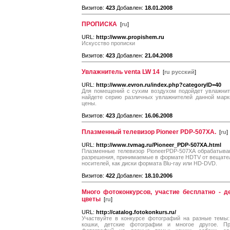
Визитов:
423
Добавлен:
18.01.2008
ПРОПИСКА
[
ru
]
URL:
http://www.propishem.ru
Искусство прописки
Визитов:
423
Добавлен:
21.04.2008
Увлажнитель venta LW 14
[
ru русский
]
URL:
http://www.evron.ru/index.php?categoryID=40
Для помещений с сухим воздухом подойдет увлажните
найдете серию различных увлажнителей данной марк
цены.
Визитов:
423
Добавлен:
16.06.2008
Плазменный телевизор Pioneer PDP-507XA.
[
ru
]
URL:
http://www.tvmag.ru/Pioneer_PDP-507XA.html
Плазменные телевизор PioneerPDP-507XA обрабатыва
разрешения, принимаемые в формате HDTV от вещател
носителей, как диски формата Blu-ray или HD-DVD.
Визитов:
422
Добавлен:
18.10.2006
Много фотоконкурсов, участие бесплатно - д
цветы
[
ru
]
URL:
http://catalog.fotokonkurs.ru/
Участвуйте в конкурсе фотографий на разные темы:
кошки, детские фотографии и многое другое. Пр