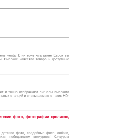
ль venta. В интернет-магазине Еврон вы
и. Высокое качество товара и доступные
ют и точно отображают сигналы высокого
ьных станций и считываемые с таких HD-
етские фото, фотографии кроликов,
 детские фото, свадебные фото, собаки,
изы победителям конкурсов! Конкурсы