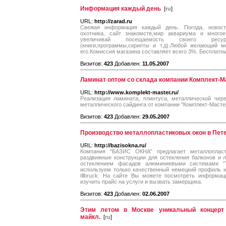
Информация каждый день
[
ru
]
URL:
http://zarad.ru
Свежая информация каждый день. Погода, новости,
охотника, сайт знакомств,мир аквариума и многое 
увеличивай посещаемость своего ресурс
(книги,программы,скрипты и т.д).Любой желающий 
его.Комиссия магазина составляет всего 3%. Бесплатный
Визитов:
423
Добавлен:
11.05.2007
Ламинат оптом со склада компании Комплект-М
URL:
http://www.komplekt-master.ru/
Реализация ламината, плинтуса, металлической чере
металлического сайдинга от компании "Комплект-Масте
Визитов:
423
Добавлен:
29.05.2007
Производство металлопластиковых окон в Пет
URL:
http://bazisokna.ru/
Компания "БАЗИС ОКНА" предлагает металлоплас
раздвижные конструкции для остекления балконов и 
остеклением фасадов алюминиевыми системами "
используем только качественный немецкий профиль 
Illbruck. На сайте Вы можете посмотреть информац
изучить прайс на услуги и вызвать замерщика.
Визитов:
423
Добавлен:
02.06.2007
Этим летом в Москве уникальный концер
майкл.
[
ru
]