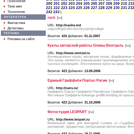
Психология
200
201
202
203
204
205
206
207
208
209
210
21
Твоё имя
221
222
223
224
225
226
227
228
229
230
231
23
Технологии
242
243
]
rock
[
ru
]
Фантастика
URL:
http://nashe.md
Детективы
sdgzsdfhgdzsfbcvbzsdryudzfgcsdbgd
Визитов:
424
Добавлен:
01.11.2007
Реклама на сайте
Куклы авторской работы Олины Вентцель
[
ru
]
URL:
http://www.ventsel.ru
Коллекционные куклы, авторские куклы, фарфоровые 
Эти куклы являются уникальными произведениями иск
частных коллекциях. Изготовление кукол на заказ. Возм
Визитов:
423
Добавлен:
13.09.2006
Единый Граффити Портал Росии
[
ru
]
URL:
http://cans.ru/
Граффити Портал Граффити Портфолои Граффити Офо
Фестивали Граффити Команды graffiti bombing art краска
Визитов:
423
Добавлен:
31.10.2006
Фотостудия LEOPART
[
ru
]
URL:
http://www.leopart.ru
Мобильный офис для выездной съемки со студийным
рекламная, предметная, репортажная фотосъемка. Фото
Визитов:
423
Добавлен:
19.11.2006