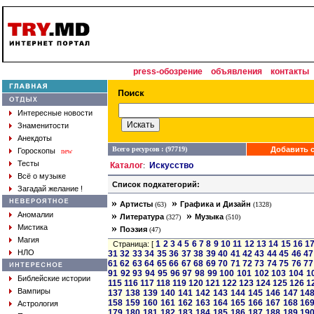
press-обозрение
объявления
контакты
Интересные новости
Знаменитости
Анекдоты
Всего ресурсов : (97719)
Добавить с
Гороскопы
new
Тесты
Каталог
Искусство
:
Всё о музыке
Список подкатегорий:
Загадай желание !
»
»
Артисты
Графика и Дизайн
(63)
(1328)
»
»
Аномалии
Литература
Музыка
(327)
(510)
»
Мистика
Поэзия
(47)
Магия
1
2
3
4
5
6
7
8
9
10
11
12
13
14
15
16
1
Страница: [
НЛО
31
32
33
34
35
36
37
38
39
40
41
42
43
44
45
46
47
61
62
63
64
65
66
67
68
69
70
71
72
73
74
75
76
77
91
92
93
94
95
96
97
98
99
100
101
102
103
104
1
Библейские истории
115
116
117
118
119
120
121
122
123
124
125
126
1
Вампиры
137
138
139
140
141
142
143
144
145
146
147
14
158
159
160
161
162
163
164
165
166
167
168
16
Астрология
179
180
181
182
183
184
185
186
187
188
189
19