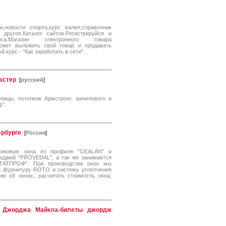
новости спорта,курс валют,справочник
другое.Каталог сайтов.Регистрируйся и
а.Магазин электронного товара
может выложить свой товар и продавать
 курс - "Как заработать в сети".
астер
[
русский
]
пицы, потолков Армстронг, винилового и
р”.
ербурге
[
Россия
]
тиковые окна из профиля "GEALAN" и
лоджий "PROVEDAL", а так же занимается
ТАТПРОФ". При производстве окон мы
и фурнитуру ROTO и систему уплотнения
ию об окнах, расчитать стоимость окна,
т Джорджа Майкла-билеты джордж