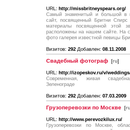
URL:
http://missbritneyspears.org/
Самый знаменитый и большой в 
сайт, посвященный Бритни Спирс 
материалы посвященной этой з
расположены на нашем сайте. На 
фото галерея известной певицы Бр
Визитов:
292
Добавлен:
08.11.2008
Свадебный фотограф
[
ru
]
URL:
http://izopeskov.ru/v/weddings
Современная, живая свадебн
Зеленограде
Визитов:
292
Добавлен:
07.03.2009
Грузоперевозки по Москве
[
r
URL:
http://www.perevozkilux.ru/
Грузоперевозки по Москве, обла