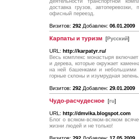
деятельности транспортной компа
доставка грузов, автоперевозки, п
офисный переезд.
Визитов:
292
Добавлен:
06.01.2009
Карпаты и туризм
[
Русский
]
URL:
http://karpatyr.ru/
Весь комплекс монастыря включает
и дерева, которые окружает камен
на ней башенками и небольшими п
горные склоны и изумрудная зелень
Визитов:
292
Добавлен:
29.01.2009
Чудо-расчудесное
[
ru
]
URL:
http://dmvika.blogspot.com
Блог о всяком-всяком-всяком всяче
жизни людей и не только!
Визитов:
292
Добавлен:
17.05.2009