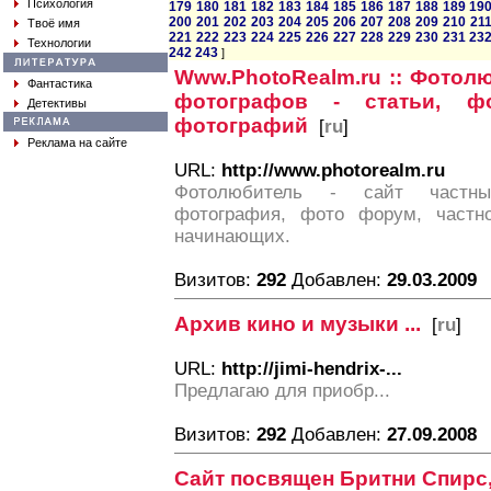
Психология
179
180
181
182
183
184
185
186
187
188
189
19
200
201
202
203
204
205
206
207
208
209
210
21
Твоё имя
221
222
223
224
225
226
227
228
229
230
231
23
Технологии
242
243
]
Www.PhotoRealm.ru :: Фотолю
Фантастика
фотографов - статьи, ф
Детективы
фотографий
[
ru
]
Реклама на сайте
URL:
http://www.photorealm.ru
Фотолюбитель - сайт частны
фотография, фото форум, частн
начинающих.
Визитов:
292
Добавлен:
29.03.2009
Архив кино и музыки ...
[
ru
]
URL:
http://jimi-hendrix-...
Предлагаю для приобр...
Визитов:
292
Добавлен:
27.09.2008
Сайт посвящен Бритни Спирс,