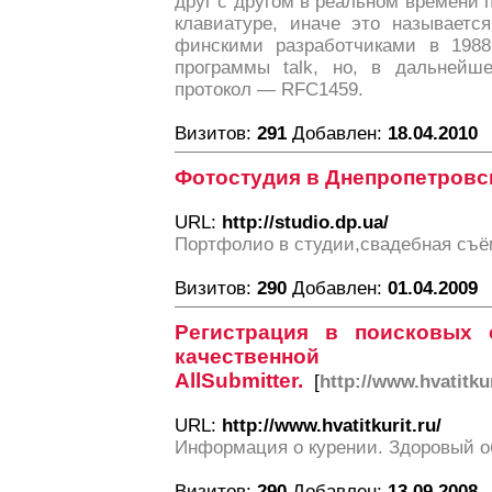
друг с другом в реальном времени 
клавиатуре, иначе это называетс
финскими разработчиками в 1988
программы talk, но, в дальнейш
протокол — RFC1459.
Визитов:
291
Добавлен:
18.04.2010
Фотостудия в Днепропетровс
URL:
http://studio.dp.ua/
Портфолио в студии,свадебная съём
Визитов:
290
Добавлен:
01.04.2009
Регистрация в поисковых
качественной
AllSubmitter.
[
http://www.hvatitkur
URL:
http://www.hvatitkurit.ru/
Информация о курении. Здоровый о
Визитов:
290
Добавлен:
13.09.2008