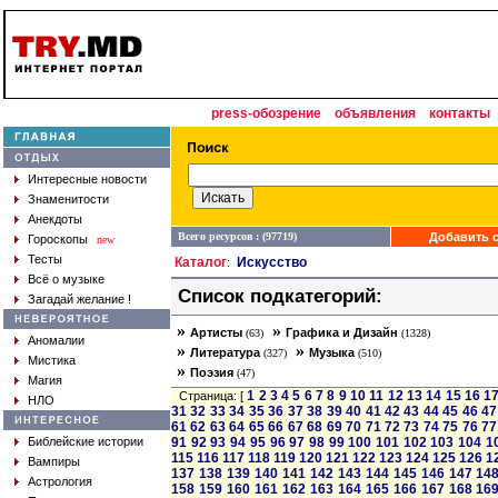
press-обозрение
объявления
контакты
Интересные новости
Знаменитости
Анекдоты
Всего ресурсов : (97719)
Добавить с
Гороскопы
new
Тесты
Каталог
Искусство
:
Всё о музыке
Список подкатегорий:
Загадай желание !
»
»
Артисты
Графика и Дизайн
(63)
(1328)
Аномалии
»
»
Литература
Музыка
(327)
(510)
Мистика
»
Поэзия
(47)
Магия
1
2
3
4
5
6
7
8
9
10
11
12
13
14
15
16
1
Страница: [
НЛО
31
32
33
34
35
36
37
38
39
40
41
42
43
44
45
46
47
61
62
63
64
65
66
67
68
69
70
71
72
73
74
75
76
77
Библейские истории
91
92
93
94
95
96
97
98
99
100
101
102
103
104
1
115
116
117
118
119
120
121
122
123
124
125
126
1
Вампиры
137
138
139
140
141
142
143
144
145
146
147
14
Астрология
158
159
160
161
162
163
164
165
166
167
168
16