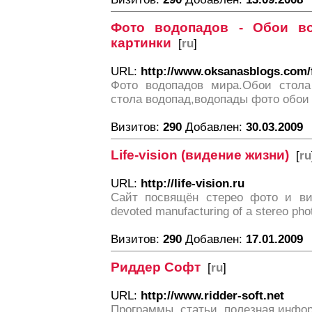
Фото водопадов - Обои в
картинки
[
ru
]
URL:
http://www.oksanasblogs.com/f
Фото водопадов мира.Обои стола
стола водопад,водопады фото обои
Визитов:
290
Добавлен:
30.03.2009
Life-vision (видение жизни)
[
ru
URL:
http://life-vision.ru
Сайт посвящён стерео фото и вид
devoted manufacturing of a stereo pho
Визитов:
290
Добавлен:
17.01.2009
Риддер Софт
[
ru
]
URL:
http://www.ridder-soft.net
Программы, статьи, полезная инфо