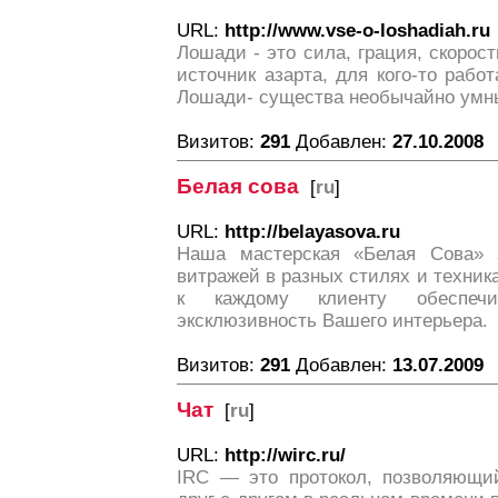
URL:
http://www.vse-o-loshadiah.ru
Лошади - это сила, грация, скорост
источник азарта, для кого-то работ
Лошади- существа необычайно умн
Визитов:
291
Добавлен:
27.10.2008
Белая сова
[
ru
]
URL:
http://belayasova.ru
Наша мастерская «Белая Сова» з
витражей в разных стилях и техни
к каждому клиенту обеспечи
эксклюзивность Вашего интерьера.
Визитов:
291
Добавлен:
13.07.2009
Чат
[
ru
]
URL:
http://wirc.ru/
IRC — это протокол, позволяющи