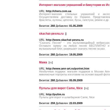
Интернет-магазин украшений и бижутерии из Исп
URL:
http://chers.com.ua
Интернет-магазин стильных украшений и аксесс
Осуществляем доставку по Украине. Представлен
браслеты, кулоны, цепочки, бусы, галстуки, ремни и др.
Визитов:
260
Добавлен:
01.05.2009
skachat-pesnu.ru
[
]
URL:
http://www.skachat-pesnu.ru
"Скачать Песню" - это мультимедийный вебресур
Оставьте заявку на любую песню БЕСПЛАТНО и 
музыкальный блог, разрешает скачать песню за раз.
Визитов:
260
Добавлен:
19.05.2009
Мама
[
ru
]
URL:
http://www.ann-art.ru/portret.htm
Необычные подарки: магазин подарков в Москве Ann-
живописные портреты изготовим на основе вашей фот
Визитов:
260
Добавлен:
05.09.2009
Пульты для ворот Came, Nice
[
ru
]
URL:
http://pultm.ru
Пульты для ворот и шлагбаумов Came, Nice
Визитов:
259
Добавлен:
22.03.2009