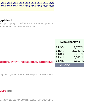
1
212
213
214
215
216
217
218
219
220
2
233
234
235
236
237
238
239
240
241
_spb.html
нтре города - на Васильевском острове и
ас помещение под офис спб.
Курсы валюты
1 USD
17,3737 L
1 EUR
20,0493 L
1 RUB
0,2137 L
1 UAH
0,3881 L
1 RON
3,8154 L
артину, купить украшения, народные
у, купить украшения, народные промыслы,
урге
[
ru
]
а, аренда автомобиля, заказ автобусов в