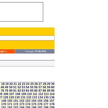
айт »
Сегодня:
07.08.2026
7
18
19
20
21
22
23
24
25
26
27
28
29
30
48
49
50
51
52
53
54
55
56
57
58
59
60
78
79
80
81
82
83
84
85
86
87
88
89
90
05
106
107
108
109
110
111
112
113
114
27
128
129
130
131
132
133
134
135
136
8
149
150
151
152
153
154
155
156
157
9
170
171
172
173
174
175
176
177
178
0
191
192
193
194
195
196
197
198
199