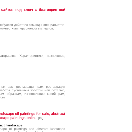
е сайтов под ключ с благоприятной
ребуется действие команды специалистов.
можнестями персоналом экспертов.
ериалов. Характеристики, назначение,
нных рам, реставрация рам, реставрация
 работы сусальным золотом или поталью,
ым образцам, изготовление копий рам,
l.ru
ndscape oil paintings for sale, abstract
scape paintings online
[
ru
]
ract_landscape
scape oil paintings and abstract landscape