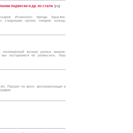
ании подвески и др. из стали
[
ru
]
уаров Испанского бренда Aqua-line.
ы следующие группы товаров: кольца,
с, посвящённый музыке разных жанров.
мы постараемся её разместить. Наш
Art. Портрет по фото: фотокомпозиции и
ографии