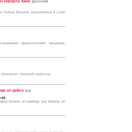
з портрета. Киев.
[
русский
]
ка Рубана Виталия, выполненные в стиле
луживание бракосочетания, праздника,
ь безплатно с большой скоростью
ings art gallery
[
ru
]
e=10
iginal fantastic art paintings, buy fantastic art