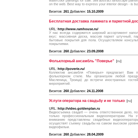
watercolor paintings for sale. Sell abstract landscape painti
on the web. Best way to express your interior design - is b
Визитов:
261
Добавлен:
15.10.2009
Бесплатная доставка ламината и паркетной дос
URL:
http://www.ramhouse.ru/
У нас всегда содержится широкий ассортимент напо
вкус: массивная доска, массив паркет штучный, па
бытовые покрытия для пола. Осуществляем консульт
покрытиями.
Визитов:
260
Добавлен:
23.09.2008
Фольклорный ансамбль "Поверье"
[
ru
]
URL:
http://poverie.ru/
Коллектив ансамбля «Поверье» предлагает Вам п
фольклорном стиле. Мы организуем любой праздн
Масленица, Троица) до встречи иностранных госте
мероприятий.
Визитов:
260
Добавлен:
24.11.2008
Услуги оператора на свадьбу и не только
[
ru
]
URL:
http://video.goldenplan.ru
Видеосъемка свадеб — очень ответственное дело, п
только профессиональным видеооператорам. На э
вниманию представлены свадебные видеооператор
осуществят съемку свадьбы на самом высоком уровн
видеофильм.
Визитов:
260
Добавлен:
28.04.2009