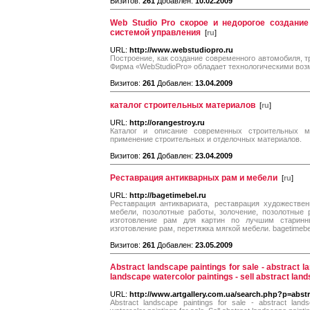
Визитов:
261
Добавлен:
10.02.2009
Web Studio Pro скорое и недорогое создани
системой управления
[
ru
]
URL:
http://www.webstudiopro.ru
Построение, как создание современного автомобиля, т
Фирма «WebStudioPro» обладает технологическими воз
Визитов:
261
Добавлен:
13.04.2009
каталог строительных материалов
[
ru
]
URL:
http://orangestroy.ru
Каталог и описание современных строительных мат
применение строительных и отделочных материалов.
Визитов:
261
Добавлен:
23.04.2009
Реставрация антикварных рам и мебели
[
ru
]
URL:
http://bagetimebel.ru
Реставрация антиквариата, реставрация художестве
мебели, позолотные работы, золочение, позолотные
изготовление рам для картин по лучшим старинн
изготовление рам, перетяжка мягкой мебели. bagetimebe
Визитов:
261
Добавлен:
23.05.2009
Abstract landscape paintings for sale - abstract la
landscape watercolor paintings - sell abstract land
URL:
http://www.artgallery.com.ua/search.php?p=abst
Abstract landscape paintings for sale - abstract land