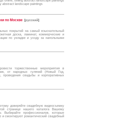
ngs online, selling abstract landscape paintings
uy abstract landscape paintings
ки по Москве
[
русский
]
льных покрытий на самый взыскательный
ркетная доска, ламинат, коммерческие и
ации по укладке и уходу за напольными
ровести торжественные мероприятия в
ик, от народных гуляний (Новый Год,
й, проведения свадьбы и корпоративных
оэтому доверяйте свадебную видеосъемку
той странице нашего каталога Вашему
ы. Выбирайте профессионалов, которые
е и смонтируют романтический свадебный