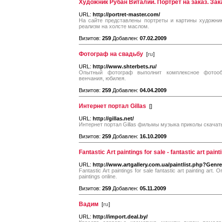
Художник Рубан Виталий. Портрет на заказ. Зака
URL:
http://portret-master.com/
На сайте представлены портреты и картины художни
реализм на холсте маслом.
Визитов:
259
Добавлен:
07.02.2009
Фотограф на свадьбу
[
ru
]
URL:
http://www.shterbets.ru/
Опытный фотограф выполнит комплексное фотообс
венчания, юбилея.
Визитов:
259
Добавлен:
04.04.2009
Интернет портал Gillas
[
]
URL:
http://gillas.net/
Интернет портал Gillas фильмы музыка приколы скачат
Визитов:
259
Добавлен:
16.10.2009
Fantastic Art paintings for sale - fantastic art paint
URL:
http://www.artgallery.com.ua/paintlist.php?Genr
Fantastic Art paintings for sale fantastic art painting art. Or
paintings online.
Визитов:
259
Добавлен:
05.11.2009
Вадим
[
ru
]
URL:
http://import.deal.by/