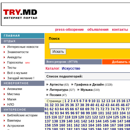
press-обозрение
объявления
контакты
Интересные новости
Знаменитости
Анекдоты
Всего ресурсов : (97719)
Добавить с
Гороскопы
new
Тесты
Каталог
Искусство
:
Всё о музыке
Список подкатегорий:
Загадай желание !
»
»
Артисты
Графика и Дизайн
(63)
(1328)
»
»
Аномалии
Литература
Музыка
(327)
(510)
»
Мистика
Поэзия
(47)
Магия
1
2
3
4
5
6
7
8
9
10
11
12
13
14
15
16
1
Страница: [
НЛО
31
32
33
34
35
36
37
38
39
40
41
42
43
44
45
46
47
61
62
63
64
65
66
67
68
69
70
71
72
73
74
75
76
77
91
92
93
94
95
96
97
98
99
100
101
102
103
104
1
Библейские истории
115
116
117
118
119
120
121
122
123
124
125
126
1
Вампиры
137
138
139
140
141
142
143
144
145
146
147
14
158
159
160
161
162
163
164
165
166
167
168
16
Астрология
179
180
181
182
183
184
185
186
187
188
189
19