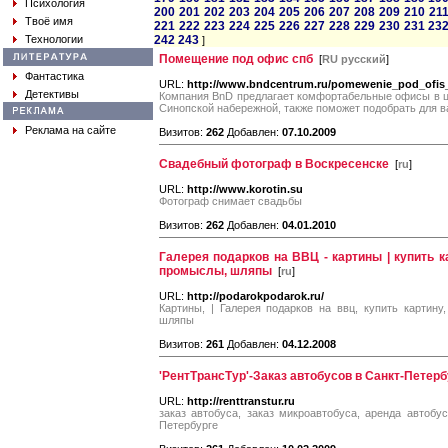
Психология
200
201
202
203
204
205
206
207
208
209
210
21
Твоё имя
221
222
223
224
225
226
227
228
229
230
231
23
Технологии
242
243
]
Помещение под офис спб
[
RU русский
]
Фантастика
URL:
http://www.bndcentrum.ru/pomewenie_pod_ofis
Детективы
Компания BnD предлагает комфортабельные офисы в це
Синопской набережной, также поможет подобрать для в
Реклама на сайте
Визитов:
262
Добавлен:
07.10.2009
Свадебный фотограф в Воскресенске
[
ru
]
URL:
http://www.korotin.su
Фотограф снимает свадьбы
Визитов:
262
Добавлен:
04.01.2010
Галерея подарков на ВВЦ - картины | купить к
промыслы, шляпы
[
ru
]
URL:
http://podarokpodarok.ru/
Картины, | Галерея подарков на ввц, купить картин
шляпы
Визитов:
261
Добавлен:
04.12.2008
'РентТрансТур'-Заказ автобусов в Санкт-Петерб
URL:
http://renttranstur.ru
заказ автобуса, заказ микроавтобуса, аренда автобус
Петербурге