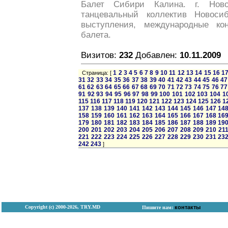
Балет Сибири Калина. г. Нов
танцевальный коллектив Новосиб
выступления, международные ко
балета.
Визитов:
232
Добавлен:
10.11.2009
1
2
3
4
5
6
7
8
9
10
11
12
13
14
15
16
1
Страница: [
31
32
33
34
35
36
37
38
39
40
41
42
43
44
45
46
47
61
62
63
64
65
66
67
68
69
70
71
72
73
74
75
76
77
91
92
93
94
95
96
97
98
99
100
101
102
103
104
1
115
116
117
118
119
120
121
122
123
124
125
126
1
137
138
139
140
141
142
143
144
145
146
147
14
158
159
160
161
162
163
164
165
166
167
168
16
179
180
181
182
183
184
185
186
187
188
189
19
200
201
202
203
204
205
206
207
208
209
210
21
221
222
223
224
225
226
227
228
229
230
231
23
242
243
]
Copyright (с) 2000-2026, TRY.MD
контакты
Пишите нам: