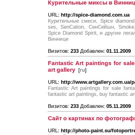
Курительные миксы в Винни
URL:
http://spice-diamond.com.ua
Курительные смеси, Spice diamond
ses, SenCation, СенСейшн, Smoke,
Spice Diamond Spirit, и другие лег
Виннице
Визитов:
233
Добавлен:
01.11.2009
Fantastic Art paintings for sale
art gallery
[
ru
]
URL:
http://www.artgallery.com.ua/
Fantastic Art paintings for sale fantas
fantastic art paintings, buy fantastic ar
Визитов:
233
Добавлен:
05.11.2009
Сайт о картинах по фотограф
URL:
http://photo-paint.su/fotoportr