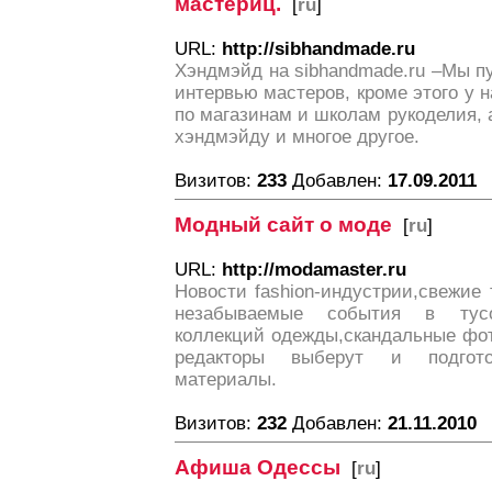
мастериц.
[
ru
]
URL:
http://sibhandmade.ru
Хэндмэйд на sibhandmade.ru –Мы п
интервью мастеров, кроме этого у
по магазинам и школам рукоделия, 
хэндмэйду и многое другое.
Визитов:
233
Добавлен:
17.09.2011
Модный сайт о моде
[
ru
]
URL:
http://modamaster.ru
Новости fashion-индустрии,свежие
незабываемые события в тусо
коллекций одежды,скандальные фо
редакторы выберут и подгот
материалы.
Визитов:
232
Добавлен:
21.11.2010
Афиша Одессы
[
ru
]