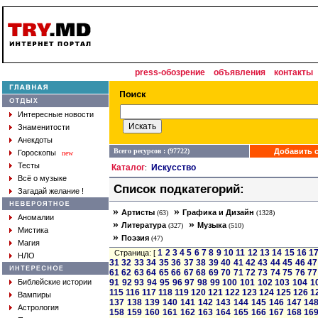
press-обозрение
объявления
контакты
Интересные новости
Знаменитости
Анекдоты
Всего ресурсов : (97722)
Добавить с
Гороскопы
new
Тесты
Каталог
Искусство
:
Всё о музыке
Список подкатегорий:
Загадай желание !
»
»
Артисты
Графика и Дизайн
(63)
(1328)
Аномалии
»
»
Литература
Музыка
(327)
(510)
Мистика
»
Поэзия
(47)
Магия
1
2
3
4
5
6
7
8
9
10
11
12
13
14
15
16
1
Страница: [
НЛО
31
32
33
34
35
36
37
38
39
40
41
42
43
44
45
46
47
61
62
63
64
65
66
67
68
69
70
71
72
73
74
75
76
77
Библейские истории
91
92
93
94
95
96
97
98
99
100
101
102
103
104
1
115
116
117
118
119
120
121
122
123
124
125
126
1
Вампиры
137
138
139
140
141
142
143
144
145
146
147
14
Астрология
158
159
160
161
162
163
164
165
166
167
168
16