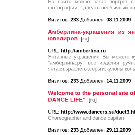
На сайте можно заказ портрет п
фотографии, сдлеать необычный п
Визитов:
233
Добавлен:
08.11.2009
Амберлина-украшения из ян
ювелиров
[
ru
]
URL:
http://amberlina.ru
Янтарные украшения Вы можете ку
"амберлина.ру" все изделия ручн
янтаря:ьраслеты,серьги,кулоны,кол
Визитов:
233
Добавлен:
14.11.2009
Welcome to the personal site
DANCE LIFE"
[
ru
]
URL:
http://www.dancers.su/duet3.h
Choreographer and dance capitan
Визитов:
233
Добавлен:
29.11.2009