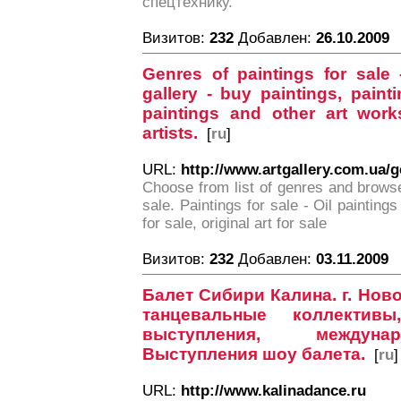
спецтехнику.
Визитов:
232
Добавлен:
26.10.2009
Genres of paintings for sale -
gallery - buy paintings, painti
paintings and other art wor
artists.
[
ru
]
URL:
http://www.artgallery.com.ua/
Choose from list of genres and browse
sale. Paintings for sale - Oil paintings
for sale, original art for sale
Визитов:
232
Добавлен:
03.11.2009
Балет Сибири Калина. г. Нов
танцевальные коллективы
выступления, междуна
Выступления шоу балета.
[
ru
]
URL:
http://www.kalinadance.ru