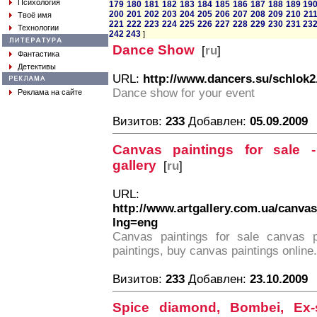
Психология
179
180
181
182
183
184
185
186
187
188
189
19
200
201
202
203
204
205
206
207
208
209
210
21
Твоё имя
221
222
223
224
225
226
227
228
229
230
231
23
Технологии
242
243
]
Dance Show
[
ru
]
Фантастика
Детективы
URL:
http://www.dancers.su/schlok2
Dance show for your event
Реклама на сайте
Визитов:
233
Добавлен:
05.09.2009
Canvas paintings for sale -
gallery
[
ru
]
URL:
http://www.artgallery.com.ua/canva
lng=eng
Canvas paintings for sale canvas pa
paintings, buy canvas paintings online.
Визитов:
233
Добавлен:
23.10.2009
Spice diamond, Bombei, Ex-