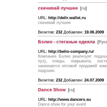
скачивай лучшее
[
ru
]
URL:
http://delir.wallst.ru
скачивай лучшее
Визитов:
232
Добавлен:
19.06.2009
Бэлио - стеганые одеяла
[
Рус
URL:
http://belio-company.ru/
Компания Бэлио реализует подуш
пух), пледы, покрывала, пост
занимается оптовой продажей комп
подушек.
Визитов:
232
Добавлен:
24.07.2009
Dance Show
[
ru
]
URL:
http://www.dancers.su
Dance show for your event