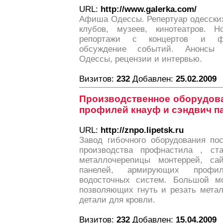
URL:
http://www.galerka.com/
Афиша Одессы. Репертуар одесских
клубов, музеев, кинотеатров. Н
репортажи с концертов и фес
обсуждение событий. Анонсы 
Одессы, рецензии и интервью.
Визитов:
232
Добавлен:
25.02.2009
Производственное оборудова
профилей кнауф и сэндвич п
URL:
http://znpo.lipetsk.ru
Завод гибочного оборудования по
производства профнастила , ст
металлочерепицы монтеррей, сай
панелей, армирующих профил
водосточных систем. Большой мо
позволяющих гнуть и резать мета
детали для кровли.
Визитов:
232
Добавлен:
15.04.2009