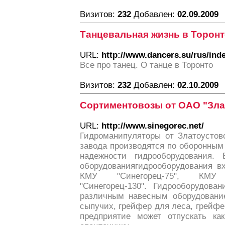
Визитов:
232
Добавлен:
02.09.2009
Танцевальная жизнь в Торон
URL:
http://www.dancers.su/rus/ind
Все про танец. О танце в Торонто
Визитов:
232
Добавлен:
02.10.2009
Сортиментовозы от ОАО "Зл
URL:
http://www.sinegorec.net/
Гидроманипуляторы от Златоустов
завода производятся по оборонным 
надежности гидрооборудования. 
оборудованиягидрооборудования вх
КМУ "Синегорец-75", КМУ 
"Синегорец-130". Гидрооборудова
различным навесным оборудование
сыпучих, грейфер для леса, грейфе
предприятие может отпускать ка