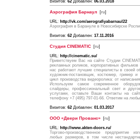
Визитов:
62
Добавлен:
06.03.2018
Аэрография Барнаул
[
ru
]
URL:
http://vk.com/aerografiyabarnaul22
Аэрография в Барануле в Новосибирске Роспи
Визитов:
62
Добавлен:
17.11.2016
Студия CINEMATIC
[
ru
]
URL:
http://cinematic.su/
Приветствуем Вас на сайте Студии CINEMAT
рекламных роликов, корпоративных фильмов 
нас работают лучшие специалисты в своей об
художник-постановщик, костюмер, гример и
цикл производства видеоролика: от написания
Используем самое современное оборудов
слайдеры, профессиональный свет и друго
услугами, оставьте Ваши контакты на сайт
телефону +7 (495) 797-01-66. Ответим на люб
Визитов:
62
Добавлен:
01.03.2017
ООО «Двери Прованс»
[
ru
]
URL:
http://www.akten-doors.ru/
Торгово-производственное предприятие из
любых размеров, в том числе нестандартн