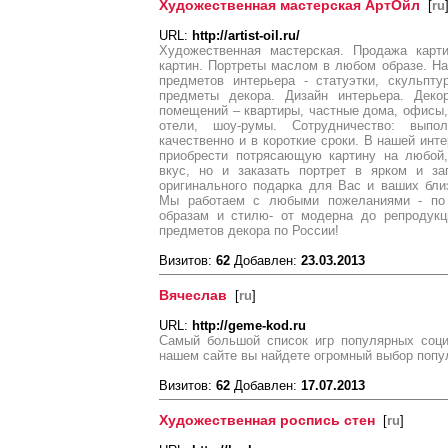
Художественная мастерская АртОйл
[
ru
URL:
http://artist-oil.ru/
Художественная мастерская. Продажа карт
картин. Портреты маслом в любом образе. На
предметов интерьера - статуэтки, скульпт
предметы декора. Дизайн интерьера. Деко
помещений – квартиры, частные дома, офисы, 
отели, шоу-румы. Сотрудничество: вып
качественно и в короткие сроки. В нашей инт
приобрести потрясающую картину на любой
вкус, но и заказать портрет в ярком и з
оригинального подарка для Вас и ваших близ
Мы работаем с любыми пожеланиями - по р
образам и стилю- от модерна до репродукц
предметов декора по России!
Визитов:
62
Добавлен:
23.03.2013
Вячеслав
[
ru
]
URL:
http://geme-kod.ru
Самый большой список игр популярных соци
нашем сайте вы найдете огромный выбор попу
Визитов:
62
Добавлен:
17.07.2013
Художественная роспись стен
[
ru
]