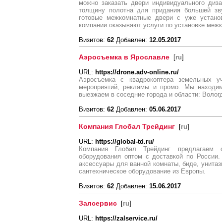
можно заказать двери индивидуального диза
толщину полотна для придания большей зву
готовые межкомнатные двери с уже устано
компании оказывают услуги по установке меж
Визитов:
62
Добавлен:
12.05.2017
Аэросъемка в Ярославле
[
ru
]
URL:
https://drone.adv-online.ru/
Аэросъемка с квадрокоптера земельных уч
мероприятий, рекламы и промо. Мы находим
выезжаем в соседние города и области: Вологд
Визитов:
62
Добавлен:
05.06.2017
Компания Глобал Трейдинг
[
ru
]
URL:
https://global-td.ru/
Компания Глобал Трейдинг предлагаем о
оборудования оптом с доставкой по России
аксессуары для ванной комнаты, биде, унитаз
сантехническое оборудование из Европы.
Визитов:
62
Добавлен:
15.06.2017
Залсервис
[
ru
]
URL:
https://zalservice.ru/