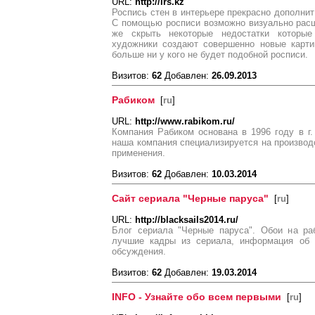
URL:
http://lrs.kz
Роспись стен в интерьере прекрасно дополнит
С помощью росписи возможно визуально расш
же скрыть некоторые недостатки которы
художники создают совершенно новые карти
больше ни у кого не будет подобной росписи.
Визитов:
62
Добавлен:
26.09.2013
Рабиком
[
ru
]
URL:
http://www.rabikom.ru/
Компания Рабиком основана в 1996 году в г
наша компания специализируется на производ
применения.
Визитов:
62
Добавлен:
10.03.2014
Сайт сериала "Черные паруса"
[
ru
]
URL:
http://blacksails2014.ru/
Блог сериала "Черные паруса". Обои на ра
лучшие кадры из сериала, информация об а
обсуждения.
Визитов:
62
Добавлен:
19.03.2014
INFO - Узнайте обо всем первыми
[
ru
]