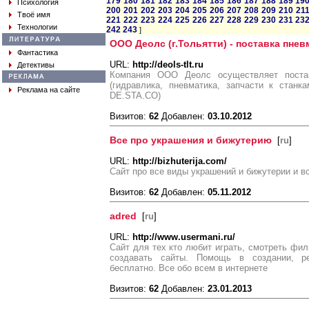
179
180
181
182
183
184
185
186
187
188
189
19
Психология
200
201
202
203
204
205
206
207
208
209
210
21
Твоё имя
221
222
223
224
225
226
227
228
229
230
231
23
Технологии
242
243
]
ООО Деолс (г.Тольятти) - поставка пнев
Фантастика
URL:
http://deols-tlt.ru
Детективы
Компания ООО Деолс осуществляет поста
(гидравлика, пневматика, запчасти к стан
Реклама на сайте
DE.STA.CO)
Визитов:
62
Добавлен:
03.10.2012
Все про украшения и бижутерию
[
ru
]
URL:
http://bizhuterija.com/
Сайт про все виды украшений и бижутерии и вс
Визитов:
62
Добавлен:
05.11.2012
adred
[
ru
]
URL:
http://www.usermani.ru/
Сайт для тех кто любит играть, смотреть фил
создавать сайты. Помощь в создании, ре
бесплатно. Все обо всем в интернете
Визитов:
62
Добавлен:
23.01.2013