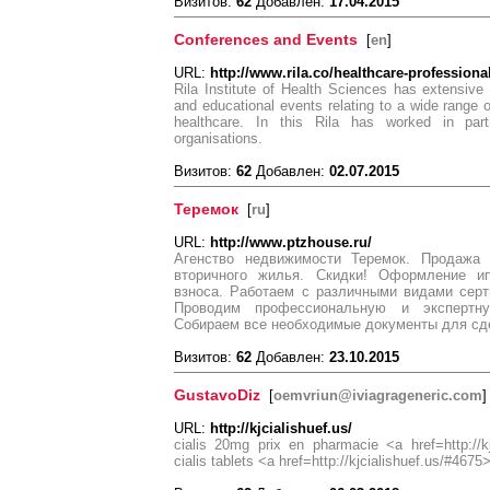
Визитов:
62
Добавлен:
17.04.2015
Conferences and Events
[
en
]
URL:
http://www.rila.co/healthcare-profession
Rila Institute of Health Sciences has extensive
and educational events relating to a wide range of
healthcare. In this Rila has worked in part
organisations.
Визитов:
62
Добавлен:
02.07.2015
Теремок
[
ru
]
URL:
http://www.ptzhouse.ru/
Агенство недвижимости Теремок. Продажа 
вторичного жилья. Скидки! Оформление ип
взноса. Работаем с различными видами серт
Проводим профессиональную и экспертн
Собираем все необходимые документы для сде
Визитов:
62
Добавлен:
23.10.2015
GustavoDiz
[
oemvriun@iviagrageneric.com
]
URL:
http://kjcialishuef.us/
cialis 20mg prix en pharmacie <a href=http://kj
cialis tablets <a href=http://kjcialishuef.us/#4675