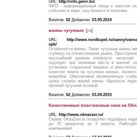
URL:
http://info.genri.biz
INFO - информационный обзор в простом и
событиях в мире, шоу-бизнесе и политике.
Визитов:
62
Добавлен:
03.05.2014
ванны чугунные
[
ru
]
URL:
http://www.nordkupel.ru/vanny/vanna
spb/
Особенности ванны: Такие чугунные ванны и
глубину) на отечественном рынке. Просторны
высочайший уровень комфорта, несмотря
подходят при экономии места в ванной, к
установки стиральной машины и вместитель
качество эмали на чугунных ваннах, являет
микробов. Обеспечивая великолепную стаби
срока службы вашей ванны. Идеально подх
прочной чугунной основой.
Визитов:
62
Добавлен:
03.04.2015
Качественные пластиковые окна на Okna
URL:
http://www.oknazavr.ru/
Сервис OknaZavr.ru позволяет подобрать над
до 70 процентов за 3 минуты. Работай
компаниями!