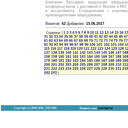
Компания Залсервис предлагает оборудо
конференц-залов с доставкой в Москве и МО.
в ассортименте. Сотрудничаем с ключев
производителями оборудования.
Визитов:
62
Добавлен:
15.06.2017
1
2
3
4
5
6
7
8
9
10
11
12
13
14
15
16
1
Страница: [
31
32
33
34
35
36
37
38
39
40
41
42
43
44
45
46
47
61
62
63
64
65
66
67
68
69
70
71
72
73
74
75
76
77
91
92
93
94
95
96
97
98
99
100
101
102
103
104
1
115
116
117
118
119
120
121
122
123
124
125
126
1
137
138
139
140
141
142
143
144
145
146
147
14
158
159
160
161
162
163
164
165
166
167
168
16
179
180
181
182
183
184
185
186
187
188
189
19
200
201
202
203
204
205
206
207
208
209
210
21
221
222
223
224
225
226
227
228
229
230
231
23
242
243
]
Copyright (с) 2000-2026, TRY.MD
контакты
Пишите нам: