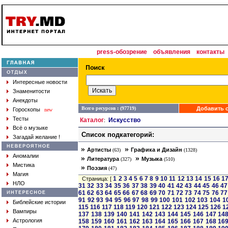
press-обозрение
объявления
контакты
Интересные новости
Знаменитости
Анекдоты
Всего ресурсов : (97719)
Добавить с
Гороскопы
new
Тесты
Каталог
Искусство
:
Всё о музыке
Список подкатегорий:
Загадай желание !
»
»
Артисты
Графика и Дизайн
(63)
(1328)
Аномалии
»
»
Литература
Музыка
(327)
(510)
Мистика
»
Поэзия
(47)
Магия
1
2
3
4
5
6
7
8
9
10
11
12
13
14
15
16
1
Страница: [
НЛО
31
32
33
34
35
36
37
38
39
40
41
42
43
44
45
46
47
61
62
63
64
65
66
67
68
69
70
71
72
73
74
75
76
77
91
92
93
94
95
96
97
98
99
100
101
102
103
104
1
Библейские истории
115
116
117
118
119
120
121
122
123
124
125
126
1
Вампиры
137
138
139
140
141
142
143
144
145
146
147
14
Астрология
158
159
160
161
162
163
164
165
166
167
168
16