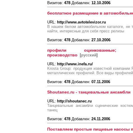
Визитов:
478
Добавлен:
12.10.2006
бесплатное размещение в автомобильн
URL:
http://www.avtotelevizor.ru
В нашем белом автомобильном каталоге, не
найти, интересные для себя пресс релизы
Визитов:
478
Добавлен:
27.10.2006
профили оцинкованные; п
производство
[
русский
]
URL:
http://www.inefa.ru/
Krosta Group: продукция известной компан
металлических профилей. Все виды профилей
Визитов:
478
Добавлен:
07.11.2006
Shoutanec.ru - танцевальные ансамбли
URL:
http://shoutanec.ru
Танцевальные ансамбли сценические костюм
танец
Визитов:
478
Добавлен:
24.11.2006
Поставляем простые пищевые насосы п