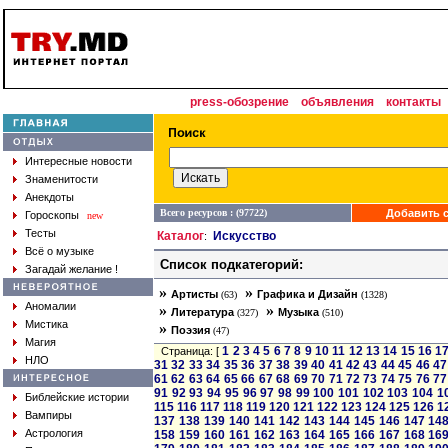
press-обозрение
объявления
контакты
Интересные новости
Знаменитости
Анекдоты
Всего ресурсов : (97722)
Добавить с
Гороскопы
new
Тесты
Каталог
Искусство
:
Всё о музыке
Список подкатегорий:
Загадай желание !
»
»
Артисты
Графика и Дизайн
(63)
(1328)
Аномалии
»
»
Литература
Музыка
(327)
(510)
Мистика
»
Поэзия
(47)
Магия
1
2
3
4
5
6
7
8
9
10
11
12
13
14
15
16
1
Страница: [
НЛО
31
32
33
34
35
36
37
38
39
40
41
42
43
44
45
46
47
61
62
63
64
65
66
67
68
69
70
71
72
73
74
75
76
77
91
92
93
94
95
96
97
98
99
100
101
102
103
104
1
Библейские истории
115
116
117
118
119
120
121
122
123
124
125
126
1
Вампиры
137
138
139
140
141
142
143
144
145
146
147
14
Астрология
158
159
160
161
162
163
164
165
166
167
168
16