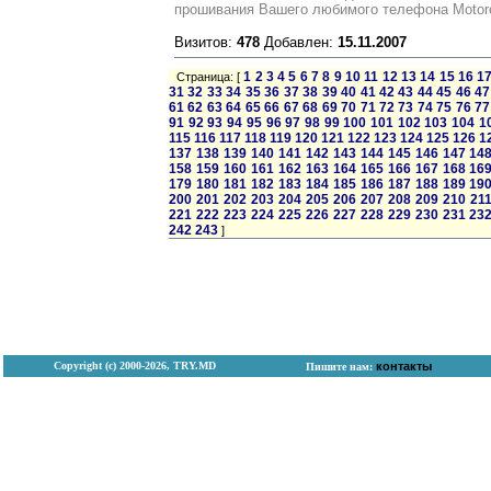
прошивания Вашего любимого телефона Motor
Визитов:
478
Добавлен:
15.11.2007
1
2
3
4
5
6
7
8
9
10
11
12
13
14
15
16
1
Страница: [
31
32
33
34
35
36
37
38
39
40
41
42
43
44
45
46
47
61
62
63
64
65
66
67
68
69
70
71
72
73
74
75
76
77
91
92
93
94
95
96
97
98
99
100
101
102
103
104
1
115
116
117
118
119
120
121
122
123
124
125
126
1
137
138
139
140
141
142
143
144
145
146
147
14
158
159
160
161
162
163
164
165
166
167
168
16
179
180
181
182
183
184
185
186
187
188
189
19
200
201
202
203
204
205
206
207
208
209
210
21
221
222
223
224
225
226
227
228
229
230
231
23
242
243
]
Copyright (с) 2000-2026, TRY.MD
контакты
Пишите нам: