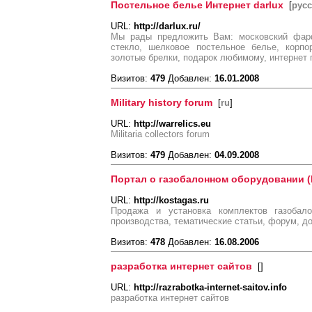
Постельное белье Интернет darlux
[
рус
URL:
http://darlux.ru/
Мы рады предложить Вам: московский фарф
стекло, шелковое постельное белье, корпо
золотые брелки, подарок любимому, интернет 
Визитов:
479
Добавлен:
16.01.2008
Military history forum
[
ru
]
URL:
http://warrelics.eu
Militaria collectors forum
Визитов:
479
Добавлен:
04.09.2008
Портал о газобалонном оборудовании (
URL:
http://kostagas.ru
Продажа и установка комплектов газобало
производства, тематические статьи, форум, д
Визитов:
478
Добавлен:
16.08.2006
разработка интернет сайтов
[
]
URL:
http://razrabotka-internet-saitov.info
разработка интернет сайтов