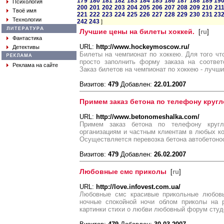
179
180
181
182
183
184
185
186
187
188
189
19
Психология
200
201
202
203
204
205
206
207
208
209
210
21
Твоё имя
221
222
223
224
225
226
227
228
229
230
231
23
Технологии
242
243
]
Лучшие цены на билеты хоккей.
[
ru
]
Фантастика
URL:
http://www.hockeymoscow.ru/
Детективы
Билеты на чемпионат по хоккею. Для того чт
просто заполнить форму заказа на соответ
Реклама на сайте
Заказ билетов на чемпионат по хоккею - лучши
Визитов:
479
Добавлен:
22.01.2007
Примем заказ бетона по телефону кругл
URL:
http://www.betonomeshalka.com/
Примем заказ бетона по телефону кругл
организациям и частным клиентам в любых к
Осуществляется перевозка бетона автобетон
Визитов:
479
Добавлен:
26.02.2007
Любовные смс приколы
[
ru
]
URL:
http://love.infovest.com.ua/
Любовные смс красивые прикольные любов
ночные спокойной ночи облом приколы на 
картинки стихи о любви любовный форум студ