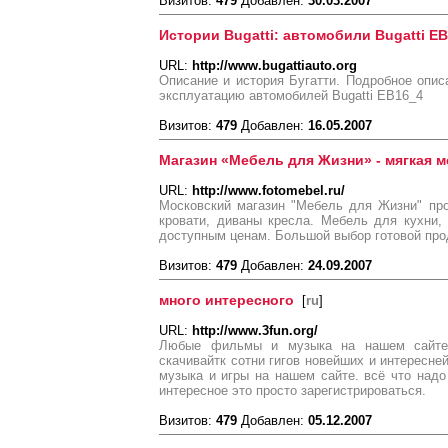
Визитов:
479
Добавлен:
30.03.2007
Истории Bugatti: автомобили Bugatti E
URL:
http://www.bugattiauto.org
Описание и история Бугатти. Подробное описа
эксплуатацию автомобилей Bugatti EB16_4
Визитов:
479
Добавлен:
16.05.2007
Магазин «Мебель для Жизни» - мягкая 
URL:
http://www.fotomebel.ru/
Московский магазин "Мебель для Жизни" пр
кровати, диваны кресла. Мебель для кухни,
доступным ценам. Большой выбор готовой прод
Визитов:
479
Добавлен:
24.09.2007
много интересного
[
ru
]
URL:
http://www.3fun.org/
Любые фильмы и музыка на нашем сайте
скачивайтк сотни гигов новейших и интересн
музыка и игры на нашем сайте. всё что надо
интересное это просто зарегистрироваться.
Визитов:
479
Добавлен:
05.12.2007