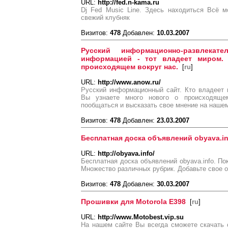
URL:
http://fed.n-kama.ru
Dj Fed Music Line. Здесь находиться Всё м
свежий клубняк
Визитов:
478
Добавлен:
10.03.2007
Русский информационно-развлекат
информацией - тот владеет миром.
происходящем вокруг нас.
[
ru
]
URL:
http://www.anow.ru/
Русский информационный сайт. Кто владеет 
Вы узнаете много нового о происходяще
пообщаться и высказать свое мнение на наше
Визитов:
478
Добавлен:
23.03.2007
Бесплатная доска объявлений obyava.in
URL:
http://obyava.info/
Бесплатная доска объявлений obyava.info. По
Множество различных рубрик. Добавьте свое 
Визитов:
478
Добавлен:
30.03.2007
Прошивки для Motorola E398
[
ru
]
URL:
http://www.Motobest.vip.su
На нашем сайте Вы всегда сможете скачать