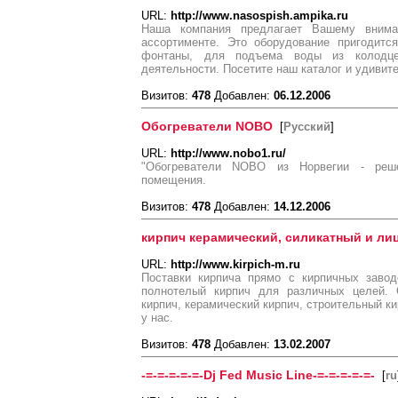
URL:
http://www.nasospish.ampika.ru
Наша компания предлагает Вашему вним
ассортименте. Это оборудование пригодит
фонтаны, для подъема воды из колодц
деятельности. Посетите наш каталог и удивит
Визитов:
478
Добавлен:
06.12.2006
Обогреватели NOBO
[
Русский
]
URL:
http://www.nobo1.ru/
"Обогреватели NOBO из Норвегии - реш
помещения.
Визитов:
478
Добавлен:
14.12.2006
кирпич керамический, силикатный и ли
URL:
http://www.kirpich-m.ru
Поставки кирпича прямо с кирпичных завод
полнотелый кирпич для различных целей. 
кирпич, керамический кирпич, строительный ки
у нас.
Визитов:
478
Добавлен:
13.02.2007
-=-=-=-=-=-Dj Fed Music Line-=-=-=-=-=-
[
ru