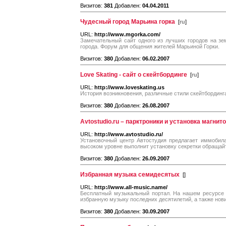
Визитов:
381
Добавлен:
04.04.2011
Чудесный город Марьина горка
[
ru
]
URL:
http://www.mgorka.com/
Замечательный сайт одного из лучших городов на зе
города. Форум для общения жителей Марьиной Горки.
Визитов:
380
Добавлен:
06.02.2007
Love Skating - сайт о скейтбординге
[
ru
]
URL:
http://www.loveskating.us
История возникновения, различные стили скейтбординг
Визитов:
380
Добавлен:
26.08.2007
Avtostudio.ru – парктроники и установка магнит
URL:
http://www.avtostudio.ru/
Установочный центр Автостудия предлагает иммобил
высоком уровне выполнит установку секретки обращайте
Визитов:
380
Добавлен:
26.09.2007
Избранная музыка семидесятых
[
]
URL:
http://www.all-music.name/
Бесплатный музыкальный портал. На нашем ресурсе 
избранную музыку последних десятилетий, а также но
Визитов:
380
Добавлен:
30.09.2007