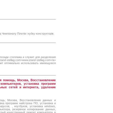
 Чемпіонату Пілотів і кубку конструкторів.
позади стеллажа и служит для разделения
tand-stellag.com>www.stand-stellag.com</a>
лит оптимально использовать имеющуюся
я помощь, Москва, Восстановление
компьютеров, установка программ
ьных сетей и интернета, удаление
ощь, Москва, Восстановление данных и
вка программ найстрока ПО, установка и
ирусов, , ноутбуков, установка windows,
пьютера, резервное копирование данных,
стрый качественный ремонт компьютера в