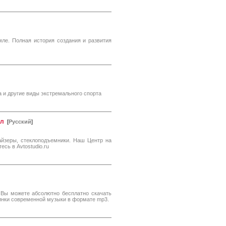
мле. Полная история создания и развития
а и другие виды экстремального спорта
ол
[
Русский
]
айзеры, стеклоподъемники. Наш Центр на
сь в Avtostudio.ru
Вы можете абсолютно бесплатно скачать
винки современной музыки в формате mp3.