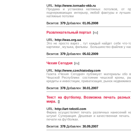
URL:
http://www.tornado-ekb.ru
Продажа и установка натяжных потолков, от п
подчеркивающих интерьер, любой фактуры и лучших 
натяжные потолки
Визитов:
379
Добавлен:
01.05.2008
Развлекательный портал
[
ru
]
URL:
http://was.org.ua
Это не просто варез , тут каждый найдет себе что-
картинки , музыка, фильмы . Большинство файлов у нас
Визитов:
379
Добавлен:
05.02.2009
Чехия Сегодня
[
ru
]
URL:
http://www.czechiatoday.com
Газета «Чехия Сегодня» публикует материалы обо в
Чешской Республике: состояние чешской кроны, ры
кредиты и инвестиции, приватизация, рынок недвижимос
Визитов:
378
Добавлен:
30.01.2007
Текст на футболку. Возможна печать разных
мира.
[
]
URL:
http://art-tekstil.com
Фирма осуществляет печать различных нанесений на
штуки! Суперакция. Дешевая и качественная печать.
печати на футболках.
Визитов:
378
Добавлен:
30.09.2007