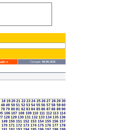
айт »
Сегодня:
08.08.2026
7
18
19
20
21
22
23
24
25
26
27
28
29
30
48
49
50
51
52
53
54
55
56
57
58
59
60
78
79
80
81
82
83
84
85
86
87
88
89
90
05
106
107
108
109
110
111
112
113
114
27
128
129
130
131
132
133
134
135
136
8
149
150
151
152
153
154
155
156
157
9
170
171
172
173
174
175
176
177
178
0
191
192
193
194
195
196
197
198
199