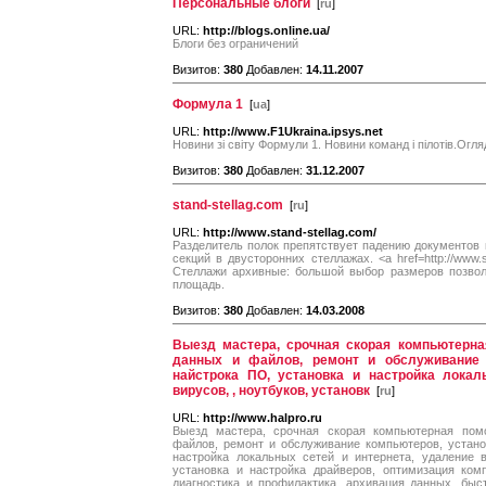
Персональные блоги
[
ru
]
URL:
http://blogs.online.ua/
Блоги без ограничений
Визитов:
380
Добавлен:
14.11.2007
Формула 1
[
ua
]
URL:
http://www.F1Ukraina.ipsys.net
Новини зі світу Формули 1. Новини команд і пілотів.Огляд
Визитов:
380
Добавлен:
31.12.2007
stand-stellag.com
[
ru
]
URL:
http://www.stand-stellag.com/
Разделитель полок препятствует падению документов 
секций в двусторонних стеллажах. <a href=http://www.s
Стеллажи архивные: большой выбор размеров позво
площадь.
Визитов:
380
Добавлен:
14.03.2008
Выезд мастера, срочная скорая компьютерна
данных и файлов, ремонт и обслуживание 
найстрока ПО, установка и настройка локал
вирусов, , ноутбуков, установк
[
ru
]
URL:
http://www.halpro.ru
Выезд мастера, срочная скорая компьютерная пом
файлов, ремонт и обслуживание компьютеров, устано
настройка локальных сетей и интернета, удаление в
установка и настройка драйверов, оптимизация ком
диагностика и профилактика, архивация данных, бы