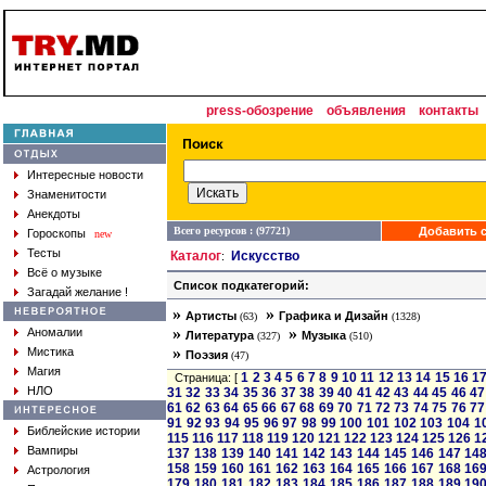
press-обозрение
объявления
контакты
Интересные новости
Знаменитости
Анекдоты
Всего ресурсов : (97721)
Добавить с
Гороскопы
new
Тесты
Каталог
Искусство
:
Всё о музыке
Список подкатегорий:
Загадай желание !
»
»
Артисты
Графика и Дизайн
(63)
(1328)
»
»
Аномалии
Литература
Музыка
(327)
(510)
»
Мистика
Поэзия
(47)
Магия
1
2
3
4
5
6
7
8
9
10
11
12
13
14
15
16
1
Страница: [
НЛО
31
32
33
34
35
36
37
38
39
40
41
42
43
44
45
46
47
61
62
63
64
65
66
67
68
69
70
71
72
73
74
75
76
77
91
92
93
94
95
96
97
98
99
100
101
102
103
104
1
Библейские истории
115
116
117
118
119
120
121
122
123
124
125
126
1
Вампиры
137
138
139
140
141
142
143
144
145
146
147
14
158
159
160
161
162
163
164
165
166
167
168
16
Астрология
179
180
181
182
183
184
185
186
187
188
189
19