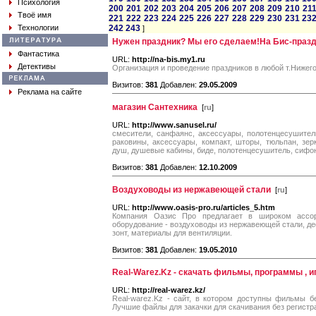
Психология
200
201
202
203
204
205
206
207
208
209
210
21
Твоё имя
221
222
223
224
225
226
227
228
229
230
231
23
Технологии
242
243
]
Нужен праздник? Мы его сделаем!На Бис-праз
Фантастика
URL:
http://na-bis.my1.ru
Детективы
Организация и проведение праздников в любой т.Нижего
Визитов:
381
Добавлен:
29.05.2009
Реклама на сайте
магазин Сантехника
[
ru
]
URL:
http://www.sanusel.ru/
смесители, санфаянс, аксессуары, полотенцесушител
раковины, аксессуары, компакт, шторы, тюльпан, зер
душ, душевые кабины, биде, полотенцесушитель, сифон
Визитов:
381
Добавлен:
12.10.2009
Воздуховоды из нержавеющей стали
[
ru
]
URL:
http://www.oasis-pro.ru/articles_5.htm
Компания Оазис Про предлагает в широком ассор
оборудование - воздуховоды из нержавеющей стали, д
зонт, материалы для вентиляции.
Визитов:
381
Добавлен:
19.05.2010
Real-Warez.Kz - скачать фильмы, программы , и
URL:
http://real-warez.kz/
Real-warez.Kz - сайт, в котором доступны фильмы бе
Лучшие файлы для закачки для скачивания без регистр