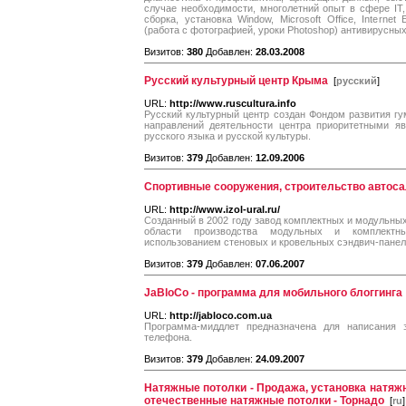
случае необходимости, многолетний опыт в сфере IT,
сборка, установка Window, Microsoft Office, Internet E
(работа с фотографией, уроки Photoshop) антивирусны
Визитов:
380
Добавлен:
28.03.2008
Русский культурный центр Крыма
[
русский
]
URL:
http://www.ruscultura.info
Русский культурный центр создан Фондом развития г
направлений деятельности центра приоритетными я
русского языка и русской культуры.
Визитов:
379
Добавлен:
12.09.2006
Спортивные сооружения, строительство автос
URL:
http://www.izol-ural.ru/
Созданный в 2002 году завод комплектных и модульных
области производства модульных и комплектн
использованием стеновых и кровельных сэндвич-панел
Визитов:
379
Добавлен:
07.06.2007
JaBloCo - программа для мобильного блоггинга
URL:
http://jabloco.com.ua
Программа-миддлет предназначена для написания
телефона.
Визитов:
379
Добавлен:
24.09.2007
Натяжные потолки - Продажа, установка натяжн
отечественные натяжные потолки - Торнадо
[
ru
]