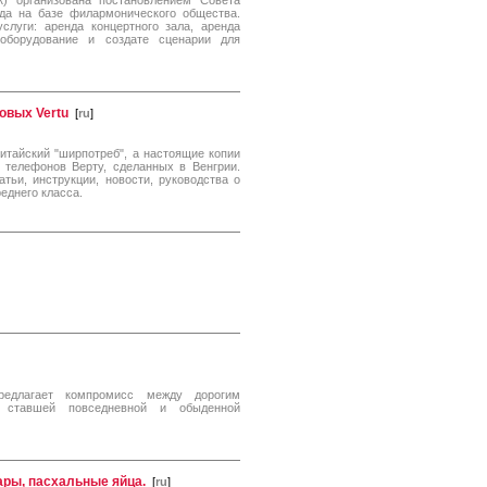
к) организована постановлением Совета
да на базе филармонического общества.
луги: аренда концертного зала, аренда
 оборудование и создате сценарии для
товых Vertu
[
ru
]
китайский "ширпотреб", а настоящие копии
 телефонов Верту, сделанных в Венгрии.
тьи, инструкции, новости, руководства о
реднего класса.
редлагает компромисс между дорогим
 ставшей повседневной и обыденной
ары, пасхальные яйца.
[
ru
]