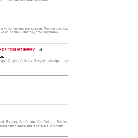
 услуг по чистке ковров. Чистка ковров,
еко не полный список услуг компании.
painting art gallery
[
ru
]
=87
ngs. Original Anikeev Sergey paintings, buy
ei, Ex-ses, SenCation, СенСейшн, Smoke,
е легальные курительные смеси в Виннице