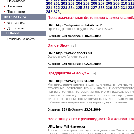
Психология
200
201
202
203
204
205
206
207
208
209
210
21
Твоё имя
221
222
223
224
225
226
227
228
229
230
231
23
Технологии
242
243
]
Профессиональная фото видео съемка свадеб,
Фантастика
URL:
http://volgavision.tutsite.net/
Детективы
Производственная студия "VOLGA VISION"
Визитов:
239
Добавлен:
19.08.2009
Реклама на сайте
Dance Show
[
ru
]
URL:
http://www.dancers.su
Dance show for your event
Визитов:
239
Добавлен:
02.09.2009
Предприятие «Глобус»
[
ru
]
URL:
http://www.globus11.ru/
Мы предлагаем разные виды полотенец, в том числе 
стриженые, сочетание ткани и махры. В ассортимент
при изготовлении которых используется вафельное по
льняные полотенца, рушники и т.п. Также мы предлагае
ситец отбеленный, техническую ткань ХПП, вафельно
гобеленовые покрывала полутора- и дву- спальные.
Визитов:
239
Добавлен:
23.09.2009
Все о танцах всех разновидностей и жанров. Т
URL:
http://all-dancer.ru
Танец - это выражение чувств в движении.Узнайте, ка
танцы, народные танцы, танец живота, стриптиз и все ч