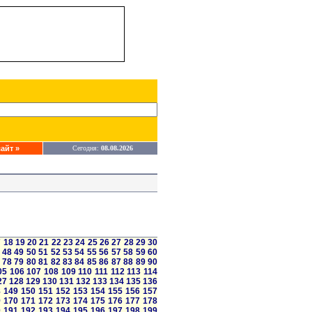
айт »
Сегодня:
08.08.2026
7
18
19
20
21
22
23
24
25
26
27
28
29
30
48
49
50
51
52
53
54
55
56
57
58
59
60
78
79
80
81
82
83
84
85
86
87
88
89
90
05
106
107
108
109
110
111
112
113
114
27
128
129
130
131
132
133
134
135
136
8
149
150
151
152
153
154
155
156
157
9
170
171
172
173
174
175
176
177
178
0
191
192
193
194
195
196
197
198
199