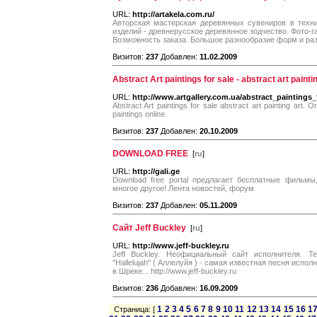
URL:
http://artakela.com.ru/
Авторская мастерская деревянных сувениров в техн
изделий - древнерусское деревянное зодчество. Фото-
Возможность заказа. Большое разнообразие форм и ра
Визитов:
237
Добавлен:
11.02.2009
Abstract Art paintings for sale - abstract art painti
URL:
http://www.artgallery.com.ua/abstract_paintings_
Abstract Art paintings for sale abstract art painting art. Or
paintings online.
Визитов:
237
Добавлен:
20.10.2009
DOWNLOAD FREE
[
ru
]
URL:
http://gali.ge
Download free portal предлагает бесплатные фильм
многое другое! Лента новостей, форум
Визитов:
237
Добавлен:
05.11.2009
Сайт Jeff Buckley
[
ru
]
URL:
http://www.jeff-buckley.ru
Jeff Buckley. Неофициальный сайт исполнителя. Т
"Hallelujah" ( Аллелуйя ) - самая известная песня исп
в Шреке... http://www.jeff-buckley.ru
Визитов:
236
Добавлен:
16.09.2009
1
2
3
4
5
6
7
8
9
10
11
12
13
14
15
16
1
Страница: [