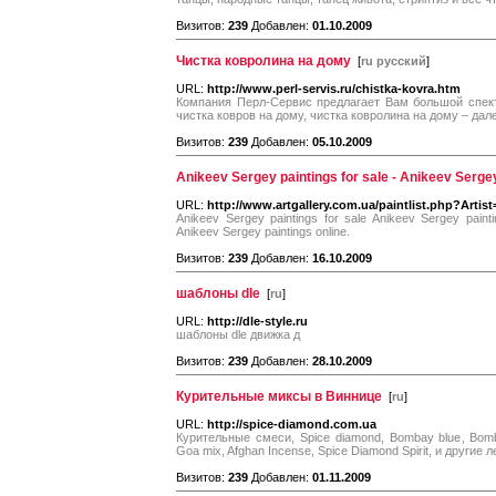
Визитов:
239
Добавлен:
01.10.2009
Чистка ковролина на дому
[
ru русский
]
URL:
http://www.perl-servis.ru/chistka-kovra.htm
Компания Перл-Сервис предлагает Вам большой спектр
чистка ковров на дому, чистка ковролина на дому – дал
Визитов:
239
Добавлен:
05.10.2009
Anikeev Sergey paintings for sale - Anikeev Sergey 
URL:
http://www.artgallery.com.ua/paintlist.php?Artist
Anikeev Sergey paintings for sale Anikeev Sergey painti
Anikeev Sergey paintings online.
Визитов:
239
Добавлен:
16.10.2009
шаблоны dle
[
ru
]
URL:
http://dle-style.ru
шаблоны dle движка д
Визитов:
239
Добавлен:
28.10.2009
Курительные миксы в Виннице
[
ru
]
URL:
http://spice-diamond.com.ua
Курительные смеси, Spice diamond, Bombay blue, Bomb
Goa mix, Afghan Incense, Spice Diamond Spirit, и други
Визитов:
239
Добавлен:
01.11.2009