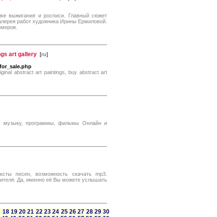
ике выжигания и росписи. Главный сюжет
галерея работ художника Ирины Ермиловой.
змеров.
ngs art gallery
[
ru
]
for_sale.php
iginal abstract art paintings, buy abstract art
ы, музыку, программы, фильмы Онлайн и
ексты песен, возможность скачать mp3.
олнителя. Да, именно её Вы можете услышать
7
18
19
20
21
22
23
24
25
26
27
28
29
30