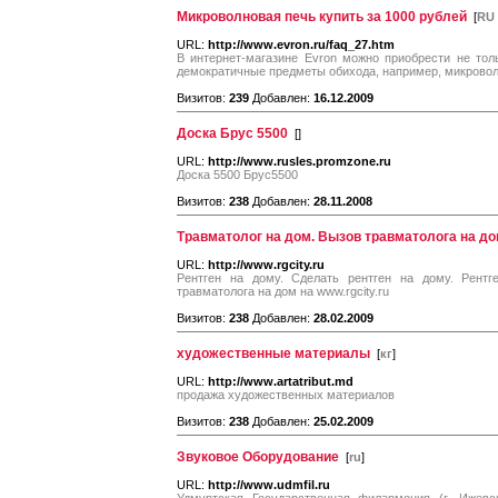
Микроволновая печь купить за 1000 рублей
[
RU
URL:
http://www.evron.ru/faq_27.htm
В интернет-магазине Evron можно приобрести не тол
демократичные предметы обихода, например, микроволн
Визитов:
239
Добавлен:
16.12.2009
Доска Брус 5500
[
]
URL:
http://www.rusles.promzone.ru
Доска 5500 Брус5500
Визитов:
238
Добавлен:
28.11.2008
Травматолог на дом. Вызов травматолога на до
URL:
http://www.rgcity.ru
Рентген на дому. Сделать рентген на дому. Рентг
травматолога на дом на www.rgcity.ru
Визитов:
238
Добавлен:
28.02.2009
художественные материалы
[
кг
]
URL:
http://www.artatribut.md
продажа художественных материалов
Визитов:
238
Добавлен:
25.02.2009
Звуковое Оборудование
[
ru
]
URL:
http://www.udmfil.ru