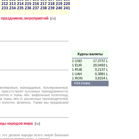
1
212
213
214
215
216
217
218
219
220
2
233
234
235
236
237
238
239
240
241
 праздников, мероприятий
[
ru
]
Курсы валюты
1 USD
17,3737 L
1 EUR
20,0493 L
1 RUB
0,2137 L
1 UAH
0,3881 L
1 RON
3,8154 L
велюровые, жаккардовые, буклированные,
е присутствуют кухонные принадлежности,
лотно и ткань лён: вафельные полотенца,
м ткань лён от различных производителей,
е полотно, фланель. Также мы предлагаем
анцы народов мира
[
ru
]
к это делали народы всего мира! Бальные
то только можно знать о танцах!