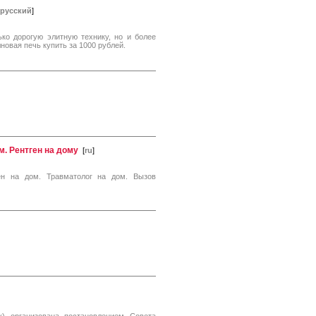
 русский
]
ько дорогую элитную технику, но и более
овая печь купить за 1000 рублей.
м. Рентген на дому
[
ru
]
ен на дом. Травматолог на дом. Вызов