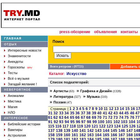
press-обозрение
объявления
контакты
Интересные новости
Знаменитости
Анекдоты
Всего ресурсов : (97721)
Добавить с
Гороскопы
new
Тесты
Каталог
Искусство
:
Всё о музыке
Список подкатегорий:
Загадай желание !
»
»
Артисты
Графика и Дизайн
(63)
(1328)
»
»
Аномалии
Литература
Музыка
(327)
(510)
»
Мистика
Поэзия
(47)
Магия
1
2
3
4
5
6
7
8
9
10
11
12
13
14
15
16
1
Страница: [
НЛО
31
32
33
34
35
36
37
38
39
40
41
42
43
44
45
46
47
61
62
63
64
65
66
67
68
69
70
71
72
73
74
75
76
77
91
92
93
94
95
96
97
98
99
100
101
102
103
104
1
Библейские истории
115
116
117
118
119
120
121
122
123
124
125
126
1
Вампиры
137
138
139
140
141
142
143
144
145
146
147
14
158
159
160
161
162
163
164
165
166
167
168
16
Астрология
179
180
181
182
183
184
185
186
187
188
189
19