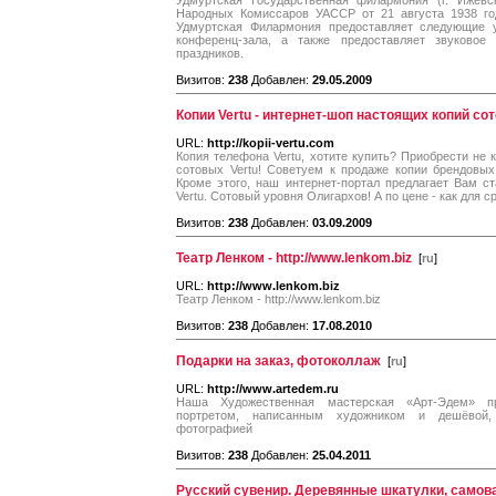
Удмуртская Государственная филармония (г. Ижевс
Народных Комиссаров УАССР от 21 августа 1938 го
Удмуртская Филармония предоставляет следующие ус
конференц-зала, а также предоставляет звуковое
праздников.
Визитов:
238
Добавлен:
29.05.2009
Копии Vertu - интернет-шоп настоящих копий со
URL:
http://kopii-vertu.com
Копия телефона Vertu, хотите купить? Приобрести не 
сотовых Vertu! Советуем к продаже копии брендовых
Кроме этого, наш интернет-портал предлагает Вам ста
Vertu. Сотовый уровня Олигархов! А по цене - как для с
Визитов:
238
Добавлен:
03.09.2009
Театр Ленком - http://www.lenkom.biz
[
ru
]
URL:
http://www.lenkom.biz
Театр Ленком - http://www.lenkom.biz
Визитов:
238
Добавлен:
17.08.2010
Подарки на заказ, фотоколлаж
[
ru
]
URL:
http://www.artedem.ru
Наша Художественная мастерская «Арт-Эдем» п
портретом, написанным художником и дешёвой,
фотографией
Визитов:
238
Добавлен:
25.04.2011
Русский сувенир. Деревянные шкатулки, самов