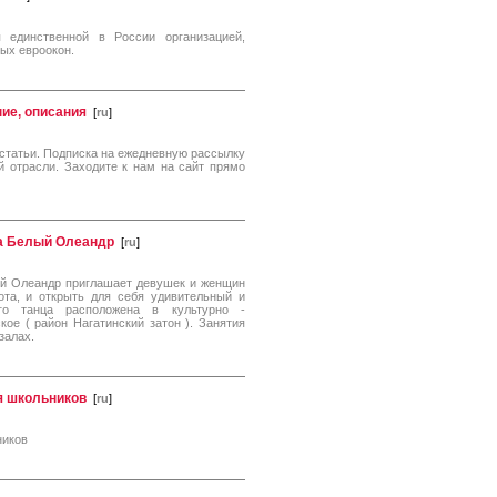
 единственной в России организацией,
ых евроокон.
ние, описания
[
ru
]
статьи. Подписка на ежедневную рассылку
й отрасли. Заходите к нам на сайт прямо
та Белый Олеандр
[
ru
]
лый Олеандр приглашает девушек и женщин
ота, и открыть для себя удивительный и
го танца расположена в культурно -
ое ( район Нагатинский затон ). Занятия
залах.
я школьников
[
ru
]
ников