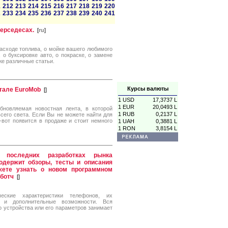
1
212
213
214
215
216
217
218
219
220
2
233
234
235
236
237
238
239
240
241
мерседесах.
[
ru
]
асходе топлива, о мойке вашего любимого
 о буксировке авто, о покраске, о замене
же различные статьи.
Курсы валюты
тале EuroMob
[
]
1 USD
17,3737 L
1 EUR
20,0493 L
бновляемая новостная лента, в которой
1 RUB
0,2137 L
сего света. Если Вы не можете найти для
-вот появится в продаже и стоит немного
1 UAH
0,3881 L
1 RON
3,8154 L
последних разработках рынка
одержит обзоры, тесты и описания
жете узнать о новом программном
аботч
[
]
ские характеристики телефонов, их
и и дополнительные возможности. Вся
 устройства или его параметров занимает