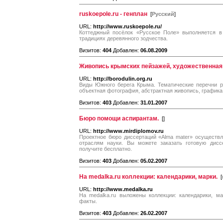
ruskoepole.ru - генплан
[
Русский
]
URL:
http://www.ruskoepole.ru/
Коттеджный посёлок «Русское Поле» выполняется в
традициях деревянного зодчества.
Визитов:
404
Добавлен:
06.08.2009
Живопись крымских пейзажей, художественна
URL:
http://borodulin.org.ru
Виды Южного берега Крыма. Тематические перечни ра
объектная фотография, абстрактная живопись, графика
Визитов:
403
Добавлен:
31.01.2007
Бюро помощи аспирантам.
[
]
URL:
http://www.mirdiplomov.ru
Проектное бюро диссертаций «Alma mater» осуществл
отраслям науки. Вы можете заказать готовую дисс
получите бесплатно.
Визитов:
403
Добавлен:
05.02.2007
На medalka.ru коллекции: календарики, марки.
[
URL:
http://www.medalka.ru
На medalka.ru выложены коллекции: календарики, м
факты.
Визитов:
403
Добавлен:
26.02.2007