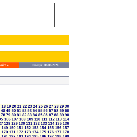
айт »
Сегодня:
08.08.2026
7
18
19
20
21
22
23
24
25
26
27
28
29
30
48
49
50
51
52
53
54
55
56
57
58
59
60
78
79
80
81
82
83
84
85
86
87
88
89
90
05
106
107
108
109
110
111
112
113
114
27
128
129
130
131
132
133
134
135
136
8
149
150
151
152
153
154
155
156
157
9
170
171
172
173
174
175
176
177
178
0
191
192
193
194
195
196
197
198
199