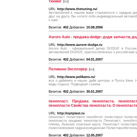
тюнинг
[
ru
]
URL:
http://www.thetuning.ru/
Автомобилей в нашем мире становиться с каждым дн
друг на друга. Вы хотите себе индивидуальный автомо
к нам!
Визитов:
402
Добавлен:
10.08.2006
Aurore Auto - продажа dodge: додж запчасти, д
URL:
http://www.aurore-dodge.ru
Aurore Auto - официальный дилер DODGE в России.
автомобилей DODGE, приспособленных к российским у
Визитов:
402
Добавлен:
04.01.2007
Пеликано Эксплорер
[
ru
]
URL:
http://www.pelikano.ru/
все о дайвинге и наших дайв центрах в Пунта Кане. 
виды отдыха. Подводная съемка
Визитов:
402
Добавлен:
30.01.2007
пенопласт. Продажа пенопласта. пенопл
пенопласте Свойства пенопласта. О пенопласт
URL:
http://optplast.ru
пенопласт полистирол пенобетон полистерол полисти
пенопласта продажа пенопласта Пенопласт, пенобето
пленка, Лужские отрезные круги, Пенопласт полисти
полиэтиленовая гидроизоляционная Полистиролбетонн
Визитов:
402
Добавлен:
12.05.2007