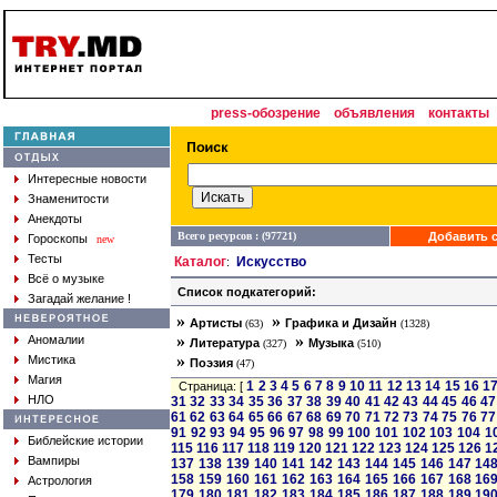
press-обозрение
объявления
контакты
Интересные новости
Знаменитости
Анекдоты
Всего ресурсов : (97721)
Добавить с
Гороскопы
new
Тесты
Каталог
Искусство
:
Всё о музыке
Список подкатегорий:
Загадай желание !
»
»
Артисты
Графика и Дизайн
(63)
(1328)
»
»
Аномалии
Литература
Музыка
(327)
(510)
»
Мистика
Поэзия
(47)
Магия
1
2
3
4
5
6
7
8
9
10
11
12
13
14
15
16
1
Страница: [
НЛО
31
32
33
34
35
36
37
38
39
40
41
42
43
44
45
46
47
61
62
63
64
65
66
67
68
69
70
71
72
73
74
75
76
77
91
92
93
94
95
96
97
98
99
100
101
102
103
104
1
Библейские истории
115
116
117
118
119
120
121
122
123
124
125
126
1
Вампиры
137
138
139
140
141
142
143
144
145
146
147
14
158
159
160
161
162
163
164
165
166
167
168
16
Астрология
179
180
181
182
183
184
185
186
187
188
189
19