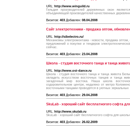
URL:
http://www.winguild.ru
Гильдия производителей деревянных окон является
объединяющей производителей качественных деревянн
Визитов:
403
Добавлен:
08.04.2008
Сайт электротехники - продажа оптом, обновле
URL:
http://sibelectro.ru/
Механизмы электромонтажа - новости, продажа оптом, 
предложений о покупке и тендеров электротехническо
сейчас.
Визитов:
403
Добавлен:
23.04.2008
Школа - студия восточного танца и танца живо
URL:
http://www.ost-dance.ru
Школа - студия восточного танца и танца живота Бе
овладеть искусством восточных танцев и танца жив
загадочный мир востока. Наша школа восточно
оздоровительном центре, недалеко от метро Коломенск
восточными танцами проводятся в уютных зеркальных 
Визитов:
403
Добавлен:
29.04.2008
SkuLab - хороший сайт бесплатногого софта дл
URL:
http://www.skulab.ru
SkuLab - хороший сайт бесплатногого софта для школь
Визитов:
403
Добавлен:
26.02.2009