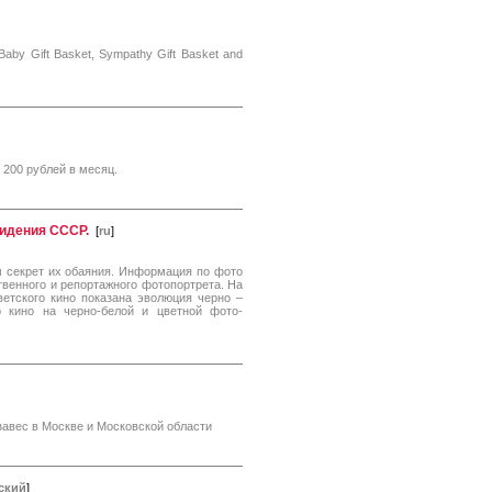
w Baby Gift Basket, Sympathy Gift Basket and
200 рублей в месяц.
видения СССР.
[
ru
]
м секрет их обаяния. Информация по фото
венного и репортажного фотопортрета. На
ветского кино показана эволюция черно –
о кино на черно-белой и цветной фото-
завес в Москве и Московской области
ский
]