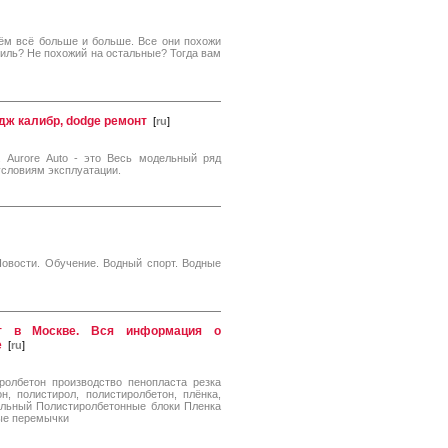
ём всё больше и больше. Все они похожи
биль? Не похожий на остальные? Тогда вам
одж калибр, dodge ремонт
[
ru
]
 Aurore Auto - это Весь модельный ряд
словиям эксплуатации.
Новости. Обучение. Водный спорт. Водные
аст в Москве. Вся информация о
е
[
ru
]
ролбетон производство пенопласта резка
н, полистирол, полистиролбетон, плёнка,
рольный Полистиролбетонные блоки Пленка
ые перемычки