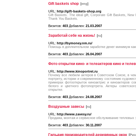
Gift baskets shop
[
eng
]
URL:
http://gift-baskets-shop.org
Gift Baskets. The ideal gift, Corporate Gift Baskets, Ne
Thank You Baskets.
Визитов:
403
Добавлен:
21.03.2007
Заработай себе на жизнь!
[
ru
]
URL:
http://bymoney.nm.ru/
Помощь в доплнительном заработке денег минимум как 
Визитов:
403
Добавлен:
26.04.2007
Фото открытки кино- и телеактеров кино и теле
URL:
http://www.kinoportret.ru
Почему все любили актеров в Советском Союзе, в че
портрету, истории и современному состоянию художест
примерах фотооткрыток киноактрис и киноактеров со
белого и цветного фотопортрета. Актеры советског
открытке.
Визитов:
403
Добавлен:
24.08.2007
Воздушные завесы
[
ru
]
URL:
http://www.zavesy.ru/
Продажа, монтаж и сервисное обслуживание тепловых 
Визитов:
403
Добавлен:
30.11.2007
Гильдия производителей деревянных окон
[
Рус