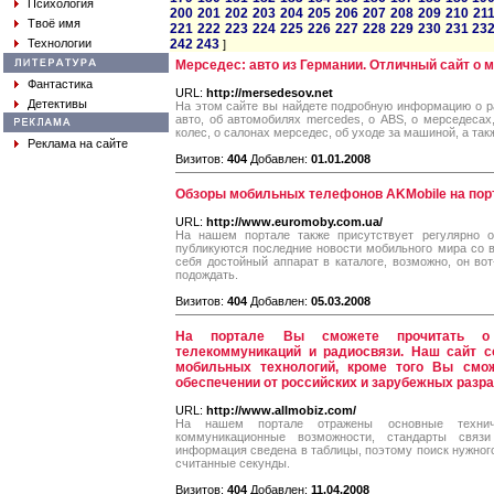
Психология
200
201
202
203
204
205
206
207
208
209
210
21
Твоё имя
221
222
223
224
225
226
227
228
229
230
231
23
Технологии
242
243
]
Мерседес: авто из Германии. Отличный сайт о 
Фантастика
URL:
http://mersedesov.net
Детективы
На этом сайте вы найдете подробную информацию о р
авто, об автомобилях mercedes, о ABS, о мерседесах,
колес, о салонах мерседес, об уходе за машиной, а так
Реклама на сайте
Визитов:
404
Добавлен:
01.01.2008
Обзоры мобильных телефонов AKMobile на пор
URL:
http://www.euromoby.com.ua/
На нашем портале также присутствует регулярно о
публикуются последние новости мобильного мира со в
себя достойный аппарат в каталоге, возможно, он вот
подождать.
Визитов:
404
Добавлен:
05.03.2008
На портале Вы сможете прочитать о 
телекоммуникаций и радиосвязи. Наш сайт с
мобильных технологий, кроме того Вы смо
обеспечении от российских и зарубежных разр
URL:
http://www.allmobiz.com/
На нашем портале отражены основные техниче
коммуникационные возможности, стандарты связ
информация сведена в таблицы, поэтому поиск нужного
считанные секунды.
Визитов:
404
Добавлен:
11.04.2008