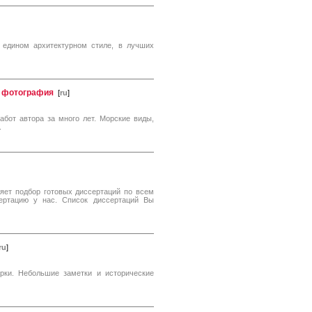
 едином архитектурном стиле, в лучших
я фотография
[
ru
]
бот автора за много лет. Морские виды,
.
яет подбор готовых диссертаций по всем
ертацию у нас. Список диссертаций Вы
ru
]
арки. Небольшие заметки и исторические