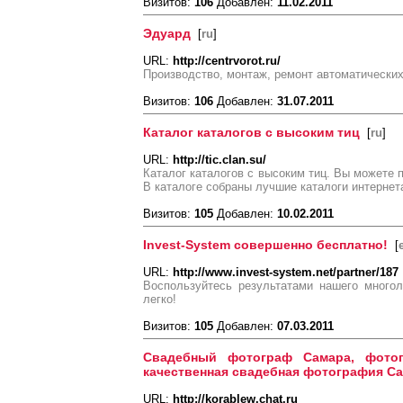
Визитов:
106
Добавлен:
11.02.2011
Эдуард
[
ru
]
URL:
http://centrvorot.ru/
Производство, монтаж, ремонт автоматических
Визитов:
106
Добавлен:
31.07.2011
Каталог каталогов с высоким тиц
[
ru
]
URL:
http://tic.clan.su/
Каталог каталогов с высоким тиц. Вы можете п
В каталоге собраны лучшие каталоги интернет
Визитов:
105
Добавлен:
10.02.2011
Invest-System совершенно бесплатно!
[
URL:
http://www.invest-system.net/partner/187
Воспользуйтесь результатами нашего многол
легко!
Визитов:
105
Добавлен:
07.03.2011
Свадебный фотограф Самара, фото
качественная свадебная фотография С
URL:
http://korablew.chat.ru