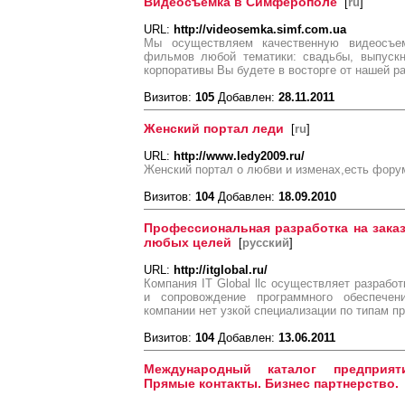
Видеосъемка в Симферополе
[
ru
]
URL:
http://videosemka.simf.com.ua
Мы осуществляем качественную видеосъе
фильмов любой тематики: свадьбы, выпускн
корпоративы Вы будете в восторге от нашей р
Визитов:
105
Добавлен:
28.11.2011
Женский портал леди
[
ru
]
URL:
http://www.ledy2009.ru/
Женский портал о любви и изменах,есть фору
Визитов:
104
Добавлен:
18.09.2010
Профессиональная разработка на заказ
любых целей
[
русский
]
URL:
http://itglobal.ru/
Компания IT Global llc осуществляет разработ
и сопровождение программного обеспече
компании нет узкой специализации по типам пр
Визитов:
104
Добавлен:
13.06.2011
Международный каталог предприяти
Прямые контакты. Бизнес партнерство.