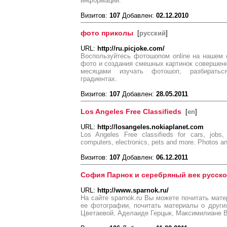
информации.
Визитов:
107
Добавлен:
02.12.2010
фото приколы
[
русский
]
URL:
http://ru.picjoke.com/
Воспользуйтесь фотошопом online на нашем 
фото и создания смешных картинок совершен
месяцами изучать фотошоп, разбираться
градиентах.
Визитов:
107
Добавлен:
28.05.2011
Los Angeles Free Classifieds
[
en
]
URL:
http://losangeles.nokiaplanet.com
Los Angeles Free classifieds for cars, jobs, r
computers, electronics, pets and more. Photos a
Визитов:
107
Добавлен:
06.12.2011
София Парнок и серебряный век русско
URL:
http://www.sparnok.ru/
На сайте sparnok.ru Вы можете почитать мат
ее фотографии, почитать материалы о други
Цветаевой, Аделаиде Герцык, Максимилиане 