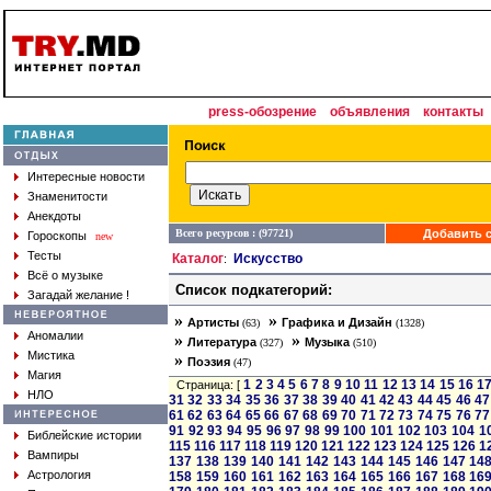
press-обозрение
объявления
контакты
Интересные новости
Знаменитости
Анекдоты
Всего ресурсов : (97721)
Добавить с
Гороскопы
new
Тесты
Каталог
Искусство
:
Всё о музыке
Список подкатегорий:
Загадай желание !
»
»
Артисты
Графика и Дизайн
(63)
(1328)
Аномалии
»
»
Литература
Музыка
(327)
(510)
Мистика
»
Поэзия
(47)
Магия
1
2
3
4
5
6
7
8
9
10
11
12
13
14
15
16
1
Страница: [
НЛО
31
32
33
34
35
36
37
38
39
40
41
42
43
44
45
46
47
61
62
63
64
65
66
67
68
69
70
71
72
73
74
75
76
77
91
92
93
94
95
96
97
98
99
100
101
102
103
104
1
Библейские истории
115
116
117
118
119
120
121
122
123
124
125
126
1
Вампиры
137
138
139
140
141
142
143
144
145
146
147
14
Астрология
158
159
160
161
162
163
164
165
166
167
168
16