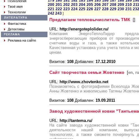
179
180
181
182
183
184
185
186
187
188
189
19
Психология
200
201
202
203
204
205
206
207
208
209
210
21
Твоё имя
221
222
223
224
225
226
227
228
229
230
231
23
Технологии
242
243
]
Предлагаем тепловычислитель ТМК
[
]
Фантастика
URL:
http://energoteplolider.ru/
Детективы
Компания ЭнергоТеплоЛидер предл
энергосберегающих приборов от производите
Реклама на сайте
счетчики воды и газа, а также котельно
Качественная установка узла учета тепла и 
ценам.
Визитов:
108
Добавлен:
17.12.2010
Сайт творчества семьи Жовтенко
[
en, r
URL:
http://www.zhovtenko.net
Познакомтесь с фотографиями Всеолода Жов
Анны Жовтенко и живописьмю Татяны Жовтен
Визитов:
108
Добавлен:
19.09.2011
Завод художественной ковки "Тантьема
URL:
http://tantema.ru/
На сайте завода художественной ковки "Та
деятельности нашей компании, выпуск
технологиях, а также сможете почерпнуть 