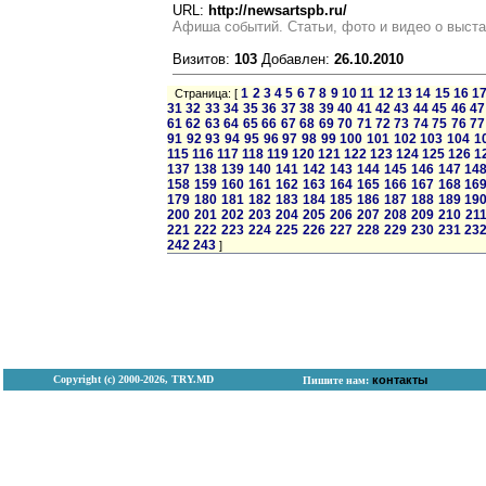
URL:
http://newsartspb.ru/
Афиша событий. Статьи, фото и видео о выста
Визитов:
103
Добавлен:
26.10.2010
1
2
3
4
5
6
7
8
9
10
11
12
13
14
15
16
1
Страница: [
31
32
33
34
35
36
37
38
39
40
41
42
43
44
45
46
47
61
62
63
64
65
66
67
68
69
70
71
72
73
74
75
76
77
91
92
93
94
95
96
97
98
99
100
101
102
103
104
1
115
116
117
118
119
120
121
122
123
124
125
126
1
137
138
139
140
141
142
143
144
145
146
147
14
158
159
160
161
162
163
164
165
166
167
168
16
179
180
181
182
183
184
185
186
187
188
189
19
200
201
202
203
204
205
206
207
208
209
210
21
221
222
223
224
225
226
227
228
229
230
231
23
242
243
]
Copyright (с) 2000-2026, TRY.MD
контакты
Пишите нам: