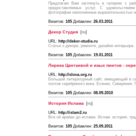
Предлагаю Вам заглянуть в галерею с раб
предоставляемых услуг. С удовольствие
фотографии наполненные выразительностью 
Визитов:
105
Добавлен:
26.03.2011
Декор Студия
[
ru
]
URL:
http://dekor-studia.ru
Статьи о декоре, ремонте, дизайне интерьера.
Визитов:
105
Добавлен:
19.01.2011
Лирика Цветаевой и иных пиитов - сер
URL:
http://slova.org.ru
Большой литературный сайт, вмещающий в се
поэтов серебряного века. Есенин, Северянин. 
Визитов:
105
Добавлен:
08.09.2010
История Ислама
[
ru
]
URL:
http://islam2.ru
Все об арабах до ислама. Ислам: история, трад
Визитов:
105
Добавлен:
25.09.2011